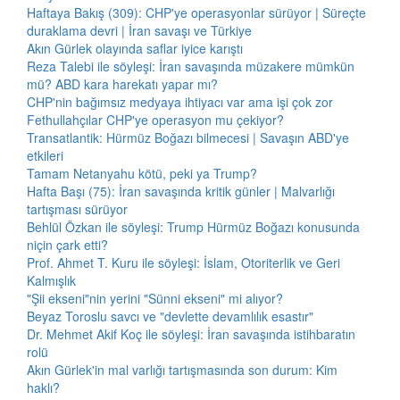
Haftaya Bakış (309): CHP'ye operasyonlar sürüyor | Süreçte
duraklama devri | İran savaşı ve Türkiye
Akın Gürlek olayında saflar iyice karıştı
Reza Talebi ile söyleşi: İran savaşında müzakere mümkün
mü? ABD kara harekatı yapar mı?
CHP'nin bağımsız medyaya ihtiyacı var ama işi çok zor
Fethullahçılar CHP'ye operasyon mu çekiyor?
Transatlantik: Hürmüz Boğazı bilmecesi | Savaşın ABD'ye
etkileri
Tamam Netanyahu kötü, peki ya Trump?
Hafta Başı (75): İran savaşında kritik günler | Malvarlığı
tartışması sürüyor
Behlül Özkan ile söyleşi: Trump Hürmüz Boğazı konusunda
niçin çark etti?
Prof. Ahmet T. Kuru ile söyleşi: İslam, Otoriterlik ve Geri
Kalmışlık
"Şii ekseni"nin yerini "Sünni ekseni" mi alıyor?
Beyaz Toroslu savcı ve "devlette devamlılık esastır"
Dr. Mehmet Akif Koç ile söyleşi: İran savaşında istihbaratın
rolü
Akın Gürlek'in mal varlığı tartışmasında son durum: Kim
haklı?