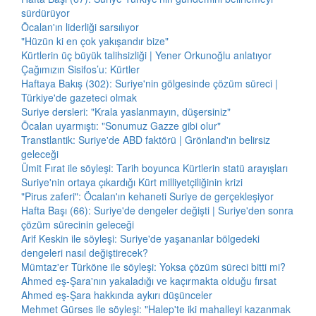
sürdürüyor
Öcalan'ın liderliği sarsılıyor
"Hüzün ki en çok yakışandır bize"
Kürtlerin üç büyük talihsizliği | Yener Orkunoğlu anlatıyor
Çağımızın Sisifos’u: Kürtler
Haftaya Bakış (302): Suriye'nin gölgesinde çözüm süreci |
Türkiye'de gazeteci olmak
Suriye dersleri: "Krala yaslanmayın, düşersiniz"
Öcalan uyarmıştı: "Sonumuz Gazze gibi olur"
Transtlantik: Suriye'de ABD faktörü | Grönland'ın belirsiz
geleceği
Ümit Fırat ile söyleşi: Tarih boyunca Kürtlerin statü arayışları
Suriye'nin ortaya çıkardığı Kürt milliyetçiliğinin krizi
"Pirus zaferi": Öcalan'ın kehaneti Suriye de gerçekleşiyor
Hafta Başı (66): Suriye'de dengeler değişti | Suriye'den sonra
çözüm sürecinin geleceği
Arif Keskin ile söyleşi: Suriye'de yaşananlar bölgedeki
dengeleri nasıl değiştirecek?
Mümtaz'er Türköne ile söyleşi: Yoksa çözüm süreci bitti mi?
Ahmed eş-Şara'nın yakaladığı ve kaçırmakta olduğu fırsat
Ahmed eş-Şara hakkında aykırı düşünceler
Mehmet Gürses ile söyleşi: "Halep'te iki mahalleyi kazanmak