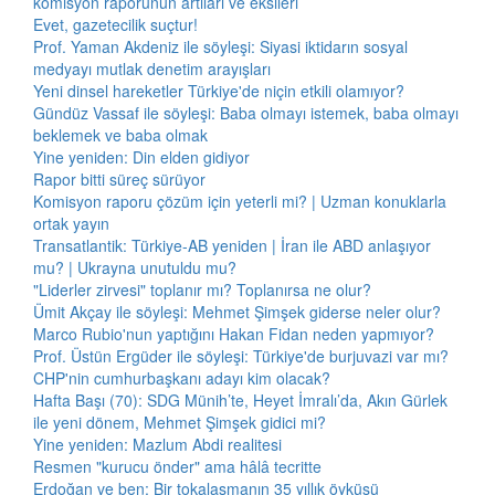
komisyon raporunun artıları ve eksileri
Evet, gazetecilik suçtur!
Prof. Yaman Akdeniz ile söyleşi: Siyasi iktidarın sosyal
medyayı mutlak denetim arayışları
Yeni dinsel hareketler Türkiye'de niçin etkili olamıyor?
Gündüz Vassaf ile söyleşi: Baba olmayı istemek, baba olmayı
beklemek ve baba olmak
Yine yeniden: Din elden gidiyor
Rapor bitti süreç sürüyor
Komisyon raporu çözüm için yeterli mi? | Uzman konuklarla
ortak yayın
Transatlantik: Türkiye-AB yeniden | İran ile ABD anlaşıyor
mu? | Ukrayna unutuldu mu?
"Liderler zirvesi" toplanır mı? Toplanırsa ne olur?
Ümit Akçay ile söyleşi: Mehmet Şimşek giderse neler olur?
Marco Rubio'nun yaptığını Hakan Fidan neden yapmıyor?
Prof. Üstün Ergüder ile söyleşi: Türkiye'de burjuvazi var mı?
CHP'nin cumhurbaşkanı adayı kim olacak?
Hafta Başı (70): SDG Münih’te, Heyet İmralı’da, Akın Gürlek
ile yeni dönem, Mehmet Şimşek gidici mi?
Yine yeniden: Mazlum Abdi realitesi
Resmen "kurucu önder" ama hâlâ tecritte
Erdoğan ve ben: Bir tokalaşmanın 35 yıllık öyküsü