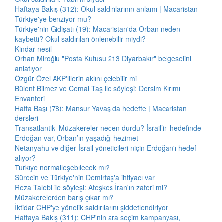
Haftaya Bakış (312): Okul saldırılarının anlamı | Macaristan
Türkiye'ye benziyor mu?
Türkiye'nin Gidişatı (19): Macaristan'da Orban neden
kaybetti? Okul saldırıları önlenebilir miydi?
Kindar nesil
Orhan Miroğlu "Posta Kutusu 213 Diyarbakır" belgeselini
anlatıyor
Özgür Özel AKP'lilerin aklını çelebilir mi
Bülent Bilmez ve Cemal Taş ile söyleşi: Dersim Kırımı
Envanteri
Hafta Başı (78): Mansur Yavaş da hedefte | Macaristan
dersleri
Transatlantik: Müzakereler neden durdu? İsrail’in hedefinde
Erdoğan var, Orban’ın yaşadığı hezimet
Netanyahu ve diğer İsrail yöneticileri niçin Erdoğan'ı hedef
alıyor?
Türkiye normalleşebilecek mi?
Sürecin ve Türkiye'nin Demirtaş'a ihtiyacı var
Reza Talebi ile söyleşi: Ateşkes İran'ın zaferi mi?
Müzakerelerden barış çıkar mı?
İktidar CHP'ye yönelik saldırılarını şiddetlendiriyor
Haftaya Bakış (311): CHP'nin ara seçim kampanyası,