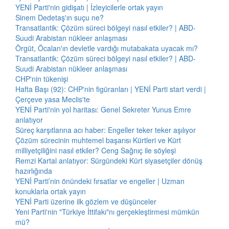
YENİ Parti'nin gidişatı | İzleyicilerle ortak yayın
Sinem Dedetaş'ın suçu ne?
Transatlantik: Çözüm süreci bölgeyi nasıl etkiler? | ABD-
Suudi Arabistan nükleer anlaşması
Örgüt, Öcalan'ın devletle vardığı mutabakata uyacak mı?
Transatlantik: Çözüm süreci bölgeyi nasıl etkiler? | ABD-
Suudi Arabistan nükleer anlaşması
CHP'nin tükenişi
Hafta Başı (92): CHP'nin figüranları | YENİ Parti start verdi |
Çerçeve yasa Meclis'te
YENİ Parti'nin yol haritası: Genel Sekreter Yunus Emre
anlatıyor
Süreç karşıtlarına acı haber: Engeller teker teker aşılıyor
Çözüm sürecinin muhtemel başarısı Kürtleri ve Kürt
milliyetçiliğini nasıl etkiler? Ceng Sağnıç ile söyleşi
Remzi Kartal anlatıyor: Sürgündeki Kürt siyasetçiler dönüş
hazırlığında
YENİ Parti’nin önündeki fırsatlar ve engeller | Uzman
konuklarla ortak yayın
YENİ Parti üzerine ilk gözlem ve düşünceler
Yeni Parti'nin "Türkiye İttifakı"nı gerçekleştirmesi mümkün
mü?