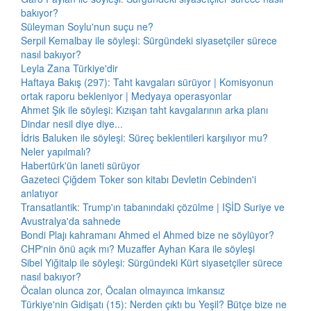
bakıyor?
Süleyman Soylu'nun suçu ne?
Serpil Kemalbay ile söyleşi: Sürgündeki siyasetçiler sürece
nasıl bakıyor?
Leyla Zana Türkiye'dir
Haftaya Bakış (297): Taht kavgaları sürüyor | Komisyonun
ortak raporu bekleniyor | Medyaya operasyonlar
Ahmet Şık ile söyleşi: Kızışan taht kavgalarının arka planı
Dindar nesil diye diye...
İdris Baluken ile söyleşi: Süreç beklentileri karşılıyor mu?
Neler yapılmalı?
Habertürk'ün laneti sürüyor
Gazeteci Çiğdem Toker son kitabı Devletin Cebinden'i
anlatıyor
Transatlantik: Trump'ın tabanındaki çözülme | IŞİD Suriye ve
Avustralya'da sahnede
Bondi Plajı kahramanı Ahmed el Ahmed bize ne söylüyor?
CHP'nin önü açık mı? Muzaffer Ayhan Kara ile söyleşi
Sibel Yiğitalp ile söyleşi: Sürgündeki Kürt siyasetçiler sürece
nasıl bakıyor?
Öcalan olunca zor, Öcalan olmayınca imkansız
Türkiye'nin Gidişatı (15): Nerden çıktı bu Yeşil? Bütçe bize ne