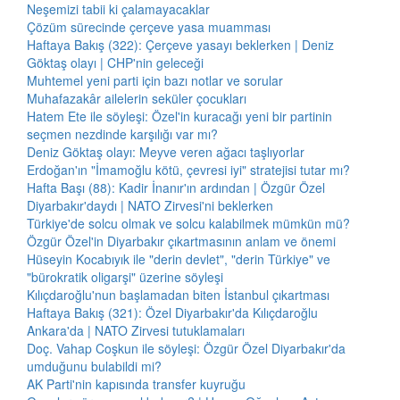
Neşemizi tabii ki çalamayacaklar
Çözüm sürecinde çerçeve yasa muamması
Haftaya Bakış (322): Çerçeve yasayı beklerken | Deniz
Göktaş olayı | CHP'nin geleceği
Muhtemel yeni parti için bazı notlar ve sorular
Muhafazakâr ailelerin seküler çocukları
Hatem Ete ile söyleşi: Özel'in kuracağı yeni bir partinin
seçmen nezdinde karşılığı var mı?
Deniz Göktaş olayı: Meyve veren ağacı taşlıyorlar
Erdoğan'ın "İmamoğlu kötü, çevresi iyi" stratejisi tutar mı?
Hafta Başı (88): Kadir İnanır'ın ardından | Özgür Özel
Diyarbakır'daydı | NATO Zirvesi'ni beklerken
Türkiye'de solcu olmak ve solcu kalabilmek mümkün mü?
Özgür Özel'in Diyarbakır çıkartmasının anlam ve önemi
Hüseyin Kocabıyık ile "derin devlet", "derin Türkiye" ve
"bürokratik oligarşi" üzerine söyleşi
Kılıçdaroğlu'nun başlamadan biten İstanbul çıkartması
Haftaya Bakış (321): Özel Diyarbakır'da Kılıçdaroğlu
Ankara'da | NATO Zirvesi tutuklamaları
Doç. Vahap Coşkun ile söyleşi: Özgür Özel Diyarbakır'da
umduğunu bulabildi mi?
AK Parti'nin kapısında transfer kuyruğu