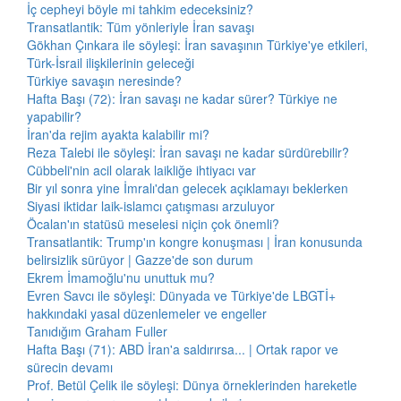
İç cepheyi böyle mi tahkim edeceksiniz?
Transatlantik: Tüm yönleriyle İran savaşı
Gökhan Çınkara ile söyleşi: İran savaşının Türkiye'ye etkileri,
Türk-İsrail ilişkilerinin geleceği
Türkiye savaşın neresinde?
Hafta Başı (72): İran savaşı ne kadar sürer? Türkiye ne
yapabilir?
İran'da rejim ayakta kalabilir mi?
Reza Talebi ile söyleşi: İran savaşı ne kadar sürdürebilir?
Cübbeli'nin acil olarak laikliğe ihtiyacı var
Bir yıl sonra yine İmralı'dan gelecek açıklamayı beklerken
Siyasi iktidar laik-islamcı çatışması arzuluyor
Öcalan'ın statüsü meselesi niçin çok önemli?
Transatlantik: Trump'ın kongre konuşması | İran konusunda
belirsizlik sürüyor | Gazze'de son durum
Ekrem İmamoğlu'nu unuttuk mu?
Evren Savcı ile söyleşi: Dünyada ve Türkiye'de LBGTİ+
hakkındaki yasal düzenlemeler ve engeller
Tanıdığım Graham Fuller
Hafta Başı (71): ABD İran'a saldırırsa... | Ortak rapor ve
sürecin devamı
Prof. Betül Çelik ile söyleşi: Dünya örneklerinden hareketle