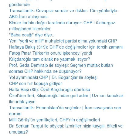
gündemde
Transatlantik: Cevapsız sorular ve riskler: Tüm yönleriyle
ABD-İran anlaşması
Kimler tarihin doğru tarafında duruyor: CHP Lüleburgaz
mitinginden izlenimler
"Baba ocağı" diye diye...
Yeni "yerli ve milli" muhalefet partisi olma yolundaki CHP
Haftaya Bakış (319): CHP’de değişimciler için tercih zamanı
Fatoş Pınar Türker'in onuru işkenceyi yendi
Kılıçdaroğlu tam olarak ne yapmak istiyor?
Prof. Seda Demiralp ile söyleşi: Seçmen mutlak butlan
sonrası CHP hakkında ne düşünüyor?
Yol ayrımındaki CHP | Dr. Edgar Şar ile söyleşi
CHP son hız kopuşa gidiyor
Hafta Başı (85): Özel-Kılıçdaroğlu düellosu
Özel'den ileri, Kılıçdaroğlu'ndan geri adım | Uzman konuklar
ile ortak yayın
Transatlantik: Ermenistan'da seçimler | İran savaşında son
durum
Milli Görüş'ün yenilikçileri, CHP'nin değişimcileri
Dr. Serkan Turgut ile söyleşi: İzmirliler niçin kaygılı, öfkeli ve
umutsuz?