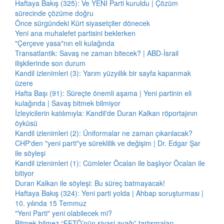
Haftaya Bakış (325): Ve YENİ Parti kuruldu | Çözüm
sürecinde çözüme doğru
Önce sürgündeki Kürt siyasetçiler dönecek
Yeni ana muhalefet partisini beklerken
"Çerçeve yasa"nın eli kulağında
Transatlantik: Savaş ne zaman bitecek? | ABD-İsrail
ilişkilerinde son durum
Kandil izlenimleri (3): Yarım yüzyıllık bir sayfa kapanmak
üzere
Hafta Başı (91): Süreçte önemli aşama | Yeni partinin eli
kulağında | Savaş bitmek bilmiyor
İzleyicilerin katılımıyla: Kandil'de Duran Kalkan röportajının
öyküsü
Kandil izlenimleri (2): Üniformalar ne zaman çıkarılacak?
CHP'den "yeni parti"ye süreklilik ve değişim | Dr. Edgar Şar
ile söyleşi
Kandil izlenimleri (1): Cümleler Öcalan ile başlıyor Öcalan ile
bitiyor
Duran Kalkan ile söyleşi: Bu süreç batmayacak!
Haftaya Bakış (324): Yeni parti yolda | Ahbap soruşturması |
10. yılında 15 Temmuz
"Yeni Parti" yeni olabilecek mi?
Bitmek bilmez “FETÖ’nün siyasi ayağı” tartışmaları