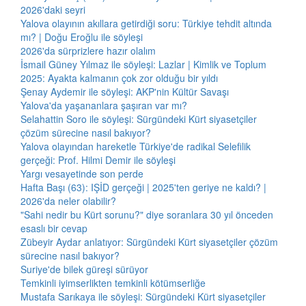
2026'daki seyri
Yalova olayının akıllara getirdiği soru: Türkiye tehdit altında
mı? | Doğu Eroğlu ile söyleşi
2026'da sürprizlere hazır olalım
İsmail Güney Yılmaz ile söyleşi: Lazlar | Kimlik ve Toplum
2025: Ayakta kalmanın çok zor olduğu bir yıldı
Şenay Aydemir ile söyleşi: AKP'nin Kültür Savaşı
Yalova'da yaşananlara şaşıran var mı?
Selahattin Soro ile söyleşi: Sürgündeki Kürt siyasetçiler
çözüm sürecine nasıl bakıyor?
Yalova olayından hareketle Türkiye'de radikal Selefilik
gerçeği: Prof. Hilmi Demir ile söyleşi
Yargı vesayetinde son perde
Hafta Başı (63): IŞİD gerçeği | 2025'ten geriye ne kaldı? |
2026'da neler olabilir?
"Sahi nedir bu Kürt sorunu?" diye soranlara 30 yıl önceden
esaslı bir cevap
Zübeyir Aydar anlatıyor: Sürgündeki Kürt siyasetçiler çözüm
sürecine nasıl bakıyor?
Suriye'de bilek güreşi sürüyor
Temkinli iyimserlikten temkinli kötümserliğe
Mustafa Sarıkaya ile söyleşi: Sürgündeki Kürt siyasetçiler