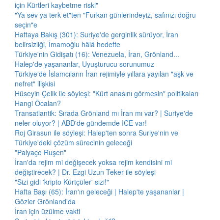
için Kürtleri kaybetme riski"
"Ya sev ya terk et"ten "Furkan günlerindeyiz, safınızı doğru
seçin"e
Haftaya Bakış (301): Suriye'de gerginlik sürüyor, İran
belirsizliği, İmamoğlu hâlâ hedefte
Türkiye'nin Gidişatı (16): Venezuela, İran, Grönland...
Halep'de yaşananlar, Uyuşturucu sorunumuz
Türkiye'de İslamcıların İran rejimiyle yıllara yayılan "aşk ve
nefret" ilişkisi
Hüseyin Çelik ile söyleşi: "Kürt anasını görmesin" politikaları
Hangi Öcalan?
Transatlantik: Sırada Grönland mı İran mı var? | Suriye'de
neler oluyor? | ABD'de gündemde ICE var!
Roj Girasun ile söyleşi: Halep'ten sonra Suriye'nin ve
Türkiye'deki çözüm sürecinin geleceği
"Palyaço Ruşen"
İran'da rejim mi değişecek yoksa rejim kendisini mi
değiştirecek? | Dr. Ezgi Uzun Teker ile söyleşi
"Sizi gidi 'kripto Kürtçüler' sizi!"
Hafta Başı (65): İran'ın geleceği | Halep'te yaşananlar |
Gözler Grönland'da
İran için üzülme vakti