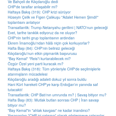
Ve Bahçeli de Kılıçdaroğlu dedi
CHP'de taraflar anlaşabilir mi?
Haftaya Bakış (319): CHP krizi sürüyor
Hüseyin Çelik ve Figen Çalıkuşu "Adalet Hemen Şimdi!"
toplantısını anlatıyor
Transatlantik: Trump-Netanyahu gerilimi | NATO'nun geleceği
Evet, tarihe tanıklık ediyoruz da ne oluyor?
CHP'nin tarihi grup toplantısının ardından
Ekrem İmamoğlu'ndan hâlâ niçin çok korkuyorlar?
Hafta Başı (84): CHP'nin belirsiz geleceği
Kılıçdaroğlu'nun etkin pişmanlık başvurusu
"Bay Kemal" "Reis"i kurtarabilecek mi?
Özgür Özel yeni parti kuracak mı?
Haftaya Bakış (318): Tüm yönleriyle CHP'de seçilmişlerle
atanmışların mücadelesi
Kılıçdaroğlu aradığı adaleti dokuz yıl sonra buldu
Hani Kürt hareketi CHP'ye karşı Erdoğan'ın yanında saf
tutacaktı!
Transatlantik: CHP Batı'nın umrunda mı? | Savaş bitiyor mu?
Hafta Başı (83): Mutlak butlan sonrası CHP | İran savaşı
bitiyor mu?
"Bay Kemal"in "ahlak kavgası" ne kadar inandırıcı?
Yaşananları "CHP içi çatışma" olarak göstermeye çalışanlar