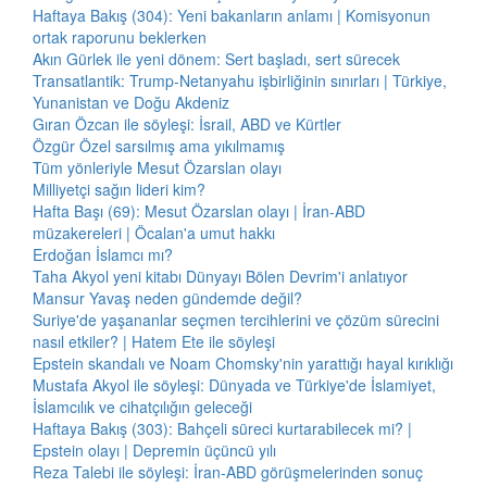
Haftaya Bakış (304): Yeni bakanların anlamı | Komisyonun
ortak raporunu beklerken
Akın Gürlek ile yeni dönem: Sert başladı, sert sürecek
Transatlantik: Trump-Netanyahu işbirliğinin sınırları | Türkiye,
Yunanistan ve Doğu Akdeniz
Gıran Özcan ile söyleşi: İsrail, ABD ve Kürtler
Özgür Özel sarsılmış ama yıkılmamış
Tüm yönleriyle Mesut Özarslan olayı
Milliyetçi sağın lideri kim?
Hafta Başı (69): Mesut Özarslan olayı | İran-ABD
müzakereleri | Öcalan'a umut hakkı
Erdoğan İslamcı mı?
Taha Akyol yeni kitabı Dünyayı Bölen Devrim'i anlatıyor
Mansur Yavaş neden gündemde değil?
Suriye'de yaşananlar seçmen tercihlerini ve çözüm sürecini
nasıl etkiler? | Hatem Ete ile söyleşi
Epstein skandalı ve Noam Chomsky'nin yarattığı hayal kırıklığı
Mustafa Akyol ile söyleşi: Dünyada ve Türkiye'de İslamiyet,
İslamcılık ve cihatçılığın geleceği
Haftaya Bakış (303): Bahçeli süreci kurtarabilecek mi? |
Epstein olayı | Depremin üçüncü yılı
Reza Talebi ile söyleşi: İran-ABD görüşmelerinden sonuç