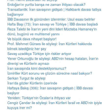
Erdoğan'ın yurtta barışa ne zaman ihtiyacı olacak?
Transatlantik: İran savaşının gidişatı | Halkbank davası tatlıya
bağlanıyor
İBB Davasının ilk gününden izlenimler: Usul esası belirler
Hafta Başı (73): İran savaşı ve Türkiye | İBB davası başladı
Reza Talebi ile İran'ın yeni dini lideri Mücteba Hamaney'in
dünü, bugünü ve muhtemel yarını
Ve büyük dava nihayet başlıyor!
Prof. Mehmet Gürses ile söyleşi: İran Kürtleri hakkında
bilmek istediğiniz her şey
Savaş uzadıkça Türkiye için riskler artıyor
Yener Orkunoğlu ile söyleşi: ABD'nin hesap hataları, İran'ın
direnişi ve Kürtlerin açmazı
İran savaşında kimi destekliyorsunuz?
İzmirliler Kürt sorunu ve çözüm sürecine nasıl bakıyor?
Serkan Turgut ile söyleşi
İran'da gözler Kürtlerin üzerinde
Haftaya Bakış (306): İran savaşının gidişatı | İBB davası
başlıyor
Yeniden: Türkiye'nin Öcalan'a ihtiyacı var
Cengiz Çandar ile söyleşi: İran Kürtleri İsrail ve ABD'nin ipiyle
kuyuya iner mi?