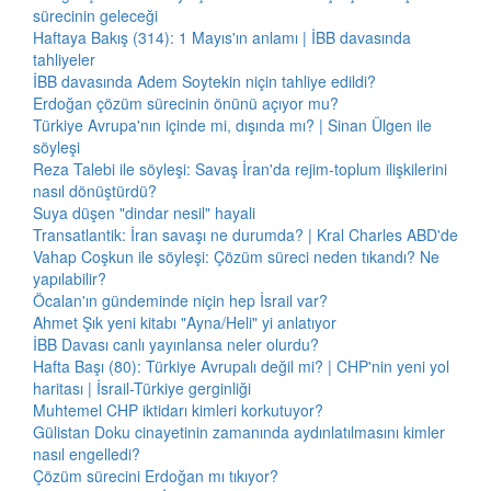
sürecinin geleceği
Haftaya Bakış (314): 1 Mayıs'ın anlamı | İBB davasında
tahliyeler
İBB davasında Adem Soytekin niçin tahliye edildi?
Erdoğan çözüm sürecinin önünü açıyor mu?
Türkiye Avrupa'nın içinde mi, dışında mı? | Sinan Ülgen ile
söyleşi
Reza Talebi ile söyleşi: Savaş İran'da rejim-toplum ilişkilerini
nasıl dönüştürdü?
Suya düşen "dindar nesil" hayali
Transatlantik: İran savaşı ne durumda? | Kral Charles ABD'de
Vahap Coşkun ile söyleşi: Çözüm süreci neden tıkandı? Ne
yapılabilir?
Öcalan'ın gündeminde niçin hep İsrail var?
Ahmet Şık yeni kitabı "Ayna/Heli" yi anlatıyor
İBB Davası canlı yayınlansa neler olurdu?
Hafta Başı (80): Türkiye Avrupalı değil mi? | CHP'nin yeni yol
haritası | İsrail-Türkiye gerginliği
Muhtemel CHP iktidarı kimleri korkutuyor?
Gülistan Doku cinayetinin zamanında aydınlatılmasını kimler
nasıl engelledi?
Çözüm sürecini Erdoğan mı tıkıyor?