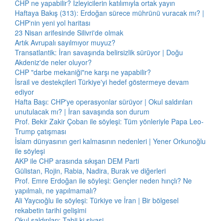
CHP ne yapabilir? İzleyicilerin katılımıyla ortak yayın
Haftaya Bakış (313): Erdoğan sürece mührünü vuracak mı? |
CHP'nin yeni yol haritası
23 Nisan arifesinde Silivri'de olmak
Artık Avrupalı sayılmıyor muyuz?
Transatlantik: İran savaşında belirsizlik sürüyor | Doğu
Akdeniz'de neler oluyor?
CHP "darbe mekaniği"ne karşı ne yapabilir?
İsrail ve destekçileri Türkiye'yi hedef göstermeye devam
ediyor
Hafta Başı: CHP'ye operasyonlar sürüyor | Okul saldırıları
unutulacak mı? | İran savaşında son durum
Prof. Bekir Zakir Çoban ile söyleşi: Tüm yönleriyle Papa Leo-
Trump çatışması
İslam dünyasının geri kalmasının nedenleri | Yener Orkunoğlu
ile söyleşi
AKP ile CHP arasında sıkışan DEM Parti
Gülistan, Rojin, Rabia, Nadira, Burak ve diğerleri
Prof. Emre Erdoğan ile söyleşi: Gençler neden hınçlı? Ne
yapılmalı, ne yapılmamalı?
Ali Yaycıoğlu ile söyleşi: Türkiye ve İran | Bir bölgesel
rekabetin tarihi gelişimi
Okul saldırıları: Tabii ki siyasi