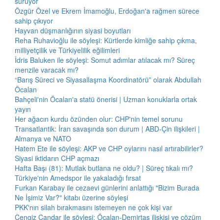
sürüyor
Özgür Özel ve Ekrem İmamoğlu, Erdoğan'a rağmen sürece
sahip çıkıyor
Hayvan düşmanlığının siyasi boyutları
Reha Ruhavioğlu ile söyleşi: Kürtlerde kimliğe sahip çıkma,
milliyetçilik ve Türkiyelilik eğilimleri
İdris Baluken ile söyleşi: Somut adımlar atılacak mı? Süreç
menzile varacak mı?
“Barış Süreci ve Siyasallaşma Koordinatörü” olarak Abdullah
Öcalan
Bahçeli'nin Öcalan'a statü önerisi | Uzman konuklarla ortak
yayın
Her ağacın kurdu özünden olur: CHP'nin temel sorunu
Transatlantik: İran savaşında son durum | ABD-Çin ilişkileri |
Almanya ve NATO
Hatem Ete ile söyleşi: AKP ve CHP oylarını nasıl artırabilirler?
Siyasi iktidarın CHP açmazı
Hafta Başı (81): Mutlak butlana ne oldu? | Süreç tıkalı mı?
Türkiye'nin Amedspor ile yakaladığı fırsat
Furkan Karabay ile cezaevi günlerini anlattığı "Bizim Burada
Ne İşimiz Var?" kitabı üzerine söyleşi
PKK'nın silah bırakmasını istemeyen ne çok kişi var
Cengiz Çandar ile söyleşi: Öcalan-Demirtaş ilişkisi ve çözüm