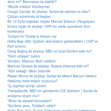
alınır mı? Alınmazsa ne olabilir?
"Büyük medya" krizdeymiş!
Cengiz Çandar ile söyleşi: Suriye'de aslında ne oldu?
Çözüm sürecinde sil baştan
Bir 12 Eylül trajedisi: Hayko Manuel Eldemir (Yergetyan)
Emine Uçak ile söyleşi: CHP'nin yankı uyandıran Kürt
konferansı
Türkiye'nin Öcalan'a ihtiyacı var
Hafta Başı (68): Epstein skandalının gösterdikleri | CHP ve
Kürt sorunu
Ceng Sağnıç ile söyleşi: ABD ve İsrail Kürtleri sattı mı?
"Kent uzlaşısı" zulmü
Yeniden: Mazlum Abdi realitesi
Mehmet Gürses ile söyleşi: Rojava efsanesi bitti mi?
“Kürt sokağı” diken üstünde
Rasan Remzi ile söyleşi: Suriye'de Mesut Barzani faktörü
Hakkınızı helal ediyor musunuz?
"İç cepheyi tahrip" süreci
Transatlantik: ABD’nin gündemini ICE belirliyor | Suriye’de
anlaşma oluyor mu?
"Biraz da siyaset konuşalım!"
"Kürtlerin acısı, Türklerin zaferi"
Hafta Başı (67): Suriye Türkiye'nin gündemini belirlemeyi