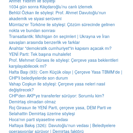
Ahmet Yıldırım ile söyleşi
1034 gün sonra Kılıçdaroğlu’nu canlı izlemek
Behlül Özkan ile söyleşi: Prof. Ahmet Davutoğlu'nun
akademik ve siyasi serüveni
Mümtaz'er Türköne ile söyleşi: Çözüm sürecinde gelinen
nokta ve bundan sonrası
Transatlantik: Michigan ön seçimleri | Ukrayna ve İran
savaşları arasında benzerlik ve farklar
Anahtar "demokratik cumhuriyet"in kapısını açacak mı?
YENİ Parti: Tek başına muhalefet
Prof. Mehmet Gürses ile söyleşi: Çerçeve yasa beklentileri
karşılayabilecek mi?
Hafta Başı (93): Cem Küçük olayı | Çerçeve Yasa TBMM'de |
CHP'li belediyelerde son durum
Vahap Coşkun ile söyleşi: Çerçeve yasa neleri nasıl
değiştirecek?
CHP'den AKP'ye transferler sürüyor: Sorumlu kim?
Demirtaş olmadan olmaz
Roj Girasun ile YENİ Parti, çerçeve yasa, DEM Parti ve
Selahattin Demirtaş üzerine söyleşi
Hoca'nın parti siyasetine vedası
Haftaya Bakış (326): Davutoğlu'nun vedası | Belediyelere
operasyonlar sürüyor | Demirtaş faktörü