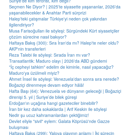
Suriye'de kim terörist, kim değil?
Seçmen Ne Diyor? | 2025'te siyasette yaşananlar, 2026'da
yaşanabilecekler & Anahtar Parti sürprizi
Halep'teki çatışmalar Türkiye'yi neden çok yakından
ilgilendiriyor?
Musa Farisoğulları ile söyleşi: Sürgündeki Kürt siyasetçiler
çözüm sürecine nasıl bakıyor?
Haftaya Bakış (300): Sıra İran'da mı? Halep'te neler oldu?
AKP'nin transferleri
Reza Talebi ile söyleşi: Sırada İran mı var?
Transatlantik: Maduro olayı | 2026'da ABD gündemi
"İç cepheyi tahkim" edelim de kiminle, nasıl yapacağız?
Maduro'ya üzülmeli miyiz?
Ahmet İnsel ile söyleşi: Venezuela'dan sonra sıra nerede?
Boğaziçi direnmeye devam ediyor hâlâ!
Hafta Başı (64): Venezuela ve dünyanın geleceği | Boğaziçi
direnişi 5. yıl | Suriye’de bilek güreşi
Erdoğan'ın uçağına hangi gazeteciler binebilir?
İran bir kez daha sokaklarda | Arif Keskin ile söyleşi
Nedir şu ucuz kahramanlardan çektiğimiz!
Devlet eliyle "sivil" eylem: Galata Köprüsü'nde Gazze
buluşması
Haftaya Bakış (299): Yalova olayının anlamı | İki sürecin