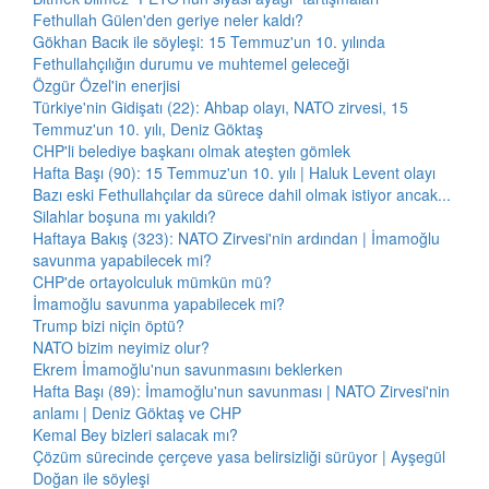
Fethullah Gülen'den geriye neler kaldı?
Gökhan Bacık ile söyleşi: 15 Temmuz'un 10. yılında
Fethullahçılığın durumu ve muhtemel geleceği
Özgür Özel'in enerjisi
Türkiye'nin Gidişatı (22): Ahbap olayı, NATO zirvesi, 15
Temmuz'un 10. yılı, Deniz Göktaş
CHP'li belediye başkanı olmak ateşten gömlek
Hafta Başı (90): 15 Temmuz'un 10. yılı | Haluk Levent olayı
Bazı eski Fethullahçılar da sürece dahil olmak istiyor ancak...
Silahlar boşuna mı yakıldı?
Haftaya Bakış (323): NATO Zirvesi'nin ardından | İmamoğlu
savunma yapabilecek mi?
CHP'de ortayolculuk mümkün mü?
İmamoğlu savunma yapabilecek mi?
Trump bizi niçin öptü?
NATO bizim neyimiz olur?
Ekrem İmamoğlu'nun savunmasını beklerken
Hafta Başı (89): İmamoğlu'nun savunması | NATO Zirvesi'nin
anlamı | Deniz Göktaş ve CHP
Kemal Bey bizleri salacak mı?
Çözüm sürecinde çerçeve yasa belirsizliği sürüyor | Ayşegül
Doğan ile söyleşi