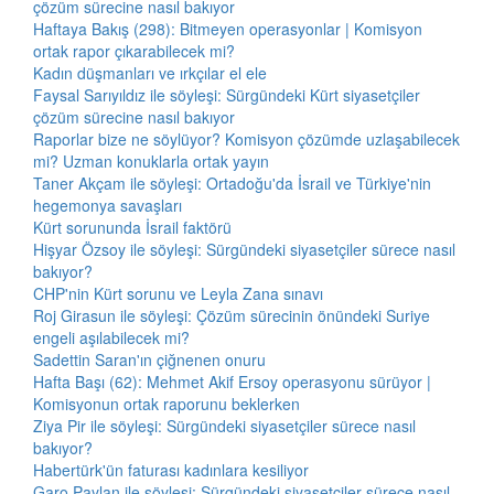
çözüm sürecine nasıl bakıyor
Haftaya Bakış (298): Bitmeyen operasyonlar | Komisyon
ortak rapor çıkarabilecek mi?
Kadın düşmanları ve ırkçılar el ele
Faysal Sarıyıldız ile söyleşi: Sürgündeki Kürt siyasetçiler
çözüm sürecine nasıl bakıyor
Raporlar bize ne söylüyor? Komisyon çözümde uzlaşabilecek
mi? Uzman konuklarla ortak yayın
Taner Akçam ile söyleşi: Ortadoğu'da İsrail ve Türkiye'nin
hegemonya savaşları
Kürt sorununda İsrail faktörü
Hişyar Özsoy ile söyleşi: Sürgündeki siyasetçiler sürece nasıl
bakıyor?
CHP'nin Kürt sorunu ve Leyla Zana sınavı
Roj Girasun ile söyleşi: Çözüm sürecinin önündeki Suriye
engeli aşılabilecek mi?
Sadettin Saran'ın çiğnenen onuru
Hafta Başı (62): Mehmet Akif Ersoy operasyonu sürüyor |
Komisyonun ortak raporunu beklerken
Ziya Pir ile söyleşi: Sürgündeki siyasetçiler sürece nasıl
bakıyor?
Habertürk'ün faturası kadınlara kesiliyor
Garo Paylan ile söyleşi: Sürgündeki siyasetçiler sürece nasıl