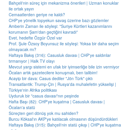
Bahçeli'nin süreç için mekanizma önerileri | Uzman konuklar
ile ortak yayın
Cemaatlerden geriye ne kaldı?
CHP'ye yönelik topyekun savaş üzerine bazı gözlemler
Amberin Zaman ile söyleşi: "Suriye Kürtleri kazanımlarını
korumanın Şam'dan geçtiğini kavradı"
Evet, hedefte Özgür Özel var
Prof. Şule Özsoy Boyunsuz ile söyleşi: Yoksa bir daha seçim
olmayacak mı?
Haftaya Bakış (316): Casusluk davası | CHP'ye saldırılar
tırmanıyor | Halk TV olayı
Mevcut yargı sistemi en ufak bir iyimserliğe bile izin vermiyor
Öcalan artık gazetecilere konuşmalı, ben talibim!
Acayip bir dava: Casus dediler "Jön Türk" çıktı
Transatlantik: Trump-Çin | Rusya'da muhalefetin yükselişi |
Türkiye'nin Afrika politikası
Uyduruk bir "casus davası"nın peşinde
Hafta Başı (82): CHP'ye kuşatma | Casusluk davası |
Öcalan'a statü
Süreçten geri dönüş yok mu sahiden?
Burcu Köksal'ın AKP'ye katılacak olmasının düşündürdükleri
Haftaya Bakış (315): Bahçeli'nin statü çıkışı | CHP'ye kuşatma