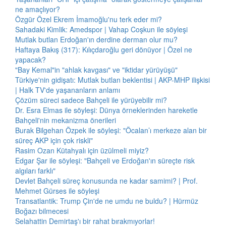
ne amaçlıyor?
Özgür Özel Ekrem İmamoğlu'nu terk eder mi?
Sahadaki Kimlik: Amedspor | Vahap Coşkun ile söyleşi
Mutlak butlan Erdoğan'ın derdine derman olur mu?
Haftaya Bakış (317): Kılıçdaroğlu geri dönüyor | Özel ne
yapacak?
"Bay Kemal"in "ahlak kavgası" ve "iktidar yürüyüşü"
Türkiye'nin gidişatı: Mutlak butlan beklentisi | AKP-MHP ilişkisi
| Halk TV'de yaşananların anlamı
Çözüm süreci sadece Bahçeli ile yürüyebilir mi?
Dr. Esra Elmas ile söyleşi: Dünya örneklerinden hareketle
Bahçeli'nin mekanizma önerileri
Burak Bilgehan Özpek ile söyleşi: "Öcalan’ı merkeze alan bir
süreç AKP için çok riskli"
Rasim Ozan Kütahyalı için üzülmeli miyiz?
Edgar Şar ile söyleşi: "Bahçeli ve Erdoğan'ın süreçte risk
algıları farklı"
Devlet Bahçeli süreç konusunda ne kadar samimi? | Prof.
Mehmet Gürses ile söyleşi
Transatlantik: Trump Çin'de ne umdu ne buldu? | Hürmüz
Boğazı bilmecesi
Selahattin Demirtaş'ı bir rahat bırakmıyorlar!