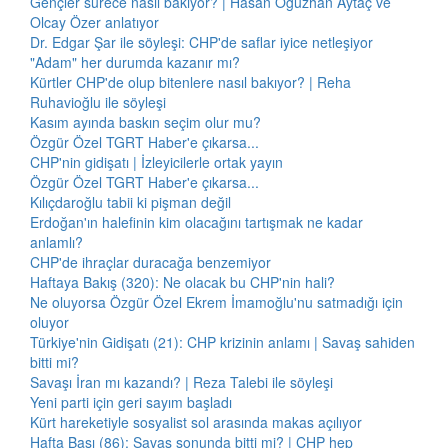
Gençler sürece nasıl bakıyor? | Hasan Oğuzhan Aytaç ve
Olcay Özer anlatıyor
Dr. Edgar Şar ile söyleşi: CHP'de saflar iyice netleşiyor
"Adam" her durumda kazanır mı?
Kürtler CHP'de olup bitenlere nasıl bakıyor? | Reha
Ruhavioğlu ile söyleşi
Kasım ayında baskın seçim olur mu?
Özgür Özel TGRT Haber'e çıkarsa...
CHP'nin gidişatı | İzleyicilerle ortak yayın
Özgür Özel TGRT Haber'e çıkarsa...
Kılıçdaroğlu tabii ki pişman değil
Erdoğan'ın halefinin kim olacağını tartışmak ne kadar
anlamlı?
CHP'de ihraçlar duracağa benzemiyor
Haftaya Bakış (320): Ne olacak bu CHP'nin hali?
Ne oluyorsa Özgür Özel Ekrem İmamoğlu'nu satmadığı için
oluyor
Türkiye'nin Gidişatı (21): CHP krizinin anlamı | Savaş sahiden
bitti mi?
Savaşı İran mı kazandı? | Reza Talebi ile söyleşi
Yeni parti için geri sayım başladı
Kürt hareketiyle sosyalist sol arasında makas açılıyor
Hafta Başı (86): Savaş sonunda bitti mi? | CHP hep