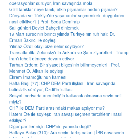
operasyonlar sürüyor, İran savaşında mola
Gizli tanıklar neye tanık, etkin pişmanlar neden pişman?
Dünyada ve Türkiye'de yaşananlar seçmenlerin duygularını
nasıl etkiliyor? | Prof. Seda Demiralp
Salı günleri Devlet Bahçeli dinlemek
19 Mart sürecinin birinci yılında Türkiye'nin ruh hali: Dr.
Erman Bakırcı ile söyleşi
Yılmaz Özdil olayı bize neler söylüyor?
Transatlantik: Zelensky'nin Ankara ve Şam ziyaretleri | Trump
İran'ı tehdit etmeye devam ediyor
Tarhan Erdem: Bir siyaset bilgesinin bilinmeyenleri | Prof.
Mehmet Ö. Alkan ile söyleşi
Ekrem İmamoğlu'nun karnesi
Hafta Başı (77): CHP-DEM Parti ilişkisi | İran savaşında
belirsizlik sürüyor, Özdil'in istifası
Sosyal medyada anonimliğin kalkacak olmasına sevinmeli
miyiz?
CHP ile DEM Parti arasındaki makas açılıyor mu?
Hatem Ete ile söyleşi: İran savaşı seçmen tercihlerini nasıl
etkiliyor?
Diğer partiler niçin CHP'nin yanında değil?
Haftaya Bakış (310): Ara seçim tartışmaları | İBB davasında