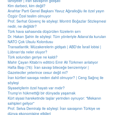
tahliyeler | İran savaşının gidişatı
Kim darbeci, kim değil?
Anahtar Parti Genel Başkanı Yavuz Ağıralioğlu ile özel yayın
Özgür Özel teslim olmuyor
Prof. Serhat Güvenç ile söyleşi: Montrö Boğazlar Sözleşmesi
nedir, ne değildir?
Türk hava sahasında düşürülen füzelerin sırrı
Dr. Hakan Şahin ile söyleşi: Tüm yönleriyle Adana'da kurulan
NATO Çok Ulsulu Kolordusu
Transatlantik: Müzakerelerin gidişatı | ABD'de İsrail lobisi |
Lübnan'da neler oluyor?
Türk solundan geriye ne kaldı?
Mahir Çayan Kitabı'nı editörü Emir Ali Türkmen anlatıyor
Hafta Başı (76): İran savaşı biteceğe benzemiyor |
Gazeteciler yeterince cesur değil mi?
İran kürtleri savaşa neden dahil olmuyor? | Ceng Sağnıç ile
söyleşi
Siyasetçilerin özel hayatı var mıdır?
Trump'ın hükmettiği bir dünyada yaşamak
Kürt siyasi hareketinde taşlar yerinden oynuyor: "Mekanın
sahipleri geliyor"
Prof. Selva Demiralp ile söyleşi: İran savaşının Türkiye ve
dünya ekonomisine etkileri