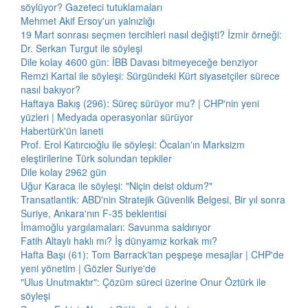
söylüyor? Gazeteci tutuklamaları
Mehmet Akif Ersoy'un yalnızlığı
19 Mart sonrası seçmen tercihleri nasıl değişti? İzmir örneği:
Dr. Serkan Turgut ile söyleşi
Dile kolay 4600 gün: İBB Davası bitmeyeceğe benziyor
Remzi Kartal ile söyleşi: Sürgündeki Kürt siyasetçiler sürece
nasıl bakıyor?
Haftaya Bakış (296): Süreç sürüyor mu? | CHP'nin yeni
yüzleri | Medyada operasyonlar sürüyor
Habertürk'ün laneti
Prof. Erol Katırcıoğlu ile söyleşi: Öcalan'ın Marksizm
eleştirilerine Türk solundan tepkiler
Dile kolay 2962 gün
Uğur Karaca ile söyleşi: "Niçin deist oldum?"
Transatlantik: ABD'nin Stratejik Güvenlik Belgesi, Bir yıl sonra
Suriye, Ankara'nın F-35 beklentisi
İmamoğlu yargılamaları: Savunma saldırıyor
Fatih Altaylı haklı mı? İş dünyamız korkak mı?
Hafta Başı (61): Tom Barrack'tan peşpeşe mesajlar | CHP'de
yeni yönetim | Gözler Suriye'de
"Ulus Unutmaktır": Çözüm süreci üzerine Onur Öztürk ile
söyleşi