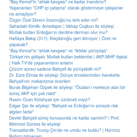
"Bay Kemal"in "ahlak kavgası" ne kadar inandırıcı?
Yaşananları "CHP içi çatışma" olarak göstermeye çalışanlar
ne amaçlıyor?
Özgür Özel Ekrem İmamoğlu'nu terk eder mi?
Sahadaki Kimlik: Amedspor | Vahap Coşkun ile söyleşi
Mutlak butlan Erdoğan'ın derdine derman olur mu?
Haftaya Bakış (317): Kılıçdaroğlu geri dönüyor | Özel ne
yapacak?
"Bay Kemal"in "ahlak kavgası" ve "iktidar yürüyüşü"
Türkiye'nin gidişatı: Mutlak butlan beklentisi | AKP-MHP ilişkisi
| Halk TV'de yaşananların anlamı
Çözüm süreci sadece Bahçeli ile yürüyebilir mi?
Dr. Esra Elmas ile söyleşi: Dünya örneklerinden hareketle
Bahçeli'nin mekanizma önerileri
Burak Bilgehan Özpek ile söyleşi: "Öcalan’ı merkeze alan bir
süreç AKP için çok riskli"
Rasim Ozan Kütahyalı için üzülmeli miyiz?
Edgar Şar ile söyleşi: "Bahçeli ve Erdoğan'ın süreçte risk
algıları farklı"
Devlet Bahçeli süreç konusunda ne kadar samimi? | Prof.
Mehmet Gürses ile söyleşi
Transatlantik: Trump Çin'de ne umdu ne buldu? | Hürmüz
Boğazı bilmecesi