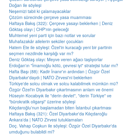
Doğan ile söyleşi
Neşemizi tabii ki çalamayacaklar
Çözüm sürecinde çerçeve yasa muamması
Haftaya Bakış (322): Çerçeve yasayı beklerken | Deniz
Göktaş olayı | CHP'nin geleceği
Muhtemel yeni parti için bazı notlar ve sorular
Muhafazakâr ailelerin seküler çocukları
Hatem Ete ile söyleşi: Özel'in kuracağı yeni bir partinin
seçmen nezdinde karşılığı var mı?
Deniz Göktaş olayı: Meyve veren ağacı taşlıyorlar
Erdoğan'ın "İmamoğlu kötü, çevresi iyi" stratejisi tutar mı?
Hafta Başı (88): Kadir İnanır'ın ardından | Özgür Özel
Diyarbakır'daydı | NATO Zirvesi'ni beklerken
Türkiye'de solcu olmak ve solcu kalabilmek mümkün mü?
Özgür Özel'in Diyarbakır çıkartmasının anlam ve önemi
Hüseyin Kocabıyık ile "derin devlet", "derin Türkiye" ve
"bürokratik oligarşi" üzerine söyleşi
Kılıçdaroğlu'nun başlamadan biten İstanbul çıkartması
Haftaya Bakış (321): Özel Diyarbakır'da Kılıçdaroğlu
Ankara'da | NATO Zirvesi tutuklamaları
Doç. Vahap Coşkun ile söyleşi: Özgür Özel Diyarbakır'da
umduğunu bulabildi mi?