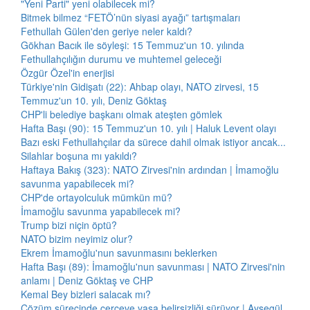
"Yeni Parti" yeni olabilecek mi?
Bitmek bilmez “FETÖ’nün siyasi ayağı” tartışmaları
Fethullah Gülen'den geriye neler kaldı?
Gökhan Bacık ile söyleşi: 15 Temmuz'un 10. yılında
Fethullahçılığın durumu ve muhtemel geleceği
Özgür Özel'in enerjisi
Türkiye'nin Gidişatı (22): Ahbap olayı, NATO zirvesi, 15
Temmuz'un 10. yılı, Deniz Göktaş
CHP'li belediye başkanı olmak ateşten gömlek
Hafta Başı (90): 15 Temmuz'un 10. yılı | Haluk Levent olayı
Bazı eski Fethullahçılar da sürece dahil olmak istiyor ancak...
Silahlar boşuna mı yakıldı?
Haftaya Bakış (323): NATO Zirvesi'nin ardından | İmamoğlu
savunma yapabilecek mi?
CHP'de ortayolculuk mümkün mü?
İmamoğlu savunma yapabilecek mi?
Trump bizi niçin öptü?
NATO bizim neyimiz olur?
Ekrem İmamoğlu'nun savunmasını beklerken
Hafta Başı (89): İmamoğlu'nun savunması | NATO Zirvesi'nin
anlamı | Deniz Göktaş ve CHP
Kemal Bey bizleri salacak mı?
Çözüm sürecinde çerçeve yasa belirsizliği sürüyor | Ayşegül