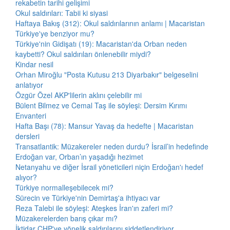
rekabetin tarihi gelişimi
Okul saldırıları: Tabii ki siyasi
Haftaya Bakış (312): Okul saldırılarının anlamı | Macaristan
Türkiye'ye benziyor mu?
Türkiye'nin Gidişatı (19): Macaristan'da Orban neden
kaybetti? Okul saldırıları önlenebilir miydi?
Kindar nesil
Orhan Miroğlu "Posta Kutusu 213 Diyarbakır" belgeselini
anlatıyor
Özgür Özel AKP'lilerin aklını çelebilir mi
Bülent Bilmez ve Cemal Taş ile söyleşi: Dersim Kırımı
Envanteri
Hafta Başı (78): Mansur Yavaş da hedefte | Macaristan
dersleri
Transatlantik: Müzakereler neden durdu? İsrail’in hedefinde
Erdoğan var, Orban’ın yaşadığı hezimet
Netanyahu ve diğer İsrail yöneticileri niçin Erdoğan'ı hedef
alıyor?
Türkiye normalleşebilecek mi?
Sürecin ve Türkiye'nin Demirtaş'a ihtiyacı var
Reza Talebi ile söyleşi: Ateşkes İran'ın zaferi mi?
Müzakerelerden barış çıkar mı?
İktidar CHP'ye yönelik saldırılarını şiddetlendiriyor