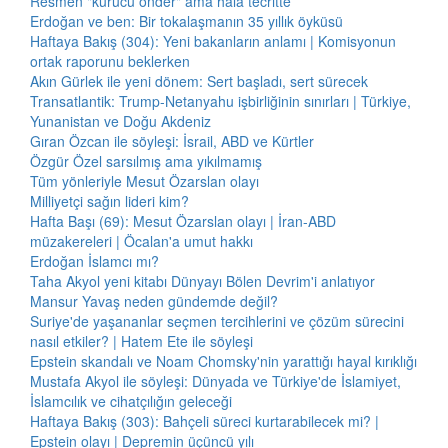
Resmen "kurucu önder" ama hâlâ tecritte
Erdoğan ve ben: Bir tokalaşmanın 35 yıllık öyküsü
Haftaya Bakış (304): Yeni bakanların anlamı | Komisyonun
ortak raporunu beklerken
Akın Gürlek ile yeni dönem: Sert başladı, sert sürecek
Transatlantik: Trump-Netanyahu işbirliğinin sınırları | Türkiye,
Yunanistan ve Doğu Akdeniz
Gıran Özcan ile söyleşi: İsrail, ABD ve Kürtler
Özgür Özel sarsılmış ama yıkılmamış
Tüm yönleriyle Mesut Özarslan olayı
Milliyetçi sağın lideri kim?
Hafta Başı (69): Mesut Özarslan olayı | İran-ABD
müzakereleri | Öcalan'a umut hakkı
Erdoğan İslamcı mı?
Taha Akyol yeni kitabı Dünyayı Bölen Devrim'i anlatıyor
Mansur Yavaş neden gündemde değil?
Suriye'de yaşananlar seçmen tercihlerini ve çözüm sürecini
nasıl etkiler? | Hatem Ete ile söyleşi
Epstein skandalı ve Noam Chomsky'nin yarattığı hayal kırıklığı
Mustafa Akyol ile söyleşi: Dünyada ve Türkiye'de İslamiyet,
İslamcılık ve cihatçılığın geleceği
Haftaya Bakış (303): Bahçeli süreci kurtarabilecek mi? |
Epstein olayı | Depremin üçüncü yılı