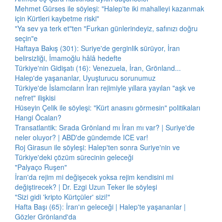
Mehmet Gürses ile söyleşi: "Halep'te iki mahalleyi kazanmak
için Kürtleri kaybetme riski"
"Ya sev ya terk et"ten "Furkan günlerindeyiz, safınızı doğru
seçin"e
Haftaya Bakış (301): Suriye'de gerginlik sürüyor, İran
belirsizliği, İmamoğlu hâlâ hedefte
Türkiye'nin Gidişatı (16): Venezuela, İran, Grönland...
Halep'de yaşananlar, Uyuşturucu sorunumuz
Türkiye'de İslamcıların İran rejimiyle yıllara yayılan "aşk ve
nefret" ilişkisi
Hüseyin Çelik ile söyleşi: "Kürt anasını görmesin" politikaları
Hangi Öcalan?
Transatlantik: Sırada Grönland mı İran mı var? | Suriye'de
neler oluyor? | ABD'de gündemde ICE var!
Roj Girasun ile söyleşi: Halep'ten sonra Suriye'nin ve
Türkiye'deki çözüm sürecinin geleceği
"Palyaço Ruşen"
İran'da rejim mi değişecek yoksa rejim kendisini mi
değiştirecek? | Dr. Ezgi Uzun Teker ile söyleşi
"Sizi gidi 'kripto Kürtçüler' sizi!"
Hafta Başı (65): İran'ın geleceği | Halep'te yaşananlar |
Gözler Grönland'da