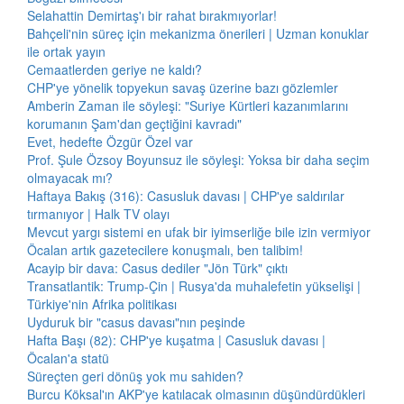
Selahattin Demirtaş'ı bir rahat bırakmıyorlar!
Bahçeli'nin süreç için mekanizma önerileri | Uzman konuklar
ile ortak yayın
Cemaatlerden geriye ne kaldı?
CHP'ye yönelik topyekun savaş üzerine bazı gözlemler
Amberin Zaman ile söyleşi: "Suriye Kürtleri kazanımlarını
korumanın Şam'dan geçtiğini kavradı"
Evet, hedefte Özgür Özel var
Prof. Şule Özsoy Boyunsuz ile söyleşi: Yoksa bir daha seçim
olmayacak mı?
Haftaya Bakış (316): Casusluk davası | CHP'ye saldırılar
tırmanıyor | Halk TV olayı
Mevcut yargı sistemi en ufak bir iyimserliğe bile izin vermiyor
Öcalan artık gazetecilere konuşmalı, ben talibim!
Acayip bir dava: Casus dediler "Jön Türk" çıktı
Transatlantik: Trump-Çin | Rusya'da muhalefetin yükselişi |
Türkiye'nin Afrika politikası
Uyduruk bir "casus davası"nın peşinde
Hafta Başı (82): CHP'ye kuşatma | Casusluk davası |
Öcalan'a statü
Süreçten geri dönüş yok mu sahiden?
Burcu Köksal'ın AKP'ye katılacak olmasının düşündürdükleri