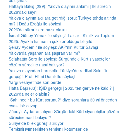
buluşması
Haftaya Bakış (299): Yalova olayının anlamı | İki sürecin
2026'daki seyri
Yalova olayının akıllara getirdiği soru: Türkiye tehdit altında
mı? | Doğu Eroğlu ile söyleşi
2026'da sürprizlere hazır olalım
İsmail Güney Yılmaz ile söyleşi: Lazlar | Kimlik ve Toplum
2025: Ayakta kalmanın çok zor olduğu bir yıldı
Şenay Aydemir ile söyleşi: AKP'nin Kültür Savaşı
Yalova'da yaşananlara şaşıran var mı?
Selahattin Soro ile söyleşi: Sürgündeki Kürt siyasetçiler
çözüm sürecine nasıl bakıyor?
Yalova olayından hareketle Türkiye'de radikal Selefilik
gerçeği: Prof. Hilmi Demir ile söyleşi
Yargı vesayetinde son perde
Hafta Başı (63): IŞİD gerçeği | 2025'ten geriye ne kaldı? |
2026'da neler olabilir?
"Sahi nedir bu Kürt sorunu?" diye soranlara 30 yıl önceden
esaslı bir cevap
Zübeyir Aydar anlatıyor: Sürgündeki Kürt siyasetçiler çözüm
sürecine nasıl bakıyor?
Suriye'de bilek güreşi sürüyor
Temkinli iyimserlikten temkinli kötümserliğe