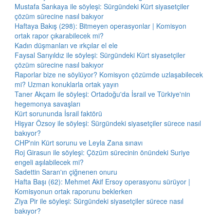
Mustafa Sarıkaya ile söyleşi: Sürgündeki Kürt siyasetçiler
çözüm sürecine nasıl bakıyor
Haftaya Bakış (298): Bitmeyen operasyonlar | Komisyon
ortak rapor çıkarabilecek mi?
Kadın düşmanları ve ırkçılar el ele
Faysal Sarıyıldız ile söyleşi: Sürgündeki Kürt siyasetçiler
çözüm sürecine nasıl bakıyor
Raporlar bize ne söylüyor? Komisyon çözümde uzlaşabilecek
mi? Uzman konuklarla ortak yayın
Taner Akçam ile söyleşi: Ortadoğu'da İsrail ve Türkiye'nin
hegemonya savaşları
Kürt sorununda İsrail faktörü
Hişyar Özsoy ile söyleşi: Sürgündeki siyasetçiler sürece nasıl
bakıyor?
CHP'nin Kürt sorunu ve Leyla Zana sınavı
Roj Girasun ile söyleşi: Çözüm sürecinin önündeki Suriye
engeli aşılabilecek mi?
Sadettin Saran'ın çiğnenen onuru
Hafta Başı (62): Mehmet Akif Ersoy operasyonu sürüyor |
Komisyonun ortak raporunu beklerken
Ziya Pir ile söyleşi: Sürgündeki siyasetçiler sürece nasıl
bakıyor?