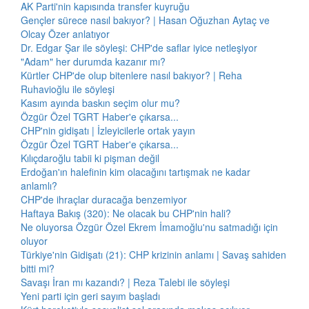
AK Parti'nin kapısında transfer kuyruğu
Gençler sürece nasıl bakıyor? | Hasan Oğuzhan Aytaç ve
Olcay Özer anlatıyor
Dr. Edgar Şar ile söyleşi: CHP'de saflar iyice netleşiyor
"Adam" her durumda kazanır mı?
Kürtler CHP'de olup bitenlere nasıl bakıyor? | Reha
Ruhavioğlu ile söyleşi
Kasım ayında baskın seçim olur mu?
Özgür Özel TGRT Haber'e çıkarsa...
CHP'nin gidişatı | İzleyicilerle ortak yayın
Özgür Özel TGRT Haber'e çıkarsa...
Kılıçdaroğlu tabii ki pişman değil
Erdoğan'ın halefinin kim olacağını tartışmak ne kadar
anlamlı?
CHP'de ihraçlar duracağa benzemiyor
Haftaya Bakış (320): Ne olacak bu CHP'nin hali?
Ne oluyorsa Özgür Özel Ekrem İmamoğlu'nu satmadığı için
oluyor
Türkiye'nin Gidişatı (21): CHP krizinin anlamı | Savaş sahiden
bitti mi?
Savaşı İran mı kazandı? | Reza Talebi ile söyleşi
Yeni parti için geri sayım başladı