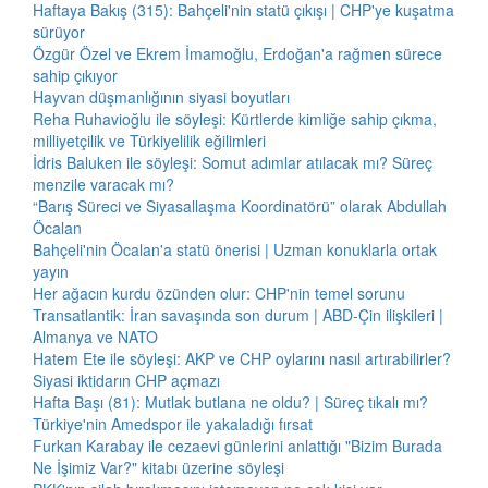
Haftaya Bakış (315): Bahçeli'nin statü çıkışı | CHP'ye kuşatma
sürüyor
Özgür Özel ve Ekrem İmamoğlu, Erdoğan'a rağmen sürece
sahip çıkıyor
Hayvan düşmanlığının siyasi boyutları
Reha Ruhavioğlu ile söyleşi: Kürtlerde kimliğe sahip çıkma,
milliyetçilik ve Türkiyelilik eğilimleri
İdris Baluken ile söyleşi: Somut adımlar atılacak mı? Süreç
menzile varacak mı?
“Barış Süreci ve Siyasallaşma Koordinatörü” olarak Abdullah
Öcalan
Bahçeli'nin Öcalan'a statü önerisi | Uzman konuklarla ortak
yayın
Her ağacın kurdu özünden olur: CHP'nin temel sorunu
Transatlantik: İran savaşında son durum | ABD-Çin ilişkileri |
Almanya ve NATO
Hatem Ete ile söyleşi: AKP ve CHP oylarını nasıl artırabilirler?
Siyasi iktidarın CHP açmazı
Hafta Başı (81): Mutlak butlana ne oldu? | Süreç tıkalı mı?
Türkiye'nin Amedspor ile yakaladığı fırsat
Furkan Karabay ile cezaevi günlerini anlattığı "Bizim Burada
Ne İşimiz Var?" kitabı üzerine söyleşi