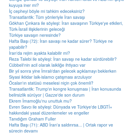
kuyuya iner mi?
İç cepheyi böyle mi tahkim edeceksiniz?
Transatlantik: Tüm yönleriyle İran savaşı
Gökhan Çınkara ile söyleşi: İran savaşının Türkiye'ye etkileri,
Türk-İsrail ilişkilerinin geleceği
Türkiye savaşın neresinde?
Hafta Başı (72): İran savaşı ne kadar sürer? Türkiye ne
yapabilir?
İran'da rejim ayakta kalabilir mi?
Reza Talebi ile söyleşi: İran savaşı ne kadar sürdürebilir?
Cübbeli'nin acil olarak laikliğe ihtiyacı var
Bir yıl sonra yine İmralı'dan gelecek açıklamayı beklerken
Siyasi iktidar laik-islamcı çatışması arzuluyor
Öcalan'ın statüsü meselesi niçin çok önemli?
Transatlantik: Trump'ın kongre konuşması | İran konusunda
belirsizlik sürüyor | Gazze'de son durum
Ekrem İmamoğlu'nu unuttuk mu?
Evren Savcı ile söyleşi: Dünyada ve Türkiye'de LBGTİ+
hakkındaki yasal düzenlemeler ve engeller
Tanıdığım Graham Fuller
Hafta Başı (71): ABD İran'a saldırırsa... | Ortak rapor ve
sürecin devamı