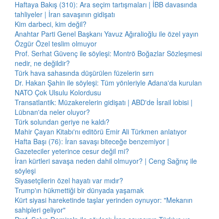
Haftaya Bakış (310): Ara seçim tartışmaları | İBB davasında
tahliyeler | İran savaşının gidişatı
Kim darbeci, kim değil?
Anahtar Parti Genel Başkanı Yavuz Ağıralioğlu ile özel yayın
Özgür Özel teslim olmuyor
Prof. Serhat Güvenç ile söyleşi: Montrö Boğazlar Sözleşmesi
nedir, ne değildir?
Türk hava sahasında düşürülen füzelerin sırrı
Dr. Hakan Şahin ile söyleşi: Tüm yönleriyle Adana'da kurulan
NATO Çok Ulsulu Kolordusu
Transatlantik: Müzakerelerin gidişatı | ABD'de İsrail lobisi |
Lübnan'da neler oluyor?
Türk solundan geriye ne kaldı?
Mahir Çayan Kitabı'nı editörü Emir Ali Türkmen anlatıyor
Hafta Başı (76): İran savaşı biteceğe benzemiyor |
Gazeteciler yeterince cesur değil mi?
İran kürtleri savaşa neden dahil olmuyor? | Ceng Sağnıç ile
söyleşi
Siyasetçilerin özel hayatı var mıdır?
Trump'ın hükmettiği bir dünyada yaşamak
Kürt siyasi hareketinde taşlar yerinden oynuyor: "Mekanın
sahipleri geliyor"