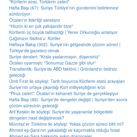
"Kürtlerin acısı, Türklerin zaferi"
Hafta Başı (67): Suriye Türkiye'nin gündemini belirlemeyi
sürdürüyor
Öcalan'ın liderliği sarsılıyor
"Hüzün ki en çok yakışandır bize"
Kürtlerin üç büyük talihsizliği | Yener Orkunoğlu anlatıyor
Çağımızın Sisifos’u: Kürtler
Haftaya Bakış (302): Suriye'nin gölgesinde çözüm süreci |
Türkiye'de gazeteci olmak
Suriye dersleri: "Krala yaslanmayın, düşersiniz"
Öcalan uyarmıştı: "Sonumuz Gazze gibi olur"
Transtlantik: Suriye'de ABD faktörü | Grönland'ın belirsiz
geleceği
Ümit Fırat ile söyleşi: Tarih boyunca Kürtlerin statü arayışları
Suriye'nin ortaya çıkardığı Kürt milliyetçiliğinin krizi
"Pirus zaferi": Öcalan'ın kehaneti Suriye de gerçekleşiyor
Hafta Başı (66): Suriye'de dengeler değişti | Suriye'den sonra
çözüm sürecinin geleceği
Arif Keskin ile söyleşi: Suriye'de yaşananlar bölgedeki
dengeleri nasıl değiştirecek?
Mümtaz'er Türköne ile söyleşi: Yoksa çözüm süreci bitti mi?
Ahmed eş-Şara'nın yakaladığı ve kaçırmakta olduğu fırsat
Ahmed eş-Şara hakkında aykırı düşünceler