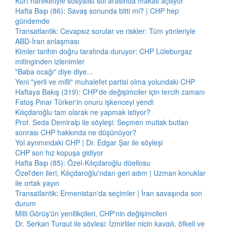
Kürt hareketiyle sosyalist sol arasında makas açılıyor
Hafta Başı (86): Savaş sonunda bitti mi? | CHP hep
gündemde
Transatlantik: Cevapsız sorular ve riskler: Tüm yönleriyle
ABD-İran anlaşması
Kimler tarihin doğru tarafında duruyor: CHP Lüleburgaz
mitinginden izlenimler
"Baba ocağı" diye diye...
Yeni "yerli ve milli" muhalefet partisi olma yolundaki CHP
Haftaya Bakış (319): CHP’de değişimciler için tercih zamanı
Fatoş Pınar Türker'in onuru işkenceyi yendi
Kılıçdaroğlu tam olarak ne yapmak istiyor?
Prof. Seda Demiralp ile söyleşi: Seçmen mutlak butlan
sonrası CHP hakkında ne düşünüyor?
Yol ayrımındaki CHP | Dr. Edgar Şar ile söyleşi
CHP son hız kopuşa gidiyor
Hafta Başı (85): Özel-Kılıçdaroğlu düellosu
Özel'den ileri, Kılıçdaroğlu'ndan geri adım | Uzman konuklar
ile ortak yayın
Transatlantik: Ermenistan'da seçimler | İran savaşında son
durum
Milli Görüş'ün yenilikçileri, CHP'nin değişimcileri
Dr. Serkan Turgut ile söyleşi: İzmirliler niçin kaygılı, öfkeli ve