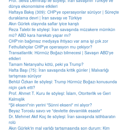
Prof. Selva Demiralp ile söyleşi: İran savaşının Türkiye ve
dünya ekonomisine etkileri
Haftaya Bakış (309): CHP'ye operasyonlar sürüyor | Süreçte
duraklama devri | İran savaşı ve Türkiye
Akın Gürlek olayında saflar iyice karıştı
Reza Talebi ile söyleşi: İran savaşında müzakere mümkün
mü? ABD kara harekatı yapar mı?
CHP'nin bağımsız medyaya ihtiyacı var ama işi çok zor
Fethullahçılar CHP'ye operasyon mu çekiyor?
Transatlantik: Hürmüz Boğazı bilmecesi | Savaşın ABD'ye
etkileri
Tamam Netanyahu kötü, peki ya Trump?
Hafta Başı (75): İran savaşında kritik günler | Malvarlığı
tartışması sürüyor
Behlül Özkan ile söyleşi: Trump Hürmüz Boğazı konusunda
niçin çark etti?
Prof. Ahmet T. Kuru ile söyleşi: İslam, Otoriterlik ve Geri
Kalmışlık
"Şii ekseni"nin yerini "Sünni ekseni" mi alıyor?
Beyaz Toroslu savcı ve "devlette devamlılık esastır"
Dr. Mehmet Akif Koç ile söyleşi: İran savaşında istihbaratın
rolü
Akın Gürlek'in mal varlığı tartışmasında son durum: Kim