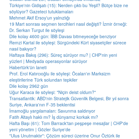
Türkiye'nin Gidişatı (15): Nerden çıktı bu Yeşil? Bütçe bize ne
söylüyor? Gazeteci tutuklamaları
Mehmet Akif Ersoy'un yalnızlığı
19 Mart sonrası seçmen tercihleri nasıl değişti? İzmir örneği:
Dr. Serkan Turgut ile söyleşi
Dile kolay 4600 gün: İBB Davası bitmeyeceğe benziyor
Remzi Kartal ile söyleşi: Sürgündeki Kürt siyasetçiler sürece
nasıl bakıyor?
Haftaya Bakış (296): Süreç sürüyor mu? | CHP'nin yeni
yüzleri | Medyada operasyonlar sürüyor
Habertürk'ün laneti
Prof. Erol Katırcıoğlu ile söyleşi: Öcalan'ın Marksizm
eleştirilerine Türk solundan tepkiler
Dile kolay 2962 gün
Uğur Karaca ile söyleşi: "Niçin deist oldum?"
Transatlantik: ABD'nin Stratejik Güvenlik Belgesi, Bir yıl sonra
Suriye, Ankara'nın F-35 beklentisi
İmamoğlu yargılamaları: Savunma saldırıyor
Fatih Altaylı haklı mı? İş dünyamız korkak mı?
Hafta Başı (61): Tom Barrack'tan peşpeşe mesajlar | CHP'de
yeni yönetim | Gözler Suriye'de
"Ulus Unutmaktır": Çözüm süreci üzerine Onur Öztürk ile