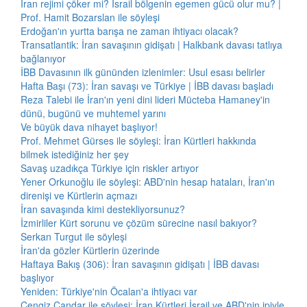
İran rejimi çöker mi? İsrail bölgenin egemen gücü olur mu? |
Prof. Hamit Bozarslan ile söyleşi
Erdoğan'ın yurtta barışa ne zaman ihtiyacı olacak?
Transatlantik: İran savaşının gidişatı | Halkbank davası tatlıya
bağlanıyor
İBB Davasının ilk gününden izlenimler: Usul esası belirler
Hafta Başı (73): İran savaşı ve Türkiye | İBB davası başladı
Reza Talebi ile İran'ın yeni dini lideri Mücteba Hamaney'in
dünü, bugünü ve muhtemel yarını
Ve büyük dava nihayet başlıyor!
Prof. Mehmet Gürses ile söyleşi: İran Kürtleri hakkında
bilmek istediğiniz her şey
Savaş uzadıkça Türkiye için riskler artıyor
Yener Orkunoğlu ile söyleşi: ABD'nin hesap hataları, İran'ın
direnişi ve Kürtlerin açmazı
İran savaşında kimi destekliyorsunuz?
İzmirliler Kürt sorunu ve çözüm sürecine nasıl bakıyor?
Serkan Turgut ile söyleşi
İran'da gözler Kürtlerin üzerinde
Haftaya Bakış (306): İran savaşının gidişatı | İBB davası
başlıyor
Yeniden: Türkiye'nin Öcalan'a ihtiyacı var
Cengiz Çandar ile söyleşi: İran Kürtleri İsrail ve ABD'nin ipiyle