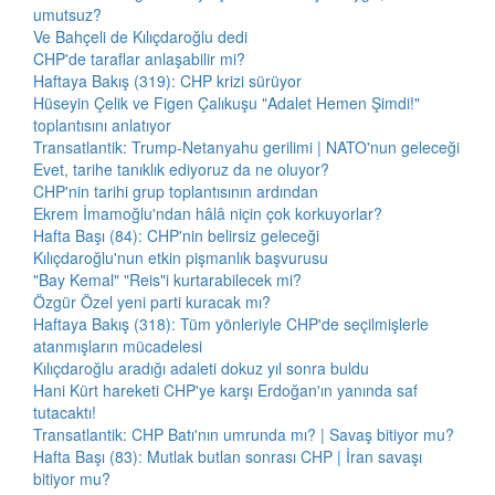
umutsuz?
Ve Bahçeli de Kılıçdaroğlu dedi
CHP'de taraflar anlaşabilir mi?
Haftaya Bakış (319): CHP krizi sürüyor
Hüseyin Çelik ve Figen Çalıkuşu "Adalet Hemen Şimdi!"
toplantısını anlatıyor
Transatlantik: Trump-Netanyahu gerilimi | NATO'nun geleceği
Evet, tarihe tanıklık ediyoruz da ne oluyor?
CHP'nin tarihi grup toplantısının ardından
Ekrem İmamoğlu'ndan hâlâ niçin çok korkuyorlar?
Hafta Başı (84): CHP'nin belirsiz geleceği
Kılıçdaroğlu'nun etkin pişmanlık başvurusu
"Bay Kemal" "Reis"i kurtarabilecek mi?
Özgür Özel yeni parti kuracak mı?
Haftaya Bakış (318): Tüm yönleriyle CHP'de seçilmişlerle
atanmışların mücadelesi
Kılıçdaroğlu aradığı adaleti dokuz yıl sonra buldu
Hani Kürt hareketi CHP'ye karşı Erdoğan'ın yanında saf
tutacaktı!
Transatlantik: CHP Batı'nın umrunda mı? | Savaş bitiyor mu?
Hafta Başı (83): Mutlak butlan sonrası CHP | İran savaşı
bitiyor mu?