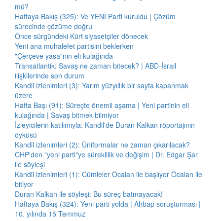
mü?
Haftaya Bakış (325): Ve YENİ Parti kuruldu | Çözüm
sürecinde çözüme doğru
Önce sürgündeki Kürt siyasetçiler dönecek
Yeni ana muhalefet partisini beklerken
"Çerçeve yasa"nın eli kulağında
Transatlantik: Savaş ne zaman bitecek? | ABD-İsrail
ilişkilerinde son durum
Kandil izlenimleri (3): Yarım yüzyıllık bir sayfa kapanmak
üzere
Hafta Başı (91): Süreçte önemli aşama | Yeni partinin eli
kulağında | Savaş bitmek bilmiyor
İzleyicilerin katılımıyla: Kandil'de Duran Kalkan röportajının
öyküsü
Kandil izlenimleri (2): Üniformalar ne zaman çıkarılacak?
CHP'den "yeni parti"ye süreklilik ve değişim | Dr. Edgar Şar
ile söyleşi
Kandil izlenimleri (1): Cümleler Öcalan ile başlıyor Öcalan ile
bitiyor
Duran Kalkan ile söyleşi: Bu süreç batmayacak!
Haftaya Bakış (324): Yeni parti yolda | Ahbap soruşturması |
10. yılında 15 Temmuz