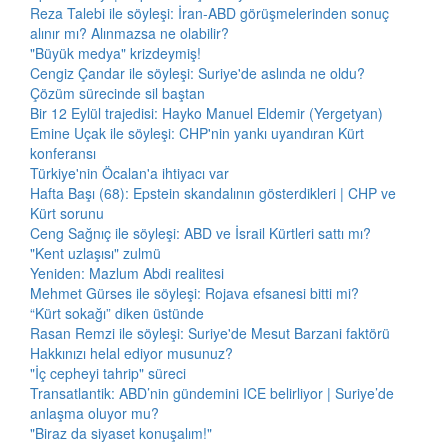
Reza Talebi ile söyleşi: İran-ABD görüşmelerinden sonuç
alınır mı? Alınmazsa ne olabilir?
"Büyük medya" krizdeymiş!
Cengiz Çandar ile söyleşi: Suriye'de aslında ne oldu?
Çözüm sürecinde sil baştan
Bir 12 Eylül trajedisi: Hayko Manuel Eldemir (Yergetyan)
Emine Uçak ile söyleşi: CHP'nin yankı uyandıran Kürt
konferansı
Türkiye'nin Öcalan'a ihtiyacı var
Hafta Başı (68): Epstein skandalının gösterdikleri | CHP ve
Kürt sorunu
Ceng Sağnıç ile söyleşi: ABD ve İsrail Kürtleri sattı mı?
"Kent uzlaşısı" zulmü
Yeniden: Mazlum Abdi realitesi
Mehmet Gürses ile söyleşi: Rojava efsanesi bitti mi?
“Kürt sokağı” diken üstünde
Rasan Remzi ile söyleşi: Suriye'de Mesut Barzani faktörü
Hakkınızı helal ediyor musunuz?
"İç cepheyi tahrip" süreci
Transatlantik: ABD’nin gündemini ICE belirliyor | Suriye’de
anlaşma oluyor mu?
"Biraz da siyaset konuşalım!"