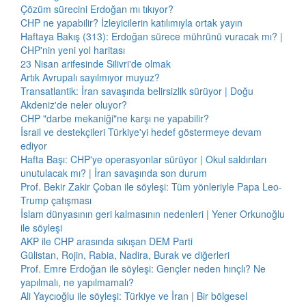
Çözüm sürecini Erdoğan mı tıkıyor?
CHP ne yapabilir? İzleyicilerin katılımıyla ortak yayın
Haftaya Bakış (313): Erdoğan sürece mührünü vuracak mı? |
CHP'nin yeni yol haritası
23 Nisan arifesinde Silivri'de olmak
Artık Avrupalı sayılmıyor muyuz?
Transatlantik: İran savaşında belirsizlik sürüyor | Doğu
Akdeniz'de neler oluyor?
CHP "darbe mekaniği"ne karşı ne yapabilir?
İsrail ve destekçileri Türkiye'yi hedef göstermeye devam
ediyor
Hafta Başı: CHP'ye operasyonlar sürüyor | Okul saldırıları
unutulacak mı? | İran savaşında son durum
Prof. Bekir Zakir Çoban ile söyleşi: Tüm yönleriyle Papa Leo-
Trump çatışması
İslam dünyasının geri kalmasının nedenleri | Yener Orkunoğlu
ile söyleşi
AKP ile CHP arasında sıkışan DEM Parti
Gülistan, Rojin, Rabia, Nadira, Burak ve diğerleri
Prof. Emre Erdoğan ile söyleşi: Gençler neden hınçlı? Ne
yapılmalı, ne yapılmamalı?
Ali Yaycıoğlu ile söyleşi: Türkiye ve İran | Bir bölgesel