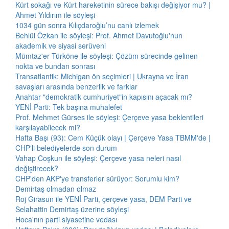
Kürt sokağı ve Kürt hareketinin sürece bakışı değişiyor mu? |
Ahmet Yıldırım ile söyleşi
1034 gün sonra Kılıçdaroğlu’nu canlı izlemek
Behlül Özkan ile söyleşi: Prof. Ahmet Davutoğlu'nun
akademik ve siyasi serüveni
Mümtaz'er Türköne ile söyleşi: Çözüm sürecinde gelinen
nokta ve bundan sonrası
Transatlantik: Michigan ön seçimleri | Ukrayna ve İran
savaşları arasında benzerlik ve farklar
Anahtar "demokratik cumhuriyet"in kapısını açacak mı?
YENİ Parti: Tek başına muhalefet
Prof. Mehmet Gürses ile söyleşi: Çerçeve yasa beklentileri
karşılayabilecek mi?
Hafta Başı (93): Cem Küçük olayı | Çerçeve Yasa TBMM'de |
CHP'li belediyelerde son durum
Vahap Coşkun ile söyleşi: Çerçeve yasa neleri nasıl
değiştirecek?
CHP'den AKP'ye transferler sürüyor: Sorumlu kim?
Demirtaş olmadan olmaz
Roj Girasun ile YENİ Parti, çerçeve yasa, DEM Parti ve
Selahattin Demirtaş üzerine söyleşi
Hoca'nın parti siyasetine vedası