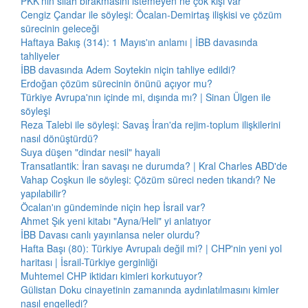
PKK'nın silah bırakmasını istemeyen ne çok kişi var
Cengiz Çandar ile söyleşi: Öcalan-Demirtaş ilişkisi ve çözüm
sürecinin geleceği
Haftaya Bakış (314): 1 Mayıs'ın anlamı | İBB davasında
tahliyeler
İBB davasında Adem Soytekin niçin tahliye edildi?
Erdoğan çözüm sürecinin önünü açıyor mu?
Türkiye Avrupa'nın içinde mi, dışında mı? | Sinan Ülgen ile
söyleşi
Reza Talebi ile söyleşi: Savaş İran'da rejim-toplum ilişkilerini
nasıl dönüştürdü?
Suya düşen "dindar nesil" hayali
Transatlantik: İran savaşı ne durumda? | Kral Charles ABD'de
Vahap Coşkun ile söyleşi: Çözüm süreci neden tıkandı? Ne
yapılabilir?
Öcalan'ın gündeminde niçin hep İsrail var?
Ahmet Şık yeni kitabı "Ayna/Heli" yi anlatıyor
İBB Davası canlı yayınlansa neler olurdu?
Hafta Başı (80): Türkiye Avrupalı değil mi? | CHP'nin yeni yol
haritası | İsrail-Türkiye gerginliği
Muhtemel CHP iktidarı kimleri korkutuyor?
Gülistan Doku cinayetinin zamanında aydınlatılmasını kimler
nasıl engelledi?