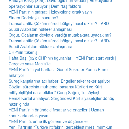
Haftaya Bakış (326): Davutoğlu'nun vedası | Belediyelere
operasyonlar sürüyor | Demirtaş faktörü
YENİ Parti'nin gidişatı | İzleyicilerle ortak yayın
Sinem Dedetaş'ın suçu ne?
Transatlantik: Çözüm süreci bölgeyi nasıl etkiler? | ABD-
Suudi Arabistan nükleer anlaşması
Örgüt, Öcalan'ın devletle vardığı mutabakata uyacak mı?
Transatlantik: Çözüm süreci bölgeyi nasıl etkiler? | ABD-
Suudi Arabistan nükleer anlaşması
CHP'nin tükenişi
Hafta Başı (92): CHP'nin figüranları | YENİ Parti start verdi |
Çerçeve yasa Meclis'te
YENİ Parti'nin yol haritası: Genel Sekreter Yunus Emre
anlatıyor
Süreç karşıtlarına acı haber: Engeller teker teker aşılıyor
Çözüm sürecinin muhtemel başarısı Kürtleri ve Kürt
milliyetçiliğini nasıl etkiler? Ceng Sağnıç ile söyleşi
Remzi Kartal anlatıyor: Sürgündeki Kürt siyasetçiler dönüş
hazırlığında
YENİ Parti’nin önündeki fırsatlar ve engeller | Uzman
konuklarla ortak yayın
YENİ Parti üzerine ilk gözlem ve düşünceler
Yeni Parti'nin "Türkiye İttifakı"nı gerçekleştirmesi mümkün