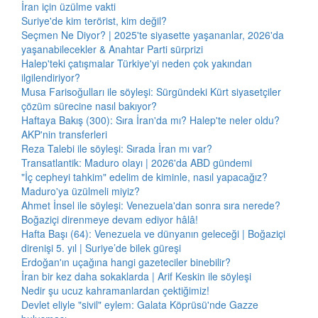
İran için üzülme vakti
Suriye'de kim terörist, kim değil?
Seçmen Ne Diyor? | 2025'te siyasette yaşananlar, 2026'da
yaşanabilecekler & Anahtar Parti sürprizi
Halep'teki çatışmalar Türkiye'yi neden çok yakından
ilgilendiriyor?
Musa Farisoğulları ile söyleşi: Sürgündeki Kürt siyasetçiler
çözüm sürecine nasıl bakıyor?
Haftaya Bakış (300): Sıra İran'da mı? Halep'te neler oldu?
AKP'nin transferleri
Reza Talebi ile söyleşi: Sırada İran mı var?
Transatlantik: Maduro olayı | 2026'da ABD gündemi
"İç cepheyi tahkim" edelim de kiminle, nasıl yapacağız?
Maduro'ya üzülmeli miyiz?
Ahmet İnsel ile söyleşi: Venezuela'dan sonra sıra nerede?
Boğaziçi direnmeye devam ediyor hâlâ!
Hafta Başı (64): Venezuela ve dünyanın geleceği | Boğaziçi
direnişi 5. yıl | Suriye’de bilek güreşi
Erdoğan'ın uçağına hangi gazeteciler binebilir?
İran bir kez daha sokaklarda | Arif Keskin ile söyleşi
Nedir şu ucuz kahramanlardan çektiğimiz!
Devlet eliyle "sivil" eylem: Galata Köprüsü'nde Gazze