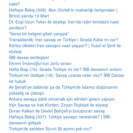
haklı?
Haftaya Bakış (308): Akın Gürlek'in malvarlığı tartışmaları |
Birinci yılında 19 Mart
Dr. Ezgi Uzun Teker ile söyleşi: İran'da rejim kendisini nasıl
yeniliyor?
"Varsa bir belgesi gitsin yargıya"
Transatlantik: İran savaşı ve Türkiye | Sırada Küba mı var?
Körfez ülkeleri İran savaşını nasıl yaşıyor? | Yusuf el Şerif ile
söyleşi
İBB davası sertleşiyor
Ekrem İmamoğlu'nun zorlu sınavı
Hafta Başı (74): Sırada Türkiye mi var? İBB davasının anlamı
Türkiye'nin Gidişatı (18): Savaş uzarsa neler olur? İBB Davası
ve hukuk
Ali Şeriati'ye saldırılar ya da Türkiye'de İslamcı düşüncenin
yükseliş ve çöküşü
Ankara savaşa dahil olmamak için elinden geleni yapıyor
İran Savaşı ve Irak Kürtleri: Zıryan Rojhılati ile söyleşi
Duran Kalkan ile Devlet Bahçeli'yi buluşturan savaş
Haftaya Bakış (307): Türkiye savaşın neresinde? | İBB
davasının gidişatı
Türkiye'de sahiden Sünni-Şii ayrımı yok mu?