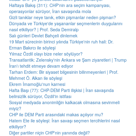
Haftaya Bakış (311): CHP'nin ara seçim kampanyası,
operasyonlar sürüyor, İran savaşında mola
Gizli tanıklar neye tanık, etkin pişmanlar neden pişman?
Dünyada ve Türkiye'de yaşananlar seçmenlerin duygularını
nasıl etkiliyor? | Prof. Seda Demiralp
Salı günleri Devlet Bahçeli dinlemek
19 Mart sürecinin birinci yılında Türkiye'nin ruh hali: Dr.
Erman Bakırcı ile söyleşi
Yılmaz Özdil olayı bize neler söylüyor?
Transatlantik: Zelensky'nin Ankara ve Şam ziyaretleri | Trump
İran'ı tehdit etmeye devam ediyor
Tarhan Erdem: Bir siyaset bilgesinin bilinmeyenleri | Prof.
Mehmet Ö. Alkan ile söyleşi
Ekrem İmamoğlu'nun karnesi
Hafta Başı (77): CHP-DEM Parti ilişkisi | İran savaşında
belirsizlik sürüyor, Özdil'in istifası
Sosyal medyada anonimliğin kalkacak olmasına sevinmeli
miyiz?
CHP ile DEM Parti arasındaki makas açılıyor mu?
Hatem Ete ile söyleşi: İran savaşı seçmen tercihlerini nasıl
etkiliyor?
Diğer partiler niçin CHP'nin yanında değil?