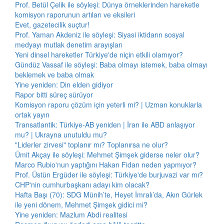
Prof. Betül Çelik ile söyleşi: Dünya örneklerinden hareketle
komisyon raporunun artıları ve eksileri
Evet, gazetecilik suçtur!
Prof. Yaman Akdeniz ile söyleşi: Siyasi iktidarın sosyal
medyayı mutlak denetim arayışları
Yeni dinsel hareketler Türkiye'de niçin etkili olamıyor?
Gündüz Vassaf ile söyleşi: Baba olmayı istemek, baba olmayı
beklemek ve baba olmak
Yine yeniden: Din elden gidiyor
Rapor bitti süreç sürüyor
Komisyon raporu çözüm için yeterli mi? | Uzman konuklarla
ortak yayın
Transatlantik: Türkiye-AB yeniden | İran ile ABD anlaşıyor
mu? | Ukrayna unutuldu mu?
"Liderler zirvesi" toplanır mı? Toplanırsa ne olur?
Ümit Akçay ile söyleşi: Mehmet Şimşek giderse neler olur?
Marco Rubio'nun yaptığını Hakan Fidan neden yapmıyor?
Prof. Üstün Ergüder ile söyleşi: Türkiye'de burjuvazi var mı?
CHP'nin cumhurbaşkanı adayı kim olacak?
Hafta Başı (70): SDG Münih’te, Heyet İmralı’da, Akın Gürlek
ile yeni dönem, Mehmet Şimşek gidici mi?
Yine yeniden: Mazlum Abdi realitesi