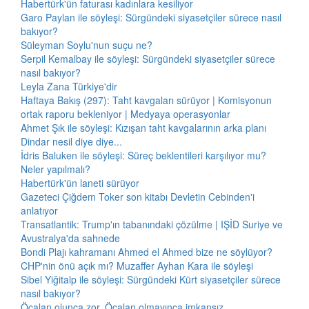
Habertürk'ün faturası kadınlara kesiliyor
Garo Paylan ile söyleşi: Sürgündeki siyasetçiler sürece nasıl
bakıyor?
Süleyman Soylu'nun suçu ne?
Serpil Kemalbay ile söyleşi: Sürgündeki siyasetçiler sürece
nasıl bakıyor?
Leyla Zana Türkiye'dir
Haftaya Bakış (297): Taht kavgaları sürüyor | Komisyonun
ortak raporu bekleniyor | Medyaya operasyonlar
Ahmet Şık ile söyleşi: Kızışan taht kavgalarının arka planı
Dindar nesil diye diye...
İdris Baluken ile söyleşi: Süreç beklentileri karşılıyor mu?
Neler yapılmalı?
Habertürk'ün laneti sürüyor
Gazeteci Çiğdem Toker son kitabı Devletin Cebinden'i
anlatıyor
Transatlantik: Trump'ın tabanındaki çözülme | IŞİD Suriye ve
Avustralya'da sahnede
Bondi Plajı kahramanı Ahmed el Ahmed bize ne söylüyor?
CHP'nin önü açık mı? Muzaffer Ayhan Kara ile söyleşi
Sibel Yiğitalp ile söyleşi: Sürgündeki Kürt siyasetçiler sürece
nasıl bakıyor?
Öcalan olunca zor, Öcalan olmayınca imkansız