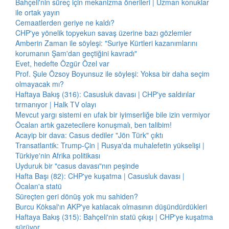
Bahçeli'nin süreç için mekanizma önerileri | Uzman konuklar
ile ortak yayın
Cemaatlerden geriye ne kaldı?
CHP'ye yönelik topyekun savaş üzerine bazı gözlemler
Amberin Zaman ile söyleşi: "Suriye Kürtleri kazanımlarını
korumanın Şam'dan geçtiğini kavradı"
Evet, hedefte Özgür Özel var
Prof. Şule Özsoy Boyunsuz ile söyleşi: Yoksa bir daha seçim
olmayacak mı?
Haftaya Bakış (316): Casusluk davası | CHP'ye saldırılar
tırmanıyor | Halk TV olayı
Mevcut yargı sistemi en ufak bir iyimserliğe bile izin vermiyor
Öcalan artık gazetecilere konuşmalı, ben talibim!
Acayip bir dava: Casus dediler "Jön Türk" çıktı
Transatlantik: Trump-Çin | Rusya'da muhalefetin yükselişi |
Türkiye'nin Afrika politikası
Uyduruk bir "casus davası"nın peşinde
Hafta Başı (82): CHP'ye kuşatma | Casusluk davası |
Öcalan'a statü
Süreçten geri dönüş yok mu sahiden?
Burcu Köksal'ın AKP'ye katılacak olmasının düşündürdükleri
Haftaya Bakış (315): Bahçeli'nin statü çıkışı | CHP'ye kuşatma
sürüyor