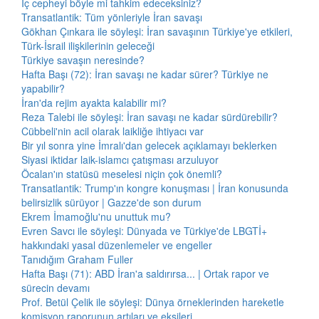
İç cepheyi böyle mi tahkim edeceksiniz?
Transatlantik: Tüm yönleriyle İran savaşı
Gökhan Çınkara ile söyleşi: İran savaşının Türkiye'ye etkileri,
Türk-İsrail ilişkilerinin geleceği
Türkiye savaşın neresinde?
Hafta Başı (72): İran savaşı ne kadar sürer? Türkiye ne
yapabilir?
İran'da rejim ayakta kalabilir mi?
Reza Talebi ile söyleşi: İran savaşı ne kadar sürdürebilir?
Cübbeli'nin acil olarak laikliğe ihtiyacı var
Bir yıl sonra yine İmralı'dan gelecek açıklamayı beklerken
Siyasi iktidar laik-islamcı çatışması arzuluyor
Öcalan'ın statüsü meselesi niçin çok önemli?
Transatlantik: Trump'ın kongre konuşması | İran konusunda
belirsizlik sürüyor | Gazze'de son durum
Ekrem İmamoğlu'nu unuttuk mu?
Evren Savcı ile söyleşi: Dünyada ve Türkiye'de LBGTİ+
hakkındaki yasal düzenlemeler ve engeller
Tanıdığım Graham Fuller
Hafta Başı (71): ABD İran'a saldırırsa... | Ortak rapor ve
sürecin devamı
Prof. Betül Çelik ile söyleşi: Dünya örneklerinden hareketle
komisyon raporunun artıları ve eksileri