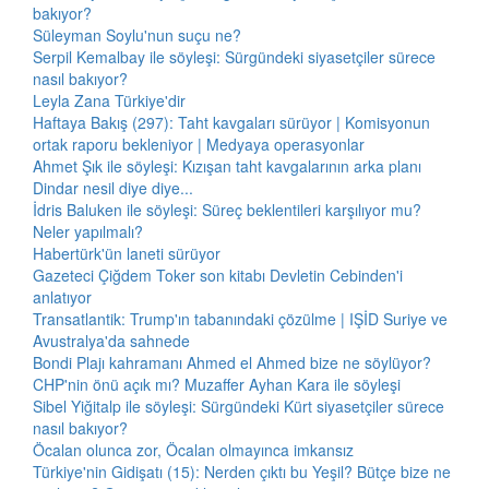
bakıyor?
Süleyman Soylu'nun suçu ne?
Serpil Kemalbay ile söyleşi: Sürgündeki siyasetçiler sürece
nasıl bakıyor?
Leyla Zana Türkiye'dir
Haftaya Bakış (297): Taht kavgaları sürüyor | Komisyonun
ortak raporu bekleniyor | Medyaya operasyonlar
Ahmet Şık ile söyleşi: Kızışan taht kavgalarının arka planı
Dindar nesil diye diye...
İdris Baluken ile söyleşi: Süreç beklentileri karşılıyor mu?
Neler yapılmalı?
Habertürk'ün laneti sürüyor
Gazeteci Çiğdem Toker son kitabı Devletin Cebinden'i
anlatıyor
Transatlantik: Trump'ın tabanındaki çözülme | IŞİD Suriye ve
Avustralya'da sahnede
Bondi Plajı kahramanı Ahmed el Ahmed bize ne söylüyor?
CHP'nin önü açık mı? Muzaffer Ayhan Kara ile söyleşi
Sibel Yiğitalp ile söyleşi: Sürgündeki Kürt siyasetçiler sürece
nasıl bakıyor?
Öcalan olunca zor, Öcalan olmayınca imkansız
Türkiye'nin Gidişatı (15): Nerden çıktı bu Yeşil? Bütçe bize ne