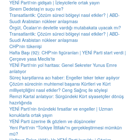
YENİ Parti'nin gidişatı | İzleyicilerle ortak yayın
Sinem Dedetaş'ın suçu ne?
Transatlantik: Çözüm süreci bölgeyi nasıl etkiler? | ABD-
Suudi Arabistan nükleer anlaşması
Örgüt, Öcalan'ın devletle vardığı mutabakata uyacak mı?
Transatlantik: Çözüm süreci bölgeyi nasıl etkiler? | ABD-
Suudi Arabistan nükleer anlaşması
CHP'nin tükenişi
Hafta Başı (92): CHP'nin figüranları | YENİ Parti start verdi |
Çerçeve yasa Meclis'te
YENİ Parti'nin yol haritası: Genel Sekreter Yunus Emre
anlatıyor
Süreç karşıtlarına acı haber: Engeller teker teker aşılıyor
Çözüm sürecinin muhtemel başarısı Kürtleri ve Kürt
milliyetçiliğini nasıl etkiler? Ceng Sağnıç ile söyleşi
Remzi Kartal anlatıyor: Sürgündeki Kürt siyasetçiler dönüş
hazırlığında
YENİ Parti’nin önündeki fırsatlar ve engeller | Uzman
konuklarla ortak yayın
YENİ Parti üzerine ilk gözlem ve düşünceler
Yeni Parti'nin "Türkiye İttifakı"nı gerçekleştirmesi mümkün
mü?