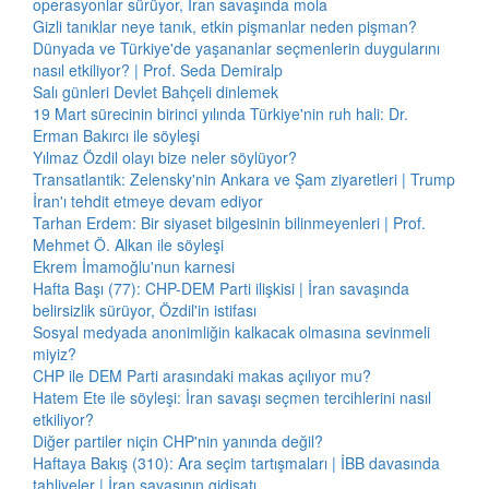
operasyonlar sürüyor, İran savaşında mola
Gizli tanıklar neye tanık, etkin pişmanlar neden pişman?
Dünyada ve Türkiye'de yaşananlar seçmenlerin duygularını
nasıl etkiliyor? | Prof. Seda Demiralp
Salı günleri Devlet Bahçeli dinlemek
19 Mart sürecinin birinci yılında Türkiye'nin ruh hali: Dr.
Erman Bakırcı ile söyleşi
Yılmaz Özdil olayı bize neler söylüyor?
Transatlantik: Zelensky'nin Ankara ve Şam ziyaretleri | Trump
İran'ı tehdit etmeye devam ediyor
Tarhan Erdem: Bir siyaset bilgesinin bilinmeyenleri | Prof.
Mehmet Ö. Alkan ile söyleşi
Ekrem İmamoğlu'nun karnesi
Hafta Başı (77): CHP-DEM Parti ilişkisi | İran savaşında
belirsizlik sürüyor, Özdil'in istifası
Sosyal medyada anonimliğin kalkacak olmasına sevinmeli
miyiz?
CHP ile DEM Parti arasındaki makas açılıyor mu?
Hatem Ete ile söyleşi: İran savaşı seçmen tercihlerini nasıl
etkiliyor?
Diğer partiler niçin CHP'nin yanında değil?
Haftaya Bakış (310): Ara seçim tartışmaları | İBB davasında
tahliyeler | İran savaşının gidişatı