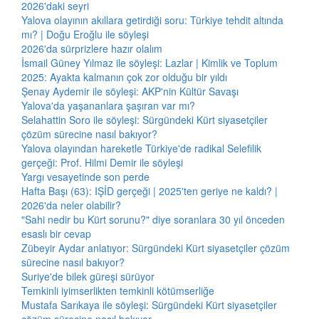
2026'daki seyri
Yalova olayının akıllara getirdiği soru: Türkiye tehdit altında
mı? | Doğu Eroğlu ile söyleşi
2026'da sürprizlere hazır olalım
İsmail Güney Yılmaz ile söyleşi: Lazlar | Kimlik ve Toplum
2025: Ayakta kalmanın çok zor olduğu bir yıldı
Şenay Aydemir ile söyleşi: AKP'nin Kültür Savaşı
Yalova'da yaşananlara şaşıran var mı?
Selahattin Soro ile söyleşi: Sürgündeki Kürt siyasetçiler
çözüm sürecine nasıl bakıyor?
Yalova olayından hareketle Türkiye'de radikal Selefilik
gerçeği: Prof. Hilmi Demir ile söyleşi
Yargı vesayetinde son perde
Hafta Başı (63): IŞİD gerçeği | 2025'ten geriye ne kaldı? |
2026'da neler olabilir?
"Sahi nedir bu Kürt sorunu?" diye soranlara 30 yıl önceden
esaslı bir cevap
Zübeyir Aydar anlatıyor: Sürgündeki Kürt siyasetçiler çözüm
sürecine nasıl bakıyor?
Suriye'de bilek güreşi sürüyor
Temkinli iyimserlikten temkinli kötümserliğe
Mustafa Sarıkaya ile söyleşi: Sürgündeki Kürt siyasetçiler