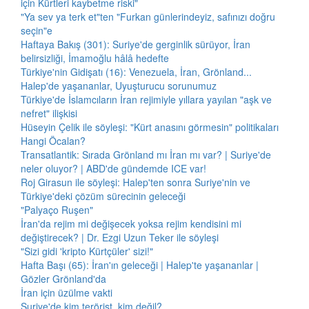
için Kürtleri kaybetme riski"
"Ya sev ya terk et"ten "Furkan günlerindeyiz, safınızı doğru
seçin"e
Haftaya Bakış (301): Suriye'de gerginlik sürüyor, İran
belirsizliği, İmamoğlu hâlâ hedefte
Türkiye'nin Gidişatı (16): Venezuela, İran, Grönland...
Halep'de yaşananlar, Uyuşturucu sorunumuz
Türkiye'de İslamcıların İran rejimiyle yıllara yayılan "aşk ve
nefret" ilişkisi
Hüseyin Çelik ile söyleşi: "Kürt anasını görmesin" politikaları
Hangi Öcalan?
Transatlantik: Sırada Grönland mı İran mı var? | Suriye'de
neler oluyor? | ABD'de gündemde ICE var!
Roj Girasun ile söyleşi: Halep'ten sonra Suriye'nin ve
Türkiye'deki çözüm sürecinin geleceği
"Palyaço Ruşen"
İran'da rejim mi değişecek yoksa rejim kendisini mi
değiştirecek? | Dr. Ezgi Uzun Teker ile söyleşi
"Sizi gidi 'kripto Kürtçüler' sizi!"
Hafta Başı (65): İran'ın geleceği | Halep'te yaşananlar |
Gözler Grönland'da
İran için üzülme vakti
Suriye'de kim terörist, kim değil?