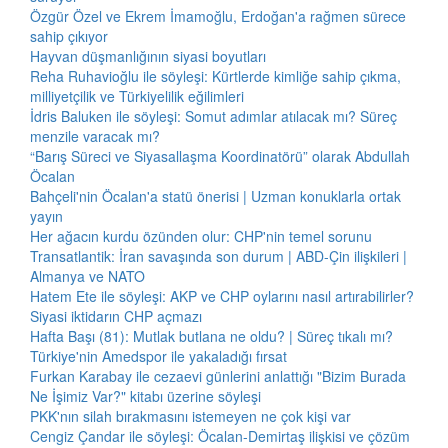
Özgür Özel ve Ekrem İmamoğlu, Erdoğan'a rağmen sürece
sahip çıkıyor
Hayvan düşmanlığının siyasi boyutları
Reha Ruhavioğlu ile söyleşi: Kürtlerde kimliğe sahip çıkma,
milliyetçilik ve Türkiyelilik eğilimleri
İdris Baluken ile söyleşi: Somut adımlar atılacak mı? Süreç
menzile varacak mı?
“Barış Süreci ve Siyasallaşma Koordinatörü” olarak Abdullah
Öcalan
Bahçeli'nin Öcalan'a statü önerisi | Uzman konuklarla ortak
yayın
Her ağacın kurdu özünden olur: CHP'nin temel sorunu
Transatlantik: İran savaşında son durum | ABD-Çin ilişkileri |
Almanya ve NATO
Hatem Ete ile söyleşi: AKP ve CHP oylarını nasıl artırabilirler?
Siyasi iktidarın CHP açmazı
Hafta Başı (81): Mutlak butlana ne oldu? | Süreç tıkalı mı?
Türkiye'nin Amedspor ile yakaladığı fırsat
Furkan Karabay ile cezaevi günlerini anlattığı "Bizim Burada
Ne İşimiz Var?" kitabı üzerine söyleşi
PKK'nın silah bırakmasını istemeyen ne çok kişi var
Cengiz Çandar ile söyleşi: Öcalan-Demirtaş ilişkisi ve çözüm