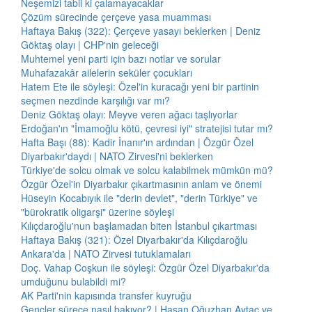
Neşemizi tabii ki çalamayacaklar
Çözüm sürecinde çerçeve yasa muamması
Haftaya Bakış (322): Çerçeve yasayı beklerken | Deniz
Göktaş olayı | CHP'nin geleceği
Muhtemel yeni parti için bazı notlar ve sorular
Muhafazakâr ailelerin seküler çocukları
Hatem Ete ile söyleşi: Özel'in kuracağı yeni bir partinin
seçmen nezdinde karşılığı var mı?
Deniz Göktaş olayı: Meyve veren ağacı taşlıyorlar
Erdoğan'ın "İmamoğlu kötü, çevresi iyi" stratejisi tutar mı?
Hafta Başı (88): Kadir İnanır'ın ardından | Özgür Özel
Diyarbakır'daydı | NATO Zirvesi'ni beklerken
Türkiye'de solcu olmak ve solcu kalabilmek mümkün mü?
Özgür Özel'in Diyarbakır çıkartmasının anlam ve önemi
Hüseyin Kocabıyık ile "derin devlet", "derin Türkiye" ve
"bürokratik oligarşi" üzerine söyleşi
Kılıçdaroğlu'nun başlamadan biten İstanbul çıkartması
Haftaya Bakış (321): Özel Diyarbakır'da Kılıçdaroğlu
Ankara'da | NATO Zirvesi tutuklamaları
Doç. Vahap Coşkun ile söyleşi: Özgür Özel Diyarbakır'da
umduğunu bulabildi mi?
AK Parti'nin kapısında transfer kuyruğu
Gençler sürece nasıl bakıyor? | Hasan Oğuzhan Aytaç ve