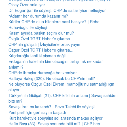
Olcay Özer anlatıyor
Dr. Edgar Şar ile söyleşi: CHP'de saflar iyice netleşiyor
"Adam" her durumda kazanır mı?
Kürtler CHP'de olup bitenlere nasıl bakıyor? | Reha
Ruhavioğlu ile söyleşi
Kasım ayında baskın seçim olur mu?
Özgür Özel TGRT Haber'e çıkarsa...
CHP'nin gidişatı | İzleyicilerle ortak yayın
Özgür Özel TGRT Haber'e çıkarsa...
Kılıçdaroğlu tabii ki pişman değil
Erdoğan'ın halefinin kim olacağını tartışmak ne kadar
anlamlı?
CHP'de ihraçlar duracağa benzemiyor
Haftaya Bakış (320): Ne olacak bu CHP'nin hali?
Ne oluyorsa Özgür Özel Ekrem İmamoğlu'nu satmadığı için
oluyor
Türkiye'nin Gidişatı (21): CHP krizinin anlamı | Savaş sahiden
bitti mi?
Savaşı İran mı kazandı? | Reza Talebi ile söyleşi
Yeni parti için geri sayım başladı
Kürt hareketiyle sosyalist sol arasında makas açılıyor
Hafta Başı (86): Savaş sonunda bitti mi? | CHP hep