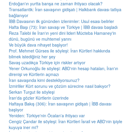
Erdoğan'ın yurtta barışa ne zaman ihtiyacı olacak?
Transatlantik: İran savaşının gidişatı | Halkbank davası tatlıya
bağlanıyor
İBB Davasının ilk gününden izlenimler: Usul esası belirler
Hafta Başı (73): İran savaşı ve Türkiye | İBB davası başladı
Reza Talebi ile İran'ın yeni dini lideri Mücteba Hamaney'in
dünü, bugünü ve muhtemel yarını
Ve büyük dava nihayet başlıyor!
Prof. Mehmet Gürses ile söyleşi: İran Kürtleri hakkında
bilmek istediğiniz her şey
Savaş uzadıkça Türkiye için riskler artıyor
Yener Orkunoğlu ile söyleşi: ABD'nin hesap hataları, İran'ın
direnişi ve Kürtlerin açmazı
İran savaşında kimi destekliyorsunuz?
İzmirliler Kürt sorunu ve çözüm sürecine nasıl bakıyor?
Serkan Turgut ile söyleşi
İran'da gözler Kürtlerin üzerinde
Haftaya Bakış (306): İran savaşının gidişatı | İBB davası
başlıyor
Yeniden: Türkiye'nin Öcalan'a ihtiyacı var
Cengiz Çandar ile söyleşi: İran Kürtleri İsrail ve ABD'nin ipiyle
kuyuya iner mi?