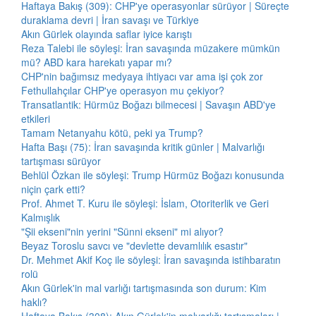
Haftaya Bakış (309): CHP'ye operasyonlar sürüyor | Süreçte
duraklama devri | İran savaşı ve Türkiye
Akın Gürlek olayında saflar iyice karıştı
Reza Talebi ile söyleşi: İran savaşında müzakere mümkün
mü? ABD kara harekatı yapar mı?
CHP'nin bağımsız medyaya ihtiyacı var ama işi çok zor
Fethullahçılar CHP'ye operasyon mu çekiyor?
Transatlantik: Hürmüz Boğazı bilmecesi | Savaşın ABD'ye
etkileri
Tamam Netanyahu kötü, peki ya Trump?
Hafta Başı (75): İran savaşında kritik günler | Malvarlığı
tartışması sürüyor
Behlül Özkan ile söyleşi: Trump Hürmüz Boğazı konusunda
niçin çark etti?
Prof. Ahmet T. Kuru ile söyleşi: İslam, Otoriterlik ve Geri
Kalmışlık
"Şii ekseni"nin yerini "Sünni ekseni" mi alıyor?
Beyaz Toroslu savcı ve "devlette devamlılık esastır"
Dr. Mehmet Akif Koç ile söyleşi: İran savaşında istihbaratın
rolü
Akın Gürlek'in mal varlığı tartışmasında son durum: Kim
haklı?