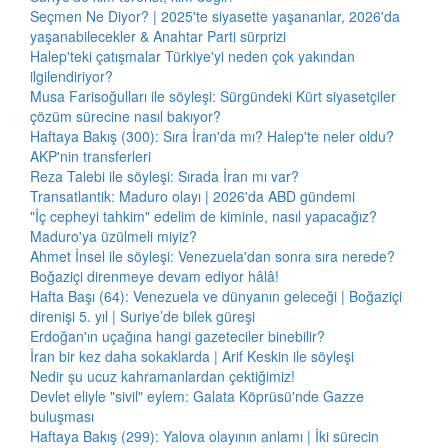
Seçmen Ne Diyor? | 2025'te siyasette yaşananlar, 2026'da
yaşanabilecekler & Anahtar Parti sürprizi
Halep'teki çatışmalar Türkiye'yi neden çok yakından
ilgilendiriyor?
Musa Farisoğulları ile söyleşi: Sürgündeki Kürt siyasetçiler
çözüm sürecine nasıl bakıyor?
Haftaya Bakış (300): Sıra İran'da mı? Halep'te neler oldu?
AKP'nin transferleri
Reza Talebi ile söyleşi: Sırada İran mı var?
Transatlantik: Maduro olayı | 2026'da ABD gündemi
"İç cepheyi tahkim" edelim de kiminle, nasıl yapacağız?
Maduro'ya üzülmeli miyiz?
Ahmet İnsel ile söyleşi: Venezuela'dan sonra sıra nerede?
Boğaziçi direnmeye devam ediyor hâlâ!
Hafta Başı (64): Venezuela ve dünyanın geleceği | Boğaziçi
direnişi 5. yıl | Suriye’de bilek güreşi
Erdoğan'ın uçağına hangi gazeteciler binebilir?
İran bir kez daha sokaklarda | Arif Keskin ile söyleşi
Nedir şu ucuz kahramanlardan çektiğimiz!
Devlet eliyle "sivil" eylem: Galata Köprüsü'nde Gazze
buluşması
Haftaya Bakış (299): Yalova olayının anlamı | İki sürecin