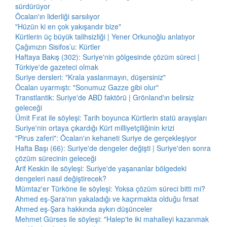
sürdürüyor
Öcalan'ın liderliği sarsılıyor
"Hüzün ki en çok yakışandır bize"
Kürtlerin üç büyük talihsizliği | Yener Orkunoğlu anlatıyor
Çağımızın Sisifos’u: Kürtler
Haftaya Bakış (302): Suriye'nin gölgesinde çözüm süreci |
Türkiye'de gazeteci olmak
Suriye dersleri: "Krala yaslanmayın, düşersiniz"
Öcalan uyarmıştı: "Sonumuz Gazze gibi olur"
Transtlantik: Suriye'de ABD faktörü | Grönland'ın belirsiz
geleceği
Ümit Fırat ile söyleşi: Tarih boyunca Kürtlerin statü arayışları
Suriye'nin ortaya çıkardığı Kürt milliyetçiliğinin krizi
"Pirus zaferi": Öcalan'ın kehaneti Suriye de gerçekleşiyor
Hafta Başı (66): Suriye'de dengeler değişti | Suriye'den sonra
çözüm sürecinin geleceği
Arif Keskin ile söyleşi: Suriye'de yaşananlar bölgedeki
dengeleri nasıl değiştirecek?
Mümtaz'er Türköne ile söyleşi: Yoksa çözüm süreci bitti mi?
Ahmed eş-Şara'nın yakaladığı ve kaçırmakta olduğu fırsat
Ahmed eş-Şara hakkında aykırı düşünceler
Mehmet Gürses ile söyleşi: "Halep'te iki mahalleyi kazanmak