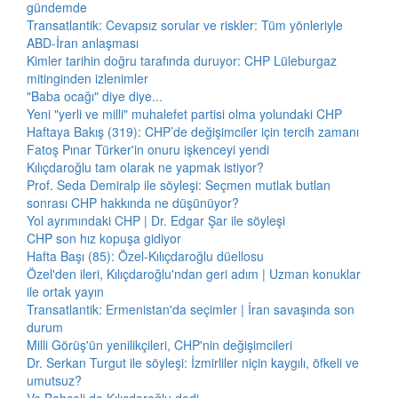
gündemde
Transatlantik: Cevapsız sorular ve riskler: Tüm yönleriyle
ABD-İran anlaşması
Kimler tarihin doğru tarafında duruyor: CHP Lüleburgaz
mitinginden izlenimler
"Baba ocağı" diye diye...
Yeni "yerli ve milli" muhalefet partisi olma yolundaki CHP
Haftaya Bakış (319): CHP’de değişimciler için tercih zamanı
Fatoş Pınar Türker'in onuru işkenceyi yendi
Kılıçdaroğlu tam olarak ne yapmak istiyor?
Prof. Seda Demiralp ile söyleşi: Seçmen mutlak butlan
sonrası CHP hakkında ne düşünüyor?
Yol ayrımındaki CHP | Dr. Edgar Şar ile söyleşi
CHP son hız kopuşa gidiyor
Hafta Başı (85): Özel-Kılıçdaroğlu düellosu
Özel'den ileri, Kılıçdaroğlu'ndan geri adım | Uzman konuklar
ile ortak yayın
Transatlantik: Ermenistan'da seçimler | İran savaşında son
durum
Milli Görüş'ün yenilikçileri, CHP'nin değişimcileri
Dr. Serkan Turgut ile söyleşi: İzmirliler niçin kaygılı, öfkeli ve
umutsuz?