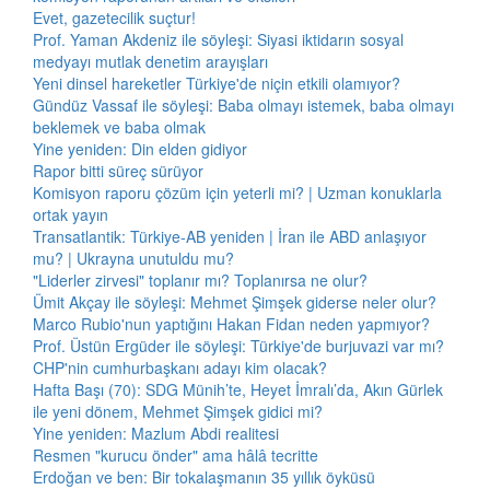
Evet, gazetecilik suçtur!
Prof. Yaman Akdeniz ile söyleşi: Siyasi iktidarın sosyal
medyayı mutlak denetim arayışları
Yeni dinsel hareketler Türkiye'de niçin etkili olamıyor?
Gündüz Vassaf ile söyleşi: Baba olmayı istemek, baba olmayı
beklemek ve baba olmak
Yine yeniden: Din elden gidiyor
Rapor bitti süreç sürüyor
Komisyon raporu çözüm için yeterli mi? | Uzman konuklarla
ortak yayın
Transatlantik: Türkiye-AB yeniden | İran ile ABD anlaşıyor
mu? | Ukrayna unutuldu mu?
"Liderler zirvesi" toplanır mı? Toplanırsa ne olur?
Ümit Akçay ile söyleşi: Mehmet Şimşek giderse neler olur?
Marco Rubio'nun yaptığını Hakan Fidan neden yapmıyor?
Prof. Üstün Ergüder ile söyleşi: Türkiye'de burjuvazi var mı?
CHP'nin cumhurbaşkanı adayı kim olacak?
Hafta Başı (70): SDG Münih’te, Heyet İmralı’da, Akın Gürlek
ile yeni dönem, Mehmet Şimşek gidici mi?
Yine yeniden: Mazlum Abdi realitesi
Resmen "kurucu önder" ama hâlâ tecritte
Erdoğan ve ben: Bir tokalaşmanın 35 yıllık öyküsü