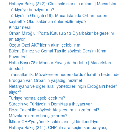
Haftaya Bakış (312): Okul saldırılarının anlamı | Macaristan
Türkiye'ye benziyor mu?
Türkiye'nin Gidişatı (19): Macaristan'da Orban neden
kaybetti? Okul saldırıları önlenebilir miydi?
Kindar nesil
Orhan Miroğlu "Posta Kutusu 213 Diyarbakır" belgeselini
anlatıyor
Özgür Özel AKP'lilerin aklını çelebilir mi
Bülent Bilmez ve Cemal Taş ile söyleşi: Dersim Kırımı
Envanteri
Hafta Başı (78): Mansur Yavaş da hedefte | Macaristan
dersleri
Transatlantik: Müzakereler neden durdu? İsrail’in hedefinde
Erdoğan var, Orban’ın yaşadığı hezimet
Netanyahu ve diğer İsrail yöneticileri niçin Erdoğan'ı hedef
alıyor?
Türkiye normalleşebilecek mi?
Sürecin ve Türkiye'nin Demirtaş'a ihtiyacı var
Reza Talebi ile söyleşi: Ateşkes İran'ın zaferi mi?
Müzakerelerden barış çıkar mı?
İktidar CHP'ye yönelik saldırılarını şiddetlendiriyor
Haftaya Bakış (311): CHP'nin ara seçim kampanyası,