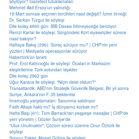
söylüyor? Gazeteci tutuklamaları
Mehmet Akif Ersoy'un yalnızlığı
19 Mart sonrası seçmen tercihleri nasıl değişti? İzmir örneği:
Dr. Serkan Turgut ile söyleşi
Dile kolay 4600 gün: İBB Davası bitmeyeceğe benziyor
Remzi Kartal ile söyleşi: Sürgündeki Kürt siyasetçiler sürece
nasıl bakıyor?
Haftaya Bakış (296): Süreç sürüyor mu? | CHP'nin yeni
yüzleri | Medyada operasyonlar sürüyor
Habertürk'ün laneti
Prof. Erol Katırcıoğlu ile söyleşi: Öcalan'ın Marksizm
eleştirilerine Türk solundan tepkiler
Dile kolay 2962 gün
Uğur Karaca ile söyleşi: "Niçin deist oldum?"
Transatlantik: ABD'nin Stratejik Güvenlik Belgesi, Bir yıl sonra
Suriye, Ankara'nın F-35 beklentisi
İmamoğlu yargılamaları: Savunma saldırıyor
Fatih Altaylı haklı mı? İş dünyamız korkak mı?
Hafta Başı (61): Tom Barrack'tan peşpeşe mesajlar | CHP'de
yeni yönetim | Gözler Suriye'de
"Ulus Unutmaktır": Çözüm süreci üzerine Onur Öztürk ile
söyleşi
Sporcu Eskisi: Ahmet Gülüm ile söyleşi