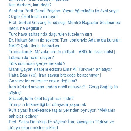
Kim darbeci, kim değil?
Anahtar Parti Genel Başkanı Yavuz Ağıralioğlu ile özel yayın
Özgür Özel teslim olmuyor
Prof. Serhat Güvenç ile söyleşi: Montrö Boğazlar Sözleşmesi
nedir, ne değildir?
Türk hava sahasında düşürülen füzelerin sırrı
Dr. Hakan Şahin ile söyleşi: Tüm yönleriyle Adana'da kurulan
NATO Çok Ulsulu Kolordusu
Transatlantik: Müzakerelerin gidişatı | ABD'de İsrail lobisi |
Lübnan'da neler oluyor?
Türk solundan geriye ne kaldı?
Mahir Çayan Kitabı'nı editörü Emir Ali Türkmen anlatıyor
Hafta Başı (76): İran savaşı biteceğe benzemiyor |
Gazeteciler yeterince cesur değil mi?
İran kürtleri savaşa neden dahil olmuyor? | Ceng Sağnıç ile
söyleşi
Siyasetçilerin özel hayatı var mıdır?
Trump'ın hükmettiği bir dünyada yaşamak
Kürt siyasi hareketinde taşlar yerinden oynuyor: "Mekanın
sahipleri geliyor"
Prof. Selva Demiralp ile söyleşi: İran savaşının Türkiye ve
dünya ekonomisine etkileri