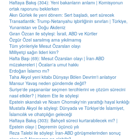
Haftaya Bakış (304): Yeni bakanların anlamı | Komisyonun
ortak raporunu beklerken
Akın Gürlek ile yeni dönem: Sert başladı, sert sürecek
Transatlantik: Trump-Netanyahu işbirliğinin sınırları | Türkiye,
Yunanistan ve Doğu Akdeniz
Gıran Özcan ile söyleşi: İsrail, ABD ve Kürtler
Özgür Özel sarsılmış ama yıkılmamış
Tüm yönleriyle Mesut Özarslan olayı
Milliyetçi sağın lideri kim?
Hafta Başı (69): Mesut Özarslan olayı | İran-ABD
müzakereleri | Öcalan'a umut hakkı
Erdoğan İslamcı mı?
Taha Akyol yeni kitabı Dünyayı Bölen Devrim'i anlatıyor
Mansur Yavaş neden gündemde değil?
Suriye'de yaşananlar seçmen tercihlerini ve çözüm sürecini
nasıl etkiler? | Hatem Ete ile söyleşi
Epstein skandalı ve Noam Chomsky'nin yarattığı hayal kırıklığı
Mustafa Akyol ile söyleşi: Dünyada ve Türkiye'de İslamiyet,
İslamcılık ve cihatçılığın geleceği
Haftaya Bakış (303): Bahçeli süreci kurtarabilecek mi? |
Epstein olayı | Depremin üçüncü yılı
Reza Talebi ile söyleşi: İran-ABD görüşmelerinden sonuç