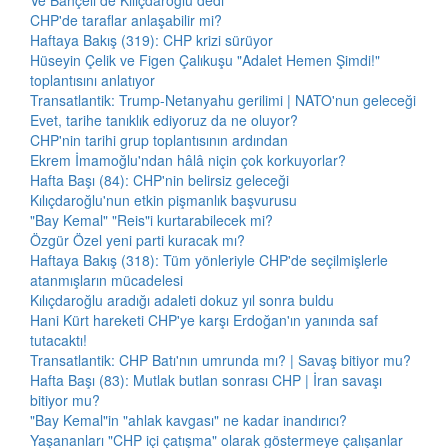
Ve Bahçeli de Kılıçdaroğlu dedi
CHP'de taraflar anlaşabilir mi?
Haftaya Bakış (319): CHP krizi sürüyor
Hüseyin Çelik ve Figen Çalıkuşu "Adalet Hemen Şimdi!"
toplantısını anlatıyor
Transatlantik: Trump-Netanyahu gerilimi | NATO'nun geleceği
Evet, tarihe tanıklık ediyoruz da ne oluyor?
CHP'nin tarihi grup toplantısının ardından
Ekrem İmamoğlu'ndan hâlâ niçin çok korkuyorlar?
Hafta Başı (84): CHP'nin belirsiz geleceği
Kılıçdaroğlu'nun etkin pişmanlık başvurusu
"Bay Kemal" "Reis"i kurtarabilecek mi?
Özgür Özel yeni parti kuracak mı?
Haftaya Bakış (318): Tüm yönleriyle CHP'de seçilmişlerle
atanmışların mücadelesi
Kılıçdaroğlu aradığı adaleti dokuz yıl sonra buldu
Hani Kürt hareketi CHP'ye karşı Erdoğan'ın yanında saf
tutacaktı!
Transatlantik: CHP Batı'nın umrunda mı? | Savaş bitiyor mu?
Hafta Başı (83): Mutlak butlan sonrası CHP | İran savaşı
bitiyor mu?
"Bay Kemal"in "ahlak kavgası" ne kadar inandırıcı?
Yaşananları "CHP içi çatışma" olarak göstermeye çalışanlar