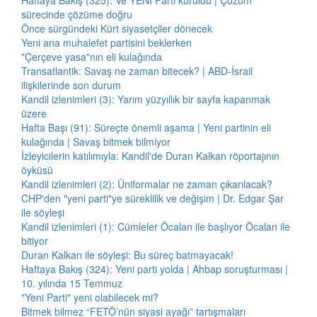
Haftaya Bakış (325): Ve YENİ Parti kuruldu | Çözüm
sürecinde çözüme doğru
Önce sürgündeki Kürt siyasetçiler dönecek
Yeni ana muhalefet partisini beklerken
"Çerçeve yasa"nın eli kulağında
Transatlantik: Savaş ne zaman bitecek? | ABD-İsrail
ilişkilerinde son durum
Kandil izlenimleri (3): Yarım yüzyıllık bir sayfa kapanmak
üzere
Hafta Başı (91): Süreçte önemli aşama | Yeni partinin eli
kulağında | Savaş bitmek bilmiyor
İzleyicilerin katılımıyla: Kandil'de Duran Kalkan röportajının
öyküsü
Kandil izlenimleri (2): Üniformalar ne zaman çıkarılacak?
CHP'den "yeni parti"ye süreklilik ve değişim | Dr. Edgar Şar
ile söyleşi
Kandil izlenimleri (1): Cümleler Öcalan ile başlıyor Öcalan ile
bitiyor
Duran Kalkan ile söyleşi: Bu süreç batmayacak!
Haftaya Bakış (324): Yeni parti yolda | Ahbap soruşturması |
10. yılında 15 Temmuz
"Yeni Parti" yeni olabilecek mi?
Bitmek bilmez “FETÖ’nün siyasi ayağı” tartışmaları