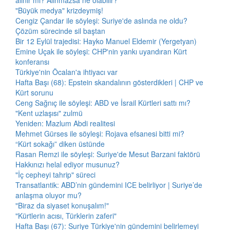
alınır mı? Alınmazsa ne olabilir?
"Büyük medya" krizdeymiş!
Cengiz Çandar ile söyleşi: Suriye'de aslında ne oldu?
Çözüm sürecinde sil baştan
Bir 12 Eylül trajedisi: Hayko Manuel Eldemir (Yergetyan)
Emine Uçak ile söyleşi: CHP'nin yankı uyandıran Kürt
konferansı
Türkiye'nin Öcalan'a ihtiyacı var
Hafta Başı (68): Epstein skandalının gösterdikleri | CHP ve
Kürt sorunu
Ceng Sağnıç ile söyleşi: ABD ve İsrail Kürtleri sattı mı?
"Kent uzlaşısı" zulmü
Yeniden: Mazlum Abdi realitesi
Mehmet Gürses ile söyleşi: Rojava efsanesi bitti mi?
“Kürt sokağı” diken üstünde
Rasan Remzi ile söyleşi: Suriye'de Mesut Barzani faktörü
Hakkınızı helal ediyor musunuz?
"İç cepheyi tahrip" süreci
Transatlantik: ABD’nin gündemini ICE belirliyor | Suriye’de
anlaşma oluyor mu?
"Biraz da siyaset konuşalım!"
"Kürtlerin acısı, Türklerin zaferi"
Hafta Başı (67): Suriye Türkiye'nin gündemini belirlemeyi