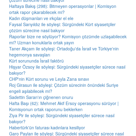
çözüm sürecine nasıl bakıyor
Haftaya Bakış (298): Bitmeyen operasyonlar | Komisyon
ortak rapor çıkarabilecek mi?
Kadın düşmanları ve ırkçılar el ele
Faysal Sarıyıldız ile söyleşi: Sürgündeki Kürt siyasetçiler
çözüm sürecine nasıl bakıyor
Raporlar bize ne söylüyor? Komisyon çözümde uzlaşabilecek
mi? Uzman konuklarla ortak yayın
Taner Akçam ile söyleşi: Ortadoğu'da İsrail ve Türkiye'nin
hegemonya savaşları
Kürt sorununda İsrail faktörü
Hişyar Özsoy ile söyleşi: Sürgündeki siyasetçiler sürece nasıl
bakıyor?
CHP'nin Kürt sorunu ve Leyla Zana sınavı
Roj Girasun ile söyleşi: Çözüm sürecinin önündeki Suriye
engeli aşılabilecek mi?
Sadettin Saran'ın çiğnenen onuru
Hafta Başı (62): Mehmet Akif Ersoy operasyonu sürüyor |
Komisyonun ortak raporunu beklerken
Ziya Pir ile söyleşi: Sürgündeki siyasetçiler sürece nasıl
bakıyor?
Habertürk'ün faturası kadınlara kesiliyor
Garo Paylan ile söyleşi: Sürgündeki siyasetçiler sürece nasıl