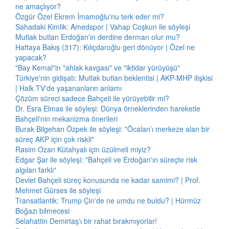
ne amaçlıyor?
Özgür Özel Ekrem İmamoğlu'nu terk eder mi?
Sahadaki Kimlik: Amedspor | Vahap Coşkun ile söyleşi
Mutlak butlan Erdoğan'ın derdine derman olur mu?
Haftaya Bakış (317): Kılıçdaroğlu geri dönüyor | Özel ne
yapacak?
"Bay Kemal"in "ahlak kavgası" ve "iktidar yürüyüşü"
Türkiye'nin gidişatı: Mutlak butlan beklentisi | AKP-MHP ilişkisi
| Halk TV'de yaşananların anlamı
Çözüm süreci sadece Bahçeli ile yürüyebilir mi?
Dr. Esra Elmas ile söyleşi: Dünya örneklerinden hareketle
Bahçeli'nin mekanizma önerileri
Burak Bilgehan Özpek ile söyleşi: "Öcalan’ı merkeze alan bir
süreç AKP için çok riskli"
Rasim Ozan Kütahyalı için üzülmeli miyiz?
Edgar Şar ile söyleşi: "Bahçeli ve Erdoğan'ın süreçte risk
algıları farklı"
Devlet Bahçeli süreç konusunda ne kadar samimi? | Prof.
Mehmet Gürses ile söyleşi
Transatlantik: Trump Çin'de ne umdu ne buldu? | Hürmüz
Boğazı bilmecesi
Selahattin Demirtaş'ı bir rahat bırakmıyorlar!