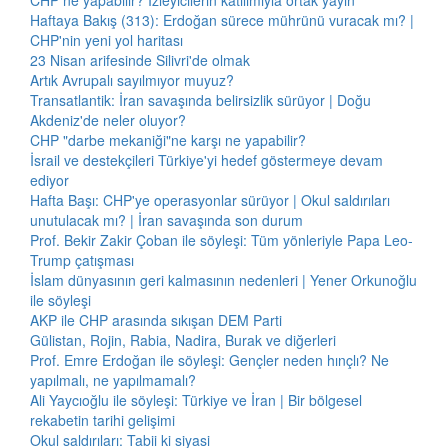
CHP ne yapabilir? İzleyicilerin katılımıyla ortak yayın
Haftaya Bakış (313): Erdoğan sürece mührünü vuracak mı? |
CHP'nin yeni yol haritası
23 Nisan arifesinde Silivri'de olmak
Artık Avrupalı sayılmıyor muyuz?
Transatlantik: İran savaşında belirsizlik sürüyor | Doğu
Akdeniz'de neler oluyor?
CHP "darbe mekaniği"ne karşı ne yapabilir?
İsrail ve destekçileri Türkiye'yi hedef göstermeye devam
ediyor
Hafta Başı: CHP'ye operasyonlar sürüyor | Okul saldırıları
unutulacak mı? | İran savaşında son durum
Prof. Bekir Zakir Çoban ile söyleşi: Tüm yönleriyle Papa Leo-
Trump çatışması
İslam dünyasının geri kalmasının nedenleri | Yener Orkunoğlu
ile söyleşi
AKP ile CHP arasında sıkışan DEM Parti
Gülistan, Rojin, Rabia, Nadira, Burak ve diğerleri
Prof. Emre Erdoğan ile söyleşi: Gençler neden hınçlı? Ne
yapılmalı, ne yapılmamalı?
Ali Yaycıoğlu ile söyleşi: Türkiye ve İran | Bir bölgesel
rekabetin tarihi gelişimi
Okul saldırıları: Tabii ki siyasi