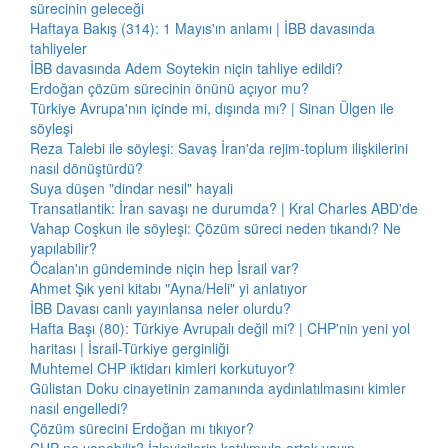
sürecinin geleceği
Haftaya Bakış (314): 1 Mayıs'ın anlamı | İBB davasında
tahliyeler
İBB davasında Adem Soytekin niçin tahliye edildi?
Erdoğan çözüm sürecinin önünü açıyor mu?
Türkiye Avrupa'nın içinde mi, dışında mı? | Sinan Ülgen ile
söyleşi
Reza Talebi ile söyleşi: Savaş İran'da rejim-toplum ilişkilerini
nasıl dönüştürdü?
Suya düşen "dindar nesil" hayali
Transatlantik: İran savaşı ne durumda? | Kral Charles ABD'de
Vahap Coşkun ile söyleşi: Çözüm süreci neden tıkandı? Ne
yapılabilir?
Öcalan'ın gündeminde niçin hep İsrail var?
Ahmet Şık yeni kitabı "Ayna/Heli" yi anlatıyor
İBB Davası canlı yayınlansa neler olurdu?
Hafta Başı (80): Türkiye Avrupalı değil mi? | CHP'nin yeni yol
haritası | İsrail-Türkiye gerginliği
Muhtemel CHP iktidarı kimleri korkutuyor?
Gülistan Doku cinayetinin zamanında aydınlatılmasını kimler
nasıl engelledi?
Çözüm sürecini Erdoğan mı tıkıyor?