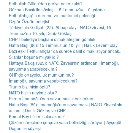
Fethullah Gülen'den geriye neler kaldı?
Gökhan Bacık ile söyleşi: 15 Temmuz'un 10. yılında
Fethullahçılığın durumu ve muhtemel geleceği
Özgür Özel'in enerjisi
Türkiye'nin Gidişatı (22): Ahbap olayı, NATO zirvesi, 15
Temmuz'un 10. yılı, Deniz Göktaş
CHP'li belediye başkanı olmak ateşten gömlek
Hafta Başı (90): 15 Temmuz'un 10. yılı | Haluk Levent olayı
Bazı eski Fethullahçılar da sürece dahil olmak istiyor ancak...
Silahlar boşuna mı yakıldı?
Haftaya Bakış (323): NATO Zirvesi'nin ardından | İmamoğlu
savunma yapabilecek mi?
CHP'de ortayolculuk mümkün mü?
İmamoğlu savunma yapabilecek mi?
Trump bizi niçin öptü?
NATO bizim neyimiz olur?
Ekrem İmamoğlu'nun savunmasını beklerken
Hafta Başı (89): İmamoğlu'nun savunması | NATO Zirvesi'nin
anlamı | Deniz Göktaş ve CHP
Kemal Bey bizleri salacak mı?
Çözüm sürecinde çerçeve yasa belirsizliği sürüyor | Ayşegül
Doğan ile söyleşi