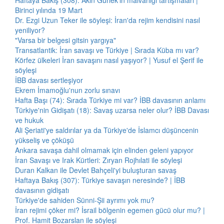
Haftaya Bakış (308): Akın Gürlek'in malvarlığı tartışmaları |
Birinci yılında 19 Mart
Dr. Ezgi Uzun Teker ile söyleşi: İran'da rejim kendisini nasıl
yeniliyor?
"Varsa bir belgesi gitsin yargıya"
Transatlantik: İran savaşı ve Türkiye | Sırada Küba mı var?
Körfez ülkeleri İran savaşını nasıl yaşıyor? | Yusuf el Şerif ile
söyleşi
İBB davası sertleşiyor
Ekrem İmamoğlu'nun zorlu sınavı
Hafta Başı (74): Sırada Türkiye mi var? İBB davasının anlamı
Türkiye'nin Gidişatı (18): Savaş uzarsa neler olur? İBB Davası
ve hukuk
Ali Şeriati'ye saldırılar ya da Türkiye'de İslamcı düşüncenin
yükseliş ve çöküşü
Ankara savaşa dahil olmamak için elinden geleni yapıyor
İran Savaşı ve Irak Kürtleri: Zıryan Rojhılati ile söyleşi
Duran Kalkan ile Devlet Bahçeli'yi buluşturan savaş
Haftaya Bakış (307): Türkiye savaşın neresinde? | İBB
davasının gidişatı
Türkiye'de sahiden Sünni-Şii ayrımı yok mu?
İran rejimi çöker mi? İsrail bölgenin egemen gücü olur mu? |
Prof. Hamit Bozarslan ile söyleşi