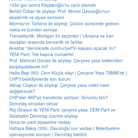
1034 gün sonra Kılıçdaroğlu’nu canlı izlemek
Behlül Özkan ile söyleşi: Prof. Ahmet Davutoğlu'nun
akademik ve siyasi serüveni
Mümtaz'er Türköne ile söyleşi: Çözüm sürecinde gelinen
nokta ve bundan sonrası
Transatlantik: Michigan ön seçimleri | Ukrayna ve İran
savaşları arasında benzerlik ve farklar
Anahtar "demokratik cumhuriyet"in kapısını açacak mı?
YENİ Parti: Tek başına muhalefet
Prof. Mehmet Gürses ile söyleşi: Çerçeve yasa beklentileri
karşılayabilecek mi?
Hafta Başı (93): Cem Küçük olayı | Çerçeve Yasa TBMM'de |
CHP'li belediyelerde son durum
Vahap Coşkun ile söyleşi: Çerçeve yasa neleri nasıl
değiştirecek?
CHP'den AKP'ye transferler sürüyor: Sorumlu kim?
Demirtaş olmadan olmaz
Roj Girasun ile YENİ Parti, çerçeve yasa, DEM Parti ve
Selahattin Demirtaş üzerine söyleşi
Hoca'nın parti siyasetine vedası
Haftaya Bakış (326): Davutoğlu'nun vedası | Belediyelere
operasyonlar sürüyor | Demirtaş faktörü