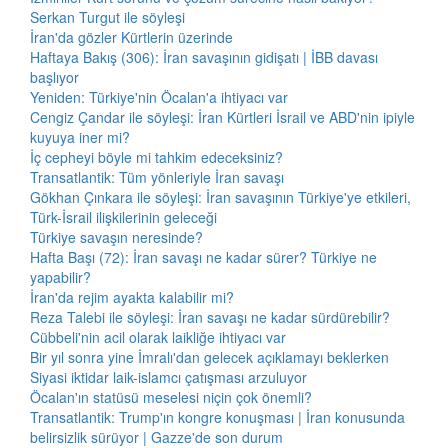
Serkan Turgut ile söyleşi
İran'da gözler Kürtlerin üzerinde
Haftaya Bakış (306): İran savaşının gidişatı | İBB davası
başlıyor
Yeniden: Türkiye'nin Öcalan'a ihtiyacı var
Cengiz Çandar ile söyleşi: İran Kürtleri İsrail ve ABD'nin ipiyle
kuyuya iner mi?
İç cepheyi böyle mi tahkim edeceksiniz?
Transatlantik: Tüm yönleriyle İran savaşı
Gökhan Çınkara ile söyleşi: İran savaşının Türkiye'ye etkileri,
Türk-İsrail ilişkilerinin geleceği
Türkiye savaşın neresinde?
Hafta Başı (72): İran savaşı ne kadar sürer? Türkiye ne
yapabilir?
İran'da rejim ayakta kalabilir mi?
Reza Talebi ile söyleşi: İran savaşı ne kadar sürdürebilir?
Cübbeli'nin acil olarak laikliğe ihtiyacı var
Bir yıl sonra yine İmralı'dan gelecek açıklamayı beklerken
Siyasi iktidar laik-islamcı çatışması arzuluyor
Öcalan'ın statüsü meselesi niçin çok önemli?
Transatlantik: Trump'ın kongre konuşması | İran konusunda
belirsizlik sürüyor | Gazze'de son durum