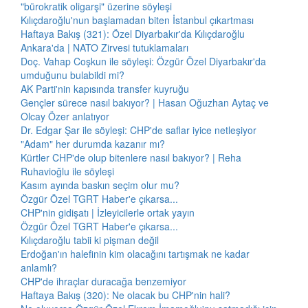
"bürokratik oligarşi" üzerine söyleşi
Kılıçdaroğlu'nun başlamadan biten İstanbul çıkartması
Haftaya Bakış (321): Özel Diyarbakır'da Kılıçdaroğlu
Ankara'da | NATO Zirvesi tutuklamaları
Doç. Vahap Coşkun ile söyleşi: Özgür Özel Diyarbakır'da
umduğunu bulabildi mi?
AK Parti'nin kapısında transfer kuyruğu
Gençler sürece nasıl bakıyor? | Hasan Oğuzhan Aytaç ve
Olcay Özer anlatıyor
Dr. Edgar Şar ile söyleşi: CHP'de saflar iyice netleşiyor
"Adam" her durumda kazanır mı?
Kürtler CHP'de olup bitenlere nasıl bakıyor? | Reha
Ruhavioğlu ile söyleşi
Kasım ayında baskın seçim olur mu?
Özgür Özel TGRT Haber'e çıkarsa...
CHP'nin gidişatı | İzleyicilerle ortak yayın
Özgür Özel TGRT Haber'e çıkarsa...
Kılıçdaroğlu tabii ki pişman değil
Erdoğan'ın halefinin kim olacağını tartışmak ne kadar
anlamlı?
CHP'de ihraçlar duracağa benzemiyor
Haftaya Bakış (320): Ne olacak bu CHP'nin hali?