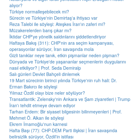
alıyor?
Türkiye normalleşebilecek mi?
Sürecin ve Türkiye'nin Demirtaş'a ihtiyacı var
Reza Talebi ile söyleşi: Ateşkes İran'ın zaferi mi?
Müzakerelerden barış çıkar mı?
İktidar CHP'ye yönelik saldırılarını şiddetlendiriyor
Haftaya Bakış (311): CHP'nin ara seçim kampanyası,
operasyonlar sürüyor, İran savaşında mola
Gizli tanıklar neye tanık, etkin pişmanlar neden pişman?
Dünyada ve Türkiye'de yaşananlar seçmenlerin duygularını
nasıl etkiliyor? | Prof. Seda Demiralp
Salı günleri Devlet Bahçeli dinlemek
19 Mart sürecinin birinci yılında Türkiye'nin ruh hali: Dr.
Erman Bakırcı ile söyleşi
Yılmaz Özdil olayı bize neler söylüyor?
Transatlantik: Zelensky'nin Ankara ve Şam ziyaretleri | Trump
İran'ı tehdit etmeye devam ediyor
Tarhan Erdem: Bir siyaset bilgesinin bilinmeyenleri | Prof.
Mehmet Ö. Alkan ile söyleşi
Ekrem İmamoğlu'nun karnesi
Hafta Başı (77): CHP-DEM Parti ilişkisi | İran savaşında
belirsizlik sürüyor, Özdil'in istifası