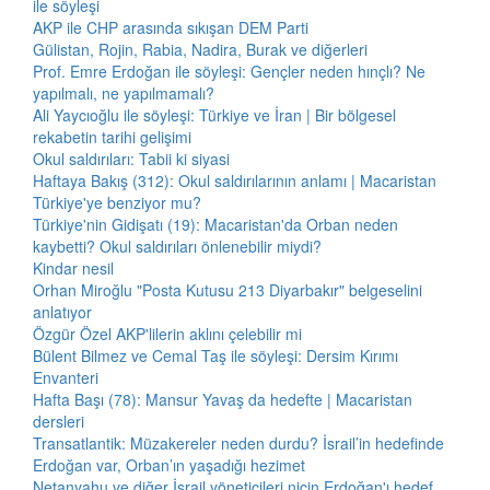
ile söyleşi
AKP ile CHP arasında sıkışan DEM Parti
Gülistan, Rojin, Rabia, Nadira, Burak ve diğerleri
Prof. Emre Erdoğan ile söyleşi: Gençler neden hınçlı? Ne
yapılmalı, ne yapılmamalı?
Ali Yaycıoğlu ile söyleşi: Türkiye ve İran | Bir bölgesel
rekabetin tarihi gelişimi
Okul saldırıları: Tabii ki siyasi
Haftaya Bakış (312): Okul saldırılarının anlamı | Macaristan
Türkiye'ye benziyor mu?
Türkiye'nin Gidişatı (19): Macaristan'da Orban neden
kaybetti? Okul saldırıları önlenebilir miydi?
Kindar nesil
Orhan Miroğlu "Posta Kutusu 213 Diyarbakır" belgeselini
anlatıyor
Özgür Özel AKP'lilerin aklını çelebilir mi
Bülent Bilmez ve Cemal Taş ile söyleşi: Dersim Kırımı
Envanteri
Hafta Başı (78): Mansur Yavaş da hedefte | Macaristan
dersleri
Transatlantik: Müzakereler neden durdu? İsrail’in hedefinde
Erdoğan var, Orban’ın yaşadığı hezimet
Netanyahu ve diğer İsrail yöneticileri niçin Erdoğan'ı hedef