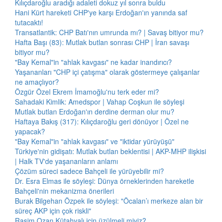
Kılıçdaroğlu aradığı adaleti dokuz yıl sonra buldu
Hani Kürt hareketi CHP'ye karşı Erdoğan'ın yanında saf
tutacaktı!
Transatlantik: CHP Batı'nın umrunda mı? | Savaş bitiyor mu?
Hafta Başı (83): Mutlak butlan sonrası CHP | İran savaşı
bitiyor mu?
"Bay Kemal"in "ahlak kavgası" ne kadar inandırıcı?
Yaşananları "CHP içi çatışma" olarak göstermeye çalışanlar
ne amaçlıyor?
Özgür Özel Ekrem İmamoğlu'nu terk eder mi?
Sahadaki Kimlik: Amedspor | Vahap Coşkun ile söyleşi
Mutlak butlan Erdoğan'ın derdine derman olur mu?
Haftaya Bakış (317): Kılıçdaroğlu geri dönüyor | Özel ne
yapacak?
"Bay Kemal"in "ahlak kavgası" ve "iktidar yürüyüşü"
Türkiye'nin gidişatı: Mutlak butlan beklentisi | AKP-MHP ilişkisi
| Halk TV'de yaşananların anlamı
Çözüm süreci sadece Bahçeli ile yürüyebilir mi?
Dr. Esra Elmas ile söyleşi: Dünya örneklerinden hareketle
Bahçeli'nin mekanizma önerileri
Burak Bilgehan Özpek ile söyleşi: "Öcalan’ı merkeze alan bir
süreç AKP için çok riskli"
Rasim Ozan Kütahyalı için üzülmeli miyiz?