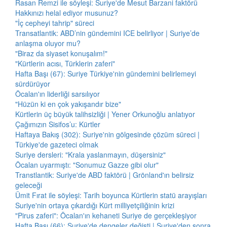
Rasan Remzi ile söyleşi: Suriye'de Mesut Barzani faktörü
Hakkınızı helal ediyor musunuz?
"İç cepheyi tahrip" süreci
Transatlantik: ABD’nin gündemini ICE belirliyor | Suriye’de
anlaşma oluyor mu?
"Biraz da siyaset konuşalım!"
"Kürtlerin acısı, Türklerin zaferi"
Hafta Başı (67): Suriye Türkiye'nin gündemini belirlemeyi
sürdürüyor
Öcalan'ın liderliği sarsılıyor
"Hüzün ki en çok yakışandır bize"
Kürtlerin üç büyük talihsizliği | Yener Orkunoğlu anlatıyor
Çağımızın Sisifos’u: Kürtler
Haftaya Bakış (302): Suriye'nin gölgesinde çözüm süreci |
Türkiye'de gazeteci olmak
Suriye dersleri: "Krala yaslanmayın, düşersiniz"
Öcalan uyarmıştı: "Sonumuz Gazze gibi olur"
Transtlantik: Suriye'de ABD faktörü | Grönland'ın belirsiz
geleceği
Ümit Fırat ile söyleşi: Tarih boyunca Kürtlerin statü arayışları
Suriye'nin ortaya çıkardığı Kürt milliyetçiliğinin krizi
"Pirus zaferi": Öcalan'ın kehaneti Suriye de gerçekleşiyor
Hafta Başı (66): Suriye'de dengeler değişti | Suriye'den sonra