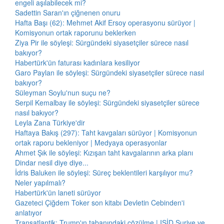
engeli aşılabilecek mi?
Sadettin Saran'ın çiğnenen onuru
Hafta Başı (62): Mehmet Akif Ersoy operasyonu sürüyor |
Komisyonun ortak raporunu beklerken
Ziya Pir ile söyleşi: Sürgündeki siyasetçiler sürece nasıl
bakıyor?
Habertürk'ün faturası kadınlara kesiliyor
Garo Paylan ile söyleşi: Sürgündeki siyasetçiler sürece nasıl
bakıyor?
Süleyman Soylu'nun suçu ne?
Serpil Kemalbay ile söyleşi: Sürgündeki siyasetçiler sürece
nasıl bakıyor?
Leyla Zana Türkiye'dir
Haftaya Bakış (297): Taht kavgaları sürüyor | Komisyonun
ortak raporu bekleniyor | Medyaya operasyonlar
Ahmet Şık ile söyleşi: Kızışan taht kavgalarının arka planı
Dindar nesil diye diye...
İdris Baluken ile söyleşi: Süreç beklentileri karşılıyor mu?
Neler yapılmalı?
Habertürk'ün laneti sürüyor
Gazeteci Çiğdem Toker son kitabı Devletin Cebinden'i
anlatıyor
Transatlantik: Trump'ın tabanındaki çözülme | IŞİD Suriye ve