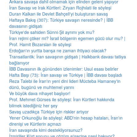
Ankara savaşa dahil olmamak için elinden geleni yapıyor
İran Savaşı ve Irak Kürtleri: Zıryan Rojhılati ile söyleşi
Duran Kalkan ile Devlet Bahçeli'yi buluşturan savaş
Haftaya Bakış (307): Türkiye savaşın neresinde? | İBB
davasının gidişatı
Türkiye'de sahiden Sünni-Şii ayrımı yok mu?
İran rejimi çöker mi? İsrail bölgenin egemen gücü olur mu? |
Prof. Hamit Bozarslan ile söyleşi
Erdoğan'ın yurtta barışa ne zaman ihtiyacı olacak?
Transatlantik: İran savaşının gidişatı | Halkbank davası tatlıya
bağlanıyor
İBB Davasının ilk gününden izlenimler: Usul esası belirler
Hafta Başı (73): İran savaşı ve Türkiye | İBB davası başladı
Reza Talebi ile İran'ın yeni dini lideri Mücteba Hamaney'in
dünü, bugünü ve muhtemel yarını
Ve büyük dava nihayet başlıyor!
Prof. Mehmet Gürses ile söyleşi: İran Kürtleri hakkında
bilmek istediğiniz her şey
Savaş uzadıkça Türkiye için riskler artıyor
Yener Orkunoğlu ile söyleşi: ABD'nin hesap hataları, İran'ın
direnişi ve Kürtlerin açmazı
İran savaşında kimi destekliyorsunuz?
İzmirliler Kürt sorunu ve çözüm sürecine nasıl bakıyor?