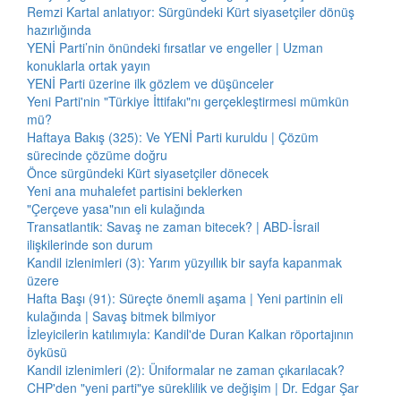
Remzi Kartal anlatıyor: Sürgündeki Kürt siyasetçiler dönüş
hazırlığında
YENİ Parti’nin önündeki fırsatlar ve engeller | Uzman
konuklarla ortak yayın
YENİ Parti üzerine ilk gözlem ve düşünceler
Yeni Parti'nin "Türkiye İttifakı"nı gerçekleştirmesi mümkün
mü?
Haftaya Bakış (325): Ve YENİ Parti kuruldu | Çözüm
sürecinde çözüme doğru
Önce sürgündeki Kürt siyasetçiler dönecek
Yeni ana muhalefet partisini beklerken
"Çerçeve yasa"nın eli kulağında
Transatlantik: Savaş ne zaman bitecek? | ABD-İsrail
ilişkilerinde son durum
Kandil izlenimleri (3): Yarım yüzyıllık bir sayfa kapanmak
üzere
Hafta Başı (91): Süreçte önemli aşama | Yeni partinin eli
kulağında | Savaş bitmek bilmiyor
İzleyicilerin katılımıyla: Kandil'de Duran Kalkan röportajının
öyküsü
Kandil izlenimleri (2): Üniformalar ne zaman çıkarılacak?
CHP'den "yeni parti"ye süreklilik ve değişim | Dr. Edgar Şar