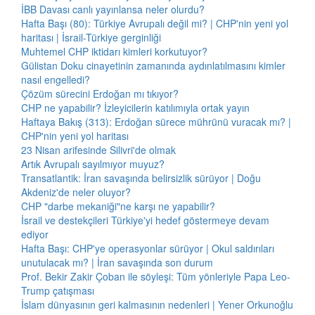
İBB Davası canlı yayınlansa neler olurdu?
Hafta Başı (80): Türkiye Avrupalı değil mi? | CHP'nin yeni yol
haritası | İsrail-Türkiye gerginliği
Muhtemel CHP iktidarı kimleri korkutuyor?
Gülistan Doku cinayetinin zamanında aydınlatılmasını kimler
nasıl engelledi?
Çözüm sürecini Erdoğan mı tıkıyor?
CHP ne yapabilir? İzleyicilerin katılımıyla ortak yayın
Haftaya Bakış (313): Erdoğan sürece mührünü vuracak mı? |
CHP'nin yeni yol haritası
23 Nisan arifesinde Silivri'de olmak
Artık Avrupalı sayılmıyor muyuz?
Transatlantik: İran savaşında belirsizlik sürüyor | Doğu
Akdeniz'de neler oluyor?
CHP "darbe mekaniği"ne karşı ne yapabilir?
İsrail ve destekçileri Türkiye'yi hedef göstermeye devam
ediyor
Hafta Başı: CHP'ye operasyonlar sürüyor | Okul saldırıları
unutulacak mı? | İran savaşında son durum
Prof. Bekir Zakir Çoban ile söyleşi: Tüm yönleriyle Papa Leo-
Trump çatışması
İslam dünyasının geri kalmasının nedenleri | Yener Orkunoğlu