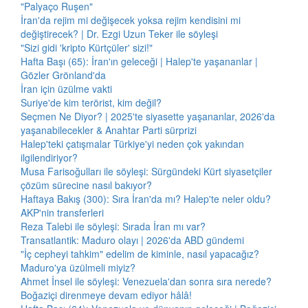
"Palyaço Ruşen"
İran'da rejim mi değişecek yoksa rejim kendisini mi
değiştirecek? | Dr. Ezgi Uzun Teker ile söyleşi
"Sizi gidi 'kripto Kürtçüler' sizi!"
Hafta Başı (65): İran'ın geleceği | Halep'te yaşananlar |
Gözler Grönland'da
İran için üzülme vakti
Suriye'de kim terörist, kim değil?
Seçmen Ne Diyor? | 2025'te siyasette yaşananlar, 2026'da
yaşanabilecekler & Anahtar Parti sürprizi
Halep'teki çatışmalar Türkiye'yi neden çok yakından
ilgilendiriyor?
Musa Farisoğulları ile söyleşi: Sürgündeki Kürt siyasetçiler
çözüm sürecine nasıl bakıyor?
Haftaya Bakış (300): Sıra İran'da mı? Halep'te neler oldu?
AKP'nin transferleri
Reza Talebi ile söyleşi: Sırada İran mı var?
Transatlantik: Maduro olayı | 2026'da ABD gündemi
"İç cepheyi tahkim" edelim de kiminle, nasıl yapacağız?
Maduro'ya üzülmeli miyiz?
Ahmet İnsel ile söyleşi: Venezuela'dan sonra sıra nerede?
Boğaziçi direnmeye devam ediyor hâlâ!