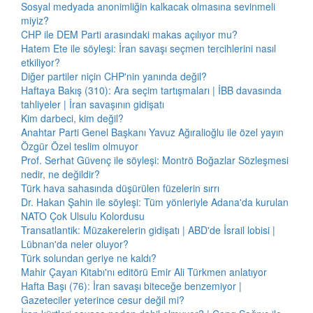
Sosyal medyada anonimliğin kalkacak olmasına sevinmeli
miyiz?
CHP ile DEM Parti arasındaki makas açılıyor mu?
Hatem Ete ile söyleşi: İran savaşı seçmen tercihlerini nasıl
etkiliyor?
Diğer partiler niçin CHP'nin yanında değil?
Haftaya Bakış (310): Ara seçim tartışmaları | İBB davasında
tahliyeler | İran savaşının gidişatı
Kim darbeci, kim değil?
Anahtar Parti Genel Başkanı Yavuz Ağıralioğlu ile özel yayın
Özgür Özel teslim olmuyor
Prof. Serhat Güvenç ile söyleşi: Montrö Boğazlar Sözleşmesi
nedir, ne değildir?
Türk hava sahasında düşürülen füzelerin sırrı
Dr. Hakan Şahin ile söyleşi: Tüm yönleriyle Adana'da kurulan
NATO Çok Ulsulu Kolordusu
Transatlantik: Müzakerelerin gidişatı | ABD'de İsrail lobisi |
Lübnan'da neler oluyor?
Türk solundan geriye ne kaldı?
Mahir Çayan Kitabı'nı editörü Emir Ali Türkmen anlatıyor
Hafta Başı (76): İran savaşı biteceğe benzemiyor |
Gazeteciler yeterince cesur değil mi?