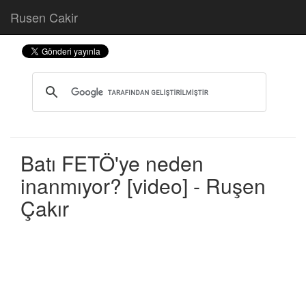
Rusen Cakir
Batı FETÖ'ye neden
inanmıyor? [video] - Ruşen
Çakır