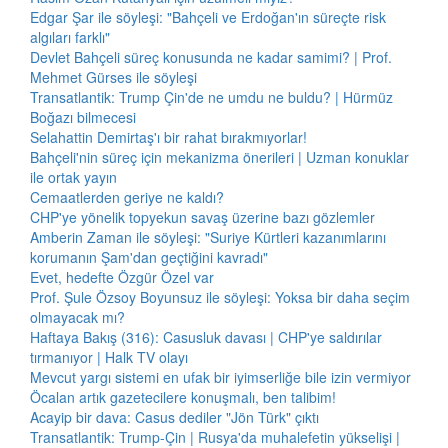
Edgar Şar ile söyleşi: "Bahçeli ve Erdoğan'ın süreçte risk
algıları farklı"
Devlet Bahçeli süreç konusunda ne kadar samimi? | Prof.
Mehmet Gürses ile söyleşi
Transatlantik: Trump Çin'de ne umdu ne buldu? | Hürmüz
Boğazı bilmecesi
Selahattin Demirtaş'ı bir rahat bırakmıyorlar!
Bahçeli'nin süreç için mekanizma önerileri | Uzman konuklar
ile ortak yayın
Cemaatlerden geriye ne kaldı?
CHP'ye yönelik topyekun savaş üzerine bazı gözlemler
Amberin Zaman ile söyleşi: "Suriye Kürtleri kazanımlarını
korumanın Şam'dan geçtiğini kavradı"
Evet, hedefte Özgür Özel var
Prof. Şule Özsoy Boyunsuz ile söyleşi: Yoksa bir daha seçim
olmayacak mı?
Haftaya Bakış (316): Casusluk davası | CHP'ye saldırılar
tırmanıyor | Halk TV olayı
Mevcut yargı sistemi en ufak bir iyimserliğe bile izin vermiyor
Öcalan artık gazetecilere konuşmalı, ben talibim!
Acayip bir dava: Casus dediler "Jön Türk" çıktı
Transatlantik: Trump-Çin | Rusya'da muhalefetin yükselişi |