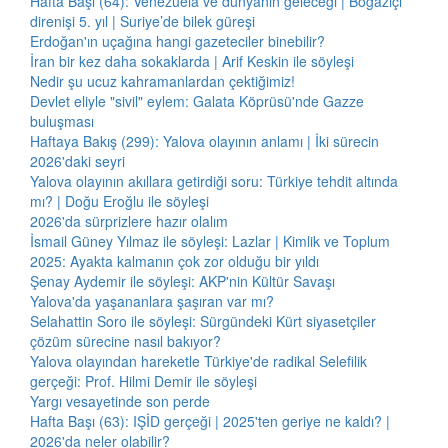
Hafta Başı (64): Venezuela ve dünyanın geleceği | Boğaziçi
direnişi 5. yıl | Suriye’de bilek güreşi
Erdoğan'ın uçağına hangi gazeteciler binebilir?
İran bir kez daha sokaklarda | Arif Keskin ile söyleşi
Nedir şu ucuz kahramanlardan çektiğimiz!
Devlet eliyle "sivil" eylem: Galata Köprüsü'nde Gazze
buluşması
Haftaya Bakış (299): Yalova olayının anlamı | İki sürecin
2026'daki seyri
Yalova olayının akıllara getirdiği soru: Türkiye tehdit altında
mı? | Doğu Eroğlu ile söyleşi
2026'da sürprizlere hazır olalım
İsmail Güney Yılmaz ile söyleşi: Lazlar | Kimlik ve Toplum
2025: Ayakta kalmanın çok zor olduğu bir yıldı
Şenay Aydemir ile söyleşi: AKP'nin Kültür Savaşı
Yalova'da yaşananlara şaşıran var mı?
Selahattin Soro ile söyleşi: Sürgündeki Kürt siyasetçiler
çözüm sürecine nasıl bakıyor?
Yalova olayından hareketle Türkiye'de radikal Selefilik
gerçeği: Prof. Hilmi Demir ile söyleşi
Yargı vesayetinde son perde
Hafta Başı (63): IŞİD gerçeği | 2025'ten geriye ne kaldı? |
2026'da neler olabilir?