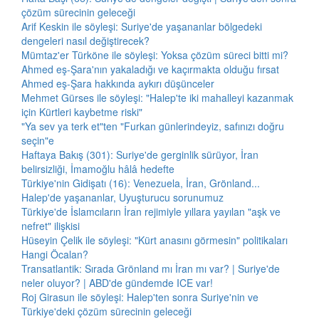
çözüm sürecinin geleceği
Arif Keskin ile söyleşi: Suriye'de yaşananlar bölgedeki
dengeleri nasıl değiştirecek?
Mümtaz'er Türköne ile söyleşi: Yoksa çözüm süreci bitti mi?
Ahmed eş-Şara'nın yakaladığı ve kaçırmakta olduğu fırsat
Ahmed eş-Şara hakkında aykırı düşünceler
Mehmet Gürses ile söyleşi: "Halep'te iki mahalleyi kazanmak
için Kürtleri kaybetme riski"
"Ya sev ya terk et"ten "Furkan günlerindeyiz, safınızı doğru
seçin"e
Haftaya Bakış (301): Suriye'de gerginlik sürüyor, İran
belirsizliği, İmamoğlu hâlâ hedefte
Türkiye'nin Gidişatı (16): Venezuela, İran, Grönland...
Halep'de yaşananlar, Uyuşturucu sorunumuz
Türkiye'de İslamcıların İran rejimiyle yıllara yayılan "aşk ve
nefret" ilişkisi
Hüseyin Çelik ile söyleşi: "Kürt anasını görmesin" politikaları
Hangi Öcalan?
Transatlantik: Sırada Grönland mı İran mı var? | Suriye'de
neler oluyor? | ABD'de gündemde ICE var!
Roj Girasun ile söyleşi: Halep'ten sonra Suriye'nin ve
Türkiye'deki çözüm sürecinin geleceği