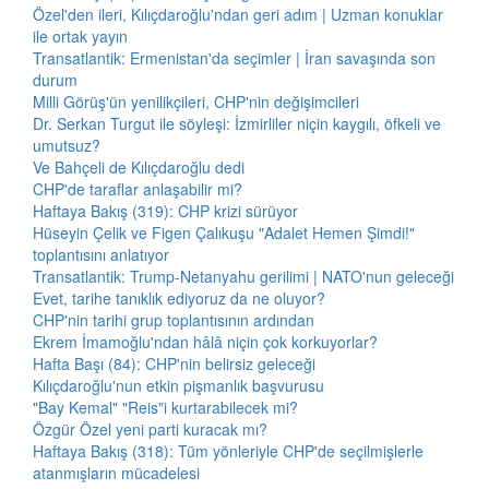
Özel'den ileri, Kılıçdaroğlu'ndan geri adım | Uzman konuklar
ile ortak yayın
Transatlantik: Ermenistan'da seçimler | İran savaşında son
durum
Milli Görüş'ün yenilikçileri, CHP'nin değişimcileri
Dr. Serkan Turgut ile söyleşi: İzmirliler niçin kaygılı, öfkeli ve
umutsuz?
Ve Bahçeli de Kılıçdaroğlu dedi
CHP'de taraflar anlaşabilir mi?
Haftaya Bakış (319): CHP krizi sürüyor
Hüseyin Çelik ve Figen Çalıkuşu "Adalet Hemen Şimdi!"
toplantısını anlatıyor
Transatlantik: Trump-Netanyahu gerilimi | NATO'nun geleceği
Evet, tarihe tanıklık ediyoruz da ne oluyor?
CHP'nin tarihi grup toplantısının ardından
Ekrem İmamoğlu'ndan hâlâ niçin çok korkuyorlar?
Hafta Başı (84): CHP'nin belirsiz geleceği
Kılıçdaroğlu'nun etkin pişmanlık başvurusu
"Bay Kemal" "Reis"i kurtarabilecek mi?
Özgür Özel yeni parti kuracak mı?
Haftaya Bakış (318): Tüm yönleriyle CHP'de seçilmişlerle
atanmışların mücadelesi