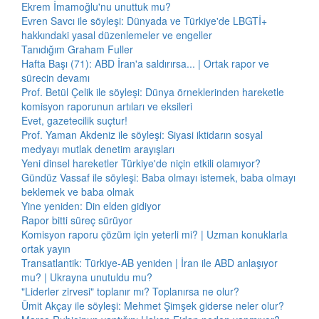
Ekrem İmamoğlu'nu unuttuk mu?
Evren Savcı ile söyleşi: Dünyada ve Türkiye'de LBGTİ+
hakkındaki yasal düzenlemeler ve engeller
Tanıdığım Graham Fuller
Hafta Başı (71): ABD İran'a saldırırsa... | Ortak rapor ve
sürecin devamı
Prof. Betül Çelik ile söyleşi: Dünya örneklerinden hareketle
komisyon raporunun artıları ve eksileri
Evet, gazetecilik suçtur!
Prof. Yaman Akdeniz ile söyleşi: Siyasi iktidarın sosyal
medyayı mutlak denetim arayışları
Yeni dinsel hareketler Türkiye'de niçin etkili olamıyor?
Gündüz Vassaf ile söyleşi: Baba olmayı istemek, baba olmayı
beklemek ve baba olmak
Yine yeniden: Din elden gidiyor
Rapor bitti süreç sürüyor
Komisyon raporu çözüm için yeterli mi? | Uzman konuklarla
ortak yayın
Transatlantik: Türkiye-AB yeniden | İran ile ABD anlaşıyor
mu? | Ukrayna unutuldu mu?
"Liderler zirvesi" toplanır mı? Toplanırsa ne olur?
Ümit Akçay ile söyleşi: Mehmet Şimşek giderse neler olur?