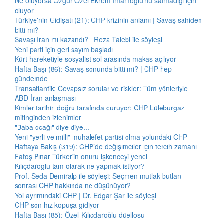
Ne oluyorsa Özgür Özel Ekrem İmamoğlu'nu satmadığı için
oluyor
Türkiye'nin Gidişatı (21): CHP krizinin anlamı | Savaş sahiden
bitti mi?
Savaşı İran mı kazandı? | Reza Talebi ile söyleşi
Yeni parti için geri sayım başladı
Kürt hareketiyle sosyalist sol arasında makas açılıyor
Hafta Başı (86): Savaş sonunda bitti mi? | CHP hep
gündemde
Transatlantik: Cevapsız sorular ve riskler: Tüm yönleriyle
ABD-İran anlaşması
Kimler tarihin doğru tarafında duruyor: CHP Lüleburgaz
mitinginden izlenimler
"Baba ocağı" diye diye...
Yeni "yerli ve milli" muhalefet partisi olma yolundaki CHP
Haftaya Bakış (319): CHP’de değişimciler için tercih zamanı
Fatoş Pınar Türker'in onuru işkenceyi yendi
Kılıçdaroğlu tam olarak ne yapmak istiyor?
Prof. Seda Demiralp ile söyleşi: Seçmen mutlak butlan
sonrası CHP hakkında ne düşünüyor?
Yol ayrımındaki CHP | Dr. Edgar Şar ile söyleşi
CHP son hız kopuşa gidiyor
Hafta Başı (85): Özel-Kılıçdaroğlu düellosu