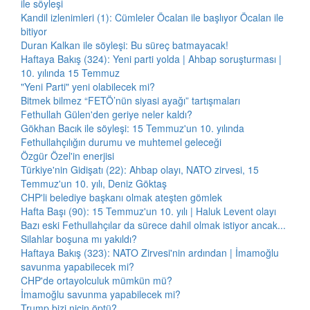
ile söyleşi
Kandil izlenimleri (1): Cümleler Öcalan ile başlıyor Öcalan ile
bitiyor
Duran Kalkan ile söyleşi: Bu süreç batmayacak!
Haftaya Bakış (324): Yeni parti yolda | Ahbap soruşturması |
10. yılında 15 Temmuz
"Yeni Parti" yeni olabilecek mi?
Bitmek bilmez “FETÖ’nün siyasi ayağı” tartışmaları
Fethullah Gülen'den geriye neler kaldı?
Gökhan Bacık ile söyleşi: 15 Temmuz'un 10. yılında
Fethullahçılığın durumu ve muhtemel geleceği
Özgür Özel'in enerjisi
Türkiye'nin Gidişatı (22): Ahbap olayı, NATO zirvesi, 15
Temmuz'un 10. yılı, Deniz Göktaş
CHP'li belediye başkanı olmak ateşten gömlek
Hafta Başı (90): 15 Temmuz'un 10. yılı | Haluk Levent olayı
Bazı eski Fethullahçılar da sürece dahil olmak istiyor ancak...
Silahlar boşuna mı yakıldı?
Haftaya Bakış (323): NATO Zirvesi'nin ardından | İmamoğlu
savunma yapabilecek mi?
CHP'de ortayolculuk mümkün mü?
İmamoğlu savunma yapabilecek mi?
Trump bizi niçin öptü?