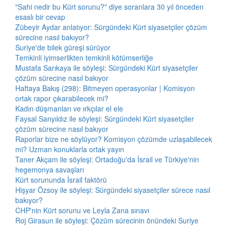
"Sahi nedir bu Kürt sorunu?" diye soranlara 30 yıl önceden
esaslı bir cevap
Zübeyir Aydar anlatıyor: Sürgündeki Kürt siyasetçiler çözüm
sürecine nasıl bakıyor?
Suriye'de bilek güreşi sürüyor
Temkinli iyimserlikten temkinli kötümserliğe
Mustafa Sarıkaya ile söyleşi: Sürgündeki Kürt siyasetçiler
çözüm sürecine nasıl bakıyor
Haftaya Bakış (298): Bitmeyen operasyonlar | Komisyon
ortak rapor çıkarabilecek mi?
Kadın düşmanları ve ırkçılar el ele
Faysal Sarıyıldız ile söyleşi: Sürgündeki Kürt siyasetçiler
çözüm sürecine nasıl bakıyor
Raporlar bize ne söylüyor? Komisyon çözümde uzlaşabilecek
mi? Uzman konuklarla ortak yayın
Taner Akçam ile söyleşi: Ortadoğu'da İsrail ve Türkiye'nin
hegemonya savaşları
Kürt sorununda İsrail faktörü
Hişyar Özsoy ile söyleşi: Sürgündeki siyasetçiler sürece nasıl
bakıyor?
CHP'nin Kürt sorunu ve Leyla Zana sınavı
Roj Girasun ile söyleşi: Çözüm sürecinin önündeki Suriye