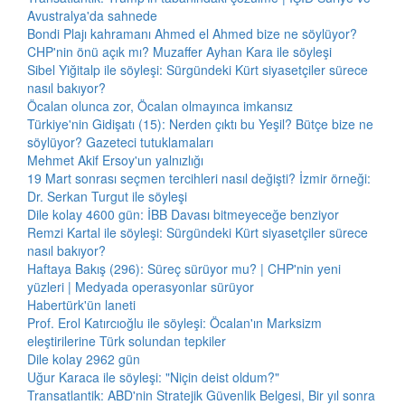
Avustralya'da sahnede
Bondi Plajı kahramanı Ahmed el Ahmed bize ne söylüyor?
CHP'nin önü açık mı? Muzaffer Ayhan Kara ile söyleşi
Sibel Yiğitalp ile söyleşi: Sürgündeki Kürt siyasetçiler sürece
nasıl bakıyor?
Öcalan olunca zor, Öcalan olmayınca imkansız
Türkiye'nin Gidişatı (15): Nerden çıktı bu Yeşil? Bütçe bize ne
söylüyor? Gazeteci tutuklamaları
Mehmet Akif Ersoy'un yalnızlığı
19 Mart sonrası seçmen tercihleri nasıl değişti? İzmir örneği:
Dr. Serkan Turgut ile söyleşi
Dile kolay 4600 gün: İBB Davası bitmeyeceğe benziyor
Remzi Kartal ile söyleşi: Sürgündeki Kürt siyasetçiler sürece
nasıl bakıyor?
Haftaya Bakış (296): Süreç sürüyor mu? | CHP'nin yeni
yüzleri | Medyada operasyonlar sürüyor
Habertürk'ün laneti
Prof. Erol Katırcıoğlu ile söyleşi: Öcalan'ın Marksizm
eleştirilerine Türk solundan tepkiler
Dile kolay 2962 gün
Uğur Karaca ile söyleşi: "Niçin deist oldum?"
Transatlantik: ABD'nin Stratejik Güvenlik Belgesi, Bir yıl sonra