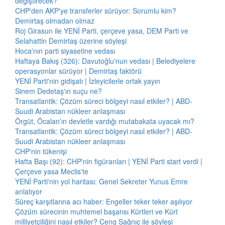
değiştirecek?
CHP'den AKP'ye transferler sürüyor: Sorumlu kim?
Demirtaş olmadan olmaz
Roj Girasun ile YENİ Parti, çerçeve yasa, DEM Parti ve
Selahattin Demirtaş üzerine söyleşi
Hoca'nın parti siyasetine vedası
Haftaya Bakış (326): Davutoğlu'nun vedası | Belediyelere
operasyonlar sürüyor | Demirtaş faktörü
YENİ Parti'nin gidişatı | İzleyicilerle ortak yayın
Sinem Dedetaş'ın suçu ne?
Transatlantik: Çözüm süreci bölgeyi nasıl etkiler? | ABD-
Suudi Arabistan nükleer anlaşması
Örgüt, Öcalan'ın devletle vardığı mutabakata uyacak mı?
Transatlantik: Çözüm süreci bölgeyi nasıl etkiler? | ABD-
Suudi Arabistan nükleer anlaşması
CHP'nin tükenişi
Hafta Başı (92): CHP'nin figüranları | YENİ Parti start verdi |
Çerçeve yasa Meclis'te
YENİ Parti'nin yol haritası: Genel Sekreter Yunus Emre
anlatıyor
Süreç karşıtlarına acı haber: Engeller teker teker aşılıyor
Çözüm sürecinin muhtemel başarısı Kürtleri ve Kürt
milliyetçiliğini nasıl etkiler? Ceng Sağnıç ile söyleşi