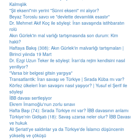
Kalmışlık
"Şii ekseni"nin yerini "Sünni ekseni" mi alıyor?
Beyaz Toroslu savcı ve "devlette devamlılık esastır"
Dr. Mehmet Akif Koç ile söyleşi: İran savaşında istihbaratın
rolü
Akın Gürlek'in mal varlığı tartışmasında son durum: Kim
haklı?
Haftaya Bakış (308): Akın Gürlek'in malvarlığı tartışmaları |
Birinci yılında 19 Mart
Dr. Ezgi Uzun Teker ile söyleşi: İran'da rejim kendisini nasıl
yeniliyor?
"Varsa bir belgesi gitsin yargıya"
Transatlantik: İran savaşı ve Türkiye | Sırada Küba mı var?
Körfez ülkeleri İran savaşını nasıl yaşıyor? | Yusuf el Şerif ile
söyleşi
İBB davası sertleşiyor
Ekrem İmamoğlu'nun zorlu sınavı
Hafta Başı (74): Sırada Türkiye mi var? İBB davasının anlamı
Türkiye'nin Gidişatı (18): Savaş uzarsa neler olur? İBB Davası
ve hukuk
Ali Şeriati'ye saldırılar ya da Türkiye'de İslamcı düşüncenin
yükseliş ve çöküşü