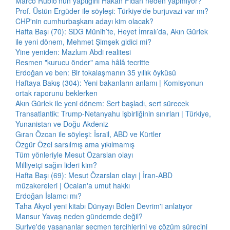
Marco Rubio'nun yaptığını Hakan Fidan neden yapmıyor?
Prof. Üstün Ergüder ile söyleşi: Türkiye'de burjuvazi var mı?
CHP'nin cumhurbaşkanı adayı kim olacak?
Hafta Başı (70): SDG Münih’te, Heyet İmralı’da, Akın Gürlek
ile yeni dönem, Mehmet Şimşek gidici mi?
Yine yeniden: Mazlum Abdi realitesi
Resmen "kurucu önder" ama hâlâ tecritte
Erdoğan ve ben: Bir tokalaşmanın 35 yıllık öyküsü
Haftaya Bakış (304): Yeni bakanların anlamı | Komisyonun
ortak raporunu beklerken
Akın Gürlek ile yeni dönem: Sert başladı, sert sürecek
Transatlantik: Trump-Netanyahu işbirliğinin sınırları | Türkiye,
Yunanistan ve Doğu Akdeniz
Gıran Özcan ile söyleşi: İsrail, ABD ve Kürtler
Özgür Özel sarsılmış ama yıkılmamış
Tüm yönleriyle Mesut Özarslan olayı
Milliyetçi sağın lideri kim?
Hafta Başı (69): Mesut Özarslan olayı | İran-ABD
müzakereleri | Öcalan'a umut hakkı
Erdoğan İslamcı mı?
Taha Akyol yeni kitabı Dünyayı Bölen Devrim'i anlatıyor
Mansur Yavaş neden gündemde değil?
Suriye'de yaşananlar seçmen tercihlerini ve çözüm sürecini