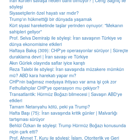
İran kürtleri savaşa neden dahil olmuyor? | Ceng Sağnıç ile
söyleşi
Siyasetçilerin özel hayatı var mıdır?
Trump'ın hükmettiği bir dünyada yaşamak
Kürt siyasi hareketinde taşlar yerinden oynuyor: "Mekanın
sahipleri geliyor"
Prof. Selva Demiralp ile söyleşi: İran savaşının Türkiye ve
dünya ekonomisine etkileri
Haftaya Bakış (309): CHP'ye operasyonlar sürüyor | Süreçte
duraklama devri | İran savaşı ve Türkiye
Akın Gürlek olayında saflar iyice karıştı
Reza Talebi ile söyleşi: İran savaşında müzakere mümkün
mü? ABD kara harekatı yapar mı?
CHP'nin bağımsız medyaya ihtiyacı var ama işi çok zor
Fethullahçılar CHP'ye operasyon mu çekiyor?
Transatlantik: Hürmüz Boğazı bilmecesi | Savaşın ABD'ye
etkileri
Tamam Netanyahu kötü, peki ya Trump?
Hafta Başı (75): İran savaşında kritik günler | Malvarlığı
tartışması sürüyor
Behlül Özkan ile söyleşi: Trump Hürmüz Boğazı konusunda
niçin çark etti?
Prof. Ahmet T. Kuru ile söyleşi: İslam, Otoriterlik ve Geri