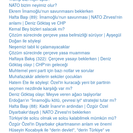
NATO bizim neyimiz olur?
Ekrem İmamoğlu'nun savunmasını beklerken
Hafta Başı (89): İmamoğlu'nun savunması | NATO Zirvesi'nin
anlamı | Deniz Göktaş ve CHP
Kemal Bey bizleri salacak mı?
Çözüm sürecinde çerçeve yasa belirsizliği sürüyor | Ayşegül
Doğan ile söyleşi
Neşemizi tabii ki çalamayacaklar
Çözüm sürecinde çerçeve yasa muamması
Haftaya Bakış (322): Çerçeve yasayı beklerken | Deniz
Göktaş olayı | CHP'nin geleceği
Muhtemel yeni parti için bazı notlar ve sorular
Muhafazakâr ailelerin seküler çocukları
Hatem Ete ile söyleşi: Özel'in kuracağı yeni bir partinin
seçmen nezdinde karşılığı var mı?
Deniz Göktaş olayı: Meyve veren ağacı taşlıyorlar
Erdoğan'ın "İmamoğlu kötü, çevresi iyi" stratejisi tutar mı?
Hafta Başı (88): Kadir İnanır'ın ardından | Özgür Özel
Diyarbakır'daydı | NATO Zirvesi'ni beklerken
Türkiye'de solcu olmak ve solcu kalabilmek mümkün mü?
Özgür Özel'in Diyarbakır çıkartmasının anlam ve önemi
Hüseyin Kocabıyık ile "derin devlet", "derin Türkiye" ve