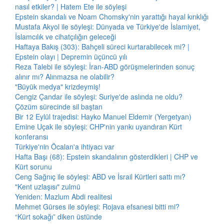
nasıl etkiler? | Hatem Ete ile söyleşi
Epstein skandalı ve Noam Chomsky'nin yarattığı hayal kırıklığı
Mustafa Akyol ile söyleşi: Dünyada ve Türkiye'de İslamiyet,
İslamcılık ve cihatçılığın geleceği
Haftaya Bakış (303): Bahçeli süreci kurtarabilecek mi? |
Epstein olayı | Depremin üçüncü yılı
Reza Talebi ile söyleşi: İran-ABD görüşmelerinden sonuç
alınır mı? Alınmazsa ne olabilir?
"Büyük medya" krizdeymiş!
Cengiz Çandar ile söyleşi: Suriye'de aslında ne oldu?
Çözüm sürecinde sil baştan
Bir 12 Eylül trajedisi: Hayko Manuel Eldemir (Yergetyan)
Emine Uçak ile söyleşi: CHP'nin yankı uyandıran Kürt
konferansı
Türkiye'nin Öcalan'a ihtiyacı var
Hafta Başı (68): Epstein skandalının gösterdikleri | CHP ve
Kürt sorunu
Ceng Sağnıç ile söyleşi: ABD ve İsrail Kürtleri sattı mı?
"Kent uzlaşısı" zulmü
Yeniden: Mazlum Abdi realitesi
Mehmet Gürses ile söyleşi: Rojava efsanesi bitti mi?
“Kürt sokağı” diken üstünde