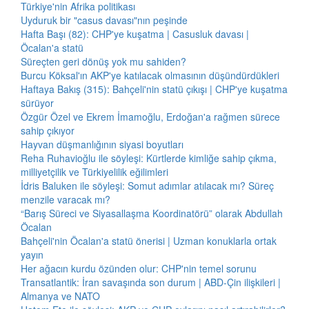
Türkiye'nin Afrika politikası
Uyduruk bir "casus davası"nın peşinde
Hafta Başı (82): CHP'ye kuşatma | Casusluk davası |
Öcalan'a statü
Süreçten geri dönüş yok mu sahiden?
Burcu Köksal'ın AKP'ye katılacak olmasının düşündürdükleri
Haftaya Bakış (315): Bahçeli'nin statü çıkışı | CHP'ye kuşatma
sürüyor
Özgür Özel ve Ekrem İmamoğlu, Erdoğan'a rağmen sürece
sahip çıkıyor
Hayvan düşmanlığının siyasi boyutları
Reha Ruhavioğlu ile söyleşi: Kürtlerde kimliğe sahip çıkma,
milliyetçilik ve Türkiyelilik eğilimleri
İdris Baluken ile söyleşi: Somut adımlar atılacak mı? Süreç
menzile varacak mı?
“Barış Süreci ve Siyasallaşma Koordinatörü” olarak Abdullah
Öcalan
Bahçeli'nin Öcalan'a statü önerisi | Uzman konuklarla ortak
yayın
Her ağacın kurdu özünden olur: CHP'nin temel sorunu
Transatlantik: İran savaşında son durum | ABD-Çin ilişkileri |
Almanya ve NATO