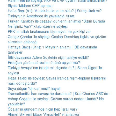
Hatem Ete ile söyleşi: AKP ve CHP oylarını nasıl artırabilirler?
Siyasi iktidarın CHP açmazı
Hafta Başı (81): Mutlak butlana ne oldu? | Süreç tıkalı mı?
Türkiye'nin Amedspor ile yakaladığı fırsat
Furkan Karabay ile cezaevi günlerini anlattığı "Bizim Burada
Ne İşimiz Var?" kitabı üzerine söyleşi
PKK'nın silah bırakmasını istemeyen ne çok kişi var
Cengiz Çandar ile söyleşi: Öcalan-Demirtaş ilişkisi ve çözüm
sürecinin geleceği
Haftaya Bakış (314): 1 Mayıs'ın anlamı | İBB davasında
tahliyeler
İBB davasında Adem Soytekin niçin tahliye edildi?
Erdoğan çözüm sürecinin önünü açıyor mu?
Türkiye Avrupa'nın içinde mi, dışında mı? | Sinan Ülgen ile
söyleşi
Reza Talebi ile söyleşi: Savaş İran'da rejim-toplum ilişkilerini
nasıl dönüştürdü?
Suya düşen "dindar nesil" hayali
Transatlantik: İran savaşı ne durumda? | Kral Charles ABD'de
Vahap Coşkun ile söyleşi: Çözüm süreci neden tıkandı? Ne
yapılabilir?
Öcalan'ın gündeminde niçin hep İsrail var?
Ahmet Şık yeni kitabı "Ayna/Heli" yi anlatıyor