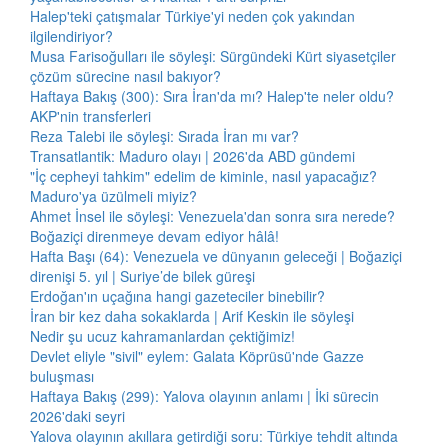
Halep'teki çatışmalar Türkiye'yi neden çok yakından
ilgilendiriyor?
Musa Farisoğulları ile söyleşi: Sürgündeki Kürt siyasetçiler
çözüm sürecine nasıl bakıyor?
Haftaya Bakış (300): Sıra İran'da mı? Halep'te neler oldu?
AKP'nin transferleri
Reza Talebi ile söyleşi: Sırada İran mı var?
Transatlantik: Maduro olayı | 2026'da ABD gündemi
"İç cepheyi tahkim" edelim de kiminle, nasıl yapacağız?
Maduro'ya üzülmeli miyiz?
Ahmet İnsel ile söyleşi: Venezuela'dan sonra sıra nerede?
Boğaziçi direnmeye devam ediyor hâlâ!
Hafta Başı (64): Venezuela ve dünyanın geleceği | Boğaziçi
direnişi 5. yıl | Suriye’de bilek güreşi
Erdoğan'ın uçağına hangi gazeteciler binebilir?
İran bir kez daha sokaklarda | Arif Keskin ile söyleşi
Nedir şu ucuz kahramanlardan çektiğimiz!
Devlet eliyle "sivil" eylem: Galata Köprüsü'nde Gazze
buluşması
Haftaya Bakış (299): Yalova olayının anlamı | İki sürecin
2026'daki seyri
Yalova olayının akıllara getirdiği soru: Türkiye tehdit altında