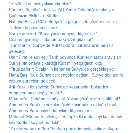
"Hüzün ki en çok yakışandır bize"
Kürtlerin üç büyük talihsizliği | Yener Orkunoğlu anlatıyor
Çağımızın Sisifos’u: Kürtler
Haftaya Bakış (302): Suriye'nin gölgesinde çözüm süreci |
Türkiye'de gazeteci olmak
Suriye dersleri: "Krala yaslanmayın, düşersiniz"
Öcalan uyarmıştı: "Sonumuz Gazze gibi olur"
Transtlantik: Suriye'de ABD faktörü | Grönland'ın belirsiz
geleceği
Ümit Fırat ile söyleşi: Tarih boyunca Kürtlerin statü arayışları
Suriye'nin ortaya çıkardığı Kürt milliyetçiliğinin krizi
"Pirus zaferi": Öcalan'ın kehaneti Suriye de gerçekleşiyor
Hafta Başı (66): Suriye'de dengeler değişti | Suriye'den sonra
çözüm sürecinin geleceği
Arif Keskin ile söyleşi: Suriye'de yaşananlar bölgedeki
dengeleri nasıl değiştirecek?
Mümtaz'er Türköne ile söyleşi: Yoksa çözüm süreci bitti mi?
Ahmed eş-Şara'nın yakaladığı ve kaçırmakta olduğu fırsat
Ahmed eş-Şara hakkında aykırı düşünceler
Mehmet Gürses ile söyleşi: "Halep'te iki mahalleyi kazanmak
için Kürtleri kaybetme riski"
"Ya sev ya terk et"ten "Furkan günlerindeyiz, safınızı doğru