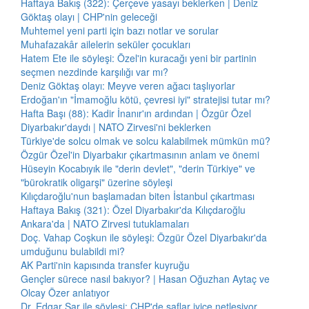
Haftaya Bakış (322): Çerçeve yasayı beklerken | Deniz
Göktaş olayı | CHP'nin geleceği
Muhtemel yeni parti için bazı notlar ve sorular
Muhafazakâr ailelerin seküler çocukları
Hatem Ete ile söyleşi: Özel'in kuracağı yeni bir partinin
seçmen nezdinde karşılığı var mı?
Deniz Göktaş olayı: Meyve veren ağacı taşlıyorlar
Erdoğan'ın "İmamoğlu kötü, çevresi iyi" stratejisi tutar mı?
Hafta Başı (88): Kadir İnanır'ın ardından | Özgür Özel
Diyarbakır'daydı | NATO Zirvesi'ni beklerken
Türkiye'de solcu olmak ve solcu kalabilmek mümkün mü?
Özgür Özel'in Diyarbakır çıkartmasının anlam ve önemi
Hüseyin Kocabıyık ile "derin devlet", "derin Türkiye" ve
"bürokratik oligarşi" üzerine söyleşi
Kılıçdaroğlu'nun başlamadan biten İstanbul çıkartması
Haftaya Bakış (321): Özel Diyarbakır'da Kılıçdaroğlu
Ankara'da | NATO Zirvesi tutuklamaları
Doç. Vahap Coşkun ile söyleşi: Özgür Özel Diyarbakır'da
umduğunu bulabildi mi?
AK Parti'nin kapısında transfer kuyruğu
Gençler sürece nasıl bakıyor? | Hasan Oğuzhan Aytaç ve
Olcay Özer anlatıyor
Dr. Edgar Şar ile söyleşi: CHP'de saflar iyice netleşiyor