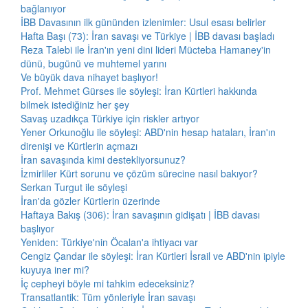
bağlanıyor
İBB Davasının ilk gününden izlenimler: Usul esası belirler
Hafta Başı (73): İran savaşı ve Türkiye | İBB davası başladı
Reza Talebi ile İran'ın yeni dini lideri Mücteba Hamaney'in
dünü, bugünü ve muhtemel yarını
Ve büyük dava nihayet başlıyor!
Prof. Mehmet Gürses ile söyleşi: İran Kürtleri hakkında
bilmek istediğiniz her şey
Savaş uzadıkça Türkiye için riskler artıyor
Yener Orkunoğlu ile söyleşi: ABD'nin hesap hataları, İran'ın
direnişi ve Kürtlerin açmazı
İran savaşında kimi destekliyorsunuz?
İzmirliler Kürt sorunu ve çözüm sürecine nasıl bakıyor?
Serkan Turgut ile söyleşi
İran'da gözler Kürtlerin üzerinde
Haftaya Bakış (306): İran savaşının gidişatı | İBB davası
başlıyor
Yeniden: Türkiye'nin Öcalan'a ihtiyacı var
Cengiz Çandar ile söyleşi: İran Kürtleri İsrail ve ABD'nin ipiyle
kuyuya iner mi?
İç cepheyi böyle mi tahkim edeceksiniz?
Transatlantik: Tüm yönleriyle İran savaşı