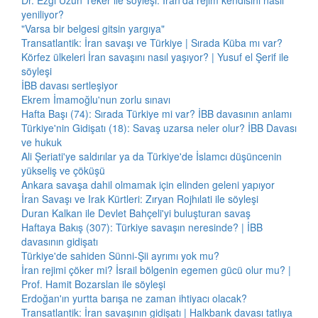
Dr. Ezgi Uzun Teker ile söyleşi: İran'da rejim kendisini nasıl
yeniliyor?
"Varsa bir belgesi gitsin yargıya"
Transatlantik: İran savaşı ve Türkiye | Sırada Küba mı var?
Körfez ülkeleri İran savaşını nasıl yaşıyor? | Yusuf el Şerif ile
söyleşi
İBB davası sertleşiyor
Ekrem İmamoğlu'nun zorlu sınavı
Hafta Başı (74): Sırada Türkiye mi var? İBB davasının anlamı
Türkiye'nin Gidişatı (18): Savaş uzarsa neler olur? İBB Davası
ve hukuk
Ali Şeriati'ye saldırılar ya da Türkiye'de İslamcı düşüncenin
yükseliş ve çöküşü
Ankara savaşa dahil olmamak için elinden geleni yapıyor
İran Savaşı ve Irak Kürtleri: Zıryan Rojhılati ile söyleşi
Duran Kalkan ile Devlet Bahçeli'yi buluşturan savaş
Haftaya Bakış (307): Türkiye savaşın neresinde? | İBB
davasının gidişatı
Türkiye'de sahiden Sünni-Şii ayrımı yok mu?
İran rejimi çöker mi? İsrail bölgenin egemen gücü olur mu? |
Prof. Hamit Bozarslan ile söyleşi
Erdoğan'ın yurtta barışa ne zaman ihtiyacı olacak?
Transatlantik: İran savaşının gidişatı | Halkbank davası tatlıya