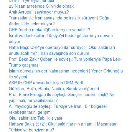
CHP'nin yeni yol haritası
23 Nisan arifesinde Silivri'de olmak
Artık Avrupalı sayılmıyor muyuz?
Transatlantik: İran savaşında belirsizlik sürüyor | Doğu
Akdeniz'de neler oluyor?
CHP "darbe mekaniği"ne karşı ne yapabilir?
İsrail ve destekçileri Türkiye'yi hedef göstermeye devam
ediyor
Hafta Başı: CHP'ye operasyonlar sürüyor | Okul saldırıları
unutulacak mı? | İran savaşında son durum
Prof. Bekir Zakir Çoban ile söyleşi: Tüm yönleriyle Papa Leo-
Trump çatışması
İslam dünyasının geri kalmasının nedenleri | Yener Orkunoğlu
ile söyleşi
AKP ile CHP arasında sıkışan DEM Parti
Gülistan, Rojin, Rabia, Nadira, Burak ve diğerleri
Prof. Emre Erdoğan ile söyleşi: Gençler neden hınçlı? Ne
yapılmalı, ne yapılmamalı?
Ali Yaycıoğlu ile söyleşi: Türkiye ve İran | Bir bölgesel
rekabetin tarihi gelişimi
Okul saldırıları: Tabii ki siyasi
Haftaya Bakış (312): Okul saldırılarının anlamı | Macaristan
Türkiye'ye benziyor mu?