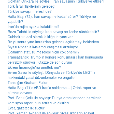
Gökhan Çınkara ile söyleşi: İran savaşının Türkiye'ye etkileri,
Türk-İsrail ilişkilerinin geleceği
Türkiye savaşın neresinde?
Hafta Başı (72): İran savaşı ne kadar sürer? Türkiye ne
yapabilir?
İran'da rejim ayakta kalabilir mi?
Reza Talebi ile söyleşi: İran savaşı ne kadar sürdürebilir?
Cübbeli'nin acil olarak laikliğe ihtiyacı var
Bir yıl sonra yine İmralı'dan gelecek açıklamayı beklerken
Siyasi iktidar laik-islamcı çatışması arzuluyor
Öcalan'ın statüsü meselesi niçin çok önemli?
Transatlantik: Trump'ın kongre konuşması | İran konusunda
belirsizlik sürüyor | Gazze'de son durum
Ekrem İmamoğlu'nu unuttuk mu?
Evren Savcı ile söyleşi: Dünyada ve Türkiye'de LBGTİ+
hakkındaki yasal düzenlemeler ve engeller
Tanıdığım Graham Fuller
Hafta Başı (71): ABD İran'a saldırırsa... | Ortak rapor ve
sürecin devamı
Prof. Betül Çelik ile söyleşi: Dünya örneklerinden hareketle
komisyon raporunun artıları ve eksileri
Evet, gazetecilik suçtur!
Prof. Yaman Akdeniz ile söyleşi: Siyasi iktidarın sosyal