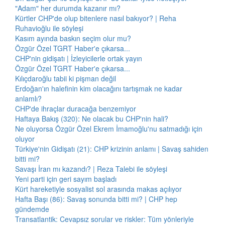
"Adam" her durumda kazanır mı?
Kürtler CHP'de olup bitenlere nasıl bakıyor? | Reha
Ruhavioğlu ile söyleşi
Kasım ayında baskın seçim olur mu?
Özgür Özel TGRT Haber'e çıkarsa...
CHP'nin gidişatı | İzleyicilerle ortak yayın
Özgür Özel TGRT Haber'e çıkarsa...
Kılıçdaroğlu tabii ki pişman değil
Erdoğan'ın halefinin kim olacağını tartışmak ne kadar
anlamlı?
CHP'de ihraçlar duracağa benzemiyor
Haftaya Bakış (320): Ne olacak bu CHP'nin hali?
Ne oluyorsa Özgür Özel Ekrem İmamoğlu'nu satmadığı için
oluyor
Türkiye'nin Gidişatı (21): CHP krizinin anlamı | Savaş sahiden
bitti mi?
Savaşı İran mı kazandı? | Reza Talebi ile söyleşi
Yeni parti için geri sayım başladı
Kürt hareketiyle sosyalist sol arasında makas açılıyor
Hafta Başı (86): Savaş sonunda bitti mi? | CHP hep
gündemde
Transatlantik: Cevapsız sorular ve riskler: Tüm yönleriyle