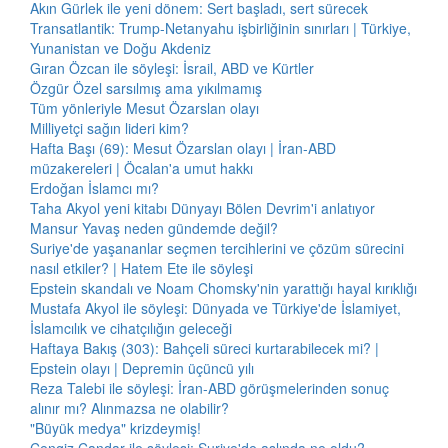
Akın Gürlek ile yeni dönem: Sert başladı, sert sürecek
Transatlantik: Trump-Netanyahu işbirliğinin sınırları | Türkiye,
Yunanistan ve Doğu Akdeniz
Gıran Özcan ile söyleşi: İsrail, ABD ve Kürtler
Özgür Özel sarsılmış ama yıkılmamış
Tüm yönleriyle Mesut Özarslan olayı
Milliyetçi sağın lideri kim?
Hafta Başı (69): Mesut Özarslan olayı | İran-ABD
müzakereleri | Öcalan'a umut hakkı
Erdoğan İslamcı mı?
Taha Akyol yeni kitabı Dünyayı Bölen Devrim'i anlatıyor
Mansur Yavaş neden gündemde değil?
Suriye'de yaşananlar seçmen tercihlerini ve çözüm sürecini
nasıl etkiler? | Hatem Ete ile söyleşi
Epstein skandalı ve Noam Chomsky'nin yarattığı hayal kırıklığı
Mustafa Akyol ile söyleşi: Dünyada ve Türkiye'de İslamiyet,
İslamcılık ve cihatçılığın geleceği
Haftaya Bakış (303): Bahçeli süreci kurtarabilecek mi? |
Epstein olayı | Depremin üçüncü yılı
Reza Talebi ile söyleşi: İran-ABD görüşmelerinden sonuç
alınır mı? Alınmazsa ne olabilir?
"Büyük medya" krizdeymiş!