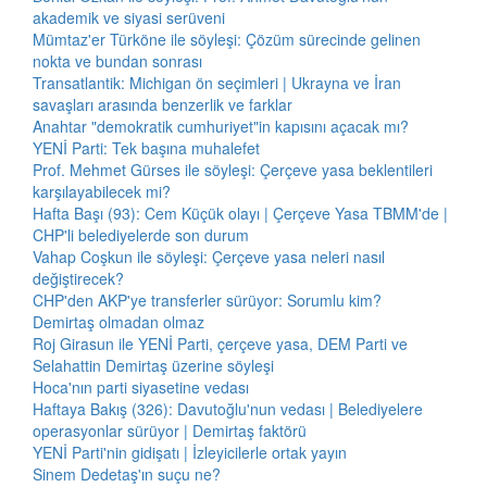
akademik ve siyasi serüveni
Mümtaz'er Türköne ile söyleşi: Çözüm sürecinde gelinen
nokta ve bundan sonrası
Transatlantik: Michigan ön seçimleri | Ukrayna ve İran
savaşları arasında benzerlik ve farklar
Anahtar "demokratik cumhuriyet"in kapısını açacak mı?
YENİ Parti: Tek başına muhalefet
Prof. Mehmet Gürses ile söyleşi: Çerçeve yasa beklentileri
karşılayabilecek mi?
Hafta Başı (93): Cem Küçük olayı | Çerçeve Yasa TBMM'de |
CHP'li belediyelerde son durum
Vahap Coşkun ile söyleşi: Çerçeve yasa neleri nasıl
değiştirecek?
CHP'den AKP'ye transferler sürüyor: Sorumlu kim?
Demirtaş olmadan olmaz
Roj Girasun ile YENİ Parti, çerçeve yasa, DEM Parti ve
Selahattin Demirtaş üzerine söyleşi
Hoca'nın parti siyasetine vedası
Haftaya Bakış (326): Davutoğlu'nun vedası | Belediyelere
operasyonlar sürüyor | Demirtaş faktörü
YENİ Parti'nin gidişatı | İzleyicilerle ortak yayın
Sinem Dedetaş'ın suçu ne?