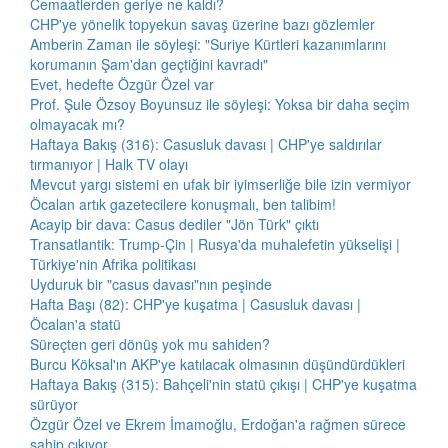
Cemaatlerden geriye ne kaldı?
CHP'ye yönelik topyekun savaş üzerine bazı gözlemler
Amberin Zaman ile söyleşi: "Suriye Kürtleri kazanımlarını
korumanın Şam'dan geçtiğini kavradı"
Evet, hedefte Özgür Özel var
Prof. Şule Özsoy Boyunsuz ile söyleşi: Yoksa bir daha seçim
olmayacak mı?
Haftaya Bakış (316): Casusluk davası | CHP'ye saldırılar
tırmanıyor | Halk TV olayı
Mevcut yargı sistemi en ufak bir iyimserliğe bile izin vermiyor
Öcalan artık gazetecilere konuşmalı, ben talibim!
Acayip bir dava: Casus dediler "Jön Türk" çıktı
Transatlantik: Trump-Çin | Rusya'da muhalefetin yükselişi |
Türkiye'nin Afrika politikası
Uyduruk bir "casus davası"nın peşinde
Hafta Başı (82): CHP'ye kuşatma | Casusluk davası |
Öcalan'a statü
Süreçten geri dönüş yok mu sahiden?
Burcu Köksal'ın AKP'ye katılacak olmasının düşündürdükleri
Haftaya Bakış (315): Bahçeli'nin statü çıkışı | CHP'ye kuşatma
sürüyor
Özgür Özel ve Ekrem İmamoğlu, Erdoğan'a rağmen sürece
sahip çıkıyor