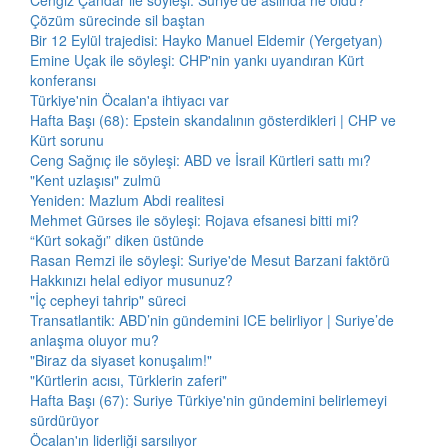
Cengiz Çandar ile söyleşi: Suriye'de aslında ne oldu?
Çözüm sürecinde sil baştan
Bir 12 Eylül trajedisi: Hayko Manuel Eldemir (Yergetyan)
Emine Uçak ile söyleşi: CHP'nin yankı uyandıran Kürt
konferansı
Türkiye'nin Öcalan'a ihtiyacı var
Hafta Başı (68): Epstein skandalının gösterdikleri | CHP ve
Kürt sorunu
Ceng Sağnıç ile söyleşi: ABD ve İsrail Kürtleri sattı mı?
"Kent uzlaşısı" zulmü
Yeniden: Mazlum Abdi realitesi
Mehmet Gürses ile söyleşi: Rojava efsanesi bitti mi?
“Kürt sokağı” diken üstünde
Rasan Remzi ile söyleşi: Suriye'de Mesut Barzani faktörü
Hakkınızı helal ediyor musunuz?
"İç cepheyi tahrip" süreci
Transatlantik: ABD’nin gündemini ICE belirliyor | Suriye’de
anlaşma oluyor mu?
"Biraz da siyaset konuşalım!"
"Kürtlerin acısı, Türklerin zaferi"
Hafta Başı (67): Suriye Türkiye'nin gündemini belirlemeyi
sürdürüyor
Öcalan'ın liderliği sarsılıyor