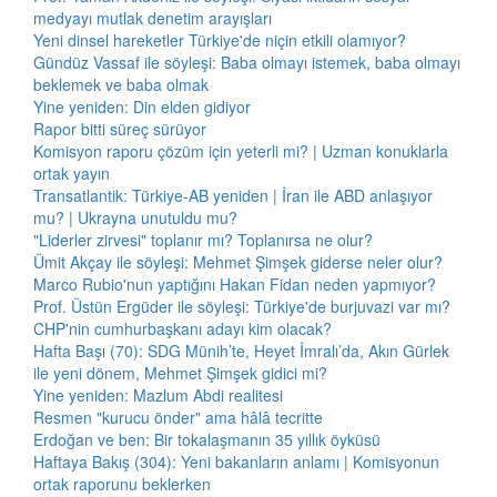
medyayı mutlak denetim arayışları
Yeni dinsel hareketler Türkiye'de niçin etkili olamıyor?
Gündüz Vassaf ile söyleşi: Baba olmayı istemek, baba olmayı
beklemek ve baba olmak
Yine yeniden: Din elden gidiyor
Rapor bitti süreç sürüyor
Komisyon raporu çözüm için yeterli mi? | Uzman konuklarla
ortak yayın
Transatlantik: Türkiye-AB yeniden | İran ile ABD anlaşıyor
mu? | Ukrayna unutuldu mu?
"Liderler zirvesi" toplanır mı? Toplanırsa ne olur?
Ümit Akçay ile söyleşi: Mehmet Şimşek giderse neler olur?
Marco Rubio'nun yaptığını Hakan Fidan neden yapmıyor?
Prof. Üstün Ergüder ile söyleşi: Türkiye'de burjuvazi var mı?
CHP'nin cumhurbaşkanı adayı kim olacak?
Hafta Başı (70): SDG Münih’te, Heyet İmralı’da, Akın Gürlek
ile yeni dönem, Mehmet Şimşek gidici mi?
Yine yeniden: Mazlum Abdi realitesi
Resmen "kurucu önder" ama hâlâ tecritte
Erdoğan ve ben: Bir tokalaşmanın 35 yıllık öyküsü
Haftaya Bakış (304): Yeni bakanların anlamı | Komisyonun
ortak raporunu beklerken