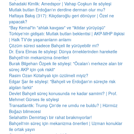
Sahadaki Kimlik: Amedspor | Vahap Coşkun ile söyleşi
Mutlak butlan Erdoğan'ın derdine derman olur mu?
Haftaya Bakış (317): Kılıçdaroğlu geri dönüyor | Özel ne
yapacak?
"Bay Kemal"in "ahlak kavgası" ve "iktidar yürüyüşü"
Türkiye'nin gidişatı: Mutlak butlan beklentisi | AKP-MHP ilişkisi
| Halk TV'de yaşananların anlamı
Çözüm süreci sadece Bahçeli ile yürüyebilir mi?
Dr. Esra Elmas ile söyleşi: Dünya örneklerinden hareketle
Bahçeli'nin mekanizma önerileri
Burak Bilgehan Özpek ile söyleşi: "Öcalan’ı merkeze alan bir
süreç AKP için çok riskli"
Rasim Ozan Kütahyalı için üzülmeli miyiz?
Edgar Şar ile söyleşi: "Bahçeli ve Erdoğan'ın süreçte risk
algıları farklı"
Devlet Bahçeli süreç konusunda ne kadar samimi? | Prof.
Mehmet Gürses ile söyleşi
Transatlantik: Trump Çin'de ne umdu ne buldu? | Hürmüz
Boğazı bilmecesi
Selahattin Demirtaş'ı bir rahat bırakmıyorlar!
Bahçeli'nin süreç için mekanizma önerileri | Uzman konuklar
ile ortak yayın