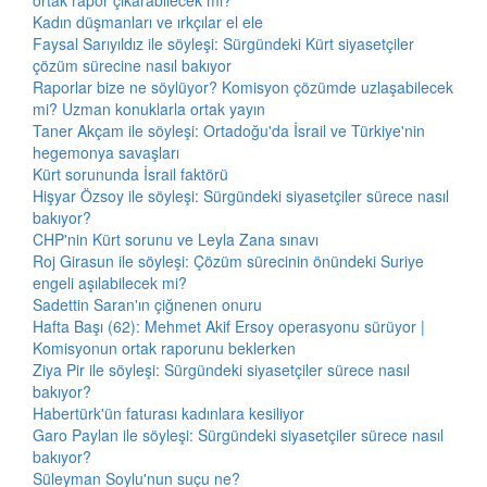
ortak rapor çıkarabilecek mi?
Kadın düşmanları ve ırkçılar el ele
Faysal Sarıyıldız ile söyleşi: Sürgündeki Kürt siyasetçiler
çözüm sürecine nasıl bakıyor
Raporlar bize ne söylüyor? Komisyon çözümde uzlaşabilecek
mi? Uzman konuklarla ortak yayın
Taner Akçam ile söyleşi: Ortadoğu'da İsrail ve Türkiye'nin
hegemonya savaşları
Kürt sorununda İsrail faktörü
Hişyar Özsoy ile söyleşi: Sürgündeki siyasetçiler sürece nasıl
bakıyor?
CHP'nin Kürt sorunu ve Leyla Zana sınavı
Roj Girasun ile söyleşi: Çözüm sürecinin önündeki Suriye
engeli aşılabilecek mi?
Sadettin Saran'ın çiğnenen onuru
Hafta Başı (62): Mehmet Akif Ersoy operasyonu sürüyor |
Komisyonun ortak raporunu beklerken
Ziya Pir ile söyleşi: Sürgündeki siyasetçiler sürece nasıl
bakıyor?
Habertürk'ün faturası kadınlara kesiliyor
Garo Paylan ile söyleşi: Sürgündeki siyasetçiler sürece nasıl
bakıyor?
Süleyman Soylu'nun suçu ne?