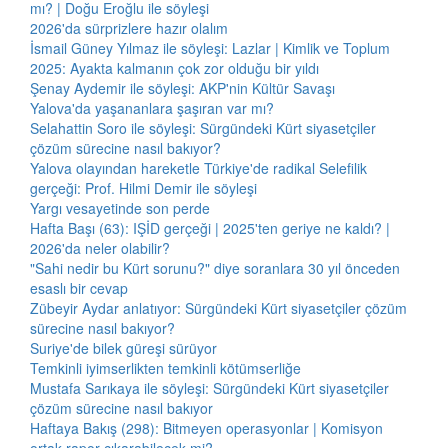
mı? | Doğu Eroğlu ile söyleşi
2026'da sürprizlere hazır olalım
İsmail Güney Yılmaz ile söyleşi: Lazlar | Kimlik ve Toplum
2025: Ayakta kalmanın çok zor olduğu bir yıldı
Şenay Aydemir ile söyleşi: AKP'nin Kültür Savaşı
Yalova'da yaşananlara şaşıran var mı?
Selahattin Soro ile söyleşi: Sürgündeki Kürt siyasetçiler
çözüm sürecine nasıl bakıyor?
Yalova olayından hareketle Türkiye'de radikal Selefilik
gerçeği: Prof. Hilmi Demir ile söyleşi
Yargı vesayetinde son perde
Hafta Başı (63): IŞİD gerçeği | 2025'ten geriye ne kaldı? |
2026'da neler olabilir?
"Sahi nedir bu Kürt sorunu?" diye soranlara 30 yıl önceden
esaslı bir cevap
Zübeyir Aydar anlatıyor: Sürgündeki Kürt siyasetçiler çözüm
sürecine nasıl bakıyor?
Suriye'de bilek güreşi sürüyor
Temkinli iyimserlikten temkinli kötümserliğe
Mustafa Sarıkaya ile söyleşi: Sürgündeki Kürt siyasetçiler
çözüm sürecine nasıl bakıyor
Haftaya Bakış (298): Bitmeyen operasyonlar | Komisyon