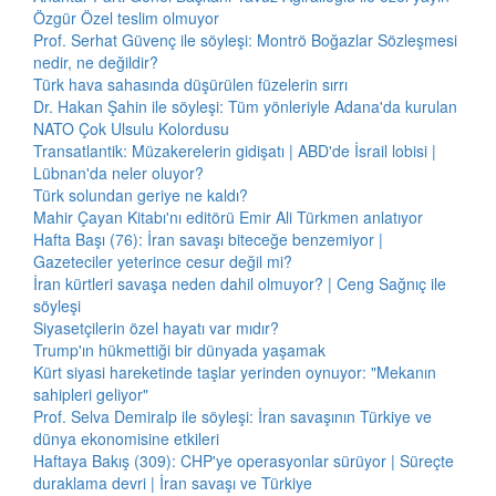
Özgür Özel teslim olmuyor
Prof. Serhat Güvenç ile söyleşi: Montrö Boğazlar Sözleşmesi
nedir, ne değildir?
Türk hava sahasında düşürülen füzelerin sırrı
Dr. Hakan Şahin ile söyleşi: Tüm yönleriyle Adana'da kurulan
NATO Çok Ulsulu Kolordusu
Transatlantik: Müzakerelerin gidişatı | ABD'de İsrail lobisi |
Lübnan'da neler oluyor?
Türk solundan geriye ne kaldı?
Mahir Çayan Kitabı'nı editörü Emir Ali Türkmen anlatıyor
Hafta Başı (76): İran savaşı biteceğe benzemiyor |
Gazeteciler yeterince cesur değil mi?
İran kürtleri savaşa neden dahil olmuyor? | Ceng Sağnıç ile
söyleşi
Siyasetçilerin özel hayatı var mıdır?
Trump'ın hükmettiği bir dünyada yaşamak
Kürt siyasi hareketinde taşlar yerinden oynuyor: "Mekanın
sahipleri geliyor"
Prof. Selva Demiralp ile söyleşi: İran savaşının Türkiye ve
dünya ekonomisine etkileri
Haftaya Bakış (309): CHP'ye operasyonlar sürüyor | Süreçte
duraklama devri | İran savaşı ve Türkiye