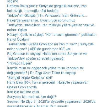
seçin"e
Haftaya Bakış (301): Suriye'de gerginlik sürüyor, İran
belirsizliği, İmamoğlu hâlâ hedefte
Türkiye'nin Gidişatı (16): Venezuela, İran, Grönland...
Halep'de yaşananlar, Uyuşturucu sorunumuz
Türkiye'de İslamcıların İran rejimiyle yıllara yayılan "aşk ve
nefret" ilişkisi
Hüseyin Çelik ile söyleşi: "Kürt anasını görmesin" politikaları
Hangi Öcalan?
Transatlantik: Sırada Grönland mı İran mı var? | Suriye'de
neler oluyor? | ABD'de gündemde ICE var!
Roj Girasun ile söyleşi: Halep'ten sonra Suriye'nin ve
Türkiye'deki çözüm sürecinin geleceği
"Palyaço Ruşen"
İran'da rejim mi değişecek yoksa rejim kendisini mi
değiştirecek? | Dr. Ezgi Uzun Teker ile söyleşi
"Sizi gidi 'kripto Kürtçüler' sizi!"
Hafta Başı (65): İran'ın geleceği | Halep'te yaşananlar |
Gözler Grönland'da
İran için üzülme vakti
Suriye'de kim terörist, kim değil?
Seçmen Ne Diyor? | 2025'te siyasette yaşananlar, 2026'da
yaşanabilecekler & Anahtar Parti sürprizi