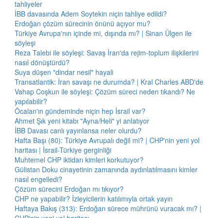
tahliyeler
İBB davasında Adem Soytekin niçin tahliye edildi?
Erdoğan çözüm sürecinin önünü açıyor mu?
Türkiye Avrupa'nın içinde mi, dışında mı? | Sinan Ülgen ile
söyleşi
Reza Talebi ile söyleşi: Savaş İran'da rejim-toplum ilişkilerini
nasıl dönüştürdü?
Suya düşen "dindar nesil" hayali
Transatlantik: İran savaşı ne durumda? | Kral Charles ABD'de
Vahap Coşkun ile söyleşi: Çözüm süreci neden tıkandı? Ne
yapılabilir?
Öcalan'ın gündeminde niçin hep İsrail var?
Ahmet Şık yeni kitabı "Ayna/Heli" yi anlatıyor
İBB Davası canlı yayınlansa neler olurdu?
Hafta Başı (80): Türkiye Avrupalı değil mi? | CHP'nin yeni yol
haritası | İsrail-Türkiye gerginliği
Muhtemel CHP iktidarı kimleri korkutuyor?
Gülistan Doku cinayetinin zamanında aydınlatılmasını kimler
nasıl engelledi?
Çözüm sürecini Erdoğan mı tıkıyor?
CHP ne yapabilir? İzleyicilerin katılımıyla ortak yayın
Haftaya Bakış (313): Erdoğan sürece mührünü vuracak mı? |