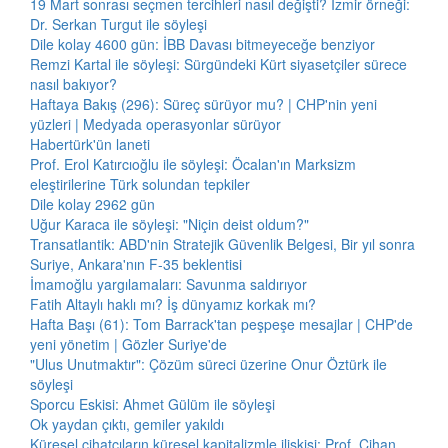
19 Mart sonrası seçmen tercihleri nasıl değişti? İzmir örneği:
Dr. Serkan Turgut ile söyleşi
Dile kolay 4600 gün: İBB Davası bitmeyeceğe benziyor
Remzi Kartal ile söyleşi: Sürgündeki Kürt siyasetçiler sürece
nasıl bakıyor?
Haftaya Bakış (296): Süreç sürüyor mu? | CHP'nin yeni
yüzleri | Medyada operasyonlar sürüyor
Habertürk'ün laneti
Prof. Erol Katırcıoğlu ile söyleşi: Öcalan'ın Marksizm
eleştirilerine Türk solundan tepkiler
Dile kolay 2962 gün
Uğur Karaca ile söyleşi: "Niçin deist oldum?"
Transatlantik: ABD'nin Stratejik Güvenlik Belgesi, Bir yıl sonra
Suriye, Ankara'nın F-35 beklentisi
İmamoğlu yargılamaları: Savunma saldırıyor
Fatih Altaylı haklı mı? İş dünyamız korkak mı?
Hafta Başı (61): Tom Barrack'tan peşpeşe mesajlar | CHP'de
yeni yönetim | Gözler Suriye'de
"Ulus Unutmaktır": Çözüm süreci üzerine Onur Öztürk ile
söyleşi
Sporcu Eskisi: Ahmet Gülüm ile söyleşi
Ok yaydan çıktı, gemiler yakıldı
Küresel cihatçıların küresel kapitalizmle ilişkisi: Prof. Cihan