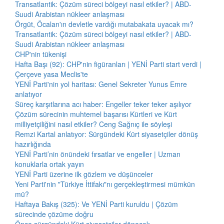
Transatlantik: Çözüm süreci bölgeyi nasıl etkiler? | ABD-
Suudi Arabistan nükleer anlaşması
Örgüt, Öcalan'ın devletle vardığı mutabakata uyacak mı?
Transatlantik: Çözüm süreci bölgeyi nasıl etkiler? | ABD-
Suudi Arabistan nükleer anlaşması
CHP'nin tükenişi
Hafta Başı (92): CHP'nin figüranları | YENİ Parti start verdi |
Çerçeve yasa Meclis'te
YENİ Parti'nin yol haritası: Genel Sekreter Yunus Emre
anlatıyor
Süreç karşıtlarına acı haber: Engeller teker teker aşılıyor
Çözüm sürecinin muhtemel başarısı Kürtleri ve Kürt
milliyetçiliğini nasıl etkiler? Ceng Sağnıç ile söyleşi
Remzi Kartal anlatıyor: Sürgündeki Kürt siyasetçiler dönüş
hazırlığında
YENİ Parti’nin önündeki fırsatlar ve engeller | Uzman
konuklarla ortak yayın
YENİ Parti üzerine ilk gözlem ve düşünceler
Yeni Parti'nin "Türkiye İttifakı"nı gerçekleştirmesi mümkün
mü?
Haftaya Bakış (325): Ve YENİ Parti kuruldu | Çözüm
sürecinde çözüme doğru