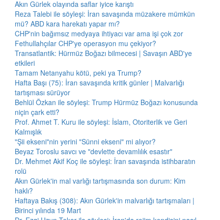
Akın Gürlek olayında saflar iyice karıştı
Reza Talebi ile söyleşi: İran savaşında müzakere mümkün
mü? ABD kara harekatı yapar mı?
CHP'nin bağımsız medyaya ihtiyacı var ama işi çok zor
Fethullahçılar CHP'ye operasyon mu çekiyor?
Transatlantik: Hürmüz Boğazı bilmecesi | Savaşın ABD'ye
etkileri
Tamam Netanyahu kötü, peki ya Trump?
Hafta Başı (75): İran savaşında kritik günler | Malvarlığı
tartışması sürüyor
Behlül Özkan ile söyleşi: Trump Hürmüz Boğazı konusunda
niçin çark etti?
Prof. Ahmet T. Kuru ile söyleşi: İslam, Otoriterlik ve Geri
Kalmışlık
"Şii ekseni"nin yerini "Sünni ekseni" mi alıyor?
Beyaz Toroslu savcı ve "devlette devamlılık esastır"
Dr. Mehmet Akif Koç ile söyleşi: İran savaşında istihbaratın
rolü
Akın Gürlek'in mal varlığı tartışmasında son durum: Kim
haklı?
Haftaya Bakış (308): Akın Gürlek'in malvarlığı tartışmaları |
Birinci yılında 19 Mart