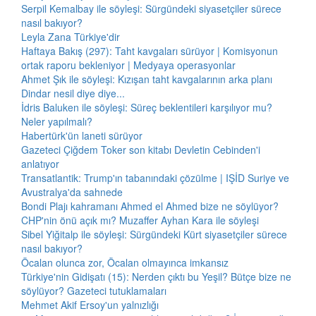
Serpil Kemalbay ile söyleşi: Sürgündeki siyasetçiler sürece
nasıl bakıyor?
Leyla Zana Türkiye'dir
Haftaya Bakış (297): Taht kavgaları sürüyor | Komisyonun
ortak raporu bekleniyor | Medyaya operasyonlar
Ahmet Şık ile söyleşi: Kızışan taht kavgalarının arka planı
Dindar nesil diye diye...
İdris Baluken ile söyleşi: Süreç beklentileri karşılıyor mu?
Neler yapılmalı?
Habertürk'ün laneti sürüyor
Gazeteci Çiğdem Toker son kitabı Devletin Cebinden'i
anlatıyor
Transatlantik: Trump'ın tabanındaki çözülme | IŞİD Suriye ve
Avustralya'da sahnede
Bondi Plajı kahramanı Ahmed el Ahmed bize ne söylüyor?
CHP'nin önü açık mı? Muzaffer Ayhan Kara ile söyleşi
Sibel Yiğitalp ile söyleşi: Sürgündeki Kürt siyasetçiler sürece
nasıl bakıyor?
Öcalan olunca zor, Öcalan olmayınca imkansız
Türkiye'nin Gidişatı (15): Nerden çıktı bu Yeşil? Bütçe bize ne
söylüyor? Gazeteci tutuklamaları
Mehmet Akif Ersoy'un yalnızlığı