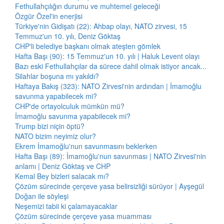
Fethullahçılığın durumu ve muhtemel geleceği
Özgür Özel'in enerjisi
Türkiye'nin Gidişatı (22): Ahbap olayı, NATO zirvesi, 15
Temmuz'un 10. yılı, Deniz Göktaş
CHP'li belediye başkanı olmak ateşten gömlek
Hafta Başı (90): 15 Temmuz'un 10. yılı | Haluk Levent olayı
Bazı eski Fethullahçılar da sürece dahil olmak istiyor ancak...
Silahlar boşuna mı yakıldı?
Haftaya Bakış (323): NATO Zirvesi'nin ardından | İmamoğlu
savunma yapabilecek mi?
CHP'de ortayolculuk mümkün mü?
İmamoğlu savunma yapabilecek mi?
Trump bizi niçin öptü?
NATO bizim neyimiz olur?
Ekrem İmamoğlu'nun savunmasını beklerken
Hafta Başı (89): İmamoğlu'nun savunması | NATO Zirvesi'nin
anlamı | Deniz Göktaş ve CHP
Kemal Bey bizleri salacak mı?
Çözüm sürecinde çerçeve yasa belirsizliği sürüyor | Ayşegül
Doğan ile söyleşi
Neşemizi tabii ki çalamayacaklar
Çözüm sürecinde çerçeve yasa muamması