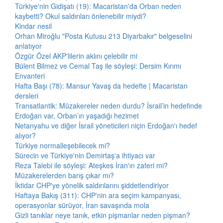
Türkiye'nin Gidişatı (19): Macaristan'da Orban neden
kaybetti? Okul saldırıları önlenebilir miydi?
Kindar nesil
Orhan Miroğlu "Posta Kutusu 213 Diyarbakır" belgeselini
anlatıyor
Özgür Özel AKP'lilerin aklını çelebilir mi
Bülent Bilmez ve Cemal Taş ile söyleşi: Dersim Kırımı
Envanteri
Hafta Başı (78): Mansur Yavaş da hedefte | Macaristan
dersleri
Transatlantik: Müzakereler neden durdu? İsrail’in hedefinde
Erdoğan var, Orban’ın yaşadığı hezimet
Netanyahu ve diğer İsrail yöneticileri niçin Erdoğan'ı hedef
alıyor?
Türkiye normalleşebilecek mi?
Sürecin ve Türkiye'nin Demirtaş'a ihtiyacı var
Reza Talebi ile söyleşi: Ateşkes İran'ın zaferi mi?
Müzakerelerden barış çıkar mı?
İktidar CHP'ye yönelik saldırılarını şiddetlendiriyor
Haftaya Bakış (311): CHP'nin ara seçim kampanyası,
operasyonlar sürüyor, İran savaşında mola
Gizli tanıklar neye tanık, etkin pişmanlar neden pişman?