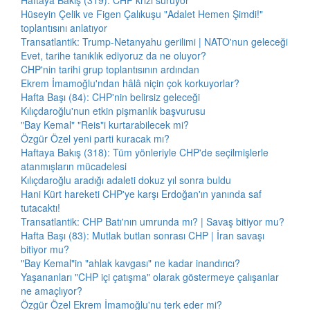
Haftaya Bakış (319): CHP krizi sürüyor
Hüseyin Çelik ve Figen Çalıkuşu "Adalet Hemen Şimdi!"
toplantısını anlatıyor
Transatlantik: Trump-Netanyahu gerilimi | NATO'nun geleceği
Evet, tarihe tanıklık ediyoruz da ne oluyor?
CHP'nin tarihi grup toplantısının ardından
Ekrem İmamoğlu'ndan hâlâ niçin çok korkuyorlar?
Hafta Başı (84): CHP'nin belirsiz geleceği
Kılıçdaroğlu'nun etkin pişmanlık başvurusu
"Bay Kemal" "Reis"i kurtarabilecek mi?
Özgür Özel yeni parti kuracak mı?
Haftaya Bakış (318): Tüm yönleriyle CHP'de seçilmişlerle
atanmışların mücadelesi
Kılıçdaroğlu aradığı adaleti dokuz yıl sonra buldu
Hani Kürt hareketi CHP'ye karşı Erdoğan'ın yanında saf
tutacaktı!
Transatlantik: CHP Batı'nın umrunda mı? | Savaş bitiyor mu?
Hafta Başı (83): Mutlak butlan sonrası CHP | İran savaşı
bitiyor mu?
"Bay Kemal"in "ahlak kavgası" ne kadar inandırıcı?
Yaşananları "CHP içi çatışma" olarak göstermeye çalışanlar
ne amaçlıyor?
Özgür Özel Ekrem İmamoğlu'nu terk eder mi?