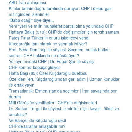
ABD-İran anlaşması
Kimler tarihin doğru tarafında duruyor: CHP Lüleburgaz
mitinginden izlenimler
"Baba ocağı" diye diye...
Yeni "yerli ve milli" muhalefet partisi olma yolundaki CHP
Haftaya Bakış (319): CHP’de değişimciler için tercih zamanı
Fatoş Pınar Türker'in onuru işkenceyi yendi
Kılıçdaroğlu tam olarak ne yapmak istiyor?
Prof. Seda Demiralp ile söyleşi: Seçmen mutlak butlan
sonrası CHP hakkında ne düşünüyor?
Yol ayrımındaki CHP | Dr. Edgar Şar ile söyleşi
CHP son hız kopuşa gidiyor
Hafta Başı (85): Özel-Kılıçdaroğlu düellosu
Özel'den ileri, Kılıçdaroğlu'ndan geri adım | Uzman konuklar
ile ortak yayın
Transatlantik: Ermenistan'da seçimler | İran savaşında son
durum
Milli Görüş'ün yenilikçileri, CHP'nin değişimcileri
Dr. Serkan Turgut ile söyleşi: İzmirliler niçin kaygılı, öfkeli ve
umutsuz?
Ve Bahçeli de Kılıçdaroğlu dedi
CHP'de taraflar anlaşabilir mi?