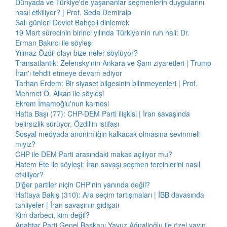
Dünyada ve Türkiye'de yaşananlar seçmenlerin duygularını
nasıl etkiliyor? | Prof. Seda Demiralp
Salı günleri Devlet Bahçeli dinlemek
19 Mart sürecinin birinci yılında Türkiye'nin ruh hali: Dr.
Erman Bakırcı ile söyleşi
Yılmaz Özdil olayı bize neler söylüyor?
Transatlantik: Zelensky'nin Ankara ve Şam ziyaretleri | Trump
İran'ı tehdit etmeye devam ediyor
Tarhan Erdem: Bir siyaset bilgesinin bilinmeyenleri | Prof.
Mehmet Ö. Alkan ile söyleşi
Ekrem İmamoğlu'nun karnesi
Hafta Başı (77): CHP-DEM Parti ilişkisi | İran savaşında
belirsizlik sürüyor, Özdil'in istifası
Sosyal medyada anonimliğin kalkacak olmasına sevinmeli
miyiz?
CHP ile DEM Parti arasındaki makas açılıyor mu?
Hatem Ete ile söyleşi: İran savaşı seçmen tercihlerini nasıl
etkiliyor?
Diğer partiler niçin CHP'nin yanında değil?
Haftaya Bakış (310): Ara seçim tartışmaları | İBB davasında
tahliyeler | İran savaşının gidişatı
Kim darbeci, kim değil?
Anahtar Parti Genel Başkanı Yavuz Ağıralioğlu ile özel yayın