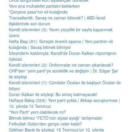
Önce sürgündeki Kürt siyasetçiler dönecek
Yeni ana muhalefet partisini beklerken
"Çerçeve yasa"nın eli kulağında
Transatlantik: Savaş ne zaman bitecek? | ABD-İsrail
ilişkilerinde son durum
Kandil izlenimleri (3): Yarım yüzyıllık bir sayfa kapanmak
üzere
Hafta Başı (91): Süreçte önemli aşama | Yeni partinin eli
kulağında | Savaş bitmek bilmiyor
İzleyicilerin katılımıyla: Kandil'de Duran Kalkan röportajının
öyküsü
Kandil izlenimleri (2): Üniformalar ne zaman çıkarılacak?
CHP'den "yeni parti"ye süreklilik ve değişim | Dr. Edgar Şar
ile söyleşi
Kandil izlenimleri (1): Cümleler Öcalan ile başlıyor Öcalan ile
bitiyor
Duran Kalkan ile söyleşi: Bu süreç batmayacak!
Haftaya Bakış (324): Yeni parti yolda | Ahbap soruşturması |
10. yılında 15 Temmuz
"Yeni Parti" yeni olabilecek mi?
Bitmek bilmez “FETÖ’nün siyasi ayağı” tartışmaları
Fethullah Gülen'den geriye neler kaldı?
Gökhan Bacık ile söyleşi: 15 Temmuz'un 10. yılında