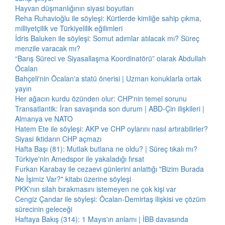
Hayvan düşmanlığının siyasi boyutları
Reha Ruhavioğlu ile söyleşi: Kürtlerde kimliğe sahip çıkma,
milliyetçilik ve Türkiyelilik eğilimleri
İdris Baluken ile söyleşi: Somut adımlar atılacak mı? Süreç
menzile varacak mı?
“Barış Süreci ve Siyasallaşma Koordinatörü” olarak Abdullah
Öcalan
Bahçeli'nin Öcalan'a statü önerisi | Uzman konuklarla ortak
yayın
Her ağacın kurdu özünden olur: CHP'nin temel sorunu
Transatlantik: İran savaşında son durum | ABD-Çin ilişkileri |
Almanya ve NATO
Hatem Ete ile söyleşi: AKP ve CHP oylarını nasıl artırabilirler?
Siyasi iktidarın CHP açmazı
Hafta Başı (81): Mutlak butlana ne oldu? | Süreç tıkalı mı?
Türkiye'nin Amedspor ile yakaladığı fırsat
Furkan Karabay ile cezaevi günlerini anlattığı "Bizim Burada
Ne İşimiz Var?" kitabı üzerine söyleşi
PKK'nın silah bırakmasını istemeyen ne çok kişi var
Cengiz Çandar ile söyleşi: Öcalan-Demirtaş ilişkisi ve çözüm
sürecinin geleceği
Haftaya Bakış (314): 1 Mayıs'ın anlamı | İBB davasında