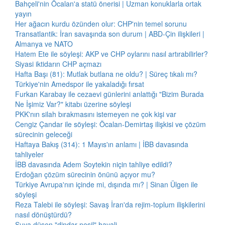
Bahçeli'nin Öcalan'a statü önerisi | Uzman konuklarla ortak
yayın
Her ağacın kurdu özünden olur: CHP'nin temel sorunu
Transatlantik: İran savaşında son durum | ABD-Çin ilişkileri |
Almanya ve NATO
Hatem Ete ile söyleşi: AKP ve CHP oylarını nasıl artırabilirler?
Siyasi iktidarın CHP açmazı
Hafta Başı (81): Mutlak butlana ne oldu? | Süreç tıkalı mı?
Türkiye'nin Amedspor ile yakaladığı fırsat
Furkan Karabay ile cezaevi günlerini anlattığı "Bizim Burada
Ne İşimiz Var?" kitabı üzerine söyleşi
PKK'nın silah bırakmasını istemeyen ne çok kişi var
Cengiz Çandar ile söyleşi: Öcalan-Demirtaş ilişkisi ve çözüm
sürecinin geleceği
Haftaya Bakış (314): 1 Mayıs'ın anlamı | İBB davasında
tahliyeler
İBB davasında Adem Soytekin niçin tahliye edildi?
Erdoğan çözüm sürecinin önünü açıyor mu?
Türkiye Avrupa'nın içinde mi, dışında mı? | Sinan Ülgen ile
söyleşi
Reza Talebi ile söyleşi: Savaş İran'da rejim-toplum ilişkilerini
nasıl dönüştürdü?
Suya düşen "dindar nesil" hayali