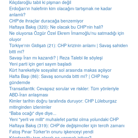
Kılıçdaroğlu tabii ki pişman değil
Erdoğan'ın halefinin kim olacağını tartışmak ne kadar
anlamlı?
CHP'de ihraçlar duracağa benzemiyor
Haftaya Bakış (320): Ne olacak bu CHP'nin hali?
Ne oluyorsa Özgür Özel Ekrem İmamoğlu'nu satmadığı için
oluyor
Türkiye'nin Gidişatı (21): CHP krizinin anlamı | Savaş sahiden
bitti mi?
Savaşı İran mı kazandı? | Reza Talebi ile söyleşi
Yeni parti için geri sayım başladı
Kürt hareketiyle sosyalist sol arasında makas açılıyor
Hafta Başı (86): Savaş sonunda bitti mi? | CHP hep
gündemde
Transatlantik: Cevapsız sorular ve riskler: Tüm yönleriyle
ABD-İran anlaşması
Kimler tarihin doğru tarafında duruyor: CHP Lüleburgaz
mitinginden izlenimler
"Baba ocağı" diye diye...
Yeni "yerli ve milli" muhalefet partisi olma yolundaki CHP
Haftaya Bakış (319): CHP’de değişimciler için tercih zamanı
Fatoş Pınar Türker'in onuru işkenceyi yendi
Kılıçdaroğlu tam olarak ne yapmak istiyor?