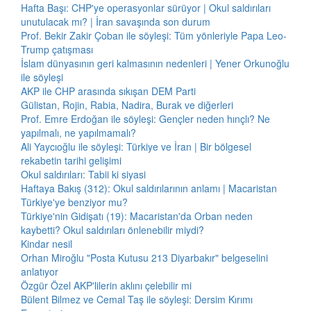
Hafta Başı: CHP'ye operasyonlar sürüyor | Okul saldırıları
unutulacak mı? | İran savaşında son durum
Prof. Bekir Zakir Çoban ile söyleşi: Tüm yönleriyle Papa Leo-
Trump çatışması
İslam dünyasının geri kalmasının nedenleri | Yener Orkunoğlu
ile söyleşi
AKP ile CHP arasında sıkışan DEM Parti
Gülistan, Rojin, Rabia, Nadira, Burak ve diğerleri
Prof. Emre Erdoğan ile söyleşi: Gençler neden hınçlı? Ne
yapılmalı, ne yapılmamalı?
Ali Yaycıoğlu ile söyleşi: Türkiye ve İran | Bir bölgesel
rekabetin tarihi gelişimi
Okul saldırıları: Tabii ki siyasi
Haftaya Bakış (312): Okul saldırılarının anlamı | Macaristan
Türkiye'ye benziyor mu?
Türkiye'nin Gidişatı (19): Macaristan'da Orban neden
kaybetti? Okul saldırıları önlenebilir miydi?
Kindar nesil
Orhan Miroğlu "Posta Kutusu 213 Diyarbakır" belgeselini
anlatıyor
Özgür Özel AKP'lilerin aklını çelebilir mi
Bülent Bilmez ve Cemal Taş ile söyleşi: Dersim Kırımı