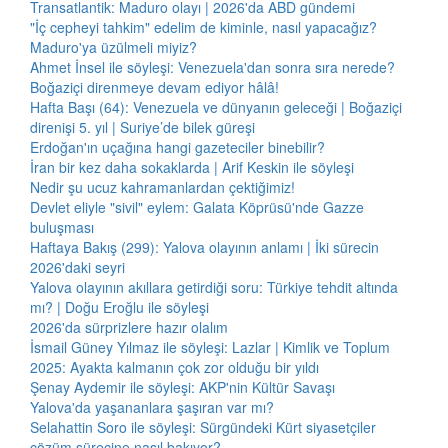
Transatlantik: Maduro olayı | 2026'da ABD gündemi
"İç cepheyi tahkim" edelim de kiminle, nasıl yapacağız?
Maduro'ya üzülmeli miyiz?
Ahmet İnsel ile söyleşi: Venezuela'dan sonra sıra nerede?
Boğaziçi direnmeye devam ediyor hâlâ!
Hafta Başı (64): Venezuela ve dünyanın geleceği | Boğaziçi
direnişi 5. yıl | Suriye’de bilek güreşi
Erdoğan'ın uçağına hangi gazeteciler binebilir?
İran bir kez daha sokaklarda | Arif Keskin ile söyleşi
Nedir şu ucuz kahramanlardan çektiğimiz!
Devlet eliyle "sivil" eylem: Galata Köprüsü'nde Gazze
buluşması
Haftaya Bakış (299): Yalova olayının anlamı | İki sürecin
2026'daki seyri
Yalova olayının akıllara getirdiği soru: Türkiye tehdit altında
mı? | Doğu Eroğlu ile söyleşi
2026'da sürprizlere hazır olalım
İsmail Güney Yılmaz ile söyleşi: Lazlar | Kimlik ve Toplum
2025: Ayakta kalmanın çok zor olduğu bir yıldı
Şenay Aydemir ile söyleşi: AKP'nin Kültür Savaşı
Yalova'da yaşananlara şaşıran var mı?
Selahattin Soro ile söyleşi: Sürgündeki Kürt siyasetçiler
çözüm sürecine nasıl bakıyor?