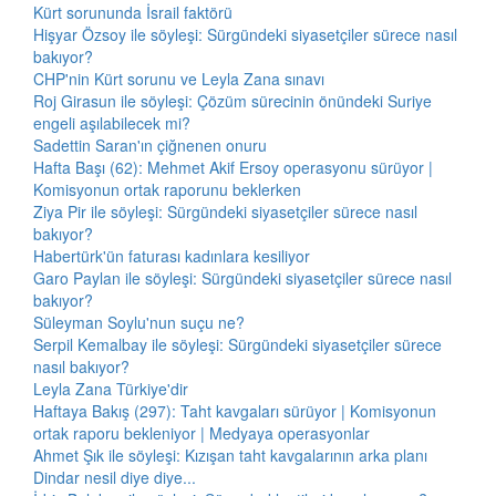
Kürt sorununda İsrail faktörü
Hişyar Özsoy ile söyleşi: Sürgündeki siyasetçiler sürece nasıl
bakıyor?
CHP'nin Kürt sorunu ve Leyla Zana sınavı
Roj Girasun ile söyleşi: Çözüm sürecinin önündeki Suriye
engeli aşılabilecek mi?
Sadettin Saran'ın çiğnenen onuru
Hafta Başı (62): Mehmet Akif Ersoy operasyonu sürüyor |
Komisyonun ortak raporunu beklerken
Ziya Pir ile söyleşi: Sürgündeki siyasetçiler sürece nasıl
bakıyor?
Habertürk'ün faturası kadınlara kesiliyor
Garo Paylan ile söyleşi: Sürgündeki siyasetçiler sürece nasıl
bakıyor?
Süleyman Soylu'nun suçu ne?
Serpil Kemalbay ile söyleşi: Sürgündeki siyasetçiler sürece
nasıl bakıyor?
Leyla Zana Türkiye'dir
Haftaya Bakış (297): Taht kavgaları sürüyor | Komisyonun
ortak raporu bekleniyor | Medyaya operasyonlar
Ahmet Şık ile söyleşi: Kızışan taht kavgalarının arka planı
Dindar nesil diye diye...