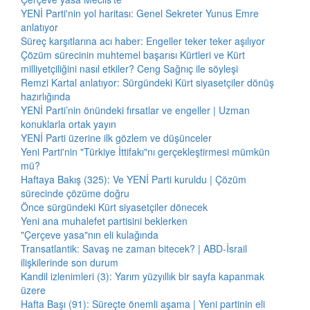
YENİ Parti'nin yol haritası: Genel Sekreter Yunus Emre
anlatıyor
Süreç karşıtlarına acı haber: Engeller teker teker aşılıyor
Çözüm sürecinin muhtemel başarısı Kürtleri ve Kürt
milliyetçiliğini nasıl etkiler? Ceng Sağnıç ile söyleşi
Remzi Kartal anlatıyor: Sürgündeki Kürt siyasetçiler dönüş
hazırlığında
YENİ Parti’nin önündeki fırsatlar ve engeller | Uzman
konuklarla ortak yayın
YENİ Parti üzerine ilk gözlem ve düşünceler
Yeni Parti'nin "Türkiye İttifakı"nı gerçekleştirmesi mümkün
mü?
Haftaya Bakış (325): Ve YENİ Parti kuruldu | Çözüm
sürecinde çözüme doğru
Önce sürgündeki Kürt siyasetçiler dönecek
Yeni ana muhalefet partisini beklerken
"Çerçeve yasa"nın eli kulağında
Transatlantik: Savaş ne zaman bitecek? | ABD-İsrail
ilişkilerinde son durum
Kandil izlenimleri (3): Yarım yüzyıllık bir sayfa kapanmak
üzere
Hafta Başı (91): Süreçte önemli aşama | Yeni partinin eli