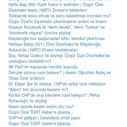
Hafta Başı (88): Kadir İnanır'ın ardından | Özgür Özel
Diyarbakır'daydı | NATO Zirvesi'ni beklerken
Türkiye'de solcu olmak ve solcu kalabilmek mümkün mü?
Özgür Özel'in Diyarbakır çıkartmasının anlam ve önemi
Hüseyin Kocabıyık ile "derin devlet", "derin Türkiye" ve
"bürokratik oligarşi" üzerine söyleşi
Kılıçdaroğlu'nun başlamadan biten İstanbul çıkartması
Haftaya Bakış (321): Özel Diyarbakır'da Kılıçdaroğlu
Ankara'da | NATO Zirvesi tutuklamaları
Doç. Vahap Coşkun ile söyleşi: Özgür Özel Diyarbakır'da
umduğunu bulabildi mi?
AK Parti'nin kapısında transfer kuyruğu
Gençler sürece nasıl bakıyor? | Hasan Oğuzhan Aytaç ve
Olcay Özer anlatıyor
Dr. Edgar Şar ile söyleşi: CHP'de saflar iyice netleşiyor
"Adam" her durumda kazanır mı?
Kürtler CHP'de olup bitenlere nasıl bakıyor? | Reha
Ruhavioğlu ile söyleşi
Kasım ayında baskın seçim olur mu?
Özgür Özel TGRT Haber'e çıkarsa...
CHP'nin gidişatı | İzleyicilerle ortak yayın
Özgür Özel TGRT Haber'e çıkarsa...