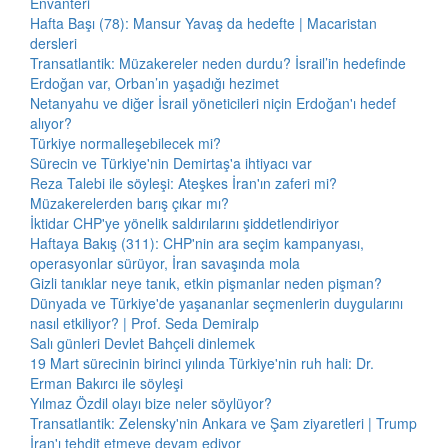
Envanteri
Hafta Başı (78): Mansur Yavaş da hedefte | Macaristan
dersleri
Transatlantik: Müzakereler neden durdu? İsrail’in hedefinde
Erdoğan var, Orban’ın yaşadığı hezimet
Netanyahu ve diğer İsrail yöneticileri niçin Erdoğan'ı hedef
alıyor?
Türkiye normalleşebilecek mi?
Sürecin ve Türkiye'nin Demirtaş'a ihtiyacı var
Reza Talebi ile söyleşi: Ateşkes İran'ın zaferi mi?
Müzakerelerden barış çıkar mı?
İktidar CHP'ye yönelik saldırılarını şiddetlendiriyor
Haftaya Bakış (311): CHP'nin ara seçim kampanyası,
operasyonlar sürüyor, İran savaşında mola
Gizli tanıklar neye tanık, etkin pişmanlar neden pişman?
Dünyada ve Türkiye'de yaşananlar seçmenlerin duygularını
nasıl etkiliyor? | Prof. Seda Demiralp
Salı günleri Devlet Bahçeli dinlemek
19 Mart sürecinin birinci yılında Türkiye'nin ruh hali: Dr.
Erman Bakırcı ile söyleşi
Yılmaz Özdil olayı bize neler söylüyor?
Transatlantik: Zelensky'nin Ankara ve Şam ziyaretleri | Trump
İran'ı tehdit etmeye devam ediyor