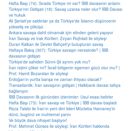
Hafta Başı (74): Sırada Türkiye mi var? İBB davasının anlamı
Türkiye'nin Gidişatı (18): Savaş uzarsa neler olur? İBB Davası
ve hukuk
Ali Şeriati'ye saldırılar ya da Türkiye'de İslamcı düşüncenin
yükseliş ve çöküşü
Ankara savaşa dahil olmamak için elinden geleni yapıyor
İran Savaşı ve Irak Kürtleri: Zıryan Rojhılati ile söyleşi
Duran Kalkan ile Devlet Bahçeli'yi buluşturan savaş
Haftaya Bakış (307): Türkiye savaşın neresinde? | İBB
davasının gidişatı
Türkiye'de sahiden Sünni-Şii ayrımı yok mu?
İran rejimi çöker mi? İsrail bölgenin egemen gücü olur mu? |
Prof. Hamit Bozarslan ile söyleşi
Erdoğan'ın yurtta barışa ne zaman ihtiyacı olacak?
Transatlantik: İran savaşının gidişatı | Halkbank davası tatlıya
bağlanıyor
İBB Davasının ilk gününden izlenimler: Usul esası belirler
Hafta Başı (73): İran savaşı ve Türkiye | İBB davası başladı
Reza Talebi ile İran'ın yeni dini lideri Mücteba Hamaney'in
dünü, bugünü ve muhtemel yarını
Ve büyük dava nihayet başlıyor!
Prof. Mehmet Gürses ile söyleşi: İran Kürtleri hakkında