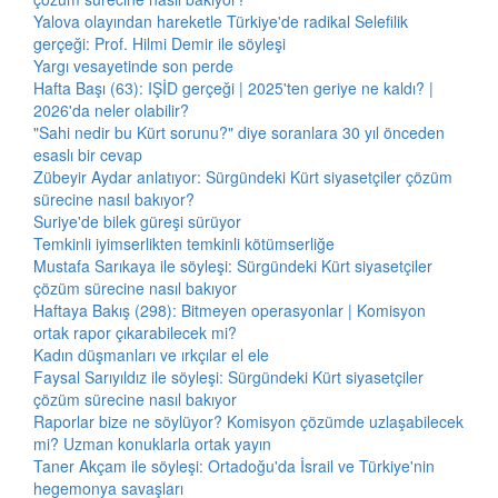
Yalova olayından hareketle Türkiye'de radikal Selefilik
gerçeği: Prof. Hilmi Demir ile söyleşi
Yargı vesayetinde son perde
Hafta Başı (63): IŞİD gerçeği | 2025'ten geriye ne kaldı? |
2026'da neler olabilir?
"Sahi nedir bu Kürt sorunu?" diye soranlara 30 yıl önceden
esaslı bir cevap
Zübeyir Aydar anlatıyor: Sürgündeki Kürt siyasetçiler çözüm
sürecine nasıl bakıyor?
Suriye'de bilek güreşi sürüyor
Temkinli iyimserlikten temkinli kötümserliğe
Mustafa Sarıkaya ile söyleşi: Sürgündeki Kürt siyasetçiler
çözüm sürecine nasıl bakıyor
Haftaya Bakış (298): Bitmeyen operasyonlar | Komisyon
ortak rapor çıkarabilecek mi?
Kadın düşmanları ve ırkçılar el ele
Faysal Sarıyıldız ile söyleşi: Sürgündeki Kürt siyasetçiler
çözüm sürecine nasıl bakıyor
Raporlar bize ne söylüyor? Komisyon çözümde uzlaşabilecek
mi? Uzman konuklarla ortak yayın
Taner Akçam ile söyleşi: Ortadoğu'da İsrail ve Türkiye'nin
hegemonya savaşları