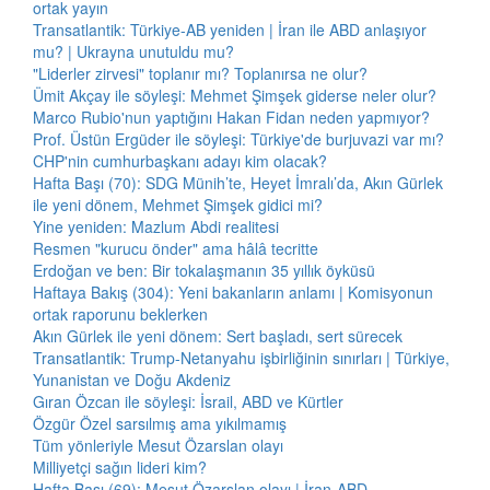
ortak yayın
Transatlantik: Türkiye-AB yeniden | İran ile ABD anlaşıyor
mu? | Ukrayna unutuldu mu?
"Liderler zirvesi" toplanır mı? Toplanırsa ne olur?
Ümit Akçay ile söyleşi: Mehmet Şimşek giderse neler olur?
Marco Rubio'nun yaptığını Hakan Fidan neden yapmıyor?
Prof. Üstün Ergüder ile söyleşi: Türkiye'de burjuvazi var mı?
CHP'nin cumhurbaşkanı adayı kim olacak?
Hafta Başı (70): SDG Münih’te, Heyet İmralı’da, Akın Gürlek
ile yeni dönem, Mehmet Şimşek gidici mi?
Yine yeniden: Mazlum Abdi realitesi
Resmen "kurucu önder" ama hâlâ tecritte
Erdoğan ve ben: Bir tokalaşmanın 35 yıllık öyküsü
Haftaya Bakış (304): Yeni bakanların anlamı | Komisyonun
ortak raporunu beklerken
Akın Gürlek ile yeni dönem: Sert başladı, sert sürecek
Transatlantik: Trump-Netanyahu işbirliğinin sınırları | Türkiye,
Yunanistan ve Doğu Akdeniz
Gıran Özcan ile söyleşi: İsrail, ABD ve Kürtler
Özgür Özel sarsılmış ama yıkılmamış
Tüm yönleriyle Mesut Özarslan olayı
Milliyetçi sağın lideri kim?
Hafta Başı (69): Mesut Özarslan olayı | İran-ABD