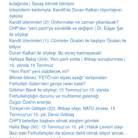
kulağında | Savaş bitmek bilmiyor
İzleyicilerin katılımıyla: Kandil'de Duran Kalkan röportajının
öyküsü
Kandil izlenimleri (2): Üniformalar ne zaman çıkarılacak?
CHP'den "yeni parti"ye süreklilik ve değişim | Dr. Edgar Şar
ile söyleşi
Kandil izlenimleri (1): Cümleler Öcalan ile başlıyor Öcalan ile
bitiyor
Duran Kalkan ile söyleşi: Bu süreç batmayacak!
Haftaya Bakış (324): Yeni parti yolda | Ahbap soruşturması |
10. yılında 15 Temmuz
"Yeni Parti" yeni olabilecek mi?
Bitmek bilmez “FETÖ’nün siyasi ayağı” tartışmaları
Fethullah Gülen'den geriye neler kaldı?
Gökhan Bacık ile söyleşi: 15 Temmuz'un 10. yılında
Fethullahçılığın durumu ve muhtemel geleceği
Özgür Özel'in enerjisi
Türkiye'nin Gidişatı (22): Ahbap olayı, NATO zirvesi, 15
Temmuz'un 10. yılı, Deniz Göktaş
CHP'li belediye başkanı olmak ateşten gömlek
Hafta Başı (90): 15 Temmuz'un 10. yılı | Haluk Levent olayı
Bazı eski Fethullahçılar da sürece dahil olmak istiyor ancak...