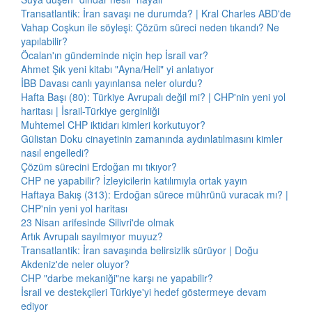
Transatlantik: İran savaşı ne durumda? | Kral Charles ABD'de
Vahap Coşkun ile söyleşi: Çözüm süreci neden tıkandı? Ne
yapılabilir?
Öcalan'ın gündeminde niçin hep İsrail var?
Ahmet Şık yeni kitabı "Ayna/Heli" yi anlatıyor
İBB Davası canlı yayınlansa neler olurdu?
Hafta Başı (80): Türkiye Avrupalı değil mi? | CHP'nin yeni yol
haritası | İsrail-Türkiye gerginliği
Muhtemel CHP iktidarı kimleri korkutuyor?
Gülistan Doku cinayetinin zamanında aydınlatılmasını kimler
nasıl engelledi?
Çözüm sürecini Erdoğan mı tıkıyor?
CHP ne yapabilir? İzleyicilerin katılımıyla ortak yayın
Haftaya Bakış (313): Erdoğan sürece mührünü vuracak mı? |
CHP'nin yeni yol haritası
23 Nisan arifesinde Silivri'de olmak
Artık Avrupalı sayılmıyor muyuz?
Transatlantik: İran savaşında belirsizlik sürüyor | Doğu
Akdeniz'de neler oluyor?
CHP "darbe mekaniği"ne karşı ne yapabilir?
İsrail ve destekçileri Türkiye'yi hedef göstermeye devam
ediyor