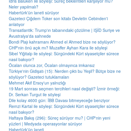
İdris Baluken ile söyleşi: Süreç beklentileri karşılıyor mu?
Neler yapılmalı?
Habertürk'ün laneti sürüyor
Gazeteci Çiğdem Toker son kitabı Devletin Cebinden'i
anlatıyor
Transatlantik: Trump'ın tabanındaki çözülme | IŞİD Suriye ve
Avustralya'da sahnede
Bondi Plajı kahramanı Ahmed el Ahmed bize ne söylüyor?
CHP'nin önü açık mı? Muzaffer Ayhan Kara ile söyleşi
Sibel Yiğitalp ile söyleşi: Sürgündeki Kürt siyasetçiler sürece
nasıl bakıyor?
Öcalan olunca zor, Öcalan olmayınca imkansız
Türkiye'nin Gidişatı (15): Nerden çıktı bu Yeşil? Bütçe bize ne
söylüyor? Gazeteci tutuklamaları
Mehmet Akif Ersoy'un yalnızlığı
19 Mart sonrası seçmen tercihleri nasıl değişti? İzmir örneği:
Dr. Serkan Turgut ile söyleşi
Dile kolay 4600 gün: İBB Davası bitmeyeceğe benziyor
Remzi Kartal ile söyleşi: Sürgündeki Kürt siyasetçiler sürece
nasıl bakıyor?
Haftaya Bakış (296): Süreç sürüyor mu? | CHP'nin yeni
yüzleri | Medyada operasyonlar sürüyor
Habertürk'ün laneti