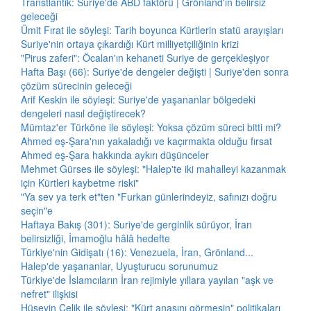
Transtlantik: Suriye'de ABD faktörü | Grönland'ın belirsiz
geleceği
Ümit Fırat ile söyleşi: Tarih boyunca Kürtlerin statü arayışları
Suriye'nin ortaya çıkardığı Kürt milliyetçiliğinin krizi
"Pirus zaferi": Öcalan'ın kehaneti Suriye de gerçekleşiyor
Hafta Başı (66): Suriye'de dengeler değişti | Suriye'den sonra
çözüm sürecinin geleceği
Arif Keskin ile söyleşi: Suriye'de yaşananlar bölgedeki
dengeleri nasıl değiştirecek?
Mümtaz'er Türköne ile söyleşi: Yoksa çözüm süreci bitti mi?
Ahmed eş-Şara'nın yakaladığı ve kaçırmakta olduğu fırsat
Ahmed eş-Şara hakkında aykırı düşünceler
Mehmet Gürses ile söyleşi: "Halep'te iki mahalleyi kazanmak
için Kürtleri kaybetme riski"
"Ya sev ya terk et"ten "Furkan günlerindeyiz, safınızı doğru
seçin"e
Haftaya Bakış (301): Suriye'de gerginlik sürüyor, İran
belirsizliği, İmamoğlu hâlâ hedefte
Türkiye'nin Gidişatı (16): Venezuela, İran, Grönland...
Halep'de yaşananlar, Uyuşturucu sorunumuz
Türkiye'de İslamcıların İran rejimiyle yıllara yayılan "aşk ve
nefret" ilişkisi
Hüseyin Çelik ile söyleşi: "Kürt anasını görmesin" politikaları