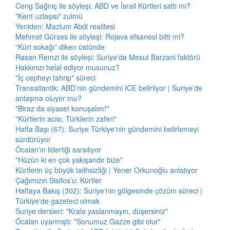
Ceng Sağnıç ile söyleşi: ABD ve İsrail Kürtleri sattı mı?
"Kent uzlaşısı" zulmü
Yeniden: Mazlum Abdi realitesi
Mehmet Gürses ile söyleşi: Rojava efsanesi bitti mi?
“Kürt sokağı” diken üstünde
Rasan Remzi ile söyleşi: Suriye'de Mesut Barzani faktörü
Hakkınızı helal ediyor musunuz?
"İç cepheyi tahrip" süreci
Transatlantik: ABD’nin gündemini ICE belirliyor | Suriye’de
anlaşma oluyor mu?
"Biraz da siyaset konuşalım!"
"Kürtlerin acısı, Türklerin zaferi"
Hafta Başı (67): Suriye Türkiye'nin gündemini belirlemeyi
sürdürüyor
Öcalan'ın liderliği sarsılıyor
"Hüzün ki en çok yakışandır bize"
Kürtlerin üç büyük talihsizliği | Yener Orkunoğlu anlatıyor
Çağımızın Sisifos’u: Kürtler
Haftaya Bakış (302): Suriye'nin gölgesinde çözüm süreci |
Türkiye'de gazeteci olmak
Suriye dersleri: "Krala yaslanmayın, düşersiniz"
Öcalan uyarmıştı: "Sonumuz Gazze gibi olur"