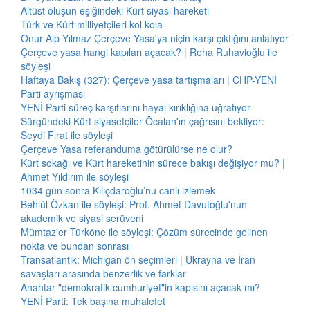
Altüst oluşun eşiğindeki Kürt siyasi hareketi
Türk ve Kürt milliyetçileri kol kola
Onur Alp Yılmaz Çerçeve Yasa'ya niçin karşı çıktığını anlatıyor
Çerçeve yasa hangi kapıları açacak? | Reha Ruhavioğlu ile
söyleşi
Haftaya Bakış (327): Çerçeve yasa tartışmaları | CHP-YENİ
Parti ayrışması
YENİ Parti süreç karşıtlarını hayal kırıklığına uğratıyor
Sürgündeki Kürt siyasetçiler Öcalan'ın çağrısını bekliyor:
Seydi Fırat ile söyleşi
Çerçeve Yasa referanduma götürülürse ne olur?
Kürt sokağı ve Kürt hareketinin sürece bakışı değişiyor mu? |
Ahmet Yıldırım ile söyleşi
1034 gün sonra Kılıçdaroğlu’nu canlı izlemek
Behlül Özkan ile söyleşi: Prof. Ahmet Davutoğlu'nun
akademik ve siyasi serüveni
Mümtaz'er Türköne ile söyleşi: Çözüm sürecinde gelinen
nokta ve bundan sonrası
Transatlantik: Michigan ön seçimleri | Ukrayna ve İran
savaşları arasında benzerlik ve farklar
Anahtar "demokratik cumhuriyet"in kapısını açacak mı?
YENİ Parti: Tek başına muhalefet