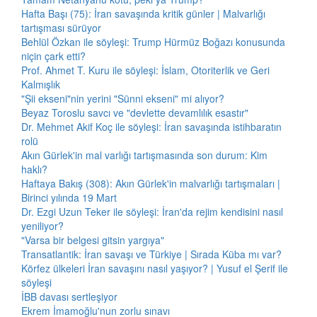
Hafta Başı (75): İran savaşında kritik günler | Malvarlığı
tartışması sürüyor
Behlül Özkan ile söyleşi: Trump Hürmüz Boğazı konusunda
niçin çark etti?
Prof. Ahmet T. Kuru ile söyleşi: İslam, Otoriterlik ve Geri
Kalmışlık
"Şii ekseni"nin yerini "Sünni ekseni" mi alıyor?
Beyaz Toroslu savcı ve "devlette devamlılık esastır"
Dr. Mehmet Akif Koç ile söyleşi: İran savaşında istihbaratın
rolü
Akın Gürlek'in mal varlığı tartışmasında son durum: Kim
haklı?
Haftaya Bakış (308): Akın Gürlek'in malvarlığı tartışmaları |
Birinci yılında 19 Mart
Dr. Ezgi Uzun Teker ile söyleşi: İran'da rejim kendisini nasıl
yeniliyor?
"Varsa bir belgesi gitsin yargıya"
Transatlantik: İran savaşı ve Türkiye | Sırada Küba mı var?
Körfez ülkeleri İran savaşını nasıl yaşıyor? | Yusuf el Şerif ile
söyleşi
İBB davası sertleşiyor
Ekrem İmamoğlu'nun zorlu sınavı