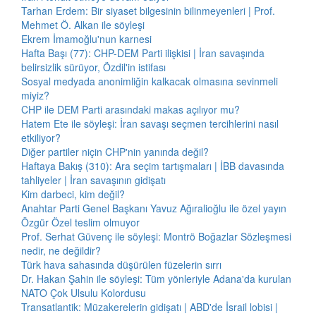
Tarhan Erdem: Bir siyaset bilgesinin bilinmeyenleri | Prof.
Mehmet Ö. Alkan ile söyleşi
Ekrem İmamoğlu'nun karnesi
Hafta Başı (77): CHP-DEM Parti ilişkisi | İran savaşında
belirsizlik sürüyor, Özdil'in istifası
Sosyal medyada anonimliğin kalkacak olmasına sevinmeli
miyiz?
CHP ile DEM Parti arasındaki makas açılıyor mu?
Hatem Ete ile söyleşi: İran savaşı seçmen tercihlerini nasıl
etkiliyor?
Diğer partiler niçin CHP'nin yanında değil?
Haftaya Bakış (310): Ara seçim tartışmaları | İBB davasında
tahliyeler | İran savaşının gidişatı
Kim darbeci, kim değil?
Anahtar Parti Genel Başkanı Yavuz Ağıralioğlu ile özel yayın
Özgür Özel teslim olmuyor
Prof. Serhat Güvenç ile söyleşi: Montrö Boğazlar Sözleşmesi
nedir, ne değildir?
Türk hava sahasında düşürülen füzelerin sırrı
Dr. Hakan Şahin ile söyleşi: Tüm yönleriyle Adana'da kurulan
NATO Çok Ulsulu Kolordusu
Transatlantik: Müzakerelerin gidişatı | ABD'de İsrail lobisi |