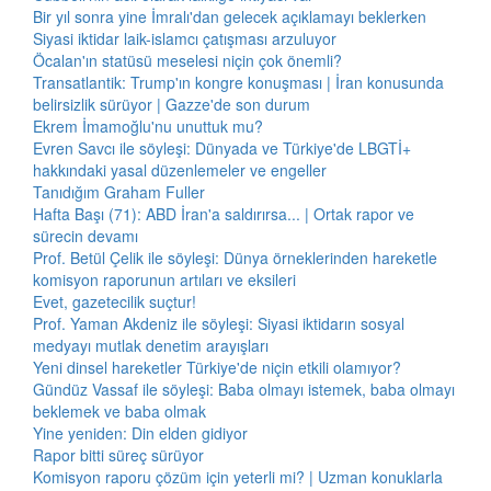
Bir yıl sonra yine İmralı'dan gelecek açıklamayı beklerken
Siyasi iktidar laik-islamcı çatışması arzuluyor
Öcalan'ın statüsü meselesi niçin çok önemli?
Transatlantik: Trump'ın kongre konuşması | İran konusunda
belirsizlik sürüyor | Gazze'de son durum
Ekrem İmamoğlu'nu unuttuk mu?
Evren Savcı ile söyleşi: Dünyada ve Türkiye'de LBGTİ+
hakkındaki yasal düzenlemeler ve engeller
Tanıdığım Graham Fuller
Hafta Başı (71): ABD İran'a saldırırsa... | Ortak rapor ve
sürecin devamı
Prof. Betül Çelik ile söyleşi: Dünya örneklerinden hareketle
komisyon raporunun artıları ve eksileri
Evet, gazetecilik suçtur!
Prof. Yaman Akdeniz ile söyleşi: Siyasi iktidarın sosyal
medyayı mutlak denetim arayışları
Yeni dinsel hareketler Türkiye'de niçin etkili olamıyor?
Gündüz Vassaf ile söyleşi: Baba olmayı istemek, baba olmayı
beklemek ve baba olmak
Yine yeniden: Din elden gidiyor
Rapor bitti süreç sürüyor
Komisyon raporu çözüm için yeterli mi? | Uzman konuklarla