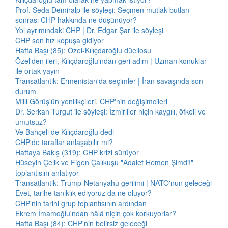
Prof. Seda Demiralp ile söyleşi: Seçmen mutlak butlan
sonrası CHP hakkında ne düşünüyor?
Yol ayrımındaki CHP | Dr. Edgar Şar ile söyleşi
CHP son hız kopuşa gidiyor
Hafta Başı (85): Özel-Kılıçdaroğlu düellosu
Özel'den ileri, Kılıçdaroğlu'ndan geri adım | Uzman konuklar
ile ortak yayın
Transatlantik: Ermenistan'da seçimler | İran savaşında son
durum
Milli Görüş'ün yenilikçileri, CHP'nin değişimcileri
Dr. Serkan Turgut ile söyleşi: İzmirliler niçin kaygılı, öfkeli ve
umutsuz?
Ve Bahçeli de Kılıçdaroğlu dedi
CHP'de taraflar anlaşabilir mi?
Haftaya Bakış (319): CHP krizi sürüyor
Hüseyin Çelik ve Figen Çalıkuşu "Adalet Hemen Şimdi!"
toplantısını anlatıyor
Transatlantik: Trump-Netanyahu gerilimi | NATO'nun geleceği
Evet, tarihe tanıklık ediyoruz da ne oluyor?
CHP'nin tarihi grup toplantısının ardından
Ekrem İmamoğlu'ndan hâlâ niçin çok korkuyorlar?
Hafta Başı (84): CHP'nin belirsiz geleceği