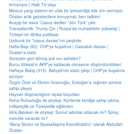
tırmanıyor | Halk TV olayı
Mevcut yargı sistemi en ufak bir iyimserliğe bile izin vermiyor
Öcalan artık gazetecilere konuşmalı, ben talibim!
Acayip bir dava: Casus dediler "Jön Türk" çıktı
Transatlantik: Trump-Çin | Rusya'da muhalefetin yükselişi |
Türkiye'nin Afrika politikası
Uyduruk bir "casus davası"nın peşinde
Hafta Başı (82): CHP'ye kuşatma | Casusluk davası |
Öcalan'a statü
Süreçten geri dönüş yok mu sahiden?
Burcu Köksal'ın AKP'ye katılacak olmasının düşündürdükleri
Haftaya Bakış (315): Bahçeli'nin statü çıkışı | CHP'ye kuşatma
sürüyor
Özgür Özel ve Ekrem İmamoğlu, Erdoğan'a rağmen sürece
sahip çıkıyor
Hayvan düşmanlığının siyasi boyutları
Reha Ruhavioğlu ile söyleşi: Kürtlerde kimliğe sahip çıkma,
milliyetçilik ve Türkiyelilik eğilimleri
İdris Baluken ile söyleşi: Somut adımlar atılacak mı? Süreç
menzile varacak mı?
“Barış Süreci ve Siyasallaşma Koordinatörü” olarak Abdullah
Öcalan