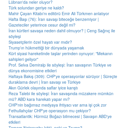
Lübnan'da neler oluyor?
Türk solundan geriye ne kaldı?
Mahir Çayan Kitabı'nı editörü Emir Ali Türkmen anlatıyor
Hafta Başı (76): İran savaşı biteceğe benzemiyor |
Gazeteciler yeterince cesur değil mi?
İran kürtleri savaşa neden dahil olmuyor? | Ceng Sağnıç ile
söyleşi
Siyasetçilerin özel hayatı var mıdır?
Trump'ın hükmettiği bir dünyada yaşamak
Kürt siyasi hareketinde taşlar yerinden oynuyor: "Mekanın
sahipleri geliyor"
Prof. Selva Demiralp ile söyleşi: İran savaşının Türkiye ve
dünya ekonomisine etkileri
Haftaya Bakış (309): CHP'ye operasyonlar sürüyor | Süreçte
duraklama devri | İran savaşı ve Türkiye
Akın Gürlek olayında saflar iyice karıştı
Reza Talebi ile söyleşi: İran savaşında müzakere mümkün
mü? ABD kara harekatı yapar mı?
CHP'nin bağımsız medyaya ihtiyacı var ama işi çok zor
Fethullahçılar CHP'ye operasyon mu çekiyor?
Transatlantik: Hürmüz Boğazı bilmecesi | Savaşın ABD'ye
etkileri
Tamam Netanyahu kötü, peki ya Trump?