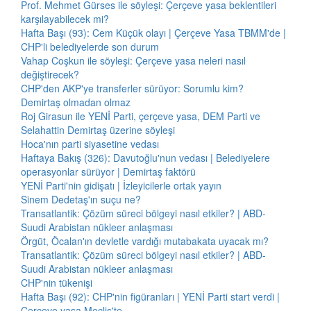
Prof. Mehmet Gürses ile söyleşi: Çerçeve yasa beklentileri
karşılayabilecek mi?
Hafta Başı (93): Cem Küçük olayı | Çerçeve Yasa TBMM'de |
CHP'li belediyelerde son durum
Vahap Coşkun ile söyleşi: Çerçeve yasa neleri nasıl
değiştirecek?
CHP'den AKP'ye transferler sürüyor: Sorumlu kim?
Demirtaş olmadan olmaz
Roj Girasun ile YENİ Parti, çerçeve yasa, DEM Parti ve
Selahattin Demirtaş üzerine söyleşi
Hoca'nın parti siyasetine vedası
Haftaya Bakış (326): Davutoğlu'nun vedası | Belediyelere
operasyonlar sürüyor | Demirtaş faktörü
YENİ Parti'nin gidişatı | İzleyicilerle ortak yayın
Sinem Dedetaş'ın suçu ne?
Transatlantik: Çözüm süreci bölgeyi nasıl etkiler? | ABD-
Suudi Arabistan nükleer anlaşması
Örgüt, Öcalan'ın devletle vardığı mutabakata uyacak mı?
Transatlantik: Çözüm süreci bölgeyi nasıl etkiler? | ABD-
Suudi Arabistan nükleer anlaşması
CHP'nin tükenişi
Hafta Başı (92): CHP'nin figüranları | YENİ Parti start verdi |
Çerçeve yasa Meclis'te