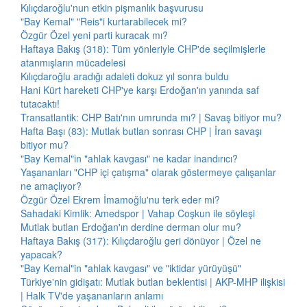
Kılıçdaroğlu'nun etkin pişmanlık başvurusu
"Bay Kemal" "Reis"i kurtarabilecek mi?
Özgür Özel yeni parti kuracak mı?
Haftaya Bakış (318): Tüm yönleriyle CHP'de seçilmişlerle
atanmışların mücadelesi
Kılıçdaroğlu aradığı adaleti dokuz yıl sonra buldu
Hani Kürt hareketi CHP'ye karşı Erdoğan'ın yanında saf
tutacaktı!
Transatlantik: CHP Batı'nın umrunda mı? | Savaş bitiyor mu?
Hafta Başı (83): Mutlak butlan sonrası CHP | İran savaşı
bitiyor mu?
"Bay Kemal"in "ahlak kavgası" ne kadar inandırıcı?
Yaşananları "CHP içi çatışma" olarak göstermeye çalışanlar
ne amaçlıyor?
Özgür Özel Ekrem İmamoğlu'nu terk eder mi?
Sahadaki Kimlik: Amedspor | Vahap Coşkun ile söyleşi
Mutlak butlan Erdoğan'ın derdine derman olur mu?
Haftaya Bakış (317): Kılıçdaroğlu geri dönüyor | Özel ne
yapacak?
"Bay Kemal"in "ahlak kavgası" ve "iktidar yürüyüşü"
Türkiye'nin gidişatı: Mutlak butlan beklentisi | AKP-MHP ilişkisi
| Halk TV'de yaşananların anlamı