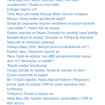
müzakereleri | Öcalan'a umut hakkı
Erdoğan İslamcı mı?
Taha Akyol yeni kitabı Dünyayı Bölen Devrim'i anlatıyor
Mansur Yavaş neden gündemde değil?
Suriye'de yaşananlar seçmen tercihlerini ve çözüm sürecini
nasıl etkiler? | Hatem Ete ile söyleşi
Epstein skandalı ve Noam Chomsky'nin yarattığı hayal kırıklığı
Mustafa Akyol ile söyleşi: Dünyada ve Türkiye'de İslamiyet,
İslamcılık ve cihatçılığın geleceği
Haftaya Bakış (303): Bahçeli süreci kurtarabilecek mi? |
Epstein olayı | Depremin üçüncü yılı
Reza Talebi ile söyleşi: İran-ABD görüşmelerinden sonuç
alınır mı? Alınmazsa ne olabilir?
"Büyük medya" krizdeymiş!
Cengiz Çandar ile söyleşi: Suriye'de aslında ne oldu?
Çözüm sürecinde sil baştan
Bir 12 Eylül trajedisi: Hayko Manuel Eldemir (Yergetyan)
Emine Uçak ile söyleşi: CHP'nin yankı uyandıran Kürt
konferansı
Türkiye'nin Öcalan'a ihtiyacı var
Hafta Başı (68): Epstein skandalının gösterdikleri | CHP ve
Kürt sorunu