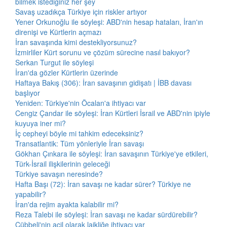
bilmek istediğiniz her şey
Savaş uzadıkça Türkiye için riskler artıyor
Yener Orkunoğlu ile söyleşi: ABD'nin hesap hataları, İran'ın
direnişi ve Kürtlerin açmazı
İran savaşında kimi destekliyorsunuz?
İzmirliler Kürt sorunu ve çözüm sürecine nasıl bakıyor?
Serkan Turgut ile söyleşi
İran'da gözler Kürtlerin üzerinde
Haftaya Bakış (306): İran savaşının gidişatı | İBB davası
başlıyor
Yeniden: Türkiye'nin Öcalan'a ihtiyacı var
Cengiz Çandar ile söyleşi: İran Kürtleri İsrail ve ABD'nin ipiyle
kuyuya iner mi?
İç cepheyi böyle mi tahkim edeceksiniz?
Transatlantik: Tüm yönleriyle İran savaşı
Gökhan Çınkara ile söyleşi: İran savaşının Türkiye'ye etkileri,
Türk-İsrail ilişkilerinin geleceği
Türkiye savaşın neresinde?
Hafta Başı (72): İran savaşı ne kadar sürer? Türkiye ne
yapabilir?
İran'da rejim ayakta kalabilir mi?
Reza Talebi ile söyleşi: İran savaşı ne kadar sürdürebilir?
Cübbeli'nin acil olarak laikliğe ihtiyacı var