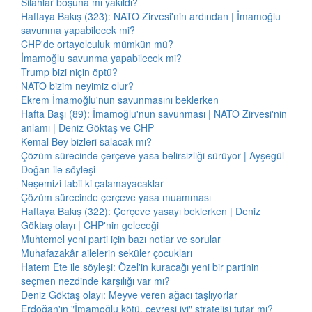
Silahlar boşuna mı yakıldı?
Haftaya Bakış (323): NATO Zirvesi'nin ardından | İmamoğlu
savunma yapabilecek mi?
CHP'de ortayolculuk mümkün mü?
İmamoğlu savunma yapabilecek mi?
Trump bizi niçin öptü?
NATO bizim neyimiz olur?
Ekrem İmamoğlu'nun savunmasını beklerken
Hafta Başı (89): İmamoğlu'nun savunması | NATO Zirvesi'nin
anlamı | Deniz Göktaş ve CHP
Kemal Bey bizleri salacak mı?
Çözüm sürecinde çerçeve yasa belirsizliği sürüyor | Ayşegül
Doğan ile söyleşi
Neşemizi tabii ki çalamayacaklar
Çözüm sürecinde çerçeve yasa muamması
Haftaya Bakış (322): Çerçeve yasayı beklerken | Deniz
Göktaş olayı | CHP'nin geleceği
Muhtemel yeni parti için bazı notlar ve sorular
Muhafazakâr ailelerin seküler çocukları
Hatem Ete ile söyleşi: Özel'in kuracağı yeni bir partinin
seçmen nezdinde karşılığı var mı?
Deniz Göktaş olayı: Meyve veren ağacı taşlıyorlar
Erdoğan'ın "İmamoğlu kötü, çevresi iyi" stratejisi tutar mı?