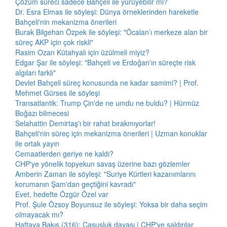
Çözüm süreci sadece Bahçeli ile yürüyebilir mi?
Dr. Esra Elmas ile söyleşi: Dünya örneklerinden hareketle
Bahçeli'nin mekanizma önerileri
Burak Bilgehan Özpek ile söyleşi: "Öcalan’ı merkeze alan bir
süreç AKP için çok riskli"
Rasim Ozan Kütahyalı için üzülmeli miyiz?
Edgar Şar ile söyleşi: "Bahçeli ve Erdoğan'ın süreçte risk
algıları farklı"
Devlet Bahçeli süreç konusunda ne kadar samimi? | Prof.
Mehmet Gürses ile söyleşi
Transatlantik: Trump Çin'de ne umdu ne buldu? | Hürmüz
Boğazı bilmecesi
Selahattin Demirtaş'ı bir rahat bırakmıyorlar!
Bahçeli'nin süreç için mekanizma önerileri | Uzman konuklar
ile ortak yayın
Cemaatlerden geriye ne kaldı?
CHP'ye yönelik topyekun savaş üzerine bazı gözlemler
Amberin Zaman ile söyleşi: "Suriye Kürtleri kazanımlarını
korumanın Şam'dan geçtiğini kavradı"
Evet, hedefte Özgür Özel var
Prof. Şule Özsoy Boyunsuz ile söyleşi: Yoksa bir daha seçim
olmayacak mı?
Haftaya Bakış (316): Casusluk davası | CHP'ye saldırılar