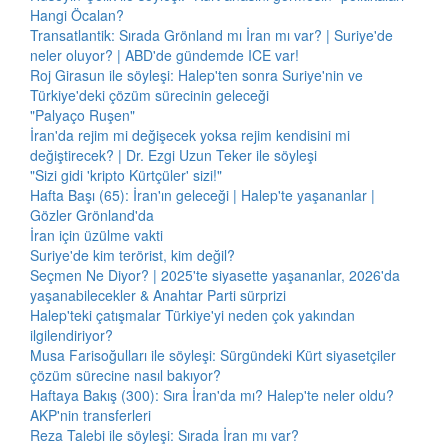
Hangi Öcalan?
Transatlantik: Sırada Grönland mı İran mı var? | Suriye'de
neler oluyor? | ABD'de gündemde ICE var!
Roj Girasun ile söyleşi: Halep'ten sonra Suriye'nin ve
Türkiye'deki çözüm sürecinin geleceği
"Palyaço Ruşen"
İran'da rejim mi değişecek yoksa rejim kendisini mi
değiştirecek? | Dr. Ezgi Uzun Teker ile söyleşi
"Sizi gidi 'kripto Kürtçüler' sizi!"
Hafta Başı (65): İran'ın geleceği | Halep'te yaşananlar |
Gözler Grönland'da
İran için üzülme vakti
Suriye'de kim terörist, kim değil?
Seçmen Ne Diyor? | 2025'te siyasette yaşananlar, 2026'da
yaşanabilecekler & Anahtar Parti sürprizi
Halep'teki çatışmalar Türkiye'yi neden çok yakından
ilgilendiriyor?
Musa Farisoğulları ile söyleşi: Sürgündeki Kürt siyasetçiler
çözüm sürecine nasıl bakıyor?
Haftaya Bakış (300): Sıra İran'da mı? Halep'te neler oldu?
AKP'nin transferleri
Reza Talebi ile söyleşi: Sırada İran mı var?