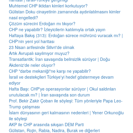
Muhtemel CHP iktidarı kimleri korkutuyor?
Gülistan Doku cinayetinin zamanında aydınlatılmasını kimler
nasıl engelledi?
Çözüm sürecini Erdoğan mı tıkıyor?
CHP ne yapabilir? İzleyicilerin katılımıyla ortak yayın
Haftaya Bakış (313): Erdoğan sürece mührünü vuracak mı? |
CHP'nin yeni yol haritası
23 Nisan arifesinde Silivri'de olmak
Artık Avrupalı sayılmıyor muyuz?
Transatlantik: İran savaşında belirsizlik sürüyor | Doğu
Akdeniz'de neler oluyor?
CHP "darbe mekaniği"ne karşı ne yapabilir?
İsrail ve destekçileri Türkiye'yi hedef göstermeye devam
ediyor
Hafta Başı: CHP'ye operasyonlar sürüyor | Okul saldırıları
unutulacak mı? | İran savaşında son durum
Prof. Bekir Zakir Çoban ile söyleşi: Tüm yönleriyle Papa Leo-
Trump çatışması
İslam dünyasının geri kalmasının nedenleri | Yener Orkunoğlu
ile söyleşi
AKP ile CHP arasında sıkışan DEM Parti
Gülistan, Rojin, Rabia, Nadira, Burak ve diğerleri