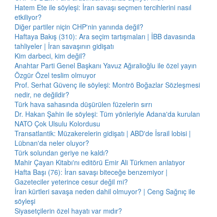
Hatem Ete ile söyleşi: İran savaşı seçmen tercihlerini nasıl
etkiliyor?
Diğer partiler niçin CHP'nin yanında değil?
Haftaya Bakış (310): Ara seçim tartışmaları | İBB davasında
tahliyeler | İran savaşının gidişatı
Kim darbeci, kim değil?
Anahtar Parti Genel Başkanı Yavuz Ağıralioğlu ile özel yayın
Özgür Özel teslim olmuyor
Prof. Serhat Güvenç ile söyleşi: Montrö Boğazlar Sözleşmesi
nedir, ne değildir?
Türk hava sahasında düşürülen füzelerin sırrı
Dr. Hakan Şahin ile söyleşi: Tüm yönleriyle Adana'da kurulan
NATO Çok Ulsulu Kolordusu
Transatlantik: Müzakerelerin gidişatı | ABD'de İsrail lobisi |
Lübnan'da neler oluyor?
Türk solundan geriye ne kaldı?
Mahir Çayan Kitabı'nı editörü Emir Ali Türkmen anlatıyor
Hafta Başı (76): İran savaşı biteceğe benzemiyor |
Gazeteciler yeterince cesur değil mi?
İran kürtleri savaşa neden dahil olmuyor? | Ceng Sağnıç ile
söyleşi
Siyasetçilerin özel hayatı var mıdır?