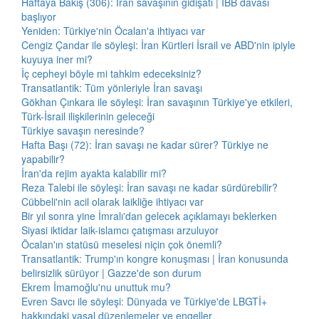
Haftaya Bakış (306): İran savaşının gidişatı | İBB davası
başlıyor
Yeniden: Türkiye'nin Öcalan'a ihtiyacı var
Cengiz Çandar ile söyleşi: İran Kürtleri İsrail ve ABD'nin ipiyle
kuyuya iner mi?
İç cepheyi böyle mi tahkim edeceksiniz?
Transatlantik: Tüm yönleriyle İran savaşı
Gökhan Çınkara ile söyleşi: İran savaşının Türkiye'ye etkileri,
Türk-İsrail ilişkilerinin geleceği
Türkiye savaşın neresinde?
Hafta Başı (72): İran savaşı ne kadar sürer? Türkiye ne
yapabilir?
İran'da rejim ayakta kalabilir mi?
Reza Talebi ile söyleşi: İran savaşı ne kadar sürdürebilir?
Cübbeli'nin acil olarak laikliğe ihtiyacı var
Bir yıl sonra yine İmralı'dan gelecek açıklamayı beklerken
Siyasi iktidar laik-islamcı çatışması arzuluyor
Öcalan'ın statüsü meselesi niçin çok önemli?
Transatlantik: Trump'ın kongre konuşması | İran konusunda
belirsizlik sürüyor | Gazze'de son durum
Ekrem İmamoğlu'nu unuttuk mu?
Evren Savcı ile söyleşi: Dünyada ve Türkiye'de LBGTİ+
hakkındaki yasal düzenlemeler ve engeller