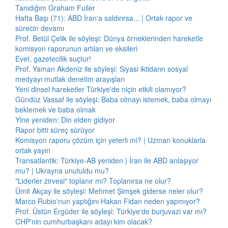
Tanıdığım Graham Fuller
Hafta Başı (71): ABD İran'a saldırırsa... | Ortak rapor ve
sürecin devamı
Prof. Betül Çelik ile söyleşi: Dünya örneklerinden hareketle
komisyon raporunun artıları ve eksileri
Evet, gazetecilik suçtur!
Prof. Yaman Akdeniz ile söyleşi: Siyasi iktidarın sosyal
medyayı mutlak denetim arayışları
Yeni dinsel hareketler Türkiye'de niçin etkili olamıyor?
Gündüz Vassaf ile söyleşi: Baba olmayı istemek, baba olmayı
beklemek ve baba olmak
Yine yeniden: Din elden gidiyor
Rapor bitti süreç sürüyor
Komisyon raporu çözüm için yeterli mi? | Uzman konuklarla
ortak yayın
Transatlantik: Türkiye-AB yeniden | İran ile ABD anlaşıyor
mu? | Ukrayna unutuldu mu?
"Liderler zirvesi" toplanır mı? Toplanırsa ne olur?
Ümit Akçay ile söyleşi: Mehmet Şimşek giderse neler olur?
Marco Rubio'nun yaptığını Hakan Fidan neden yapmıyor?
Prof. Üstün Ergüder ile söyleşi: Türkiye'de burjuvazi var mı?
CHP'nin cumhurbaşkanı adayı kim olacak?