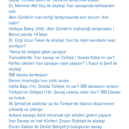
Dr. Mehmet Akif Koç ile söyleşi: İran savaşında istihbaratın
rolü
Akın Gürlek'in mal varlığı tartışmasında son durum: Kim
haklı?
Haftaya Bakış (308): Akın Gürlek'in malvarlığı tartışmaları |
Birinci yılında 19 Mart
Dr. Ezgi Uzun Teker ile söyleşi: İran'da rejim kendisini nasıl
yeniliyor?
"Varsa bir belgesi gitsin yargıya"
Transatlantik: İran savaşı ve Türkiye | Sırada Küba mı var?
Körfez ülkeleri İran savaşını nasıl yaşıyor? | Yusuf el Şerif ile
söyleşi
İBB davası sertleşiyor
Ekrem İmamoğlu'nun zorlu sınavı
Hafta Başı (74): Sırada Türkiye mi var? İBB davasının anlamı
Türkiye'nin Gidişatı (18): Savaş uzarsa neler olur? İBB Davası
ve hukuk
Ali Şeriati'ye saldırılar ya da Türkiye'de İslamcı düşüncenin
yükseliş ve çöküşü
Ankara savaşa dahil olmamak için elinden geleni yapıyor
İran Savaşı ve Irak Kürtleri: Zıryan Rojhılati ile söyleşi
Duran Kalkan ile Devlet Bahçeli'yi buluşturan savaş