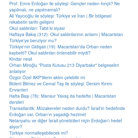
Prof. Emre Erdoğan ile söyleşi: Gençler neden hınçlı? Ne
yapılmalı, ne yapılmamalı?
Ali Yaycıoğlu ile söyleşi: Türkiye ve İran | Bir bölgesel
rekabetin tarihi gelişimi
Okul saldırıları: Tabii ki siyasi
Haftaya Bakış (312): Okul saldırılarının anlamı | Macaristan
Türkiye'ye benziyor mu?
Türkiye'nin Gidişatı (19): Macaristan'da Orban neden
kaybetti? Okul saldırıları önlenebilir miydi?
Kindar nesil
Orhan Miroğlu "Posta Kutusu 213 Diyarbakır" belgeselini
anlatıyor
Özgür Özel AKP'lilerin aklını çelebilir mi
Bülent Bilmez ve Cemal Taş ile söyleşi: Dersim Kırımı
Envanteri
Hafta Başı (78): Mansur Yavaş da hedefte | Macaristan
dersleri
Transatlantik: Müzakereler neden durdu? İsrail’in hedefinde
Erdoğan var, Orban’ın yaşadığı hezimet
Netanyahu ve diğer İsrail yöneticileri niçin Erdoğan'ı hedef
alıyor?
Türkiye normalleşebilecek mi?