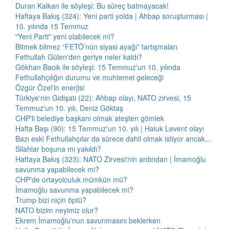
Duran Kalkan ile söyleşi: Bu süreç batmayacak!
Haftaya Bakış (324): Yeni parti yolda | Ahbap soruşturması |
10. yılında 15 Temmuz
"Yeni Parti" yeni olabilecek mi?
Bitmek bilmez “FETÖ’nün siyasi ayağı” tartışmaları
Fethullah Gülen'den geriye neler kaldı?
Gökhan Bacık ile söyleşi: 15 Temmuz'un 10. yılında
Fethullahçılığın durumu ve muhtemel geleceği
Özgür Özel'in enerjisi
Türkiye'nin Gidişatı (22): Ahbap olayı, NATO zirvesi, 15
Temmuz'un 10. yılı, Deniz Göktaş
CHP'li belediye başkanı olmak ateşten gömlek
Hafta Başı (90): 15 Temmuz'un 10. yılı | Haluk Levent olayı
Bazı eski Fethullahçılar da sürece dahil olmak istiyor ancak...
Silahlar boşuna mı yakıldı?
Haftaya Bakış (323): NATO Zirvesi'nin ardından | İmamoğlu
savunma yapabilecek mi?
CHP'de ortayolculuk mümkün mü?
İmamoğlu savunma yapabilecek mi?
Trump bizi niçin öptü?
NATO bizim neyimiz olur?
Ekrem İmamoğlu'nun savunmasını beklerken