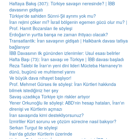
Haftaya Bakış (307): Türkiye savaşın neresinde? | İBB
davasının gidişatı
Türkiye'de sahiden Sünni-Şii ayrımı yok mu?
İran rejimi çöker mi? İsrail bölgenin egemen gücü olur mu? |
Prof. Hamit Bozarslan ile söyleşi
Erdoğan'ın yurtta barışa ne zaman ihtiyacı olacak?
Transatlantik: İran savaşının gidişatı | Halkbank davası tatlıya
bağlanıyor
İBB Davasının ilk gününden izlenimler: Usul esası belirler
Hafta Başı (73): İran savaşı ve Türkiye | İBB davası başladı
Reza Talebi ile İran'ın yeni dini lideri Mücteba Hamaney'in
dünü, bugünü ve muhtemel yarını
Ve büyük dava nihayet başlıyor!
Prof. Mehmet Gürses ile söyleşi: İran Kürtleri hakkında
bilmek istediğiniz her şey
Savaş uzadıkça Türkiye için riskler artıyor
Yener Orkunoğlu ile söyleşi: ABD'nin hesap hataları, İran'ın
direnişi ve Kürtlerin açmazı
İran savaşında kimi destekliyorsunuz?
İzmirliler Kürt sorunu ve çözüm sürecine nasıl bakıyor?
Serkan Turgut ile söyleşi
İran'da gözler Kürtlerin üzerinde