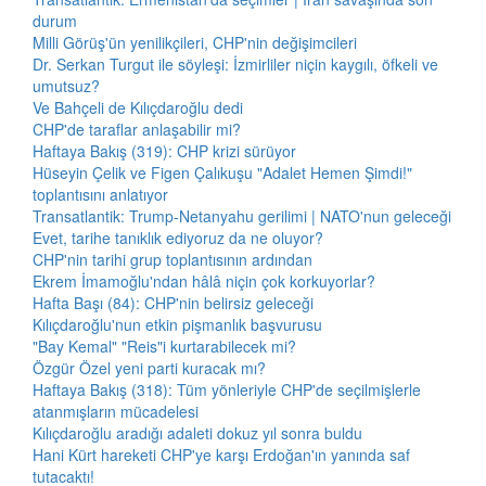
durum
Milli Görüş'ün yenilikçileri, CHP'nin değişimcileri
Dr. Serkan Turgut ile söyleşi: İzmirliler niçin kaygılı, öfkeli ve
umutsuz?
Ve Bahçeli de Kılıçdaroğlu dedi
CHP'de taraflar anlaşabilir mi?
Haftaya Bakış (319): CHP krizi sürüyor
Hüseyin Çelik ve Figen Çalıkuşu "Adalet Hemen Şimdi!"
toplantısını anlatıyor
Transatlantik: Trump-Netanyahu gerilimi | NATO'nun geleceği
Evet, tarihe tanıklık ediyoruz da ne oluyor?
CHP'nin tarihi grup toplantısının ardından
Ekrem İmamoğlu'ndan hâlâ niçin çok korkuyorlar?
Hafta Başı (84): CHP'nin belirsiz geleceği
Kılıçdaroğlu'nun etkin pişmanlık başvurusu
"Bay Kemal" "Reis"i kurtarabilecek mi?
Özgür Özel yeni parti kuracak mı?
Haftaya Bakış (318): Tüm yönleriyle CHP'de seçilmişlerle
atanmışların mücadelesi
Kılıçdaroğlu aradığı adaleti dokuz yıl sonra buldu
Hani Kürt hareketi CHP'ye karşı Erdoğan'ın yanında saf
tutacaktı!