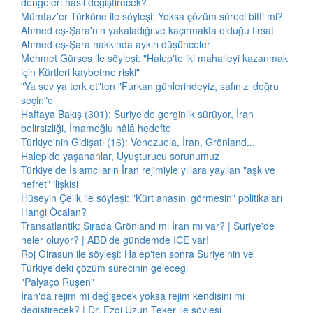
dengeleri nasıl değiştirecek?
Mümtaz'er Türköne ile söyleşi: Yoksa çözüm süreci bitti mi?
Ahmed eş-Şara'nın yakaladığı ve kaçırmakta olduğu fırsat
Ahmed eş-Şara hakkında aykırı düşünceler
Mehmet Gürses ile söyleşi: "Halep'te iki mahalleyi kazanmak
için Kürtleri kaybetme riski"
"Ya sev ya terk et"ten "Furkan günlerindeyiz, safınızı doğru
seçin"e
Haftaya Bakış (301): Suriye'de gerginlik sürüyor, İran
belirsizliği, İmamoğlu hâlâ hedefte
Türkiye'nin Gidişatı (16): Venezuela, İran, Grönland...
Halep'de yaşananlar, Uyuşturucu sorunumuz
Türkiye'de İslamcıların İran rejimiyle yıllara yayılan "aşk ve
nefret" ilişkisi
Hüseyin Çelik ile söyleşi: "Kürt anasını görmesin" politikaları
Hangi Öcalan?
Transatlantik: Sırada Grönland mı İran mı var? | Suriye'de
neler oluyor? | ABD'de gündemde ICE var!
Roj Girasun ile söyleşi: Halep'ten sonra Suriye'nin ve
Türkiye'deki çözüm sürecinin geleceği
"Palyaço Ruşen"
İran'da rejim mi değişecek yoksa rejim kendisini mi
değiştirecek? | Dr. Ezgi Uzun Teker ile söyleşi