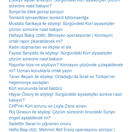
sürecine nasıl bakıyor?
Suriye'de bilek güreşi sürüyor
Temkinli iyimserlikten temkinli kötümserliğe
Mustafa Sarıkaya ile söyleşi: Sürgündeki Kürt siyasetçiler
çözüm sürecine nasıl bakıyor
Haftaya Bakış (298): Bitmeyen operasyonlar | Komisyon
ortak rapor çıkarabilecek mi?
Kadın düşmanları ve ırkçılar el ele
Faysal Sarıyıldız ile söyleşi: Sürgündeki Kürt siyasetçiler
çözüm sürecine nasıl bakıyor
Raporlar bize ne söylüyor? Komisyon çözümde uzlaşabilecek
mi? Uzman konuklarla ortak yayın
Taner Akçam ile söyleşi: Ortadoğu'da İsrail ve Türkiye'nin
hegemonya savaşları
Kürt sorununda İsrail faktörü
Hişyar Özsoy ile söyleşi: Sürgündeki siyasetçiler sürece nasıl
bakıyor?
CHP'nin Kürt sorunu ve Leyla Zana sınavı
Roj Girasun ile söyleşi: Çözüm sürecinin önündeki Suriye
engeli aşılabilecek mi?
Sadettin Saran'ın çiğnenen onuru
Hafta Başı (62): Mehmet Akif Ersoy operasyonu sürüyor |