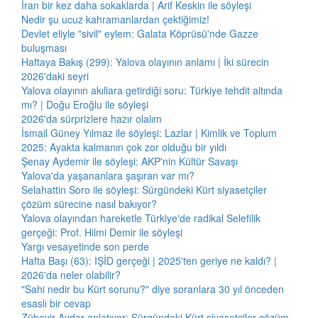
İran bir kez daha sokaklarda | Arif Keskin ile söyleşi
Nedir şu ucuz kahramanlardan çektiğimiz!
Devlet eliyle "sivil" eylem: Galata Köprüsü'nde Gazze
buluşması
Haftaya Bakış (299): Yalova olayının anlamı | İki sürecin
2026'daki seyri
Yalova olayının akıllara getirdiği soru: Türkiye tehdit altında
mı? | Doğu Eroğlu ile söyleşi
2026'da sürprizlere hazır olalım
İsmail Güney Yılmaz ile söyleşi: Lazlar | Kimlik ve Toplum
2025: Ayakta kalmanın çok zor olduğu bir yıldı
Şenay Aydemir ile söyleşi: AKP'nin Kültür Savaşı
Yalova'da yaşananlara şaşıran var mı?
Selahattin Soro ile söyleşi: Sürgündeki Kürt siyasetçiler
çözüm sürecine nasıl bakıyor?
Yalova olayından hareketle Türkiye'de radikal Selefilik
gerçeği: Prof. Hilmi Demir ile söyleşi
Yargı vesayetinde son perde
Hafta Başı (63): IŞİD gerçeği | 2025'ten geriye ne kaldı? |
2026'da neler olabilir?
"Sahi nedir bu Kürt sorunu?" diye soranlara 30 yıl önceden
esaslı bir cevap
Zübeyir Aydar anlatıyor: Sürgündeki Kürt siyasetçiler çözüm