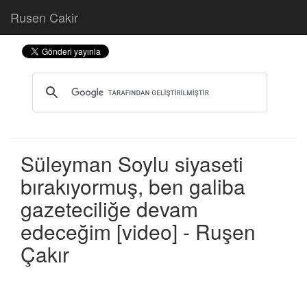
Rusen Cakir
Süleyman Soylu siyaseti
bırakıyormuş, ben galiba
gazeteciliğe devam
edeceğim [video] - Ruşen
Çakır