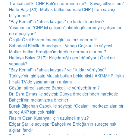
Transatlantik: CHP Batı'nın umrunda mı? | Savaş bitiyor mu?
Hafta Başı (83): Mutlak butlan sonrası CHP | İran savaşı
bitiyor mu?
"Bay Kemal"in "ahlak kavgası" ne kadar inandırıcı?
Yaşananları "CHP içi çatışma" olarak göstermeye çalışanlar
ne amaçlıyor?
Özgür Özel Ekrem İmamoğlu'nu terk eder mi?
Sahadaki Kimlik: Amedspor | Vahap Coşkun ile söyleşi
Mutlak butlan Erdoğan'ın derdine derman olur mu?
Haftaya Bakış (317): Kılıçdaroğlu geri dönüyor | Özel ne
yapacak?
"Bay Kemal"in "ahlak kavgası" ve "iktidar yürüyüşü"
Türkiye'nin gidişatı: Mutlak butlan beklentisi | AKP-MHP ilişkisi
| Halk TV'de yaşananların anlamı
Çözüm süreci sadece Bahçeli ile yürüyebilir mi?
Dr. Esra Elmas ile söyleşi: Dünya örneklerinden hareketle
Bahçeli'nin mekanizma önerileri
Burak Bilgehan Özpek ile söyleşi: "Öcalan’ı merkeze alan bir
süreç AKP için çok riskli"
Rasim Ozan Kütahyalı için üzülmeli miyiz?
Edgar Şar ile söyleşi: "Bahçeli ve Erdoğan'ın süreçte risk
algıları farklı"