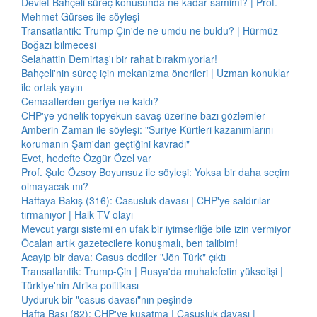
Devlet Bahçeli süreç konusunda ne kadar samimi? | Prof.
Mehmet Gürses ile söyleşi
Transatlantik: Trump Çin'de ne umdu ne buldu? | Hürmüz
Boğazı bilmecesi
Selahattin Demirtaş'ı bir rahat bırakmıyorlar!
Bahçeli'nin süreç için mekanizma önerileri | Uzman konuklar
ile ortak yayın
Cemaatlerden geriye ne kaldı?
CHP'ye yönelik topyekun savaş üzerine bazı gözlemler
Amberin Zaman ile söyleşi: "Suriye Kürtleri kazanımlarını
korumanın Şam'dan geçtiğini kavradı"
Evet, hedefte Özgür Özel var
Prof. Şule Özsoy Boyunsuz ile söyleşi: Yoksa bir daha seçim
olmayacak mı?
Haftaya Bakış (316): Casusluk davası | CHP'ye saldırılar
tırmanıyor | Halk TV olayı
Mevcut yargı sistemi en ufak bir iyimserliğe bile izin vermiyor
Öcalan artık gazetecilere konuşmalı, ben talibim!
Acayip bir dava: Casus dediler "Jön Türk" çıktı
Transatlantik: Trump-Çin | Rusya'da muhalefetin yükselişi |
Türkiye'nin Afrika politikası
Uyduruk bir "casus davası"nın peşinde
Hafta Başı (82): CHP'ye kuşatma | Casusluk davası |