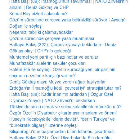
Hafta Başı (89): İmamoğlu'nun savunması | NATO Zirvesi'nin
anlamı | Deniz Göktaş ve CHP
Kemal Bey bizleri salacak mı?
Çözüm sürecinde çerçeve yasa belirsizliği sürüyor | Ayşegül
Doğan ile söyleşi
Neşemizi tabii ki çalamayacaklar
Çözüm sürecinde çerçeve yasa muamması
Haftaya Bakış (322): Çerçeve yasayı beklerken | Deniz
Göktaş olayı | CHP'nin geleceği
Muhtemel yeni parti için bazı notlar ve sorular
Muhafazakâr ailelerin seküler çocukları
Hatem Ete ile söyleşi: Özel'in kuracağı yeni bir partinin
seçmen nezdinde karşılığı var mı?
Deniz Göktaş olayı: Meyve veren ağacı taşlıyorlar
Erdoğan'ın "İmamoğlu kötü, çevresi iyi" stratejisi tutar mı?
Hafta Başı (88): Kadir İnanır'ın ardından | Özgür Özel
Diyarbakır'daydı | NATO Zirvesi'ni beklerken
Türkiye'de solcu olmak ve solcu kalabilmek mümkün mü?
Özgür Özel'in Diyarbakır çıkartmasının anlam ve önemi
Hüseyin Kocabıyık ile "derin devlet", "derin Türkiye" ve
"bürokratik oligarşi" üzerine söyleşi
Kılıçdaroğlu'nun başlamadan biten İstanbul çıkartması
Haftaya Bakış (321): Özel Diyarbakır'da Kılıçdaroğlu