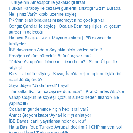
Türkiye'nin Amedspor ile yakaladığı fırsat
Furkan Karabay ile cezaevi günlerini anlattığı "Bizim Burada
Ne İşimiz Var?" kitabı üzerine söyleşi
PKK'nın silah bırakmasını istemeyen ne çok kişi var
Cengiz Çandar ile söyleşi: Öcalan-Demirtaş ilişkisi ve çözüm
sürecinin geleceği
Haftaya Bakış (314): 1 Mayıs'ın anlamı | İBB davasında
tahliyeler
İBB davasında Adem Soytekin niçin tahliye edildi?
Erdoğan çözüm sürecinin önünü açıyor mu?
Türkiye Avrupa'nın içinde mi, dışında mı? | Sinan Ülgen ile
söyleşi
Reza Talebi ile söyleşi: Savaş İran'da rejim-toplum ilişkilerini
nasıl dönüştürdü?
Suya düşen "dindar nesil" hayali
Transatlantik: İran savaşı ne durumda? | Kral Charles ABD'de
Vahap Coşkun ile söyleşi: Çözüm süreci neden tıkandı? Ne
yapılabilir?
Öcalan'ın gündeminde niçin hep İsrail var?
Ahmet Şık yeni kitabı "Ayna/Heli" yi anlatıyor
İBB Davası canlı yayınlansa neler olurdu?
Hafta Başı (80): Türkiye Avrupalı değil mi? | CHP'nin yeni yol
haritası | İsrail-Türkiye gerginliği