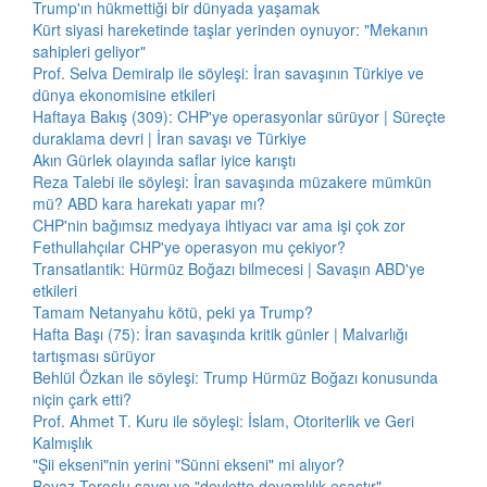
Trump'ın hükmettiği bir dünyada yaşamak
Kürt siyasi hareketinde taşlar yerinden oynuyor: "Mekanın
sahipleri geliyor"
Prof. Selva Demiralp ile söyleşi: İran savaşının Türkiye ve
dünya ekonomisine etkileri
Haftaya Bakış (309): CHP'ye operasyonlar sürüyor | Süreçte
duraklama devri | İran savaşı ve Türkiye
Akın Gürlek olayında saflar iyice karıştı
Reza Talebi ile söyleşi: İran savaşında müzakere mümkün
mü? ABD kara harekatı yapar mı?
CHP'nin bağımsız medyaya ihtiyacı var ama işi çok zor
Fethullahçılar CHP'ye operasyon mu çekiyor?
Transatlantik: Hürmüz Boğazı bilmecesi | Savaşın ABD'ye
etkileri
Tamam Netanyahu kötü, peki ya Trump?
Hafta Başı (75): İran savaşında kritik günler | Malvarlığı
tartışması sürüyor
Behlül Özkan ile söyleşi: Trump Hürmüz Boğazı konusunda
niçin çark etti?
Prof. Ahmet T. Kuru ile söyleşi: İslam, Otoriterlik ve Geri
Kalmışlık
"Şii ekseni"nin yerini "Sünni ekseni" mi alıyor?
Beyaz Toroslu savcı ve "devlette devamlılık esastır"