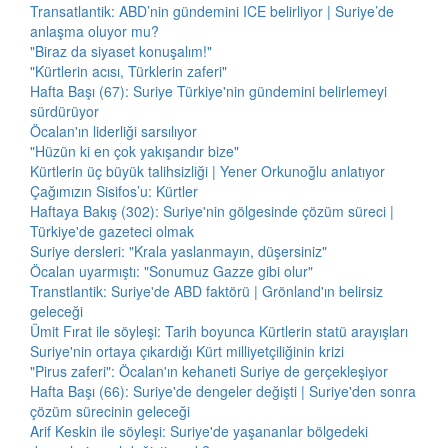
Transatlantik: ABD’nin gündemini ICE belirliyor | Suriye’de
anlaşma oluyor mu?
"Biraz da siyaset konuşalım!"
"Kürtlerin acısı, Türklerin zaferi"
Hafta Başı (67): Suriye Türkiye'nin gündemini belirlemeyi
sürdürüyor
Öcalan'ın liderliği sarsılıyor
"Hüzün ki en çok yakışandır bize"
Kürtlerin üç büyük talihsizliği | Yener Orkunoğlu anlatıyor
Çağımızın Sisifos’u: Kürtler
Haftaya Bakış (302): Suriye'nin gölgesinde çözüm süreci |
Türkiye'de gazeteci olmak
Suriye dersleri: "Krala yaslanmayın, düşersiniz"
Öcalan uyarmıştı: "Sonumuz Gazze gibi olur"
Transtlantik: Suriye'de ABD faktörü | Grönland'ın belirsiz
geleceği
Ümit Fırat ile söyleşi: Tarih boyunca Kürtlerin statü arayışları
Suriye'nin ortaya çıkardığı Kürt milliyetçiliğinin krizi
"Pirus zaferi": Öcalan'ın kehaneti Suriye de gerçekleşiyor
Hafta Başı (66): Suriye'de dengeler değişti | Suriye'den sonra
çözüm sürecinin geleceği
Arif Keskin ile söyleşi: Suriye'de yaşananlar bölgedeki