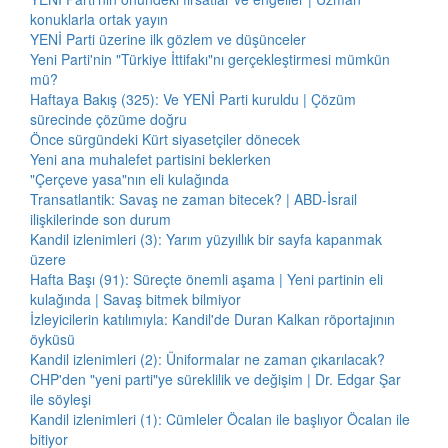
konuklarla ortak yayın
YENİ Parti üzerine ilk gözlem ve düşünceler
Yeni Parti'nin "Türkiye İttifakı"nı gerçekleştirmesi mümkün
mü?
Haftaya Bakış (325): Ve YENİ Parti kuruldu | Çözüm
sürecinde çözüme doğru
Önce sürgündeki Kürt siyasetçiler dönecek
Yeni ana muhalefet partisini beklerken
"Çerçeve yasa"nın eli kulağında
Transatlantik: Savaş ne zaman bitecek? | ABD-İsrail
ilişkilerinde son durum
Kandil izlenimleri (3): Yarım yüzyıllık bir sayfa kapanmak
üzere
Hafta Başı (91): Süreçte önemli aşama | Yeni partinin eli
kulağında | Savaş bitmek bilmiyor
İzleyicilerin katılımıyla: Kandil'de Duran Kalkan röportajının
öyküsü
Kandil izlenimleri (2): Üniformalar ne zaman çıkarılacak?
CHP'den "yeni parti"ye süreklilik ve değişim | Dr. Edgar Şar
ile söyleşi
Kandil izlenimleri (1): Cümleler Öcalan ile başlıyor Öcalan ile
bitiyor