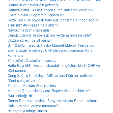
İslamcılık ve cihatçılığın geleceği
Haftaya Bakış (303): Bahçeli süreci kurtarabilecek mi? |
Epstein olayı | Depremin üçüncü yılı
Reza Talebi ile söyleşi: İran-ABD görüşmelerinden sonuç
alınır mı? Alınmazsa ne olabilir?
"Büyük medya" krizdeymiş!
Cengiz Çandar ile söyleşi: Suriye'de aslında ne oldu?
Çözüm sürecinde sil baştan
Bir 12 Eylül trajedisi: Hayko Manuel Eldemir (Yergetyan)
Emine Uçak ile söyleşi: CHP'nin yankı uyandıran Kürt
konferansı
Türkiye'nin Öcalan'a ihtiyacı var
Hafta Başı (68): Epstein skandalının gösterdikleri | CHP ve
Kürt sorunu
Ceng Sağnıç ile söyleşi: ABD ve İsrail Kürtleri sattı mı?
"Kent uzlaşısı" zulmü
Yeniden: Mazlum Abdi realitesi
Mehmet Gürses ile söyleşi: Rojava efsanesi bitti mi?
“Kürt sokağı” diken üstünde
Rasan Remzi ile söyleşi: Suriye'de Mesut Barzani faktörü
Hakkınızı helal ediyor musunuz?
"İç cepheyi tahrip" süreci