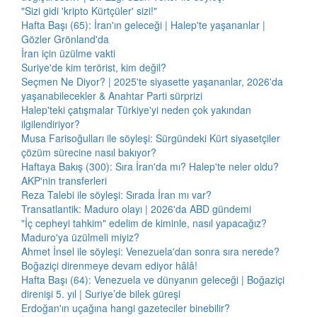
"Sizi gidi 'kripto Kürtçüler' sizi!"
Hafta Başı (65): İran'ın geleceği | Halep'te yaşananlar |
Gözler Grönland'da
İran için üzülme vakti
Suriye'de kim terörist, kim değil?
Seçmen Ne Diyor? | 2025'te siyasette yaşananlar, 2026'da
yaşanabilecekler & Anahtar Parti sürprizi
Halep'teki çatışmalar Türkiye'yi neden çok yakından
ilgilendiriyor?
Musa Farisoğulları ile söyleşi: Sürgündeki Kürt siyasetçiler
çözüm sürecine nasıl bakıyor?
Haftaya Bakış (300): Sıra İran'da mı? Halep'te neler oldu?
AKP'nin transferleri
Reza Talebi ile söyleşi: Sırada İran mı var?
Transatlantik: Maduro olayı | 2026'da ABD gündemi
"İç cepheyi tahkim" edelim de kiminle, nasıl yapacağız?
Maduro'ya üzülmeli miyiz?
Ahmet İnsel ile söyleşi: Venezuela'dan sonra sıra nerede?
Boğaziçi direnmeye devam ediyor hâlâ!
Hafta Başı (64): Venezuela ve dünyanın geleceği | Boğaziçi
direnişi 5. yıl | Suriye’de bilek güreşi
Erdoğan'ın uçağına hangi gazeteciler binebilir?