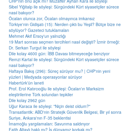
CHP'nin önü açık mı? Muzaffer Ayhan Kara ile söyleşi
Sibel Yiğitalp ile söyleşi: Sürgündeki Kürt siyasetçiler sürece
nasıl bakıyor?
Öcalan olunca zor, Öcalan olmayınca imkansız
Türkiye'nin Gidişatı (15): Nerden çıktı bu Yeşil? Bütçe bize ne
söylüyor? Gazeteci tutuklamaları
Mehmet Akif Ersoy'un yalnızlığı
19 Mart sonrası seçmen tercihleri nasıl değişti? İzmir örneği:
Dr. Serkan Turgut ile söyleşi
Dile kolay 4600 gün: İBB Davası bitmeyeceğe benziyor
Remzi Kartal ile söyleşi: Sürgündeki Kürt siyasetçiler sürece
nasıl bakıyor?
Haftaya Bakış (296): Süreç sürüyor mu? | CHP'nin yeni
yüzleri | Medyada operasyonlar sürüyor
Habertürk'ün laneti
Prof. Erol Katırcıoğlu ile söyleşi: Öcalan'ın Marksizm
eleştirilerine Türk solundan tepkiler
Dile kolay 2962 gün
Uğur Karaca ile söyleşi: "Niçin deist oldum?"
Transatlantik: ABD'nin Stratejik Güvenlik Belgesi, Bir yıl sonra
Suriye, Ankara'nın F-35 beklentisi
İmamoğlu yargılamaları: Savunma saldırıyor
Fatih Altaylı haklı mı? İş dünyamız korkak mı?