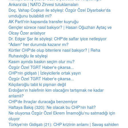
Ankara'da | NATO Zirvesi tutuklamaları
Doç. Vahap Coşkun ile söyleşi: Özgür Özel Diyarbakır'da
umduğunu bulabildi mi?
AK Parti'nin kapısında transfer kuyruğu
Gençler sürece nasıl bakıyor? | Hasan Oğuzhan Aytaç ve
Olcay Özer anlatıyor
Dr. Edgar Şar ile söyleşi: CHP'de saflar iyice netleşiyor
"Adam" her durumda kazanır mı?
Kürtler CHP'de olup bitenlere nasıl bakıyor? | Reha
Ruhavioğlu ile söyleşi
Kasım ayında baskın seçim olur mu?
Özgür Özel TGRT Haber'e çıkarsa...
CHP'nin gidişatı | İzleyicilerle ortak yayın
Özgür Özel TGRT Haber'e çıkarsa...
Kılıçdaroğlu tabii ki pişman değil
Erdoğan'ın halefinin kim olacağını tartışmak ne kadar
anlamlı?
CHP'de ihraçlar duracağa benzemiyor
Haftaya Bakış (320): Ne olacak bu CHP'nin hali?
Ne oluyorsa Özgür Özel Ekrem İmamoğlu'nu satmadığı için
oluyor
Türkiye'nin Gidişatı (21): CHP krizinin anlamı | Savaş sahiden