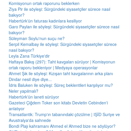
Komisyonun ortak raporunu beklerken
Ziya Pir ile söyleşi: Sürgündeki siyasetçiler sürece nasıl
bakıyor?
Habertürk'ün faturası kadınlara kesiliyor
Garo Paylan ile söyleşi: Sürgündeki siyasetçiler sürece nasıl
bakıyor?
Süleyman Soylu'nun suçu ne?
Serpil Kemalbay ile söyleşi: Sürgündeki siyasetçiler sürece
nasıl bakıyor?
Leyla Zana Türkiye'dir
Haftaya Bakış (297): Taht kavgaları sürüyor | Komisyonun
ortak raporu bekleniyor | Medyaya operasyonlar
Ahmet Şık ile söyleşi: Kızışan taht kavgalarının arka planı
Dindar nesil diye diye...
İdris Baluken ile söyleşi: Süreç beklentileri karşılıyor mu?
Neler yapılmalı?
Habertürk'ün laneti sürüyor
Gazeteci Çiğdem Toker son kitabı Devletin Cebinden'i
anlatıyor
Transatlantik: Trump'ın tabanındaki çözülme | IŞİD Suriye ve
Avustralya'da sahnede
Bondi Plajı kahramanı Ahmed el Ahmed bize ne söylüyor?