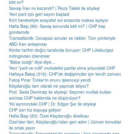
bitti mi?
Savaşı İran mı kazandı? | Reza Talebi ile söyleşi
Yeni parti için geri sayım başladı
Kürt hareketiyle sosyalist sol arasında makas açılıyor
Hafta Başı (86): Savaş sonunda bitti mi? | CHP hep
gündemde
Transatlantik: Cevapsız sorular ve riskler: Tüm yönleriyle
ABD-İran anlaşması
Kimler tarihin doğru tarafında duruyor: CHP Lüleburgaz
mitinginden izlenimler
"Baba ocağı" diye diye...
Yeni "yerli ve milli" muhalefet partisi olma yolundaki CHP
Haftaya Bakış (319): CHP’de değişimciler için tercih zamanı
Fatoş Pınar Türker'in onuru işkenceyi yendi
Kılıçdaroğlu tam olarak ne yapmak istiyor?
Prof. Seda Demiralp ile söyleşi: Seçmen mutlak butlan
sonrası CHP hakkında ne düşünüyor?
Yol ayrımındaki CHP | Dr. Edgar Şar ile söyleşi
CHP son hız kopuşa gidiyor
Hafta Başı (85): Özel-Kılıçdaroğlu düellosu
Özel'den ileri, Kılıçdaroğlu'ndan geri adım | Uzman konuklar
ile ortak yayın
Transatlantik: Ermenistan'da seçimler | İran savaşında son