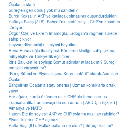
Öcalan'a statü
Süreçten geri dönüş yok mu sahiden?
Burcu Köksal'ın AKP'ye katılacak olmasının düşündürdükleri
Haftaya Bakış (315): Bahçeli'nin statü çıkışı | CHP'ye kuşatma
sürüyor
Özgür Özel ve Ekrem İmamoğlu, Erdoğan'a rağmen sürece
sahip çıkıyor
Hayvan düşmanlığının siyasi boyutları
Reha Ruhavioğlu ile söyleşi: Kürtlerde kimliğe sahip çıkma,
milliyetçilik ve Türkiyelilik eğilimleri
İdris Baluken ile söyleşi: Somut adımlar atılacak mı? Süreç
menzile varacak mı?
“Barış Süreci ve Siyasallaşma Koordinatörü” olarak Abdullah
Öcalan
Bahçeli'nin Öcalan'a statü önerisi | Uzman konuklarla ortak
yayın
Her ağacın kurdu özünden olur: CHP'nin temel sorunu
Transatlantik: İran savaşında son durum | ABD-Çin ilişkileri |
Almanya ve NATO
Hatem Ete ile söyleşi: AKP ve CHP oylarını nasıl artırabilirler?
Siyasi iktidarın CHP açmazı
Hafta Başı (81): Mutlak butlana ne oldu? | Süreç tıkalı mı?