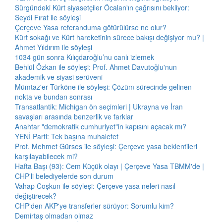
Sürgündeki Kürt siyasetçiler Öcalan'ın çağrısını bekliyor:
Seydi Fırat ile söyleşi
Çerçeve Yasa referanduma götürülürse ne olur?
Kürt sokağı ve Kürt hareketinin sürece bakışı değişiyor mu? |
Ahmet Yıldırım ile söyleşi
1034 gün sonra Kılıçdaroğlu’nu canlı izlemek
Behlül Özkan ile söyleşi: Prof. Ahmet Davutoğlu'nun
akademik ve siyasi serüveni
Mümtaz'er Türköne ile söyleşi: Çözüm sürecinde gelinen
nokta ve bundan sonrası
Transatlantik: Michigan ön seçimleri | Ukrayna ve İran
savaşları arasında benzerlik ve farklar
Anahtar "demokratik cumhuriyet"in kapısını açacak mı?
YENİ Parti: Tek başına muhalefet
Prof. Mehmet Gürses ile söyleşi: Çerçeve yasa beklentileri
karşılayabilecek mi?
Hafta Başı (93): Cem Küçük olayı | Çerçeve Yasa TBMM'de |
CHP'li belediyelerde son durum
Vahap Coşkun ile söyleşi: Çerçeve yasa neleri nasıl
değiştirecek?
CHP'den AKP'ye transferler sürüyor: Sorumlu kim?
Demirtaş olmadan olmaz