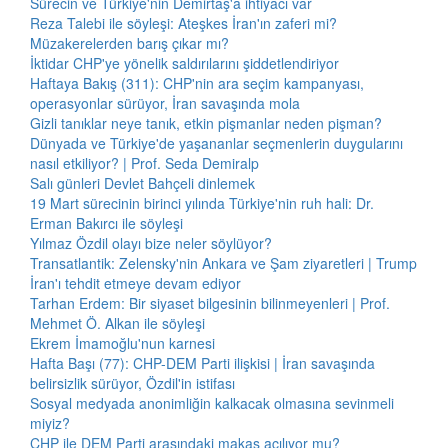
Sürecin ve Türkiye'nin Demirtaş'a ihtiyacı var
Reza Talebi ile söyleşi: Ateşkes İran'ın zaferi mi?
Müzakerelerden barış çıkar mı?
İktidar CHP'ye yönelik saldırılarını şiddetlendiriyor
Haftaya Bakış (311): CHP'nin ara seçim kampanyası,
operasyonlar sürüyor, İran savaşında mola
Gizli tanıklar neye tanık, etkin pişmanlar neden pişman?
Dünyada ve Türkiye'de yaşananlar seçmenlerin duygularını
nasıl etkiliyor? | Prof. Seda Demiralp
Salı günleri Devlet Bahçeli dinlemek
19 Mart sürecinin birinci yılında Türkiye'nin ruh hali: Dr.
Erman Bakırcı ile söyleşi
Yılmaz Özdil olayı bize neler söylüyor?
Transatlantik: Zelensky'nin Ankara ve Şam ziyaretleri | Trump
İran'ı tehdit etmeye devam ediyor
Tarhan Erdem: Bir siyaset bilgesinin bilinmeyenleri | Prof.
Mehmet Ö. Alkan ile söyleşi
Ekrem İmamoğlu'nun karnesi
Hafta Başı (77): CHP-DEM Parti ilişkisi | İran savaşında
belirsizlik sürüyor, Özdil'in istifası
Sosyal medyada anonimliğin kalkacak olmasına sevinmeli
miyiz?
CHP ile DEM Parti arasındaki makas açılıyor mu?