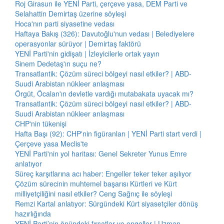
Roj Girasun ile YENİ Parti, çerçeve yasa, DEM Parti ve
Selahattin Demirtaş üzerine söyleşi
Hoca'nın parti siyasetine vedası
Haftaya Bakış (326): Davutoğlu'nun vedası | Belediyelere
operasyonlar sürüyor | Demirtaş faktörü
YENİ Parti'nin gidişatı | İzleyicilerle ortak yayın
Sinem Dedetaş'ın suçu ne?
Transatlantik: Çözüm süreci bölgeyi nasıl etkiler? | ABD-
Suudi Arabistan nükleer anlaşması
Örgüt, Öcalan'ın devletle vardığı mutabakata uyacak mı?
Transatlantik: Çözüm süreci bölgeyi nasıl etkiler? | ABD-
Suudi Arabistan nükleer anlaşması
CHP'nin tükenişi
Hafta Başı (92): CHP'nin figüranları | YENİ Parti start verdi |
Çerçeve yasa Meclis'te
YENİ Parti'nin yol haritası: Genel Sekreter Yunus Emre
anlatıyor
Süreç karşıtlarına acı haber: Engeller teker teker aşılıyor
Çözüm sürecinin muhtemel başarısı Kürtleri ve Kürt
milliyetçiliğini nasıl etkiler? Ceng Sağnıç ile söyleşi
Remzi Kartal anlatıyor: Sürgündeki Kürt siyasetçiler dönüş
hazırlığında
YENİ Parti’nin önündeki fırsatlar ve engeller | Uzman