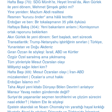
Hafta Başı (70): SDG Münih’te, Heyet İmralı’da, Akın Gürlek
ile yeni dönem, Mehmet Şimşek gidici mi?
Yine yeniden: Mazlum Abdi realitesi
Resmen "kurucu önder" ama hâlâ tecritte
Erdoğan ve ben: Bir tokalaşmanın 35 yıllık öyküsü
Haftaya Bakış (304): Yeni bakanların anlamı | Komisyonun
ortak raporunu beklerken
Akın Gürlek ile yeni dönem: Sert başladı, sert sürecek
Transatlantik: Trump-Netanyahu işbirliğinin sınırları | Türkiye,
Yunanistan ve Doğu Akdeniz
Gıran Özcan ile söyleşi: İsrail, ABD ve Kürtler
Özgür Özel sarsılmış ama yıkılmamış
Tüm yönleriyle Mesut Özarslan olayı
Milliyetçi sağın lideri kim?
Hafta Başı (69): Mesut Özarslan olayı | İran-ABD
müzakereleri | Öcalan'a umut hakkı
Erdoğan İslamcı mı?
Taha Akyol yeni kitabı Dünyayı Bölen Devrim'i anlatıyor
Mansur Yavaş neden gündemde değil?
Suriye'de yaşananlar seçmen tercihlerini ve çözüm sürecini
nasıl etkiler? | Hatem Ete ile söyleşi
Epstein skandalı ve Noam Chomsky'nin yarattığı hayal kırıklığı
Mustafa Akyol ile söyleşi: Dünyada ve Türkiye'de İslamiyet,