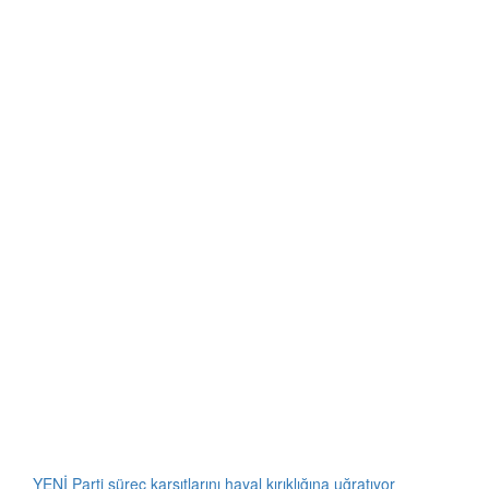
YENİ Parti süreç karşıtlarını hayal kırıklığına uğratıyor