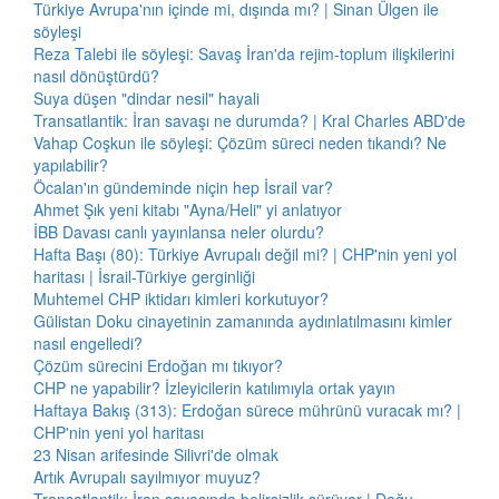
Türkiye Avrupa'nın içinde mi, dışında mı? | Sinan Ülgen ile
söyleşi
Reza Talebi ile söyleşi: Savaş İran'da rejim-toplum ilişkilerini
nasıl dönüştürdü?
Suya düşen "dindar nesil" hayali
Transatlantik: İran savaşı ne durumda? | Kral Charles ABD'de
Vahap Coşkun ile söyleşi: Çözüm süreci neden tıkandı? Ne
yapılabilir?
Öcalan'ın gündeminde niçin hep İsrail var?
Ahmet Şık yeni kitabı "Ayna/Heli" yi anlatıyor
İBB Davası canlı yayınlansa neler olurdu?
Hafta Başı (80): Türkiye Avrupalı değil mi? | CHP'nin yeni yol
haritası | İsrail-Türkiye gerginliği
Muhtemel CHP iktidarı kimleri korkutuyor?
Gülistan Doku cinayetinin zamanında aydınlatılmasını kimler
nasıl engelledi?
Çözüm sürecini Erdoğan mı tıkıyor?
CHP ne yapabilir? İzleyicilerin katılımıyla ortak yayın
Haftaya Bakış (313): Erdoğan sürece mührünü vuracak mı? |
CHP'nin yeni yol haritası
23 Nisan arifesinde Silivri'de olmak
Artık Avrupalı sayılmıyor muyuz?