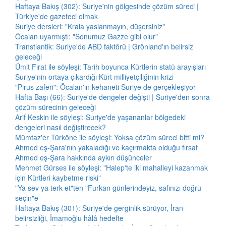
Haftaya Bakış (302): Suriye'nin gölgesinde çözüm süreci |
Türkiye'de gazeteci olmak
Suriye dersleri: "Krala yaslanmayın, düşersiniz"
Öcalan uyarmıştı: "Sonumuz Gazze gibi olur"
Transtlantik: Suriye'de ABD faktörü | Grönland'ın belirsiz
geleceği
Ümit Fırat ile söyleşi: Tarih boyunca Kürtlerin statü arayışları
Suriye'nin ortaya çıkardığı Kürt milliyetçiliğinin krizi
"Pirus zaferi": Öcalan'ın kehaneti Suriye de gerçekleşiyor
Hafta Başı (66): Suriye'de dengeler değişti | Suriye'den sonra
çözüm sürecinin geleceği
Arif Keskin ile söyleşi: Suriye'de yaşananlar bölgedeki
dengeleri nasıl değiştirecek?
Mümtaz'er Türköne ile söyleşi: Yoksa çözüm süreci bitti mi?
Ahmed eş-Şara'nın yakaladığı ve kaçırmakta olduğu fırsat
Ahmed eş-Şara hakkında aykırı düşünceler
Mehmet Gürses ile söyleşi: "Halep'te iki mahalleyi kazanmak
için Kürtleri kaybetme riski"
"Ya sev ya terk et"ten "Furkan günlerindeyiz, safınızı doğru
seçin"e
Haftaya Bakış (301): Suriye'de gerginlik sürüyor, İran
belirsizliği, İmamoğlu hâlâ hedefte