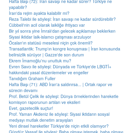
Hafta Başı (72): İran savaşı ne kadar sürer? Türkiye ne
yapabilir?
İran'da rejim ayakta kalabilir mi?
Reza Talebi ile söyleşi: İran savaşı ne kadar sürdürebilir?
Cübbeli'nin acil olarak laikliğe ihtiyacı var
Bir yıl sonra yine İmralı'dan gelecek açıklamayı beklerken
Siyasi iktidar laik-islamcı çatışması arzuluyor
Öcalan'ın statüsü meselesi niçin çok önemli?
Transatlantik: Trump'ın kongre konuşması | İran konusunda
belirsizlik sürüyor | Gazze'de son durum
Ekrem İmamoğlu'nu unuttuk mu?
Evren Savcı ile söyleşi: Dünyada ve Türkiye'de LBGTİ+
hakkındaki yasal düzenlemeler ve engeller
Tanıdığım Graham Fuller
Hafta Başı (71): ABD İran'a saldırırsa... | Ortak rapor ve
sürecin devamı
Prof. Betül Çelik ile söyleşi: Dünya örneklerinden hareketle
komisyon raporunun artıları ve eksileri
Evet, gazetecilik suçtur!
Prof. Yaman Akdeniz ile söyleşi: Siyasi iktidarın sosyal
medyayı mutlak denetim arayışları
Yeni dinsel hareketler Türkiye'de niçin etkili olamıyor?
Gündüz Vassaf ile söyleşi: Baba olmayı istemek, baba olmayı