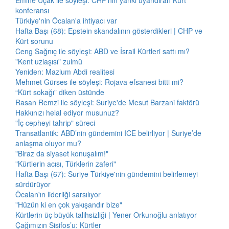
Emine Uçak ile söyleşi: CHP'nin yankı uyandıran Kürt
konferansı
Türkiye'nin Öcalan'a ihtiyacı var
Hafta Başı (68): Epstein skandalının gösterdikleri | CHP ve
Kürt sorunu
Ceng Sağnıç ile söyleşi: ABD ve İsrail Kürtleri sattı mı?
"Kent uzlaşısı" zulmü
Yeniden: Mazlum Abdi realitesi
Mehmet Gürses ile söyleşi: Rojava efsanesi bitti mi?
“Kürt sokağı” diken üstünde
Rasan Remzi ile söyleşi: Suriye'de Mesut Barzani faktörü
Hakkınızı helal ediyor musunuz?
"İç cepheyi tahrip" süreci
Transatlantik: ABD’nin gündemini ICE belirliyor | Suriye’de
anlaşma oluyor mu?
"Biraz da siyaset konuşalım!"
"Kürtlerin acısı, Türklerin zaferi"
Hafta Başı (67): Suriye Türkiye'nin gündemini belirlemeyi
sürdürüyor
Öcalan'ın liderliği sarsılıyor
"Hüzün ki en çok yakışandır bize"
Kürtlerin üç büyük talihsizliği | Yener Orkunoğlu anlatıyor
Çağımızın Sisifos’u: Kürtler