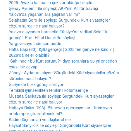
2025: Ayakta kalmanın çok zor olduğu bir yıldı
Şenay Aydemir ile söyleşi: AKP'nin Kültür Savaşı
Yalova'da yaşananlara şaşıran var mı?
Selahattin Soro ile söyleşi: Sürgündeki Kürt siyasetçiler
çözüm sürecine nasıl bakıyor?
Yalova olayından hareketle Türkiye'de radikal Selefilik
gerçeği: Prof. Hilmi Demir ile söyleşi
Yargı vesayetinde son perde
Hafta Başı (63): IŞİD gerçeği | 2025'ten geriye ne kaldı? |
2026'da neler olabilir?
"Sahi nedir bu Kürt sorunu?" diye soranlara 30 yıl önceden
esaslı bir cevap
Zübeyir Aydar anlatıyor: Sürgündeki Kürt siyasetçiler çözüm
sürecine nasıl bakıyor?
Suriye'de bilek güreşi sürüyor
Temkinli iyimserlikten temkinli kötümserliğe
Mustafa Sarıkaya ile söyleşi: Sürgündeki Kürt siyasetçiler
çözüm sürecine nasıl bakıyor
Haftaya Bakış (298): Bitmeyen operasyonlar | Komisyon
ortak rapor çıkarabilecek mi?
Kadın düşmanları ve ırkçılar el ele
Faysal Sarıyıldız ile söyleşi: Sürgündeki Kürt siyasetçiler