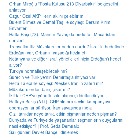
Orhan Miroğlu "Posta Kutusu 213 Diyarbakır" belgeselini
anlatıyor
Özgür Özel AKP'lilerin aklını çelebilir mi
Bülent Bilmez ve Cemal Taş ile söyleşi: Dersim Kırımı
Envanteri
Hafta Başı (78): Mansur Yavaş da hedefte | Macaristan
dersleri
Transatlantik: Müzakereler neden durdu? İsrail’in hedefinde
Erdoğan var, Orban’ın yaşadığı hezimet
Netanyahu ve diğer İsrail yöneticileri niçin Erdoğan'ı hedef
alıyor?
Türkiye normalleşebilecek mi?
Sürecin ve Türkiye'nin Demirtaş'a ihtiyacı var
Reza Talebi ile söyleşi: Ateşkes İran'ın zaferi mi?
Müzakerelerden barış çıkar mı?
İktidar CHP'ye yönelik saldırılarını şiddetlendiriyor
Haftaya Bakış (311): CHP'nin ara seçim kampanyası,
operasyonlar sürüyor, İran savaşında mola
Gizli tanıklar neye tanık, etkin pişmanlar neden pişman?
Dünyada ve Türkiye'de yaşananlar seçmenlerin duygularını
nasıl etkiliyor? | Prof. Seda Demiralp
Salı günleri Devlet Bahçeli dinlemek