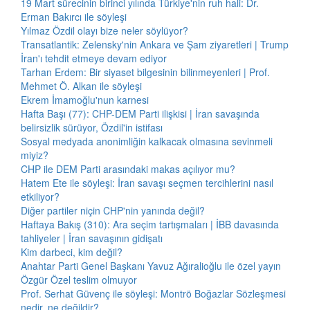
19 Mart sürecinin birinci yılında Türkiye'nin ruh hali: Dr.
Erman Bakırcı ile söyleşi
Yılmaz Özdil olayı bize neler söylüyor?
Transatlantik: Zelensky'nin Ankara ve Şam ziyaretleri | Trump
İran'ı tehdit etmeye devam ediyor
Tarhan Erdem: Bir siyaset bilgesinin bilinmeyenleri | Prof.
Mehmet Ö. Alkan ile söyleşi
Ekrem İmamoğlu'nun karnesi
Hafta Başı (77): CHP-DEM Parti ilişkisi | İran savaşında
belirsizlik sürüyor, Özdil'in istifası
Sosyal medyada anonimliğin kalkacak olmasına sevinmeli
miyiz?
CHP ile DEM Parti arasındaki makas açılıyor mu?
Hatem Ete ile söyleşi: İran savaşı seçmen tercihlerini nasıl
etkiliyor?
Diğer partiler niçin CHP'nin yanında değil?
Haftaya Bakış (310): Ara seçim tartışmaları | İBB davasında
tahliyeler | İran savaşının gidişatı
Kim darbeci, kim değil?
Anahtar Parti Genel Başkanı Yavuz Ağıralioğlu ile özel yayın
Özgür Özel teslim olmuyor
Prof. Serhat Güvenç ile söyleşi: Montrö Boğazlar Sözleşmesi
nedir, ne değildir?