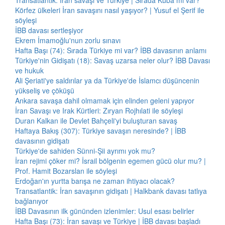
Transatlantik: İran savaşı ve Türkiye | Sırada Küba mı var?
Körfez ülkeleri İran savaşını nasıl yaşıyor? | Yusuf el Şerif ile
söyleşi
İBB davası sertleşiyor
Ekrem İmamoğlu'nun zorlu sınavı
Hafta Başı (74): Sırada Türkiye mi var? İBB davasının anlamı
Türkiye'nin Gidişatı (18): Savaş uzarsa neler olur? İBB Davası
ve hukuk
Ali Şeriati'ye saldırılar ya da Türkiye'de İslamcı düşüncenin
yükseliş ve çöküşü
Ankara savaşa dahil olmamak için elinden geleni yapıyor
İran Savaşı ve Irak Kürtleri: Zıryan Rojhılati ile söyleşi
Duran Kalkan ile Devlet Bahçeli'yi buluşturan savaş
Haftaya Bakış (307): Türkiye savaşın neresinde? | İBB
davasının gidişatı
Türkiye'de sahiden Sünni-Şii ayrımı yok mu?
İran rejimi çöker mi? İsrail bölgenin egemen gücü olur mu? |
Prof. Hamit Bozarslan ile söyleşi
Erdoğan'ın yurtta barışa ne zaman ihtiyacı olacak?
Transatlantik: İran savaşının gidişatı | Halkbank davası tatlıya
bağlanıyor
İBB Davasının ilk gününden izlenimler: Usul esası belirler
Hafta Başı (73): İran savaşı ve Türkiye | İBB davası başladı