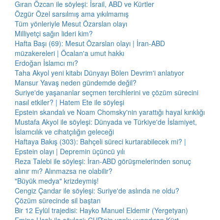
Gıran Özcan ile söyleşi: İsrail, ABD ve Kürtler
Özgür Özel sarsılmış ama yıkılmamış
Tüm yönleriyle Mesut Özarslan olayı
Milliyetçi sağın lideri kim?
Hafta Başı (69): Mesut Özarslan olayı | İran-ABD
müzakereleri | Öcalan'a umut hakkı
Erdoğan İslamcı mı?
Taha Akyol yeni kitabı Dünyayı Bölen Devrim'i anlatıyor
Mansur Yavaş neden gündemde değil?
Suriye'de yaşananlar seçmen tercihlerini ve çözüm sürecini
nasıl etkiler? | Hatem Ete ile söyleşi
Epstein skandalı ve Noam Chomsky'nin yarattığı hayal kırıklığı
Mustafa Akyol ile söyleşi: Dünyada ve Türkiye'de İslamiyet,
İslamcılık ve cihatçılığın geleceği
Haftaya Bakış (303): Bahçeli süreci kurtarabilecek mi? |
Epstein olayı | Depremin üçüncü yılı
Reza Talebi ile söyleşi: İran-ABD görüşmelerinden sonuç
alınır mı? Alınmazsa ne olabilir?
"Büyük medya" krizdeymiş!
Cengiz Çandar ile söyleşi: Suriye'de aslında ne oldu?
Çözüm sürecinde sil baştan
Bir 12 Eylül trajedisi: Hayko Manuel Eldemir (Yergetyan)