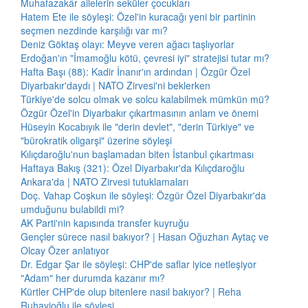
Muhafazakâr ailelerin seküler çocukları
Hatem Ete ile söyleşi: Özel'in kuracağı yeni bir partinin
seçmen nezdinde karşılığı var mı?
Deniz Göktaş olayı: Meyve veren ağacı taşlıyorlar
Erdoğan'ın "İmamoğlu kötü, çevresi iyi" stratejisi tutar mı?
Hafta Başı (88): Kadir İnanır'ın ardından | Özgür Özel
Diyarbakır'daydı | NATO Zirvesi'ni beklerken
Türkiye'de solcu olmak ve solcu kalabilmek mümkün mü?
Özgür Özel'in Diyarbakır çıkartmasının anlam ve önemi
Hüseyin Kocabıyık ile "derin devlet", "derin Türkiye" ve
"bürokratik oligarşi" üzerine söyleşi
Kılıçdaroğlu'nun başlamadan biten İstanbul çıkartması
Haftaya Bakış (321): Özel Diyarbakır'da Kılıçdaroğlu
Ankara'da | NATO Zirvesi tutuklamaları
Doç. Vahap Coşkun ile söyleşi: Özgür Özel Diyarbakır'da
umduğunu bulabildi mi?
AK Parti'nin kapısında transfer kuyruğu
Gençler sürece nasıl bakıyor? | Hasan Oğuzhan Aytaç ve
Olcay Özer anlatıyor
Dr. Edgar Şar ile söyleşi: CHP'de saflar iyice netleşiyor
"Adam" her durumda kazanır mı?
Kürtler CHP'de olup bitenlere nasıl bakıyor? | Reha
Ruhavioğlu ile söyleşi