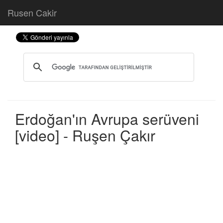
Rusen Cakir
Erdoğan'ın Avrupa serüveni
[video] - Ruşen Çakır