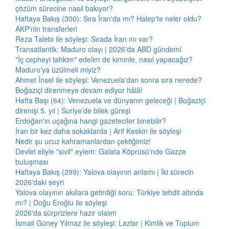
çözüm sürecine nasıl bakıyor?
Haftaya Bakış (300): Sıra İran'da mı? Halep'te neler oldu?
AKP'nin transferleri
Reza Talebi ile söyleşi: Sırada İran mı var?
Transatlantik: Maduro olayı | 2026'da ABD gündemi
"İç cepheyi tahkim" edelim de kiminle, nasıl yapacağız?
Maduro'ya üzülmeli miyiz?
Ahmet İnsel ile söyleşi: Venezuela'dan sonra sıra nerede?
Boğaziçi direnmeye devam ediyor hâlâ!
Hafta Başı (64): Venezuela ve dünyanın geleceği | Boğaziçi
direnişi 5. yıl | Suriye’de bilek güreşi
Erdoğan'ın uçağına hangi gazeteciler binebilir?
İran bir kez daha sokaklarda | Arif Keskin ile söyleşi
Nedir şu ucuz kahramanlardan çektiğimiz!
Devlet eliyle "sivil" eylem: Galata Köprüsü'nde Gazze
buluşması
Haftaya Bakış (299): Yalova olayının anlamı | İki sürecin
2026'daki seyri
Yalova olayının akıllara getirdiği soru: Türkiye tehdit altında
mı? | Doğu Eroğlu ile söyleşi
2026'da sürprizlere hazır olalım
İsmail Güney Yılmaz ile söyleşi: Lazlar | Kimlik ve Toplum