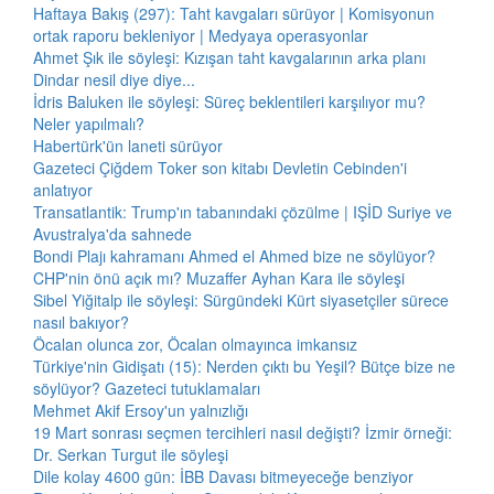
Haftaya Bakış (297): Taht kavgaları sürüyor | Komisyonun
ortak raporu bekleniyor | Medyaya operasyonlar
Ahmet Şık ile söyleşi: Kızışan taht kavgalarının arka planı
Dindar nesil diye diye...
İdris Baluken ile söyleşi: Süreç beklentileri karşılıyor mu?
Neler yapılmalı?
Habertürk'ün laneti sürüyor
Gazeteci Çiğdem Toker son kitabı Devletin Cebinden'i
anlatıyor
Transatlantik: Trump'ın tabanındaki çözülme | IŞİD Suriye ve
Avustralya'da sahnede
Bondi Plajı kahramanı Ahmed el Ahmed bize ne söylüyor?
CHP'nin önü açık mı? Muzaffer Ayhan Kara ile söyleşi
Sibel Yiğitalp ile söyleşi: Sürgündeki Kürt siyasetçiler sürece
nasıl bakıyor?
Öcalan olunca zor, Öcalan olmayınca imkansız
Türkiye'nin Gidişatı (15): Nerden çıktı bu Yeşil? Bütçe bize ne
söylüyor? Gazeteci tutuklamaları
Mehmet Akif Ersoy'un yalnızlığı
19 Mart sonrası seçmen tercihleri nasıl değişti? İzmir örneği:
Dr. Serkan Turgut ile söyleşi
Dile kolay 4600 gün: İBB Davası bitmeyeceğe benziyor