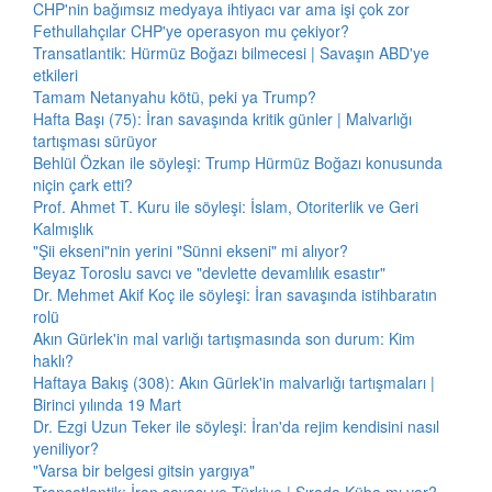
CHP'nin bağımsız medyaya ihtiyacı var ama işi çok zor
Fethullahçılar CHP'ye operasyon mu çekiyor?
Transatlantik: Hürmüz Boğazı bilmecesi | Savaşın ABD'ye
etkileri
Tamam Netanyahu kötü, peki ya Trump?
Hafta Başı (75): İran savaşında kritik günler | Malvarlığı
tartışması sürüyor
Behlül Özkan ile söyleşi: Trump Hürmüz Boğazı konusunda
niçin çark etti?
Prof. Ahmet T. Kuru ile söyleşi: İslam, Otoriterlik ve Geri
Kalmışlık
"Şii ekseni"nin yerini "Sünni ekseni" mi alıyor?
Beyaz Toroslu savcı ve "devlette devamlılık esastır"
Dr. Mehmet Akif Koç ile söyleşi: İran savaşında istihbaratın
rolü
Akın Gürlek'in mal varlığı tartışmasında son durum: Kim
haklı?
Haftaya Bakış (308): Akın Gürlek'in malvarlığı tartışmaları |
Birinci yılında 19 Mart
Dr. Ezgi Uzun Teker ile söyleşi: İran'da rejim kendisini nasıl
yeniliyor?
"Varsa bir belgesi gitsin yargıya"