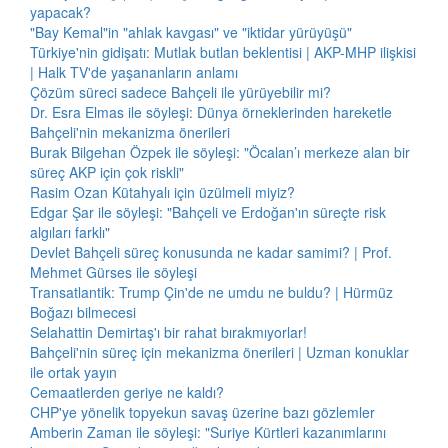
yapacak?
"Bay Kemal"in "ahlak kavgası" ve "iktidar yürüyüşü"
Türkiye'nin gidişatı: Mutlak butlan beklentisi | AKP-MHP ilişkisi
| Halk TV'de yaşananların anlamı
Çözüm süreci sadece Bahçeli ile yürüyebilir mi?
Dr. Esra Elmas ile söyleşi: Dünya örneklerinden hareketle
Bahçeli'nin mekanizma önerileri
Burak Bilgehan Özpek ile söyleşi: "Öcalan’ı merkeze alan bir
süreç AKP için çok riskli"
Rasim Ozan Kütahyalı için üzülmeli miyiz?
Edgar Şar ile söyleşi: "Bahçeli ve Erdoğan'ın süreçte risk
algıları farklı"
Devlet Bahçeli süreç konusunda ne kadar samimi? | Prof.
Mehmet Gürses ile söyleşi
Transatlantik: Trump Çin'de ne umdu ne buldu? | Hürmüz
Boğazı bilmecesi
Selahattin Demirtaş'ı bir rahat bırakmıyorlar!
Bahçeli'nin süreç için mekanizma önerileri | Uzman konuklar
ile ortak yayın
Cemaatlerden geriye ne kaldı?
CHP'ye yönelik topyekun savaş üzerine bazı gözlemler
Amberin Zaman ile söyleşi: "Suriye Kürtleri kazanımlarını