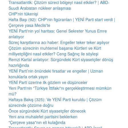
Transatlantik: Çözüm süreci bölgeyi nasıl etkiler? | ABD-
Suudi Arabistan nükleer anlaşması
CHP'nin tükenişi
Hafta Başı (92): CHP'nin figüranları | YENİ Parti start verdi |
Çerçeve yasa Meclis'te
YENİ Parti'nin yol haritası: Genel Sekreter Yunus Emre
anlatıyor
Süreç karşıtlarına acı haber: Engeller teker teker aşılıyor
Çözüm sürecinin muhtemel başarısı Kürtleri ve Kürt
milliyetçiliğini nasıl etkiler? Ceng Sağnıç ile söyleşi
Remzi Kartal anlatıyor: Sürgündeki Kürt siyasetçiler dönüş
hazırlığında
YENİ Parti’nin önündeki fırsatlar ve engeller | Uzman
konuklarla ortak yayın
YENİ Parti üzerine ilk gözlem ve düşünceler
Yeni Parti'nin "Türkiye İttifakı"nı gerçekleştirmesi mümkün
mü?
Haftaya Bakış (325): Ve YENİ Parti kuruldu | Çözüm
sürecinde çözüme doğru
Önce sürgündeki Kürt siyasetçiler dönecek
Yeni ana muhalefet partisini beklerken
"Çerçeve yasa"nın eli kulağında