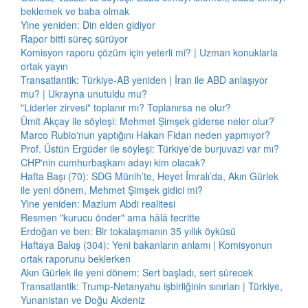
beklemek ve baba olmak
Yine yeniden: Din elden gidiyor
Rapor bitti süreç sürüyor
Komisyon raporu çözüm için yeterli mi? | Uzman konuklarla
ortak yayın
Transatlantik: Türkiye-AB yeniden | İran ile ABD anlaşıyor
mu? | Ukrayna unutuldu mu?
"Liderler zirvesi" toplanır mı? Toplanırsa ne olur?
Ümit Akçay ile söyleşi: Mehmet Şimşek giderse neler olur?
Marco Rubio'nun yaptığını Hakan Fidan neden yapmıyor?
Prof. Üstün Ergüder ile söyleşi: Türkiye'de burjuvazi var mı?
CHP'nin cumhurbaşkanı adayı kim olacak?
Hafta Başı (70): SDG Münih’te, Heyet İmralı’da, Akın Gürlek
ile yeni dönem, Mehmet Şimşek gidici mi?
Yine yeniden: Mazlum Abdi realitesi
Resmen "kurucu önder" ama hâlâ tecritte
Erdoğan ve ben: Bir tokalaşmanın 35 yıllık öyküsü
Haftaya Bakış (304): Yeni bakanların anlamı | Komisyonun
ortak raporunu beklerken
Akın Gürlek ile yeni dönem: Sert başladı, sert sürecek
Transatlantik: Trump-Netanyahu işbirliğinin sınırları | Türkiye,
Yunanistan ve Doğu Akdeniz