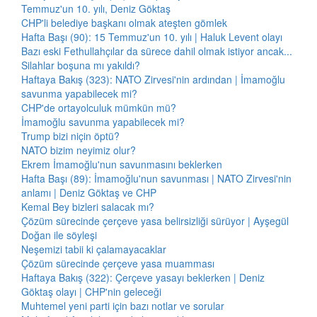
Temmuz'un 10. yılı, Deniz Göktaş
CHP'li belediye başkanı olmak ateşten gömlek
Hafta Başı (90): 15 Temmuz'un 10. yılı | Haluk Levent olayı
Bazı eski Fethullahçılar da sürece dahil olmak istiyor ancak...
Silahlar boşuna mı yakıldı?
Haftaya Bakış (323): NATO Zirvesi'nin ardından | İmamoğlu
savunma yapabilecek mi?
CHP'de ortayolculuk mümkün mü?
İmamoğlu savunma yapabilecek mi?
Trump bizi niçin öptü?
NATO bizim neyimiz olur?
Ekrem İmamoğlu'nun savunmasını beklerken
Hafta Başı (89): İmamoğlu'nun savunması | NATO Zirvesi'nin
anlamı | Deniz Göktaş ve CHP
Kemal Bey bizleri salacak mı?
Çözüm sürecinde çerçeve yasa belirsizliği sürüyor | Ayşegül
Doğan ile söyleşi
Neşemizi tabii ki çalamayacaklar
Çözüm sürecinde çerçeve yasa muamması
Haftaya Bakış (322): Çerçeve yasayı beklerken | Deniz
Göktaş olayı | CHP'nin geleceği
Muhtemel yeni parti için bazı notlar ve sorular