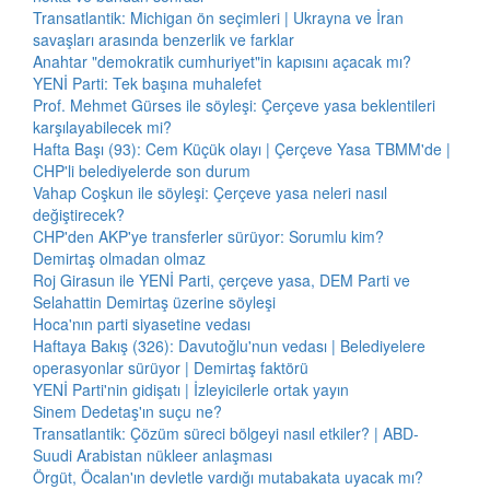
Transatlantik: Michigan ön seçimleri | Ukrayna ve İran
savaşları arasında benzerlik ve farklar
Anahtar "demokratik cumhuriyet"in kapısını açacak mı?
YENİ Parti: Tek başına muhalefet
Prof. Mehmet Gürses ile söyleşi: Çerçeve yasa beklentileri
karşılayabilecek mi?
Hafta Başı (93): Cem Küçük olayı | Çerçeve Yasa TBMM'de |
CHP'li belediyelerde son durum
Vahap Coşkun ile söyleşi: Çerçeve yasa neleri nasıl
değiştirecek?
CHP'den AKP'ye transferler sürüyor: Sorumlu kim?
Demirtaş olmadan olmaz
Roj Girasun ile YENİ Parti, çerçeve yasa, DEM Parti ve
Selahattin Demirtaş üzerine söyleşi
Hoca'nın parti siyasetine vedası
Haftaya Bakış (326): Davutoğlu'nun vedası | Belediyelere
operasyonlar sürüyor | Demirtaş faktörü
YENİ Parti'nin gidişatı | İzleyicilerle ortak yayın
Sinem Dedetaş'ın suçu ne?
Transatlantik: Çözüm süreci bölgeyi nasıl etkiler? | ABD-
Suudi Arabistan nükleer anlaşması
Örgüt, Öcalan'ın devletle vardığı mutabakata uyacak mı?