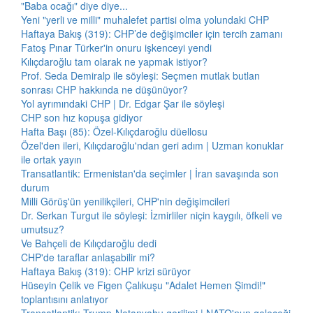
"Baba ocağı" diye diye...
Yeni "yerli ve milli" muhalefet partisi olma yolundaki CHP
Haftaya Bakış (319): CHP’de değişimciler için tercih zamanı
Fatoş Pınar Türker'in onuru işkenceyi yendi
Kılıçdaroğlu tam olarak ne yapmak istiyor?
Prof. Seda Demiralp ile söyleşi: Seçmen mutlak butlan
sonrası CHP hakkında ne düşünüyor?
Yol ayrımındaki CHP | Dr. Edgar Şar ile söyleşi
CHP son hız kopuşa gidiyor
Hafta Başı (85): Özel-Kılıçdaroğlu düellosu
Özel'den ileri, Kılıçdaroğlu'ndan geri adım | Uzman konuklar
ile ortak yayın
Transatlantik: Ermenistan'da seçimler | İran savaşında son
durum
Milli Görüş'ün yenilikçileri, CHP'nin değişimcileri
Dr. Serkan Turgut ile söyleşi: İzmirliler niçin kaygılı, öfkeli ve
umutsuz?
Ve Bahçeli de Kılıçdaroğlu dedi
CHP'de taraflar anlaşabilir mi?
Haftaya Bakış (319): CHP krizi sürüyor
Hüseyin Çelik ve Figen Çalıkuşu "Adalet Hemen Şimdi!"
toplantısını anlatıyor