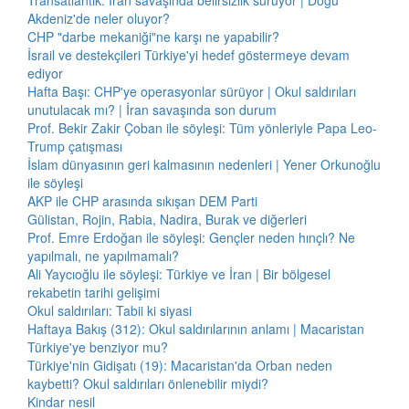
Transatlantik: İran savaşında belirsizlik sürüyor | Doğu
Akdeniz'de neler oluyor?
CHP "darbe mekaniği"ne karşı ne yapabilir?
İsrail ve destekçileri Türkiye'yi hedef göstermeye devam
ediyor
Hafta Başı: CHP'ye operasyonlar sürüyor | Okul saldırıları
unutulacak mı? | İran savaşında son durum
Prof. Bekir Zakir Çoban ile söyleşi: Tüm yönleriyle Papa Leo-
Trump çatışması
İslam dünyasının geri kalmasının nedenleri | Yener Orkunoğlu
ile söyleşi
AKP ile CHP arasında sıkışan DEM Parti
Gülistan, Rojin, Rabia, Nadira, Burak ve diğerleri
Prof. Emre Erdoğan ile söyleşi: Gençler neden hınçlı? Ne
yapılmalı, ne yapılmamalı?
Ali Yaycıoğlu ile söyleşi: Türkiye ve İran | Bir bölgesel
rekabetin tarihi gelişimi
Okul saldırıları: Tabii ki siyasi
Haftaya Bakış (312): Okul saldırılarının anlamı | Macaristan
Türkiye'ye benziyor mu?
Türkiye'nin Gidişatı (19): Macaristan'da Orban neden
kaybetti? Okul saldırıları önlenebilir miydi?
Kindar nesil