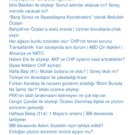
İdris Baluken ile söyleşi: Somut adımlar atılacak mı? Süreç
menzile varacak mı?
“Barış Süreci ve Siyasallaşma Koordinatörü” olarak Abdullah
Öcalan
Bahçeli'nin Öcalan'a statü önerisi | Uzman konuklarla ortak
yayın
Her ağacın kurdu özünden olur: CHP'nin temel sorunu
Transatlantik: İran savaşında son durum | ABD-Çin ilişkileri |
Almanya ve NATO
Hatem Ete ile söyleşi: AKP ve CHP oylarını nasıl artırabilirler?
Siyasi iktidarın CHP açmazı
Hafta Başı (81): Mutlak butlana ne oldu? | Süreç tıkalı mı?
Türkiye'nin Amedspor ile yakaladığı fırsat
Furkan Karabay ile cezaevi günlerini anlattığı "Bizim Burada
Ne İşimiz Var?" kitabı üzerine söyleşi
PKK'nın silah bırakmasını istemeyen ne çok kişi var
Cengiz Çandar ile söyleşi: Öcalan-Demirtaş ilişkisi ve çözüm
sürecinin geleceği
Haftaya Bakış (314): 1 Mayıs'ın anlamı | İBB davasında
tahliyeler
İBB davasında Adem Soytekin niçin tahliye edildi?
Erdoğan çözüm sürecinin önünü açıyor mu?