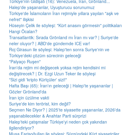
Türkiye'nin Gidişatı (16): Venezuela, İran, Grönland...
Halep'de yaşananlar, Uyuşturucu sorunumuz
Türkiye'de İslamcıların İran rejimiyle yıllara yayılan "aşk ve
nefret" ilişkisi
Hüseyin Çelik ile söyleşi: "Kürt anasını görmesin" politikaları
Hangi Öcalan?
Transatlantik: Sırada Grönland mı İran mı var? | Suriye'de
neler oluyor? | ABD'de gündemde ICE var!
Roj Girasun ile söyleşi: Halep'ten sonra Suriye'nin ve
Türkiye'deki çözüm sürecinin geleceği
"Palyaço Ruşen"
İran'da rejim mi değişecek yoksa rejim kendisini mi
değiştirecek? | Dr. Ezgi Uzun Teker ile söyleşi
"Sizi gidi 'kripto Kürtçüler' sizi!"
Hafta Başı (65): İran'ın geleceği | Halep'te yaşananlar |
Gözler Grönland'da
İran için üzülme vakti
Suriye'de kim terörist, kim değil?
Seçmen Ne Diyor? | 2025'te siyasette yaşananlar, 2026'da
yaşanabilecekler & Anahtar Parti sürprizi
Halep'teki çatışmalar Türkiye'yi neden çok yakından
ilgilendiriyor?
Musa Farisoğulları ile söyleşi: Sürgündeki Kürt siyasetçiler