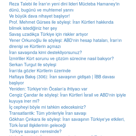
Reza Talebi ile İran'ın yeni dini lideri Mücteba Hamaney'in
dünü, bugünü ve muhtemel yarını
Ve büyük dava nihayet başlıyor!
Prof. Mehmet Gürses ile söyleşi: İran Kürtleri hakkında
bilmek istediğiniz her şey
Savaş uzadıkça Türkiye için riskler artıyor
Yener Orkunoğlu ile söyleşi: ABD'nin hesap hataları, İran'ın
direnişi ve Kürtlerin açmazı
İran savaşında kimi destekliyorsunuz?
İzmirliler Kürt sorunu ve çözüm sürecine nasıl bakıyor?
Serkan Turgut ile söyleşi
İran'da gözler Kürtlerin üzerinde
Haftaya Bakış (306): İran savaşının gidişatı | İBB davası
başlıyor
Yeniden: Türkiye'nin Öcalan'a ihtiyacı var
Cengiz Çandar ile söyleşi: İran Kürtleri İsrail ve ABD'nin ipiyle
kuyuya iner mi?
İç cepheyi böyle mi tahkim edeceksiniz?
Transatlantik: Tüm yönleriyle İran savaşı
Gökhan Çınkara ile söyleşi: İran savaşının Türkiye'ye etkileri,
Türk-İsrail ilişkilerinin geleceği
Türkiye savaşın neresinde?