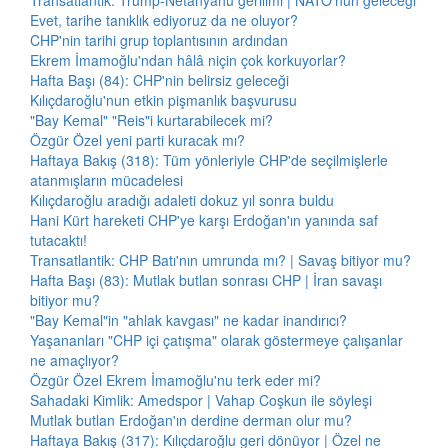
Transatlantik: Trump-Netanyahu gerilimi | NATO'nun geleceği
Evet, tarihe tanıklık ediyoruz da ne oluyor?
CHP'nin tarihi grup toplantısının ardından
Ekrem İmamoğlu'ndan hâlâ niçin çok korkuyorlar?
Hafta Başı (84): CHP'nin belirsiz geleceği
Kılıçdaroğlu'nun etkin pişmanlık başvurusu
"Bay Kemal" "Reis"i kurtarabilecek mi?
Özgür Özel yeni parti kuracak mı?
Haftaya Bakış (318): Tüm yönleriyle CHP'de seçilmişlerle
atanmışların mücadelesi
Kılıçdaroğlu aradığı adaleti dokuz yıl sonra buldu
Hani Kürt hareketi CHP'ye karşı Erdoğan'ın yanında saf
tutacaktı!
Transatlantik: CHP Batı'nın umrunda mı? | Savaş bitiyor mu?
Hafta Başı (83): Mutlak butlan sonrası CHP | İran savaşı
bitiyor mu?
"Bay Kemal"in "ahlak kavgası" ne kadar inandırıcı?
Yaşananları "CHP içi çatışma" olarak göstermeye çalışanlar
ne amaçlıyor?
Özgür Özel Ekrem İmamoğlu'nu terk eder mi?
Sahadaki Kimlik: Amedspor | Vahap Coşkun ile söyleşi
Mutlak butlan Erdoğan'ın derdine derman olur mu?
Haftaya Bakış (317): Kılıçdaroğlu geri dönüyor | Özel ne