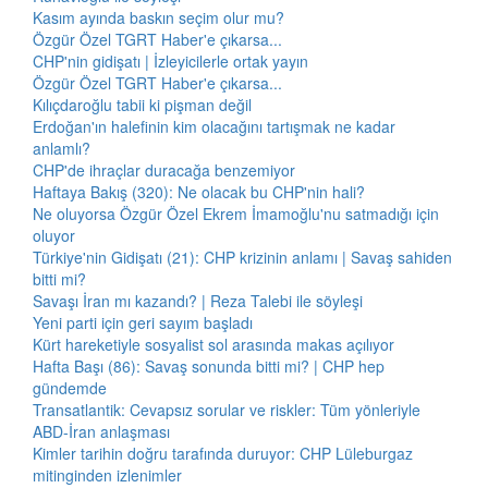
Kasım ayında baskın seçim olur mu?
Özgür Özel TGRT Haber'e çıkarsa...
CHP'nin gidişatı | İzleyicilerle ortak yayın
Özgür Özel TGRT Haber'e çıkarsa...
Kılıçdaroğlu tabii ki pişman değil
Erdoğan'ın halefinin kim olacağını tartışmak ne kadar
anlamlı?
CHP'de ihraçlar duracağa benzemiyor
Haftaya Bakış (320): Ne olacak bu CHP'nin hali?
Ne oluyorsa Özgür Özel Ekrem İmamoğlu'nu satmadığı için
oluyor
Türkiye'nin Gidişatı (21): CHP krizinin anlamı | Savaş sahiden
bitti mi?
Savaşı İran mı kazandı? | Reza Talebi ile söyleşi
Yeni parti için geri sayım başladı
Kürt hareketiyle sosyalist sol arasında makas açılıyor
Hafta Başı (86): Savaş sonunda bitti mi? | CHP hep
gündemde
Transatlantik: Cevapsız sorular ve riskler: Tüm yönleriyle
ABD-İran anlaşması
Kimler tarihin doğru tarafında duruyor: CHP Lüleburgaz
mitinginden izlenimler