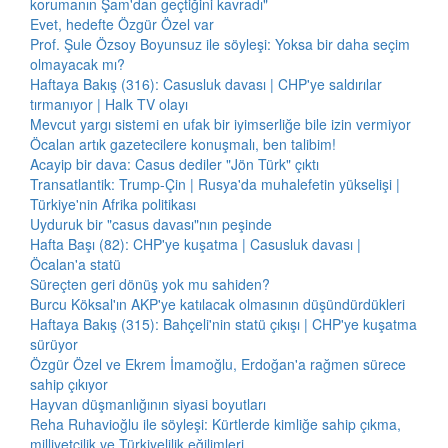
korumanın Şam'dan geçtiğini kavradı"
Evet, hedefte Özgür Özel var
Prof. Şule Özsoy Boyunsuz ile söyleşi: Yoksa bir daha seçim
olmayacak mı?
Haftaya Bakış (316): Casusluk davası | CHP'ye saldırılar
tırmanıyor | Halk TV olayı
Mevcut yargı sistemi en ufak bir iyimserliğe bile izin vermiyor
Öcalan artık gazetecilere konuşmalı, ben talibim!
Acayip bir dava: Casus dediler "Jön Türk" çıktı
Transatlantik: Trump-Çin | Rusya'da muhalefetin yükselişi |
Türkiye'nin Afrika politikası
Uyduruk bir "casus davası"nın peşinde
Hafta Başı (82): CHP'ye kuşatma | Casusluk davası |
Öcalan'a statü
Süreçten geri dönüş yok mu sahiden?
Burcu Köksal'ın AKP'ye katılacak olmasının düşündürdükleri
Haftaya Bakış (315): Bahçeli'nin statü çıkışı | CHP'ye kuşatma
sürüyor
Özgür Özel ve Ekrem İmamoğlu, Erdoğan'a rağmen sürece
sahip çıkıyor
Hayvan düşmanlığının siyasi boyutları
Reha Ruhavioğlu ile söyleşi: Kürtlerde kimliğe sahip çıkma,
milliyetçilik ve Türkiyelilik eğilimleri