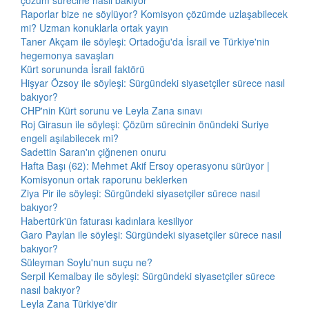
çözüm sürecine nasıl bakıyor
Raporlar bize ne söylüyor? Komisyon çözümde uzlaşabilecek
mi? Uzman konuklarla ortak yayın
Taner Akçam ile söyleşi: Ortadoğu'da İsrail ve Türkiye'nin
hegemonya savaşları
Kürt sorununda İsrail faktörü
Hişyar Özsoy ile söyleşi: Sürgündeki siyasetçiler sürece nasıl
bakıyor?
CHP'nin Kürt sorunu ve Leyla Zana sınavı
Roj Girasun ile söyleşi: Çözüm sürecinin önündeki Suriye
engeli aşılabilecek mi?
Sadettin Saran'ın çiğnenen onuru
Hafta Başı (62): Mehmet Akif Ersoy operasyonu sürüyor |
Komisyonun ortak raporunu beklerken
Ziya Pir ile söyleşi: Sürgündeki siyasetçiler sürece nasıl
bakıyor?
Habertürk'ün faturası kadınlara kesiliyor
Garo Paylan ile söyleşi: Sürgündeki siyasetçiler sürece nasıl
bakıyor?
Süleyman Soylu'nun suçu ne?
Serpil Kemalbay ile söyleşi: Sürgündeki siyasetçiler sürece
nasıl bakıyor?
Leyla Zana Türkiye'dir