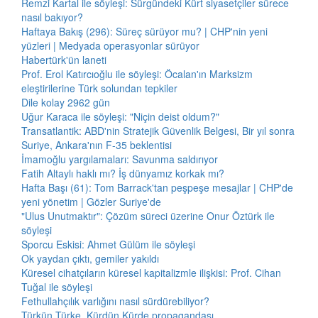
Remzi Kartal ile söyleşi: Sürgündeki Kürt siyasetçiler sürece
nasıl bakıyor?
Haftaya Bakış (296): Süreç sürüyor mu? | CHP'nin yeni
yüzleri | Medyada operasyonlar sürüyor
Habertürk'ün laneti
Prof. Erol Katırcıoğlu ile söyleşi: Öcalan'ın Marksizm
eleştirilerine Türk solundan tepkiler
Dile kolay 2962 gün
Uğur Karaca ile söyleşi: "Niçin deist oldum?"
Transatlantik: ABD'nin Stratejik Güvenlik Belgesi, Bir yıl sonra
Suriye, Ankara'nın F-35 beklentisi
İmamoğlu yargılamaları: Savunma saldırıyor
Fatih Altaylı haklı mı? İş dünyamız korkak mı?
Hafta Başı (61): Tom Barrack'tan peşpeşe mesajlar | CHP'de
yeni yönetim | Gözler Suriye'de
"Ulus Unutmaktır": Çözüm süreci üzerine Onur Öztürk ile
söyleşi
Sporcu Eskisi: Ahmet Gülüm ile söyleşi
Ok yaydan çıktı, gemiler yakıldı
Küresel cihatçıların küresel kapitalizmle ilişkisi: Prof. Cihan
Tuğal ile söyleşi
Fethullahçılık varlığını nasıl sürdürebiliyor?
Türkün Türke, Kürdün Kürde propagandası