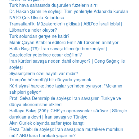
Türk hava sahasında düşürülen füzelerin sırrı
Dr. Hakan Şahin ile söyleşi: Tüm yönleriyle Adana'da kurulan
NATO Çok Ulsulu Kolordusu
Transatlantik: Müzakerelerin gidişatı | ABD'de İsrail lobisi |
Lübnan'da neler oluyor?
Türk solundan geriye ne kaldı?
Mahir Çayan Kitabı'nı editörü Emir Ali Türkmen anlatıyor
Hafta Başı (76): İran savaşı biteceğe benzemiyor |
Gazeteciler yeterince cesur değil mi?
İran kürtleri savaşa neden dahil olmuyor? | Ceng Sağnıç ile
söyleşi
Siyasetçilerin özel hayatı var mıdır?
Trump'ın hükmettiği bir dünyada yaşamak
Kürt siyasi hareketinde taşlar yerinden oynuyor: "Mekanın
sahipleri geliyor"
Prof. Selva Demiralp ile söyleşi: İran savaşının Türkiye ve
dünya ekonomisine etkileri
Haftaya Bakış (309): CHP'ye operasyonlar sürüyor | Süreçte
duraklama devri | İran savaşı ve Türkiye
Akın Gürlek olayında saflar iyice karıştı
Reza Talebi ile söyleşi: İran savaşında müzakere mümkün
mü? ABD kara harekatı yapar mı?