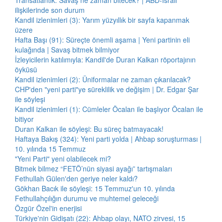
Transatlantik: Savaş ne zaman bitecek? | ABD-İsrail
ilişkilerinde son durum
Kandil izlenimleri (3): Yarım yüzyıllık bir sayfa kapanmak
üzere
Hafta Başı (91): Süreçte önemli aşama | Yeni partinin eli
kulağında | Savaş bitmek bilmiyor
İzleyicilerin katılımıyla: Kandil'de Duran Kalkan röportajının
öyküsü
Kandil izlenimleri (2): Üniformalar ne zaman çıkarılacak?
CHP'den "yeni parti"ye süreklilik ve değişim | Dr. Edgar Şar
ile söyleşi
Kandil izlenimleri (1): Cümleler Öcalan ile başlıyor Öcalan ile
bitiyor
Duran Kalkan ile söyleşi: Bu süreç batmayacak!
Haftaya Bakış (324): Yeni parti yolda | Ahbap soruşturması |
10. yılında 15 Temmuz
"Yeni Parti" yeni olabilecek mi?
Bitmek bilmez “FETÖ’nün siyasi ayağı” tartışmaları
Fethullah Gülen'den geriye neler kaldı?
Gökhan Bacık ile söyleşi: 15 Temmuz'un 10. yılında
Fethullahçılığın durumu ve muhtemel geleceği
Özgür Özel'in enerjisi
Türkiye'nin Gidişatı (22): Ahbap olayı, NATO zirvesi, 15