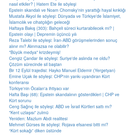
nasıl etkiler? | Hatem Ete ile söyleşi
Epstein skandalı ve Noam Chomsky'nin yarattığı hayal kırıklığı
Mustafa Akyol ile söyleşi: Dünyada ve Türkiye'de İslamiyet,
İslamcılık ve cihatçılığın geleceği
Haftaya Bakış (303): Bahçeli süreci kurtarabilecek mi? |
Epstein olayı | Depremin üçüncü yılı
Reza Talebi ile söyleşi: İran-ABD görüşmelerinden sonuç
alınır mı? Alınmazsa ne olabilir?
"Büyük medya" krizdeymiş!
Cengiz Çandar ile söyleşi: Suriye'de aslında ne oldu?
Çözüm sürecinde sil baştan
Bir 12 Eylül trajedisi: Hayko Manuel Eldemir (Yergetyan)
Emine Uçak ile söyleşi: CHP'nin yankı uyandıran Kürt
konferansı
Türkiye'nin Öcalan'a ihtiyacı var
Hafta Başı (68): Epstein skandalının gösterdikleri | CHP ve
Kürt sorunu
Ceng Sağnıç ile söyleşi: ABD ve İsrail Kürtleri sattı mı?
"Kent uzlaşısı" zulmü
Yeniden: Mazlum Abdi realitesi
Mehmet Gürses ile söyleşi: Rojava efsanesi bitti mi?
“Kürt sokağı” diken üstünde