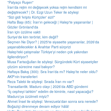
"Palyaço Ruşen"
İran'da rejim mi değişecek yoksa rejim kendisini mi
değiştirecek? | Dr. Ezgi Uzun Teker ile söyleşi
"Sizi gidi 'kripto Kürtçüler' sizi!"
Hafta Başı (65): İran'ın geleceği | Halep'te yaşananlar |
Gözler Grönland'da
İran için üzülme vakti
Suriye'de kim terörist, kim değil?
Seçmen Ne Diyor? | 2025'te siyasette yaşananlar, 2026'da
yaşanabilecekler & Anahtar Parti sürprizi
Halep'teki çatışmalar Türkiye'yi neden çok yakından
ilgilendiriyor?
Musa Farisoğulları ile söyleşi: Sürgündeki Kürt siyasetçiler
çözüm sürecine nasıl bakıyor?
Haftaya Bakış (300): Sıra İran'da mı? Halep'te neler oldu?
AKP'nin transferleri
Reza Talebi ile söyleşi: Sırada İran mı var?
Transatlantik: Maduro olayı | 2026'da ABD gündemi
"İç cepheyi tahkim" edelim de kiminle, nasıl yapacağız?
Maduro'ya üzülmeli miyiz?
Ahmet İnsel ile söyleşi: Venezuela'dan sonra sıra nerede?
Boğaziçi direnmeye devam ediyor hâlâ!