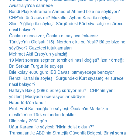
Avustralya'da sahnede
Bondi Plajı kahramanı Ahmed el Ahmed bize ne söylüyor?
CHP'nin önü açık mı? Muzaffer Ayhan Kara ile söyleşi
Sibel Yiğitalp ile söyleşi: Sürgündeki Kürt siyasetçiler sürece
nasıl bakıyor?
Öcalan olunca zor, Öcalan olmayınca imkansız
Türkiye'nin Gidişatı (15): Nerden çıktı bu Yeşil? Bütçe bize ne
söylüyor? Gazeteci tutuklamaları
Mehmet Akif Ersoy'un yalnızlığı
19 Mart sonrası seçmen tercihleri nasıl değişti? İzmir örneği:
Dr. Serkan Turgut ile söyleşi
Dile kolay 4600 gün: İBB Davası bitmeyeceğe benziyor
Remzi Kartal ile söyleşi: Sürgündeki Kürt siyasetçiler sürece
nasıl bakıyor?
Haftaya Bakış (296): Süreç sürüyor mu? | CHP'nin yeni
yüzleri | Medyada operasyonlar sürüyor
Habertürk'ün laneti
Prof. Erol Katırcıoğlu ile söyleşi: Öcalan'ın Marksizm
eleştirilerine Türk solundan tepkiler
Dile kolay 2962 gün
Uğur Karaca ile söyleşi: "Niçin deist oldum?"
Transatlantik: ABD'nin Stratejik Güvenlik Belgesi, Bir yıl sonra