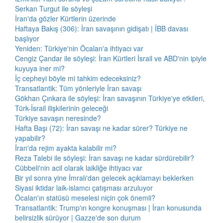
Serkan Turgut ile söyleşi
İran'da gözler Kürtlerin üzerinde
Haftaya Bakış (306): İran savaşının gidişatı | İBB davası
başlıyor
Yeniden: Türkiye'nin Öcalan'a ihtiyacı var
Cengiz Çandar ile söyleşi: İran Kürtleri İsrail ve ABD'nin ipiyle
kuyuya iner mi?
İç cepheyi böyle mi tahkim edeceksiniz?
Transatlantik: Tüm yönleriyle İran savaşı
Gökhan Çınkara ile söyleşi: İran savaşının Türkiye'ye etkileri,
Türk-İsrail ilişkilerinin geleceği
Türkiye savaşın neresinde?
Hafta Başı (72): İran savaşı ne kadar sürer? Türkiye ne
yapabilir?
İran'da rejim ayakta kalabilir mi?
Reza Talebi ile söyleşi: İran savaşı ne kadar sürdürebilir?
Cübbeli'nin acil olarak laikliğe ihtiyacı var
Bir yıl sonra yine İmralı'dan gelecek açıklamayı beklerken
Siyasi iktidar laik-islamcı çatışması arzuluyor
Öcalan'ın statüsü meselesi niçin çok önemli?
Transatlantik: Trump'ın kongre konuşması | İran konusunda
belirsizlik sürüyor | Gazze'de son durum