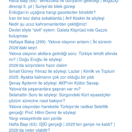
Hafta Başı (64): Venezuela ve dünyanın geleceği | Boğaziçi
direnişi 5. yıl | Suriye’de bilek güreşi
Erdoğan'ın uçağına hangi gazeteciler binebilir?
İran bir kez daha sokaklarda | Arif Keskin ile söyleşi
Nedir şu ucuz kahramanlardan çektiğimiz!
Devlet eliyle "sivil" eylem: Galata Köprüsü'nde Gazze
buluşması
Haftaya Bakış (299): Yalova olayının anlamı | İki sürecin
2026'daki seyri
Yalova olayının akıllara getirdiği soru: Türkiye tehdit altında
mı? | Doğu Eroğlu ile söyleşi
2026'da sürprizlere hazır olalım
İsmail Güney Yılmaz ile söyleşi: Lazlar | Kimlik ve Toplum
2025: Ayakta kalmanın çok zor olduğu bir yıldı
Şenay Aydemir ile söyleşi: AKP'nin Kültür Savaşı
Yalova'da yaşananlara şaşıran var mı?
Selahattin Soro ile söyleşi: Sürgündeki Kürt siyasetçiler
çözüm sürecine nasıl bakıyor?
Yalova olayından hareketle Türkiye'de radikal Selefilik
gerçeği: Prof. Hilmi Demir ile söyleşi
Yargı vesayetinde son perde
Hafta Başı (63): IŞİD gerçeği | 2025'ten geriye ne kaldı? |
2026'da neler olabilir?