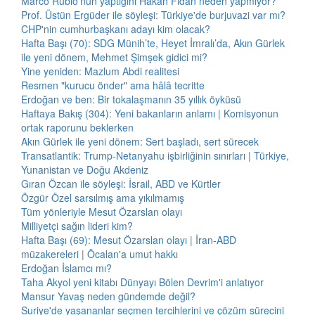
Marco Rubio'nun yaptığını Hakan Fidan neden yapmıyor?
Prof. Üstün Ergüder ile söyleşi: Türkiye'de burjuvazi var mı?
CHP'nin cumhurbaşkanı adayı kim olacak?
Hafta Başı (70): SDG Münih’te, Heyet İmralı’da, Akın Gürlek
ile yeni dönem, Mehmet Şimşek gidici mi?
Yine yeniden: Mazlum Abdi realitesi
Resmen "kurucu önder" ama hâlâ tecritte
Erdoğan ve ben: Bir tokalaşmanın 35 yıllık öyküsü
Haftaya Bakış (304): Yeni bakanların anlamı | Komisyonun
ortak raporunu beklerken
Akın Gürlek ile yeni dönem: Sert başladı, sert sürecek
Transatlantik: Trump-Netanyahu işbirliğinin sınırları | Türkiye,
Yunanistan ve Doğu Akdeniz
Gıran Özcan ile söyleşi: İsrail, ABD ve Kürtler
Özgür Özel sarsılmış ama yıkılmamış
Tüm yönleriyle Mesut Özarslan olayı
Milliyetçi sağın lideri kim?
Hafta Başı (69): Mesut Özarslan olayı | İran-ABD
müzakereleri | Öcalan'a umut hakkı
Erdoğan İslamcı mı?
Taha Akyol yeni kitabı Dünyayı Bölen Devrim'i anlatıyor
Mansur Yavaş neden gündemde değil?
Suriye'de yaşananlar seçmen tercihlerini ve çözüm sürecini