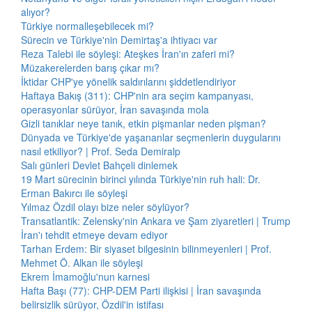
alıyor?
Türkiye normalleşebilecek mi?
Sürecin ve Türkiye'nin Demirtaş'a ihtiyacı var
Reza Talebi ile söyleşi: Ateşkes İran'ın zaferi mi?
Müzakerelerden barış çıkar mı?
İktidar CHP'ye yönelik saldırılarını şiddetlendiriyor
Haftaya Bakış (311): CHP'nin ara seçim kampanyası,
operasyonlar sürüyor, İran savaşında mola
Gizli tanıklar neye tanık, etkin pişmanlar neden pişman?
Dünyada ve Türkiye'de yaşananlar seçmenlerin duygularını
nasıl etkiliyor? | Prof. Seda Demiralp
Salı günleri Devlet Bahçeli dinlemek
19 Mart sürecinin birinci yılında Türkiye'nin ruh hali: Dr.
Erman Bakırcı ile söyleşi
Yılmaz Özdil olayı bize neler söylüyor?
Transatlantik: Zelensky'nin Ankara ve Şam ziyaretleri | Trump
İran'ı tehdit etmeye devam ediyor
Tarhan Erdem: Bir siyaset bilgesinin bilinmeyenleri | Prof.
Mehmet Ö. Alkan ile söyleşi
Ekrem İmamoğlu'nun karnesi
Hafta Başı (77): CHP-DEM Parti ilişkisi | İran savaşında
belirsizlik sürüyor, Özdil'in istifası