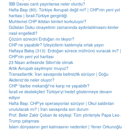
İBB Davası canlı yayınlansa neler olurdu?
Hafta Başı (80): Türkiye Avrupalı değil mi? | CHP'nin yeni yol
haritası | İsrail-Türkiye gerginliği
Muhtemel CHP iktidarı kimleri korkutuyor?
Gülistan Doku cinayetinin zamanında aydınlatılmasını kimler
nasıl engelledi?
Çözüm sürecini Erdoğan mı tıkıyor?
CHP ne yapabilir? İzleyicilerin katılımıyla ortak yayın
Haftaya Bakış (313): Erdoğan sürece mührünü vuracak mı? |
CHP'nin yeni yol haritası
23 Nisan arifesinde Silivri'de olmak
Artık Avrupalı sayılmıyor muyuz?
Transatlantik: İran savaşında belirsizlik sürüyor | Doğu
Akdeniz'de neler oluyor?
CHP "darbe mekaniği"ne karşı ne yapabilir?
İsrail ve destekçileri Türkiye'yi hedef göstermeye devam
ediyor
Hafta Başı: CHP'ye operasyonlar sürüyor | Okul saldırıları
unutulacak mı? | İran savaşında son durum
Prof. Bekir Zakir Çoban ile söyleşi: Tüm yönleriyle Papa Leo-
Trump çatışması
İslam dünyasının geri kalmasının nedenleri | Yener Orkunoğlu