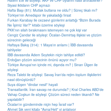
Hatem Ete ile söyleşi: AKP ve CHP oylarını nasıl artırabilirler?
Siyasi iktidarın CHP açmazı
Hafta Başı (81): Mutlak butlana ne oldu? | Süreç tıkalı mı?
Türkiye'nin Amedspor ile yakaladığı fırsat
Furkan Karabay ile cezaevi günlerini anlattığı "Bizim Burada
Ne İşimiz Var?" kitabı üzerine söyleşi
PKK'nın silah bırakmasını istemeyen ne çok kişi var
Cengiz Çandar ile söyleşi: Öcalan-Demirtaş ilişkisi ve çözüm
sürecinin geleceği
Haftaya Bakış (314): 1 Mayıs'ın anlamı | İBB davasında
tahliyeler
İBB davasında Adem Soytekin niçin tahliye edildi?
Erdoğan çözüm sürecinin önünü açıyor mu?
Türkiye Avrupa'nın içinde mi, dışında mı? | Sinan Ülgen ile
söyleşi
Reza Talebi ile söyleşi: Savaş İran'da rejim-toplum ilişkilerini
nasıl dönüştürdü?
Suya düşen "dindar nesil" hayali
Transatlantik: İran savaşı ne durumda? | Kral Charles ABD'de
Vahap Coşkun ile söyleşi: Çözüm süreci neden tıkandı? Ne
yapılabilir?
Öcalan'ın gündeminde niçin hep İsrail var?
Ahmet Şık yeni kitabı "Ayna/Heli" yi anlatıyor