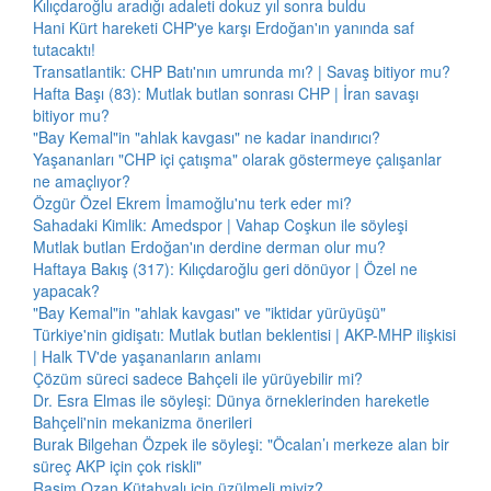
Kılıçdaroğlu aradığı adaleti dokuz yıl sonra buldu
Hani Kürt hareketi CHP'ye karşı Erdoğan'ın yanında saf
tutacaktı!
Transatlantik: CHP Batı'nın umrunda mı? | Savaş bitiyor mu?
Hafta Başı (83): Mutlak butlan sonrası CHP | İran savaşı
bitiyor mu?
"Bay Kemal"in "ahlak kavgası" ne kadar inandırıcı?
Yaşananları "CHP içi çatışma" olarak göstermeye çalışanlar
ne amaçlıyor?
Özgür Özel Ekrem İmamoğlu'nu terk eder mi?
Sahadaki Kimlik: Amedspor | Vahap Coşkun ile söyleşi
Mutlak butlan Erdoğan'ın derdine derman olur mu?
Haftaya Bakış (317): Kılıçdaroğlu geri dönüyor | Özel ne
yapacak?
"Bay Kemal"in "ahlak kavgası" ve "iktidar yürüyüşü"
Türkiye'nin gidişatı: Mutlak butlan beklentisi | AKP-MHP ilişkisi
| Halk TV'de yaşananların anlamı
Çözüm süreci sadece Bahçeli ile yürüyebilir mi?
Dr. Esra Elmas ile söyleşi: Dünya örneklerinden hareketle
Bahçeli'nin mekanizma önerileri
Burak Bilgehan Özpek ile söyleşi: "Öcalan’ı merkeze alan bir
süreç AKP için çok riskli"
Rasim Ozan Kütahyalı için üzülmeli miyiz?