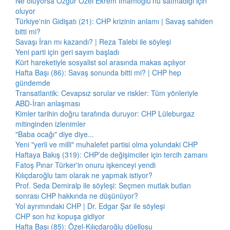
Ne oluyorsa Özgür Özel Ekrem İmamoğlu'nu satmadığı için
oluyor
Türkiye'nin Gidişatı (21): CHP krizinin anlamı | Savaş sahiden
bitti mi?
Savaşı İran mı kazandı? | Reza Talebi ile söyleşi
Yeni parti için geri sayım başladı
Kürt hareketiyle sosyalist sol arasında makas açılıyor
Hafta Başı (86): Savaş sonunda bitti mi? | CHP hep
gündemde
Transatlantik: Cevapsız sorular ve riskler: Tüm yönleriyle
ABD-İran anlaşması
Kimler tarihin doğru tarafında duruyor: CHP Lüleburgaz
mitinginden izlenimler
"Baba ocağı" diye diye...
Yeni "yerli ve milli" muhalefet partisi olma yolundaki CHP
Haftaya Bakış (319): CHP’de değişimciler için tercih zamanı
Fatoş Pınar Türker'in onuru işkenceyi yendi
Kılıçdaroğlu tam olarak ne yapmak istiyor?
Prof. Seda Demiralp ile söyleşi: Seçmen mutlak butlan
sonrası CHP hakkında ne düşünüyor?
Yol ayrımındaki CHP | Dr. Edgar Şar ile söyleşi
CHP son hız kopuşa gidiyor
Hafta Başı (85): Özel-Kılıçdaroğlu düellosu