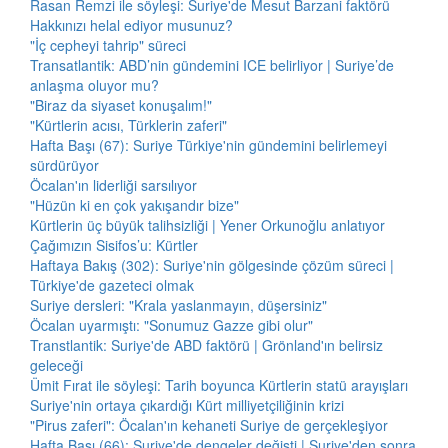
Rasan Remzi ile söyleşi: Suriye'de Mesut Barzani faktörü
Hakkınızı helal ediyor musunuz?
"İç cepheyi tahrip" süreci
Transatlantik: ABD’nin gündemini ICE belirliyor | Suriye’de
anlaşma oluyor mu?
"Biraz da siyaset konuşalım!"
"Kürtlerin acısı, Türklerin zaferi"
Hafta Başı (67): Suriye Türkiye'nin gündemini belirlemeyi
sürdürüyor
Öcalan'ın liderliği sarsılıyor
"Hüzün ki en çok yakışandır bize"
Kürtlerin üç büyük talihsizliği | Yener Orkunoğlu anlatıyor
Çağımızın Sisifos’u: Kürtler
Haftaya Bakış (302): Suriye'nin gölgesinde çözüm süreci |
Türkiye'de gazeteci olmak
Suriye dersleri: "Krala yaslanmayın, düşersiniz"
Öcalan uyarmıştı: "Sonumuz Gazze gibi olur"
Transtlantik: Suriye'de ABD faktörü | Grönland'ın belirsiz
geleceği
Ümit Fırat ile söyleşi: Tarih boyunca Kürtlerin statü arayışları
Suriye'nin ortaya çıkardığı Kürt milliyetçiliğinin krizi
"Pirus zaferi": Öcalan'ın kehaneti Suriye de gerçekleşiyor
Hafta Başı (66): Suriye'de dengeler değişti | Suriye'den sonra