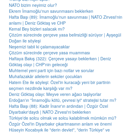
NATO bizim neyimiz olur?
Ekrem İmamoğlu'nun savunmasını beklerken
Hafta Başı (89): İmamoğlu'nun savunması | NATO Zirvesi'nin
anlamı | Deniz Göktaş ve CHP
Kemal Bey bizleri salacak mı?
Çözüm sürecinde çerçeve yasa belirsizliği sürüyor | Ayşegül
Doğan ile söyleşi
Neşemizi tabii ki çalamayacaklar
Çözüm sürecinde çerçeve yasa muamması
Haftaya Bakış (322): Çerçeve yasayı beklerken | Deniz
Göktaş olayı | CHP'nin geleceği
Muhtemel yeni parti için bazı notlar ve sorular
Muhafazakâr ailelerin seküler çocukları
Hatem Ete ile söyleşi: Özel'in kuracağı yeni bir partinin
seçmen nezdinde karşılığı var mı?
Deniz Göktaş olayı: Meyve veren ağacı taşlıyorlar
Erdoğan'ın "İmamoğlu kötü, çevresi iyi" stratejisi tutar mı?
Hafta Başı (88): Kadir İnanır'ın ardından | Özgür Özel
Diyarbakır'daydı | NATO Zirvesi'ni beklerken
Türkiye'de solcu olmak ve solcu kalabilmek mümkün mü?
Özgür Özel'in Diyarbakır çıkartmasının anlam ve önemi
Hüseyin Kocabıyık ile "derin devlet", "derin Türkiye" ve