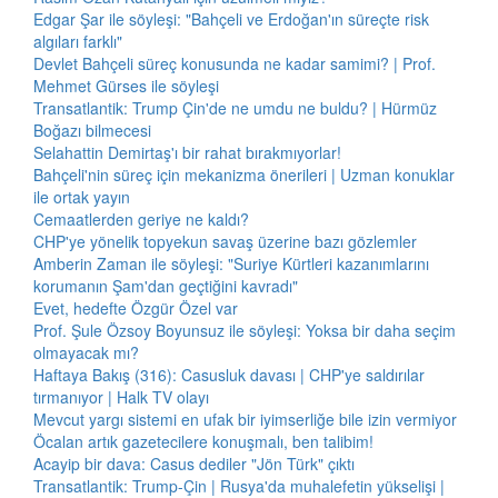
Edgar Şar ile söyleşi: "Bahçeli ve Erdoğan'ın süreçte risk
algıları farklı"
Devlet Bahçeli süreç konusunda ne kadar samimi? | Prof.
Mehmet Gürses ile söyleşi
Transatlantik: Trump Çin'de ne umdu ne buldu? | Hürmüz
Boğazı bilmecesi
Selahattin Demirtaş'ı bir rahat bırakmıyorlar!
Bahçeli'nin süreç için mekanizma önerileri | Uzman konuklar
ile ortak yayın
Cemaatlerden geriye ne kaldı?
CHP'ye yönelik topyekun savaş üzerine bazı gözlemler
Amberin Zaman ile söyleşi: "Suriye Kürtleri kazanımlarını
korumanın Şam'dan geçtiğini kavradı"
Evet, hedefte Özgür Özel var
Prof. Şule Özsoy Boyunsuz ile söyleşi: Yoksa bir daha seçim
olmayacak mı?
Haftaya Bakış (316): Casusluk davası | CHP'ye saldırılar
tırmanıyor | Halk TV olayı
Mevcut yargı sistemi en ufak bir iyimserliğe bile izin vermiyor
Öcalan artık gazetecilere konuşmalı, ben talibim!
Acayip bir dava: Casus dediler "Jön Türk" çıktı
Transatlantik: Trump-Çin | Rusya'da muhalefetin yükselişi |