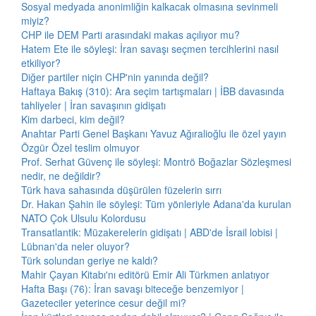
Sosyal medyada anonimliğin kalkacak olmasına sevinmeli
miyiz?
CHP ile DEM Parti arasındaki makas açılıyor mu?
Hatem Ete ile söyleşi: İran savaşı seçmen tercihlerini nasıl
etkiliyor?
Diğer partiler niçin CHP'nin yanında değil?
Haftaya Bakış (310): Ara seçim tartışmaları | İBB davasında
tahliyeler | İran savaşının gidişatı
Kim darbeci, kim değil?
Anahtar Parti Genel Başkanı Yavuz Ağıralioğlu ile özel yayın
Özgür Özel teslim olmuyor
Prof. Serhat Güvenç ile söyleşi: Montrö Boğazlar Sözleşmesi
nedir, ne değildir?
Türk hava sahasında düşürülen füzelerin sırrı
Dr. Hakan Şahin ile söyleşi: Tüm yönleriyle Adana'da kurulan
NATO Çok Ulsulu Kolordusu
Transatlantik: Müzakerelerin gidişatı | ABD'de İsrail lobisi |
Lübnan'da neler oluyor?
Türk solundan geriye ne kaldı?
Mahir Çayan Kitabı'nı editörü Emir Ali Türkmen anlatıyor
Hafta Başı (76): İran savaşı biteceğe benzemiyor |
Gazeteciler yeterince cesur değil mi?