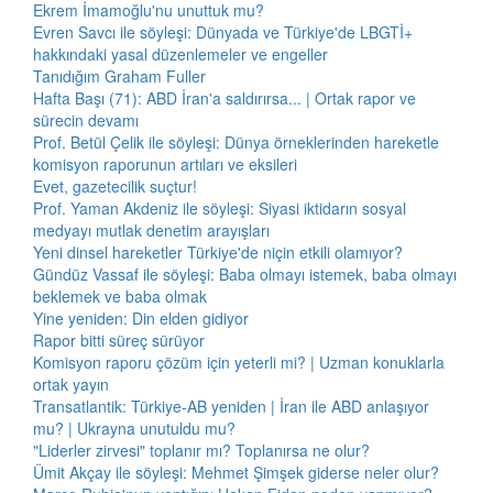
Ekrem İmamoğlu'nu unuttuk mu?
Evren Savcı ile söyleşi: Dünyada ve Türkiye'de LBGTİ+
hakkındaki yasal düzenlemeler ve engeller
Tanıdığım Graham Fuller
Hafta Başı (71): ABD İran'a saldırırsa... | Ortak rapor ve
sürecin devamı
Prof. Betül Çelik ile söyleşi: Dünya örneklerinden hareketle
komisyon raporunun artıları ve eksileri
Evet, gazetecilik suçtur!
Prof. Yaman Akdeniz ile söyleşi: Siyasi iktidarın sosyal
medyayı mutlak denetim arayışları
Yeni dinsel hareketler Türkiye'de niçin etkili olamıyor?
Gündüz Vassaf ile söyleşi: Baba olmayı istemek, baba olmayı
beklemek ve baba olmak
Yine yeniden: Din elden gidiyor
Rapor bitti süreç sürüyor
Komisyon raporu çözüm için yeterli mi? | Uzman konuklarla
ortak yayın
Transatlantik: Türkiye-AB yeniden | İran ile ABD anlaşıyor
mu? | Ukrayna unutuldu mu?
"Liderler zirvesi" toplanır mı? Toplanırsa ne olur?
Ümit Akçay ile söyleşi: Mehmet Şimşek giderse neler olur?