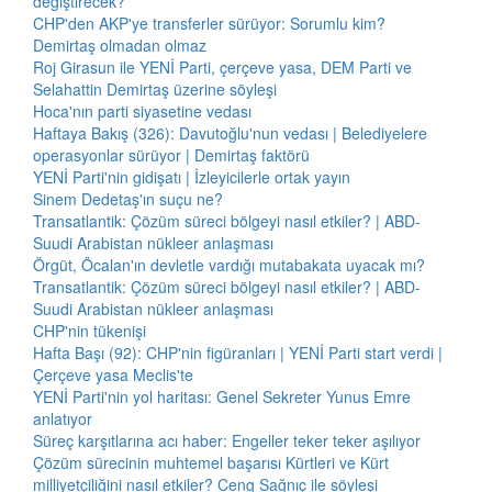
değiştirecek?
CHP'den AKP'ye transferler sürüyor: Sorumlu kim?
Demirtaş olmadan olmaz
Roj Girasun ile YENİ Parti, çerçeve yasa, DEM Parti ve
Selahattin Demirtaş üzerine söyleşi
Hoca'nın parti siyasetine vedası
Haftaya Bakış (326): Davutoğlu'nun vedası | Belediyelere
operasyonlar sürüyor | Demirtaş faktörü
YENİ Parti'nin gidişatı | İzleyicilerle ortak yayın
Sinem Dedetaş'ın suçu ne?
Transatlantik: Çözüm süreci bölgeyi nasıl etkiler? | ABD-
Suudi Arabistan nükleer anlaşması
Örgüt, Öcalan'ın devletle vardığı mutabakata uyacak mı?
Transatlantik: Çözüm süreci bölgeyi nasıl etkiler? | ABD-
Suudi Arabistan nükleer anlaşması
CHP'nin tükenişi
Hafta Başı (92): CHP'nin figüranları | YENİ Parti start verdi |
Çerçeve yasa Meclis'te
YENİ Parti'nin yol haritası: Genel Sekreter Yunus Emre
anlatıyor
Süreç karşıtlarına acı haber: Engeller teker teker aşılıyor
Çözüm sürecinin muhtemel başarısı Kürtleri ve Kürt
milliyetçiliğini nasıl etkiler? Ceng Sağnıç ile söyleşi