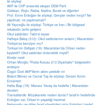
ile söyleşi
AKP ile CHP arasında sıkışan DEM Parti
Gülistan, Rojin, Rabia, Nadira, Burak ve diğerleri
Prof. Emre Erdoğan ile söyleşi: Gençler neden hınçlı? Ne
yapılmalı, ne yapılmamalı?
Ali Yaycıoğlu ile söyleşi: Türkiye ve İran | Bir bölgesel
rekabetin tarihi gelişimi
Okul saldırıları: Tabii ki siyasi
Haftaya Bakış (312): Okul saldırılarının anlamı | Macaristan
Türkiye'ye benziyor mu?
Türkiye'nin Gidişatı (19): Macaristan'da Orban neden
kaybetti? Okul saldırıları önlenebilir miydi?
Kindar nesil
Orhan Miroğlu "Posta Kutusu 213 Diyarbakır" belgeselini
anlatıyor
Özgür Özel AKP'lilerin aklını çelebilir mi
Bülent Bilmez ve Cemal Taş ile söyleşi: Dersim Kırımı
Envanteri
Hafta Başı (78): Mansur Yavaş da hedefte | Macaristan
dersleri
Transatlantik: Müzakereler neden durdu? İsrail’in hedefinde
Erdoğan var, Orban’ın yaşadığı hezimet
Netanyahu ve diğer İsrail yöneticileri niçin Erdoğan'ı hedef