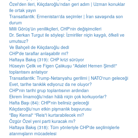
Özel'den ileri, Kılıçdaroğlu'ndan geri adım | Uzman konuklar
ile ortak yayın
Transatlantik: Ermenistan'da seçimler | İran savaşında son
durum
Milli Görüş'ün yenilikçileri, CHP'nin değişimcileri
Dr. Serkan Turgut ile söyleşi: İzmirliler niçin kaygılı, öfkeli ve
umutsuz?
Ve Bahçeli de Kılıçdaroğlu dedi
CHP'de taraflar anlaşabilir mi?
Haftaya Bakış (319): CHP krizi sürüyor
Hüseyin Çelik ve Figen Çalıkuşu "Adalet Hemen Şimdi!"
toplantısını anlatıyor
Transatlantik: Trump-Netanyahu gerilimi | NATO'nun geleceği
Evet, tarihe tanıklık ediyoruz da ne oluyor?
CHP'nin tarihi grup toplantısının ardından
Ekrem İmamoğlu'ndan hâlâ niçin çok korkuyorlar?
Hafta Başı (84): CHP'nin belirsiz geleceği
Kılıçdaroğlu'nun etkin pişmanlık başvurusu
"Bay Kemal" "Reis"i kurtarabilecek mi?
Özgür Özel yeni parti kuracak mı?
Haftaya Bakış (318): Tüm yönleriyle CHP'de seçilmişlerle
atanmışların mücadelesi