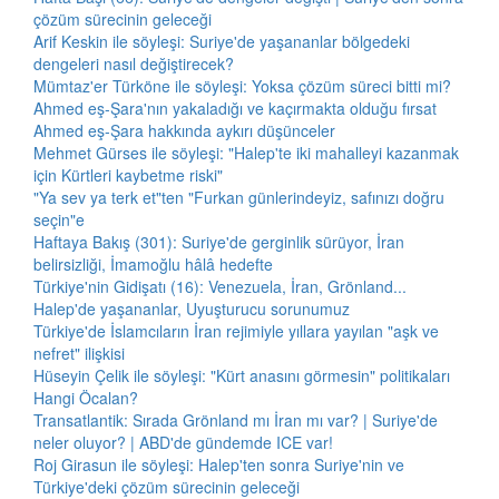
çözüm sürecinin geleceği
Arif Keskin ile söyleşi: Suriye'de yaşananlar bölgedeki
dengeleri nasıl değiştirecek?
Mümtaz'er Türköne ile söyleşi: Yoksa çözüm süreci bitti mi?
Ahmed eş-Şara'nın yakaladığı ve kaçırmakta olduğu fırsat
Ahmed eş-Şara hakkında aykırı düşünceler
Mehmet Gürses ile söyleşi: "Halep'te iki mahalleyi kazanmak
için Kürtleri kaybetme riski"
"Ya sev ya terk et"ten "Furkan günlerindeyiz, safınızı doğru
seçin"e
Haftaya Bakış (301): Suriye'de gerginlik sürüyor, İran
belirsizliği, İmamoğlu hâlâ hedefte
Türkiye'nin Gidişatı (16): Venezuela, İran, Grönland...
Halep'de yaşananlar, Uyuşturucu sorunumuz
Türkiye'de İslamcıların İran rejimiyle yıllara yayılan "aşk ve
nefret" ilişkisi
Hüseyin Çelik ile söyleşi: "Kürt anasını görmesin" politikaları
Hangi Öcalan?
Transatlantik: Sırada Grönland mı İran mı var? | Suriye'de
neler oluyor? | ABD'de gündemde ICE var!
Roj Girasun ile söyleşi: Halep'ten sonra Suriye'nin ve
Türkiye'deki çözüm sürecinin geleceği