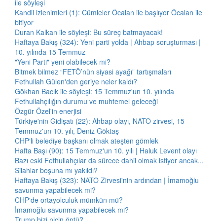
ile söyleşi
Kandil izlenimleri (1): Cümleler Öcalan ile başlıyor Öcalan ile
bitiyor
Duran Kalkan ile söyleşi: Bu süreç batmayacak!
Haftaya Bakış (324): Yeni parti yolda | Ahbap soruşturması |
10. yılında 15 Temmuz
"Yeni Parti" yeni olabilecek mi?
Bitmek bilmez “FETÖ’nün siyasi ayağı” tartışmaları
Fethullah Gülen'den geriye neler kaldı?
Gökhan Bacık ile söyleşi: 15 Temmuz'un 10. yılında
Fethullahçılığın durumu ve muhtemel geleceği
Özgür Özel'in enerjisi
Türkiye'nin Gidişatı (22): Ahbap olayı, NATO zirvesi, 15
Temmuz'un 10. yılı, Deniz Göktaş
CHP'li belediye başkanı olmak ateşten gömlek
Hafta Başı (90): 15 Temmuz'un 10. yılı | Haluk Levent olayı
Bazı eski Fethullahçılar da sürece dahil olmak istiyor ancak...
Silahlar boşuna mı yakıldı?
Haftaya Bakış (323): NATO Zirvesi'nin ardından | İmamoğlu
savunma yapabilecek mi?
CHP'de ortayolculuk mümkün mü?
İmamoğlu savunma yapabilecek mi?
Trump bizi niçin öptü?