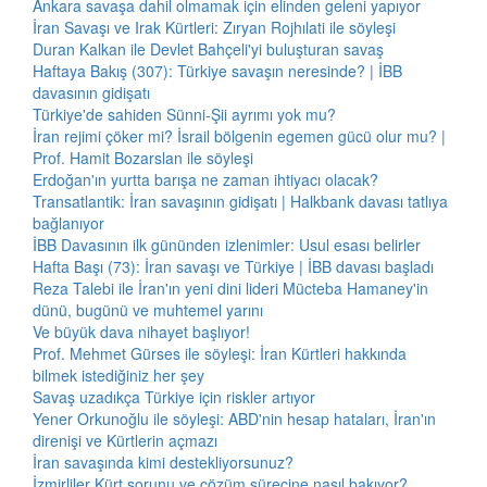
Ankara savaşa dahil olmamak için elinden geleni yapıyor
İran Savaşı ve Irak Kürtleri: Zıryan Rojhılati ile söyleşi
Duran Kalkan ile Devlet Bahçeli'yi buluşturan savaş
Haftaya Bakış (307): Türkiye savaşın neresinde? | İBB
davasının gidişatı
Türkiye'de sahiden Sünni-Şii ayrımı yok mu?
İran rejimi çöker mi? İsrail bölgenin egemen gücü olur mu? |
Prof. Hamit Bozarslan ile söyleşi
Erdoğan'ın yurtta barışa ne zaman ihtiyacı olacak?
Transatlantik: İran savaşının gidişatı | Halkbank davası tatlıya
bağlanıyor
İBB Davasının ilk gününden izlenimler: Usul esası belirler
Hafta Başı (73): İran savaşı ve Türkiye | İBB davası başladı
Reza Talebi ile İran'ın yeni dini lideri Mücteba Hamaney'in
dünü, bugünü ve muhtemel yarını
Ve büyük dava nihayet başlıyor!
Prof. Mehmet Gürses ile söyleşi: İran Kürtleri hakkında
bilmek istediğiniz her şey
Savaş uzadıkça Türkiye için riskler artıyor
Yener Orkunoğlu ile söyleşi: ABD'nin hesap hataları, İran'ın
direnişi ve Kürtlerin açmazı
İran savaşında kimi destekliyorsunuz?
İzmirliler Kürt sorunu ve çözüm sürecine nasıl bakıyor?