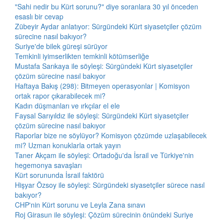
"Sahi nedir bu Kürt sorunu?" diye soranlara 30 yıl önceden
esaslı bir cevap
Zübeyir Aydar anlatıyor: Sürgündeki Kürt siyasetçiler çözüm
sürecine nasıl bakıyor?
Suriye'de bilek güreşi sürüyor
Temkinli iyimserlikten temkinli kötümserliğe
Mustafa Sarıkaya ile söyleşi: Sürgündeki Kürt siyasetçiler
çözüm sürecine nasıl bakıyor
Haftaya Bakış (298): Bitmeyen operasyonlar | Komisyon
ortak rapor çıkarabilecek mi?
Kadın düşmanları ve ırkçılar el ele
Faysal Sarıyıldız ile söyleşi: Sürgündeki Kürt siyasetçiler
çözüm sürecine nasıl bakıyor
Raporlar bize ne söylüyor? Komisyon çözümde uzlaşabilecek
mi? Uzman konuklarla ortak yayın
Taner Akçam ile söyleşi: Ortadoğu'da İsrail ve Türkiye'nin
hegemonya savaşları
Kürt sorununda İsrail faktörü
Hişyar Özsoy ile söyleşi: Sürgündeki siyasetçiler sürece nasıl
bakıyor?
CHP'nin Kürt sorunu ve Leyla Zana sınavı
Roj Girasun ile söyleşi: Çözüm sürecinin önündeki Suriye