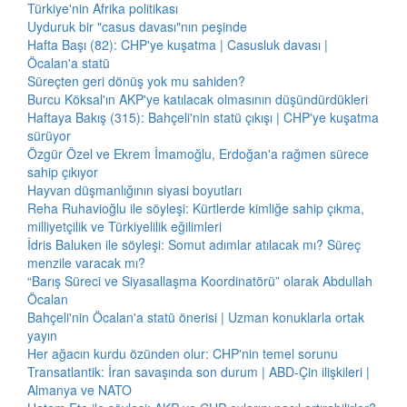
Türkiye'nin Afrika politikası
Uyduruk bir "casus davası"nın peşinde
Hafta Başı (82): CHP'ye kuşatma | Casusluk davası |
Öcalan'a statü
Süreçten geri dönüş yok mu sahiden?
Burcu Köksal'ın AKP'ye katılacak olmasının düşündürdükleri
Haftaya Bakış (315): Bahçeli'nin statü çıkışı | CHP'ye kuşatma
sürüyor
Özgür Özel ve Ekrem İmamoğlu, Erdoğan'a rağmen sürece
sahip çıkıyor
Hayvan düşmanlığının siyasi boyutları
Reha Ruhavioğlu ile söyleşi: Kürtlerde kimliğe sahip çıkma,
milliyetçilik ve Türkiyelilik eğilimleri
İdris Baluken ile söyleşi: Somut adımlar atılacak mı? Süreç
menzile varacak mı?
“Barış Süreci ve Siyasallaşma Koordinatörü” olarak Abdullah
Öcalan
Bahçeli'nin Öcalan'a statü önerisi | Uzman konuklarla ortak
yayın
Her ağacın kurdu özünden olur: CHP'nin temel sorunu
Transatlantik: İran savaşında son durum | ABD-Çin ilişkileri |
Almanya ve NATO