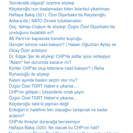
"bürokratik oligarşi" üzerine söyleşi
Kılıçdaroğlu'nun başlamadan biten İstanbul çıkartması
Haftaya Bakış (321): Özel Diyarbakır'da Kılıçdaroğlu
Ankara'da | NATO Zirvesi tutuklamaları
Doç. Vahap Coşkun ile söyleşi: Özgür Özel Diyarbakır'da
umduğunu bulabildi mi?
AK Parti'nin kapısında transfer kuyruğu
Gençler sürece nasıl bakıyor? | Hasan Oğuzhan Aytaç ve
Olcay Özer anlatıyor
Dr. Edgar Şar ile söyleşi: CHP'de saflar iyice netleşiyor
"Adam" her durumda kazanır mı?
Kürtler CHP'de olup bitenlere nasıl bakıyor? | Reha
Ruhavioğlu ile söyleşi
Kasım ayında baskın seçim olur mu?
Özgür Özel TGRT Haber'e çıkarsa...
CHP'nin gidişatı | İzleyicilerle ortak yayın
Özgür Özel TGRT Haber'e çıkarsa...
Kılıçdaroğlu tabii ki pişman değil
Erdoğan'ın halefinin kim olacağını tartışmak ne kadar
anlamlı?
CHP'de ihraçlar duracağa benzemiyor
Haftaya Bakış (320): Ne olacak bu CHP'nin hali?