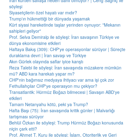
İran kürtleri savaşa neden dahil olmuyor? | Ceng Sağnıç ile
söyleşi
Siyasetçilerin özel hayatı var mıdır?
Trump'ın hükmettiği bir dünyada yaşamak
Kürt siyasi hareketinde taşlar yerinden oynuyor: "Mekanın
sahipleri geliyor"
Prof. Selva Demiralp ile söyleşi: İran savaşının Türkiye ve
dünya ekonomisine etkileri
Haftaya Bakış (309): CHP'ye operasyonlar sürüyor | Süreçte
duraklama devri | İran savaşı ve Türkiye
Akın Gürlek olayında saflar iyice karıştı
Reza Talebi ile söyleşi: İran savaşında müzakere mümkün
mü? ABD kara harekatı yapar mı?
CHP'nin bağımsız medyaya ihtiyacı var ama işi çok zor
Fethullahçılar CHP'ye operasyon mu çekiyor?
Transatlantik: Hürmüz Boğazı bilmecesi | Savaşın ABD'ye
etkileri
Tamam Netanyahu kötü, peki ya Trump?
Hafta Başı (75): İran savaşında kritik günler | Malvarlığı
tartışması sürüyor
Behlül Özkan ile söyleşi: Trump Hürmüz Boğazı konusunda
niçin çark etti?
Prof. Ahmet T. Kuru ile söyleşi: İslam, Otoriterlik ve Geri