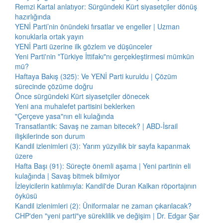
Remzi Kartal anlatıyor: Sürgündeki Kürt siyasetçiler dönüş
hazırlığında
YENİ Parti’nin önündeki fırsatlar ve engeller | Uzman
konuklarla ortak yayın
YENİ Parti üzerine ilk gözlem ve düşünceler
Yeni Parti'nin "Türkiye İttifakı"nı gerçekleştirmesi mümkün
mü?
Haftaya Bakış (325): Ve YENİ Parti kuruldu | Çözüm
sürecinde çözüme doğru
Önce sürgündeki Kürt siyasetçiler dönecek
Yeni ana muhalefet partisini beklerken
"Çerçeve yasa"nın eli kulağında
Transatlantik: Savaş ne zaman bitecek? | ABD-İsrail
ilişkilerinde son durum
Kandil izlenimleri (3): Yarım yüzyıllık bir sayfa kapanmak
üzere
Hafta Başı (91): Süreçte önemli aşama | Yeni partinin eli
kulağında | Savaş bitmek bilmiyor
İzleyicilerin katılımıyla: Kandil'de Duran Kalkan röportajının
öyküsü
Kandil izlenimleri (2): Üniformalar ne zaman çıkarılacak?
CHP'den "yeni parti"ye süreklilik ve değişim | Dr. Edgar Şar