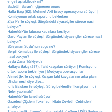
engeli aşılabilecek mi?
Sadettin Saran'ın çiğnenen onuru
Hafta Başı (62): Mehmet Akif Ersoy operasyonu sürüyor |
Komisyonun ortak raporunu beklerken
Ziya Pir ile söyleşi: Sürgündeki siyasetçiler sürece nasıl
bakıyor?
Habertürk'ün faturası kadınlara kesiliyor
Garo Paylan ile söyleşi: Sürgündeki siyasetçiler sürece nasıl
bakıyor?
Süleyman Soylu'nun suçu ne?
Serpil Kemalbay ile söyleşi: Sürgündeki siyasetçiler sürece
nasıl bakıyor?
Leyla Zana Türkiye'dir
Haftaya Bakış (297): Taht kavgaları sürüyor | Komisyonun
ortak raporu bekleniyor | Medyaya operasyonlar
Ahmet Şık ile söyleşi: Kızışan taht kavgalarının arka planı
Dindar nesil diye diye...
İdris Baluken ile söyleşi: Süreç beklentileri karşılıyor mu?
Neler yapılmalı?
Habertürk'ün laneti sürüyor
Gazeteci Çiğdem Toker son kitabı Devletin Cebinden'i
anlatıyor
Transatlantik: Trump'ın tabanındaki çözülme | IŞİD Suriye ve