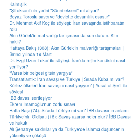
Kalmışlık
"Şii ekseni"nin yerini "Sünni ekseni" mi alıyor?
Beyaz Toroslu savcı ve "devlette devamlılık esastır"
Dr. Mehmet Akif Koç ile söyleşi: İran savaşında istihbaratın
rolü
Akın Gürlek'in mal varlığı tartışmasında son durum: Kim
haklı?
Haftaya Bakış (308): Akın Gürlek'in malvarlığı tartışmaları |
Birinci yılında 19 Mart
Dr. Ezgi Uzun Teker ile söyleşi: İran'da rejim kendisini nasıl
yeniliyor?
"Varsa bir belgesi gitsin yargıya"
Transatlantik: İran savaşı ve Türkiye | Sırada Küba mı var?
Körfez ülkeleri İran savaşını nasıl yaşıyor? | Yusuf el Şerif ile
söyleşi
İBB davası sertleşiyor
Ekrem İmamoğlu'nun zorlu sınavı
Hafta Başı (74): Sırada Türkiye mi var? İBB davasının anlamı
Türkiye'nin Gidişatı (18): Savaş uzarsa neler olur? İBB Davası
ve hukuk
Ali Şeriati'ye saldırılar ya da Türkiye'de İslamcı düşüncenin
yükseliş ve çöküşü