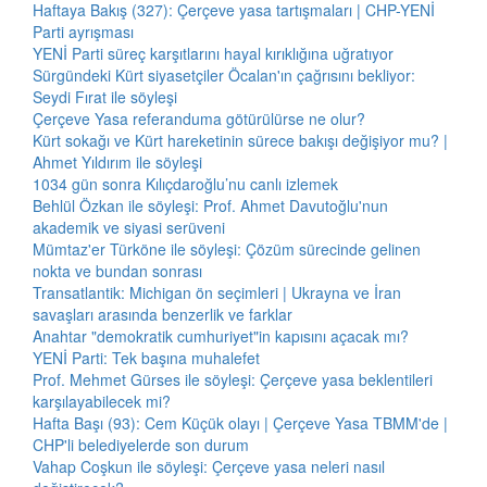
Haftaya Bakış (327): Çerçeve yasa tartışmaları | CHP-YENİ
Parti ayrışması
YENİ Parti süreç karşıtlarını hayal kırıklığına uğratıyor
Sürgündeki Kürt siyasetçiler Öcalan'ın çağrısını bekliyor:
Seydi Fırat ile söyleşi
Çerçeve Yasa referanduma götürülürse ne olur?
Kürt sokağı ve Kürt hareketinin sürece bakışı değişiyor mu? |
Ahmet Yıldırım ile söyleşi
1034 gün sonra Kılıçdaroğlu’nu canlı izlemek
Behlül Özkan ile söyleşi: Prof. Ahmet Davutoğlu'nun
akademik ve siyasi serüveni
Mümtaz'er Türköne ile söyleşi: Çözüm sürecinde gelinen
nokta ve bundan sonrası
Transatlantik: Michigan ön seçimleri | Ukrayna ve İran
savaşları arasında benzerlik ve farklar
Anahtar "demokratik cumhuriyet"in kapısını açacak mı?
YENİ Parti: Tek başına muhalefet
Prof. Mehmet Gürses ile söyleşi: Çerçeve yasa beklentileri
karşılayabilecek mi?
Hafta Başı (93): Cem Küçük olayı | Çerçeve Yasa TBMM'de |
CHP'li belediyelerde son durum
Vahap Coşkun ile söyleşi: Çerçeve yasa neleri nasıl