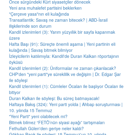
Önce sürgündeki Kürt siyasetçiler dönecek
Yeni ana muhalefet partisini beklerken
"Çerçeve yasa"nın eli kulağında
Transatlantik: Savaş ne zaman bitecek? | ABD-İsrail
ilişkilerinde son durum
Kandil izlenimleri (3): Yarım yüzyıllık bir sayfa kapanmak
üzere
Hafta Başı (91): Süreçte önemli aşama | Yeni partinin eli
kulağında | Savaş bitmek bilmiyor
İzleyicilerin katılımıyla: Kandil'de Duran Kalkan röportajının
öyküsü
Kandil izlenimleri (2): Üniformalar ne zaman çıkarılacak?
CHP'den "yeni parti"ye süreklilik ve değişim | Dr. Edgar Şar
ile söyleşi
Kandil izlenimleri (1): Cümleler Öcalan ile başlıyor Öcalan ile
bitiyor
Duran Kalkan ile söyleşi: Bu süreç batmayacak!
Haftaya Bakış (324): Yeni parti yolda | Ahbap soruşturması |
10. yılında 15 Temmuz
"Yeni Parti" yeni olabilecek mi?
Bitmek bilmez “FETÖ’nün siyasi ayağı” tartışmaları
Fethullah Gülen'den geriye neler kaldı?
Gökhan Bacık ile söyleşi: 15 Temmuz'un 10. yılında