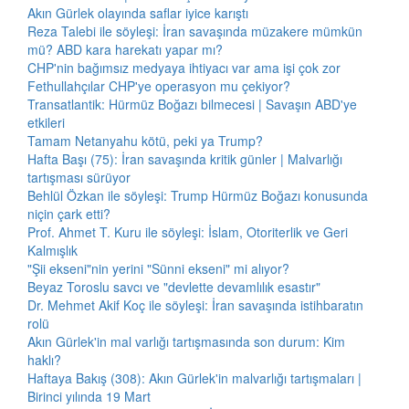
Akın Gürlek olayında saflar iyice karıştı
Reza Talebi ile söyleşi: İran savaşında müzakere mümkün
mü? ABD kara harekatı yapar mı?
CHP'nin bağımsız medyaya ihtiyacı var ama işi çok zor
Fethullahçılar CHP'ye operasyon mu çekiyor?
Transatlantik: Hürmüz Boğazı bilmecesi | Savaşın ABD'ye
etkileri
Tamam Netanyahu kötü, peki ya Trump?
Hafta Başı (75): İran savaşında kritik günler | Malvarlığı
tartışması sürüyor
Behlül Özkan ile söyleşi: Trump Hürmüz Boğazı konusunda
niçin çark etti?
Prof. Ahmet T. Kuru ile söyleşi: İslam, Otoriterlik ve Geri
Kalmışlık
"Şii ekseni"nin yerini "Sünni ekseni" mi alıyor?
Beyaz Toroslu savcı ve "devlette devamlılık esastır"
Dr. Mehmet Akif Koç ile söyleşi: İran savaşında istihbaratın
rolü
Akın Gürlek'in mal varlığı tartışmasında son durum: Kim
haklı?
Haftaya Bakış (308): Akın Gürlek'in malvarlığı tartışmaları |
Birinci yılında 19 Mart