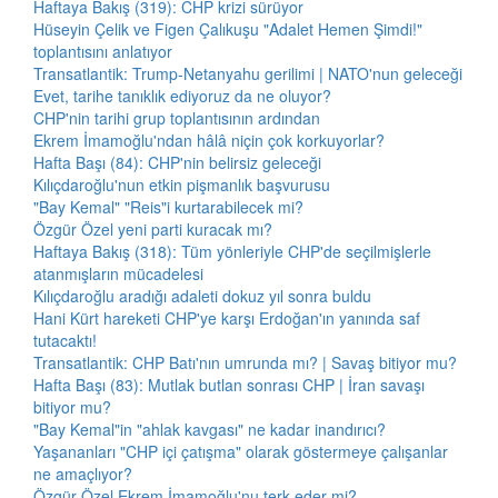
Haftaya Bakış (319): CHP krizi sürüyor
Hüseyin Çelik ve Figen Çalıkuşu "Adalet Hemen Şimdi!"
toplantısını anlatıyor
Transatlantik: Trump-Netanyahu gerilimi | NATO'nun geleceği
Evet, tarihe tanıklık ediyoruz da ne oluyor?
CHP'nin tarihi grup toplantısının ardından
Ekrem İmamoğlu'ndan hâlâ niçin çok korkuyorlar?
Hafta Başı (84): CHP'nin belirsiz geleceği
Kılıçdaroğlu'nun etkin pişmanlık başvurusu
"Bay Kemal" "Reis"i kurtarabilecek mi?
Özgür Özel yeni parti kuracak mı?
Haftaya Bakış (318): Tüm yönleriyle CHP'de seçilmişlerle
atanmışların mücadelesi
Kılıçdaroğlu aradığı adaleti dokuz yıl sonra buldu
Hani Kürt hareketi CHP'ye karşı Erdoğan'ın yanında saf
tutacaktı!
Transatlantik: CHP Batı'nın umrunda mı? | Savaş bitiyor mu?
Hafta Başı (83): Mutlak butlan sonrası CHP | İran savaşı
bitiyor mu?
"Bay Kemal"in "ahlak kavgası" ne kadar inandırıcı?
Yaşananları "CHP içi çatışma" olarak göstermeye çalışanlar
ne amaçlıyor?
Özgür Özel Ekrem İmamoğlu'nu terk eder mi?