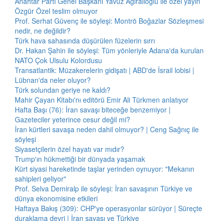
Anahtar Parti Genel Başkanı Yavuz Ağıralioğlu ile özel yayın
Özgür Özel teslim olmuyor
Prof. Serhat Güvenç ile söyleşi: Montrö Boğazlar Sözleşmesi
nedir, ne değildir?
Türk hava sahasında düşürülen füzelerin sırrı
Dr. Hakan Şahin ile söyleşi: Tüm yönleriyle Adana'da kurulan
NATO Çok Ulsulu Kolordusu
Transatlantik: Müzakerelerin gidişatı | ABD'de İsrail lobisi |
Lübnan'da neler oluyor?
Türk solundan geriye ne kaldı?
Mahir Çayan Kitabı'nı editörü Emir Ali Türkmen anlatıyor
Hafta Başı (76): İran savaşı biteceğe benzemiyor |
Gazeteciler yeterince cesur değil mi?
İran kürtleri savaşa neden dahil olmuyor? | Ceng Sağnıç ile
söyleşi
Siyasetçilerin özel hayatı var mıdır?
Trump'ın hükmettiği bir dünyada yaşamak
Kürt siyasi hareketinde taşlar yerinden oynuyor: "Mekanın
sahipleri geliyor"
Prof. Selva Demiralp ile söyleşi: İran savaşının Türkiye ve
dünya ekonomisine etkileri
Haftaya Bakış (309): CHP'ye operasyonlar sürüyor | Süreçte
duraklama devri | İran savaşı ve Türkiye