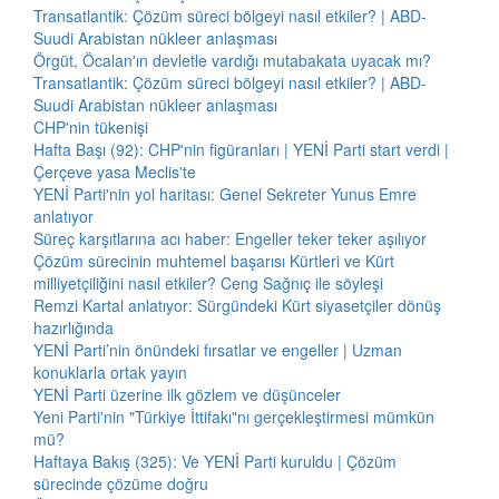
Transatlantik: Çözüm süreci bölgeyi nasıl etkiler? | ABD-
Suudi Arabistan nükleer anlaşması
Örgüt, Öcalan'ın devletle vardığı mutabakata uyacak mı?
Transatlantik: Çözüm süreci bölgeyi nasıl etkiler? | ABD-
Suudi Arabistan nükleer anlaşması
CHP'nin tükenişi
Hafta Başı (92): CHP'nin figüranları | YENİ Parti start verdi |
Çerçeve yasa Meclis'te
YENİ Parti'nin yol haritası: Genel Sekreter Yunus Emre
anlatıyor
Süreç karşıtlarına acı haber: Engeller teker teker aşılıyor
Çözüm sürecinin muhtemel başarısı Kürtleri ve Kürt
milliyetçiliğini nasıl etkiler? Ceng Sağnıç ile söyleşi
Remzi Kartal anlatıyor: Sürgündeki Kürt siyasetçiler dönüş
hazırlığında
YENİ Parti’nin önündeki fırsatlar ve engeller | Uzman
konuklarla ortak yayın
YENİ Parti üzerine ilk gözlem ve düşünceler
Yeni Parti'nin "Türkiye İttifakı"nı gerçekleştirmesi mümkün
mü?
Haftaya Bakış (325): Ve YENİ Parti kuruldu | Çözüm
sürecinde çözüme doğru