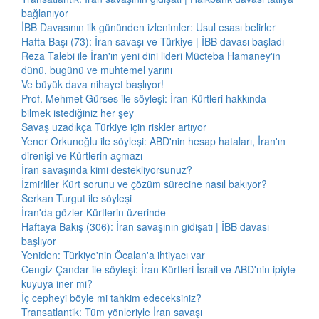
bağlanıyor
İBB Davasının ilk gününden izlenimler: Usul esası belirler
Hafta Başı (73): İran savaşı ve Türkiye | İBB davası başladı
Reza Talebi ile İran'ın yeni dini lideri Mücteba Hamaney'in
dünü, bugünü ve muhtemel yarını
Ve büyük dava nihayet başlıyor!
Prof. Mehmet Gürses ile söyleşi: İran Kürtleri hakkında
bilmek istediğiniz her şey
Savaş uzadıkça Türkiye için riskler artıyor
Yener Orkunoğlu ile söyleşi: ABD'nin hesap hataları, İran'ın
direnişi ve Kürtlerin açmazı
İran savaşında kimi destekliyorsunuz?
İzmirliler Kürt sorunu ve çözüm sürecine nasıl bakıyor?
Serkan Turgut ile söyleşi
İran'da gözler Kürtlerin üzerinde
Haftaya Bakış (306): İran savaşının gidişatı | İBB davası
başlıyor
Yeniden: Türkiye'nin Öcalan'a ihtiyacı var
Cengiz Çandar ile söyleşi: İran Kürtleri İsrail ve ABD'nin ipiyle
kuyuya iner mi?
İç cepheyi böyle mi tahkim edeceksiniz?
Transatlantik: Tüm yönleriyle İran savaşı