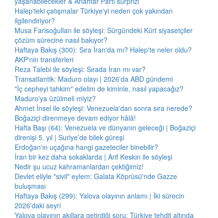
yaşanabilecekler & Anahtar Parti sürprizi
Halep'teki çatışmalar Türkiye'yi neden çok yakından
ilgilendiriyor?
Musa Farisoğulları ile söyleşi: Sürgündeki Kürt siyasetçiler
çözüm sürecine nasıl bakıyor?
Haftaya Bakış (300): Sıra İran'da mı? Halep'te neler oldu?
AKP'nin transferleri
Reza Talebi ile söyleşi: Sırada İran mı var?
Transatlantik: Maduro olayı | 2026'da ABD gündemi
"İç cepheyi tahkim" edelim de kiminle, nasıl yapacağız?
Maduro'ya üzülmeli miyiz?
Ahmet İnsel ile söyleşi: Venezuela'dan sonra sıra nerede?
Boğaziçi direnmeye devam ediyor hâlâ!
Hafta Başı (64): Venezuela ve dünyanın geleceği | Boğaziçi
direnişi 5. yıl | Suriye’de bilek güreşi
Erdoğan'ın uçağına hangi gazeteciler binebilir?
İran bir kez daha sokaklarda | Arif Keskin ile söyleşi
Nedir şu ucuz kahramanlardan çektiğimiz!
Devlet eliyle "sivil" eylem: Galata Köprüsü'nde Gazze
buluşması
Haftaya Bakış (299): Yalova olayının anlamı | İki sürecin
2026'daki seyri
Yalova olayının akıllara getirdiği soru: Türkiye tehdit altında