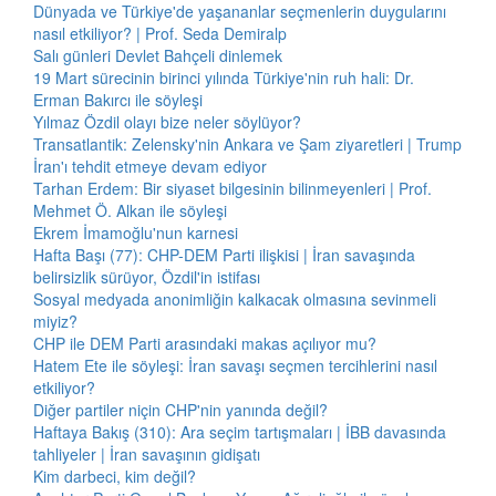
Dünyada ve Türkiye'de yaşananlar seçmenlerin duygularını
nasıl etkiliyor? | Prof. Seda Demiralp
Salı günleri Devlet Bahçeli dinlemek
19 Mart sürecinin birinci yılında Türkiye'nin ruh hali: Dr.
Erman Bakırcı ile söyleşi
Yılmaz Özdil olayı bize neler söylüyor?
Transatlantik: Zelensky'nin Ankara ve Şam ziyaretleri | Trump
İran'ı tehdit etmeye devam ediyor
Tarhan Erdem: Bir siyaset bilgesinin bilinmeyenleri | Prof.
Mehmet Ö. Alkan ile söyleşi
Ekrem İmamoğlu'nun karnesi
Hafta Başı (77): CHP-DEM Parti ilişkisi | İran savaşında
belirsizlik sürüyor, Özdil'in istifası
Sosyal medyada anonimliğin kalkacak olmasına sevinmeli
miyiz?
CHP ile DEM Parti arasındaki makas açılıyor mu?
Hatem Ete ile söyleşi: İran savaşı seçmen tercihlerini nasıl
etkiliyor?
Diğer partiler niçin CHP'nin yanında değil?
Haftaya Bakış (310): Ara seçim tartışmaları | İBB davasında
tahliyeler | İran savaşının gidişatı
Kim darbeci, kim değil?