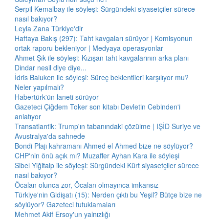
Serpil Kemalbay ile söyleşi: Sürgündeki siyasetçiler sürece
nasıl bakıyor?
Leyla Zana Türkiye'dir
Haftaya Bakış (297): Taht kavgaları sürüyor | Komisyonun
ortak raporu bekleniyor | Medyaya operasyonlar
Ahmet Şık ile söyleşi: Kızışan taht kavgalarının arka planı
Dindar nesil diye diye...
İdris Baluken ile söyleşi: Süreç beklentileri karşılıyor mu?
Neler yapılmalı?
Habertürk'ün laneti sürüyor
Gazeteci Çiğdem Toker son kitabı Devletin Cebinden'i
anlatıyor
Transatlantik: Trump'ın tabanındaki çözülme | IŞİD Suriye ve
Avustralya'da sahnede
Bondi Plajı kahramanı Ahmed el Ahmed bize ne söylüyor?
CHP'nin önü açık mı? Muzaffer Ayhan Kara ile söyleşi
Sibel Yiğitalp ile söyleşi: Sürgündeki Kürt siyasetçiler sürece
nasıl bakıyor?
Öcalan olunca zor, Öcalan olmayınca imkansız
Türkiye'nin Gidişatı (15): Nerden çıktı bu Yeşil? Bütçe bize ne
söylüyor? Gazeteci tutuklamaları
Mehmet Akif Ersoy'un yalnızlığı