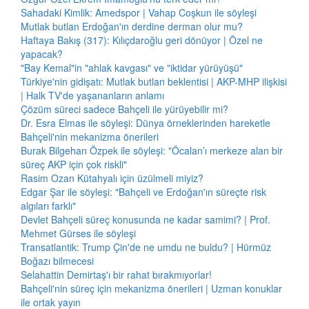
Sahadaki Kimlik: Amedspor | Vahap Coşkun ile söyleşi
Mutlak butlan Erdoğan'ın derdine derman olur mu?
Haftaya Bakış (317): Kılıçdaroğlu geri dönüyor | Özel ne
yapacak?
"Bay Kemal"in "ahlak kavgası" ve "iktidar yürüyüşü"
Türkiye'nin gidişatı: Mutlak butlan beklentisi | AKP-MHP ilişkisi
| Halk TV'de yaşananların anlamı
Çözüm süreci sadece Bahçeli ile yürüyebilir mi?
Dr. Esra Elmas ile söyleşi: Dünya örneklerinden hareketle
Bahçeli'nin mekanizma önerileri
Burak Bilgehan Özpek ile söyleşi: "Öcalan’ı merkeze alan bir
süreç AKP için çok riskli"
Rasim Ozan Kütahyalı için üzülmeli miyiz?
Edgar Şar ile söyleşi: "Bahçeli ve Erdoğan'ın süreçte risk
algıları farklı"
Devlet Bahçeli süreç konusunda ne kadar samimi? | Prof.
Mehmet Gürses ile söyleşi
Transatlantik: Trump Çin'de ne umdu ne buldu? | Hürmüz
Boğazı bilmecesi
Selahattin Demirtaş'ı bir rahat bırakmıyorlar!
Bahçeli'nin süreç için mekanizma önerileri | Uzman konuklar
ile ortak yayın