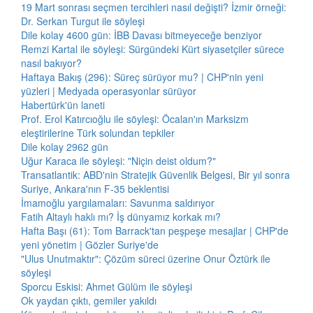
19 Mart sonrası seçmen tercihleri nasıl değişti? İzmir örneği:
Dr. Serkan Turgut ile söyleşi
Dile kolay 4600 gün: İBB Davası bitmeyeceğe benziyor
Remzi Kartal ile söyleşi: Sürgündeki Kürt siyasetçiler sürece
nasıl bakıyor?
Haftaya Bakış (296): Süreç sürüyor mu? | CHP'nin yeni
yüzleri | Medyada operasyonlar sürüyor
Habertürk'ün laneti
Prof. Erol Katırcıoğlu ile söyleşi: Öcalan'ın Marksizm
eleştirilerine Türk solundan tepkiler
Dile kolay 2962 gün
Uğur Karaca ile söyleşi: "Niçin deist oldum?"
Transatlantik: ABD'nin Stratejik Güvenlik Belgesi, Bir yıl sonra
Suriye, Ankara'nın F-35 beklentisi
İmamoğlu yargılamaları: Savunma saldırıyor
Fatih Altaylı haklı mı? İş dünyamız korkak mı?
Hafta Başı (61): Tom Barrack'tan peşpeşe mesajlar | CHP'de
yeni yönetim | Gözler Suriye'de
"Ulus Unutmaktır": Çözüm süreci üzerine Onur Öztürk ile
söyleşi
Sporcu Eskisi: Ahmet Gülüm ile söyleşi
Ok yaydan çıktı, gemiler yakıldı