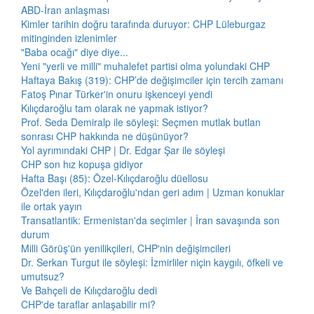
ABD-İran anlaşması
Kimler tarihin doğru tarafında duruyor: CHP Lüleburgaz
mitinginden izlenimler
"Baba ocağı" diye diye...
Yeni "yerli ve milli" muhalefet partisi olma yolundaki CHP
Haftaya Bakış (319): CHP’de değişimciler için tercih zamanı
Fatoş Pınar Türker'in onuru işkenceyi yendi
Kılıçdaroğlu tam olarak ne yapmak istiyor?
Prof. Seda Demiralp ile söyleşi: Seçmen mutlak butlan
sonrası CHP hakkında ne düşünüyor?
Yol ayrımındaki CHP | Dr. Edgar Şar ile söyleşi
CHP son hız kopuşa gidiyor
Hafta Başı (85): Özel-Kılıçdaroğlu düellosu
Özel'den ileri, Kılıçdaroğlu'ndan geri adım | Uzman konuklar
ile ortak yayın
Transatlantik: Ermenistan'da seçimler | İran savaşında son
durum
Milli Görüş'ün yenilikçileri, CHP'nin değişimcileri
Dr. Serkan Turgut ile söyleşi: İzmirliler niçin kaygılı, öfkeli ve
umutsuz?
Ve Bahçeli de Kılıçdaroğlu dedi
CHP'de taraflar anlaşabilir mi?