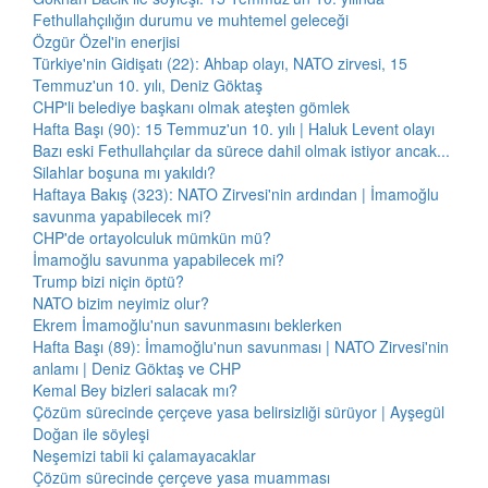
Fethullahçılığın durumu ve muhtemel geleceği
Özgür Özel'in enerjisi
Türkiye'nin Gidişatı (22): Ahbap olayı, NATO zirvesi, 15
Temmuz'un 10. yılı, Deniz Göktaş
CHP'li belediye başkanı olmak ateşten gömlek
Hafta Başı (90): 15 Temmuz'un 10. yılı | Haluk Levent olayı
Bazı eski Fethullahçılar da sürece dahil olmak istiyor ancak...
Silahlar boşuna mı yakıldı?
Haftaya Bakış (323): NATO Zirvesi'nin ardından | İmamoğlu
savunma yapabilecek mi?
CHP'de ortayolculuk mümkün mü?
İmamoğlu savunma yapabilecek mi?
Trump bizi niçin öptü?
NATO bizim neyimiz olur?
Ekrem İmamoğlu'nun savunmasını beklerken
Hafta Başı (89): İmamoğlu'nun savunması | NATO Zirvesi'nin
anlamı | Deniz Göktaş ve CHP
Kemal Bey bizleri salacak mı?
Çözüm sürecinde çerçeve yasa belirsizliği sürüyor | Ayşegül
Doğan ile söyleşi
Neşemizi tabii ki çalamayacaklar
Çözüm sürecinde çerçeve yasa muamması