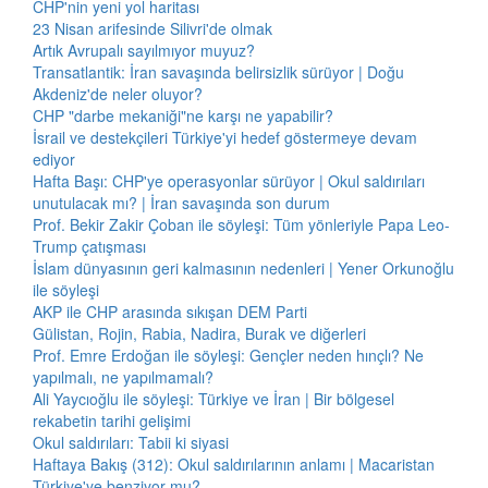
CHP'nin yeni yol haritası
23 Nisan arifesinde Silivri'de olmak
Artık Avrupalı sayılmıyor muyuz?
Transatlantik: İran savaşında belirsizlik sürüyor | Doğu
Akdeniz'de neler oluyor?
CHP "darbe mekaniği"ne karşı ne yapabilir?
İsrail ve destekçileri Türkiye'yi hedef göstermeye devam
ediyor
Hafta Başı: CHP'ye operasyonlar sürüyor | Okul saldırıları
unutulacak mı? | İran savaşında son durum
Prof. Bekir Zakir Çoban ile söyleşi: Tüm yönleriyle Papa Leo-
Trump çatışması
İslam dünyasının geri kalmasının nedenleri | Yener Orkunoğlu
ile söyleşi
AKP ile CHP arasında sıkışan DEM Parti
Gülistan, Rojin, Rabia, Nadira, Burak ve diğerleri
Prof. Emre Erdoğan ile söyleşi: Gençler neden hınçlı? Ne
yapılmalı, ne yapılmamalı?
Ali Yaycıoğlu ile söyleşi: Türkiye ve İran | Bir bölgesel
rekabetin tarihi gelişimi
Okul saldırıları: Tabii ki siyasi
Haftaya Bakış (312): Okul saldırılarının anlamı | Macaristan
Türkiye'ye benziyor mu?