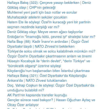
Haftaya Bakış (322): Çerçeve yasayı beklerken | Deniz
Göktaş olayı | CHP'nin geleceği
Muhtemel yeni parti için bazı notlar ve sorular
Muhafazakâr ailelerin seküler çocukları
Hatem Ete ile söyleşi: Özel'in kuracağı yeni bir partinin
seçmen nezdinde karşılığı var mı?
Deniz Göktaş olayı: Meyve veren ağacı taşlıyorlar
Erdoğan'ın "İmamoğlu kötü, çevresi iyi" stratejisi tutar mı?
Hafta Başı (88): Kadir İnanır'ın ardından | Özgür Özel
Diyarbakır'daydı | NATO Zirvesi'ni beklerken
Türkiye'de solcu olmak ve solcu kalabilmek mümkün mü?
Özgür Özel'in Diyarbakır çıkartmasının anlam ve önemi
Hüseyin Kocabıyık ile "derin devlet", "derin Türkiye" ve
"bürokratik oligarşi" üzerine söyleşi
Kılıçdaroğlu'nun başlamadan biten İstanbul çıkartması
Haftaya Bakış (321): Özel Diyarbakır'da Kılıçdaroğlu
Ankara'da | NATO Zirvesi tutuklamaları
Doç. Vahap Coşkun ile söyleşi: Özgür Özel Diyarbakır'da
umduğunu bulabildi mi?
AK Parti'nin kapısında transfer kuyruğu
Gençler sürece nasıl bakıyor? | Hasan Oğuzhan Aytaç ve
Olcay Özer anlatıyor