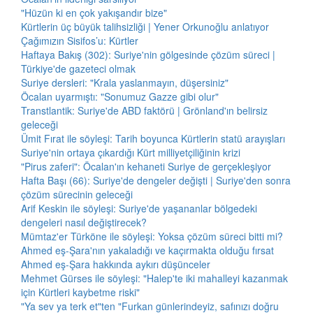
"Hüzün ki en çok yakışandır bize"
Kürtlerin üç büyük talihsizliği | Yener Orkunoğlu anlatıyor
Çağımızın Sisifos’u: Kürtler
Haftaya Bakış (302): Suriye'nin gölgesinde çözüm süreci |
Türkiye'de gazeteci olmak
Suriye dersleri: "Krala yaslanmayın, düşersiniz"
Öcalan uyarmıştı: "Sonumuz Gazze gibi olur"
Transtlantik: Suriye'de ABD faktörü | Grönland'ın belirsiz
geleceği
Ümit Fırat ile söyleşi: Tarih boyunca Kürtlerin statü arayışları
Suriye'nin ortaya çıkardığı Kürt milliyetçiliğinin krizi
"Pirus zaferi": Öcalan'ın kehaneti Suriye de gerçekleşiyor
Hafta Başı (66): Suriye'de dengeler değişti | Suriye'den sonra
çözüm sürecinin geleceği
Arif Keskin ile söyleşi: Suriye'de yaşananlar bölgedeki
dengeleri nasıl değiştirecek?
Mümtaz'er Türköne ile söyleşi: Yoksa çözüm süreci bitti mi?
Ahmed eş-Şara'nın yakaladığı ve kaçırmakta olduğu fırsat
Ahmed eş-Şara hakkında aykırı düşünceler
Mehmet Gürses ile söyleşi: "Halep'te iki mahalleyi kazanmak
için Kürtleri kaybetme riski"
"Ya sev ya terk et"ten "Furkan günlerindeyiz, safınızı doğru