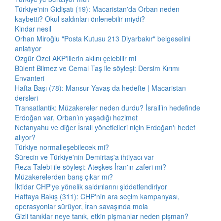
Türkiye'nin Gidişatı (19): Macaristan'da Orban neden
kaybetti? Okul saldırıları önlenebilir miydi?
Kindar nesil
Orhan Miroğlu "Posta Kutusu 213 Diyarbakır" belgeselini
anlatıyor
Özgür Özel AKP'lilerin aklını çelebilir mi
Bülent Bilmez ve Cemal Taş ile söyleşi: Dersim Kırımı
Envanteri
Hafta Başı (78): Mansur Yavaş da hedefte | Macaristan
dersleri
Transatlantik: Müzakereler neden durdu? İsrail’in hedefinde
Erdoğan var, Orban’ın yaşadığı hezimet
Netanyahu ve diğer İsrail yöneticileri niçin Erdoğan'ı hedef
alıyor?
Türkiye normalleşebilecek mi?
Sürecin ve Türkiye'nin Demirtaş'a ihtiyacı var
Reza Talebi ile söyleşi: Ateşkes İran'ın zaferi mi?
Müzakerelerden barış çıkar mı?
İktidar CHP'ye yönelik saldırılarını şiddetlendiriyor
Haftaya Bakış (311): CHP'nin ara seçim kampanyası,
operasyonlar sürüyor, İran savaşında mola
Gizli tanıklar neye tanık, etkin pişmanlar neden pişman?