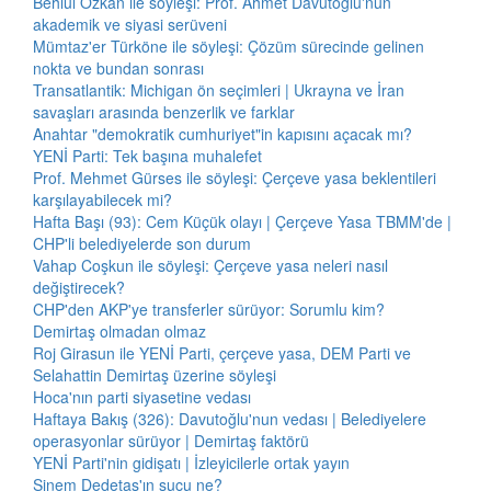
Behlül Özkan ile söyleşi: Prof. Ahmet Davutoğlu'nun
akademik ve siyasi serüveni
Mümtaz'er Türköne ile söyleşi: Çözüm sürecinde gelinen
nokta ve bundan sonrası
Transatlantik: Michigan ön seçimleri | Ukrayna ve İran
savaşları arasında benzerlik ve farklar
Anahtar "demokratik cumhuriyet"in kapısını açacak mı?
YENİ Parti: Tek başına muhalefet
Prof. Mehmet Gürses ile söyleşi: Çerçeve yasa beklentileri
karşılayabilecek mi?
Hafta Başı (93): Cem Küçük olayı | Çerçeve Yasa TBMM'de |
CHP'li belediyelerde son durum
Vahap Coşkun ile söyleşi: Çerçeve yasa neleri nasıl
değiştirecek?
CHP'den AKP'ye transferler sürüyor: Sorumlu kim?
Demirtaş olmadan olmaz
Roj Girasun ile YENİ Parti, çerçeve yasa, DEM Parti ve
Selahattin Demirtaş üzerine söyleşi
Hoca'nın parti siyasetine vedası
Haftaya Bakış (326): Davutoğlu'nun vedası | Belediyelere
operasyonlar sürüyor | Demirtaş faktörü
YENİ Parti'nin gidişatı | İzleyicilerle ortak yayın
Sinem Dedetaş'ın suçu ne?