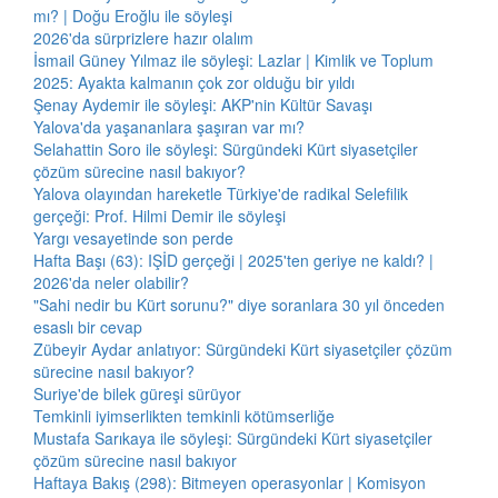
mı? | Doğu Eroğlu ile söyleşi
2026'da sürprizlere hazır olalım
İsmail Güney Yılmaz ile söyleşi: Lazlar | Kimlik ve Toplum
2025: Ayakta kalmanın çok zor olduğu bir yıldı
Şenay Aydemir ile söyleşi: AKP'nin Kültür Savaşı
Yalova'da yaşananlara şaşıran var mı?
Selahattin Soro ile söyleşi: Sürgündeki Kürt siyasetçiler
çözüm sürecine nasıl bakıyor?
Yalova olayından hareketle Türkiye'de radikal Selefilik
gerçeği: Prof. Hilmi Demir ile söyleşi
Yargı vesayetinde son perde
Hafta Başı (63): IŞİD gerçeği | 2025'ten geriye ne kaldı? |
2026'da neler olabilir?
"Sahi nedir bu Kürt sorunu?" diye soranlara 30 yıl önceden
esaslı bir cevap
Zübeyir Aydar anlatıyor: Sürgündeki Kürt siyasetçiler çözüm
sürecine nasıl bakıyor?
Suriye'de bilek güreşi sürüyor
Temkinli iyimserlikten temkinli kötümserliğe
Mustafa Sarıkaya ile söyleşi: Sürgündeki Kürt siyasetçiler
çözüm sürecine nasıl bakıyor
Haftaya Bakış (298): Bitmeyen operasyonlar | Komisyon