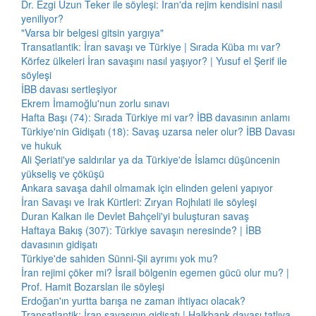
Dr. Ezgi Uzun Teker ile söyleşi: İran'da rejim kendisini nasıl
yeniliyor?
"Varsa bir belgesi gitsin yargıya"
Transatlantik: İran savaşı ve Türkiye | Sırada Küba mı var?
Körfez ülkeleri İran savaşını nasıl yaşıyor? | Yusuf el Şerif ile
söyleşi
İBB davası sertleşiyor
Ekrem İmamoğlu'nun zorlu sınavı
Hafta Başı (74): Sırada Türkiye mi var? İBB davasının anlamı
Türkiye'nin Gidişatı (18): Savaş uzarsa neler olur? İBB Davası
ve hukuk
Ali Şeriati'ye saldırılar ya da Türkiye'de İslamcı düşüncenin
yükseliş ve çöküşü
Ankara savaşa dahil olmamak için elinden geleni yapıyor
İran Savaşı ve Irak Kürtleri: Zıryan Rojhılati ile söyleşi
Duran Kalkan ile Devlet Bahçeli'yi buluşturan savaş
Haftaya Bakış (307): Türkiye savaşın neresinde? | İBB
davasının gidişatı
Türkiye'de sahiden Sünni-Şii ayrımı yok mu?
İran rejimi çöker mi? İsrail bölgenin egemen gücü olur mu? |
Prof. Hamit Bozarslan ile söyleşi
Erdoğan'ın yurtta barışa ne zaman ihtiyacı olacak?
Transatlantik: İran savaşının gidişatı | Halkbank davası tatlıya