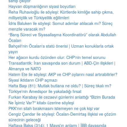
sahip çıkıyor
Hayvan düşmanlığının siyasi boyutları
Reha Ruhavioğlu ile söyleşi: Kürtlerde kimliğe sahip çıkma,
milliyetçilik ve Türkiyelilik eğilimleri
İdris Baluken ile söyleşi: Somut adımlar atılacak mı? Süreç
menzile varacak mı?
“Barış Süreci ve Siyasallaşma Koordinatörü” olarak Abdullah
Öcalan
Bahçeli'nin Öcalan'a statü önerisi | Uzman konuklarla ortak
yayın
Her ağacın kurdu özünden olur: CHP'nin temel sorunu
Transatlantik: İran savaşında son durum | ABD-Çin ilişkileri |
Almanya ve NATO
Hatem Ete ile söyleşi: AKP ve CHP oylarını nasıl artırabilirler?
Siyasi iktidarın CHP açmazı
Hafta Başı (81): Mutlak butlana ne oldu? | Süreç tıkalı mı?
Türkiye'nin Amedspor ile yakaladığı fırsat
Furkan Karabay ile cezaevi günlerini anlattığı "Bizim Burada
Ne İşimiz Var?" kitabı üzerine söyleşi
PKK'nın silah bırakmasını istemeyen ne çok kişi var
Cengiz Çandar ile söyleşi: Öcalan-Demirtaş ilişkisi ve çözüm
sürecinin geleceği
Haftaya Bakış (314): 1 Mayıs'ın anlamı | İBB davasında