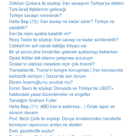
Gökhan Çınkara ile söyleşi: İran savaşının Türkiye'ye etkileri,
Türk-İsrail ilişkilerinin geleceği
Türkiye savaşın neresinde?
Hafta Başı (72): İran savaşı ne kadar sürer? Türkiye ne
yapabilir?
İran'da rejim ayakta kalabilir mi?
Reza Talebi ile söyleşi: İran savaşı ne kadar sürdürebilir?
Cübbeli'nin acil olarak laikliğe ihtiyacı var
Bir yıl sonra yine İmralı'dan gelecek açıklamayı beklerken
Siyasi iktidar laik-islamcı çatışması arzuluyor
Öcalan'ın statüsü meselesi niçin çok önemli?
Transatlantik: Trump'ın kongre konuşması | İran konusunda
belirsizlik sürüyor | Gazze'de son durum
Ekrem İmamoğlu'nu unuttuk mu?
Evren Savcı ile söyleşi: Dünyada ve Türkiye'de LBGTİ+
hakkındaki yasal düzenlemeler ve engeller
Tanıdığım Graham Fuller
Hafta Başı (71): ABD İran'a saldırırsa... | Ortak rapor ve
sürecin devamı
Prof. Betül Çelik ile söyleşi: Dünya örneklerinden hareketle
komisyon raporunun artıları ve eksileri
Evet, gazetecilik suçtur!