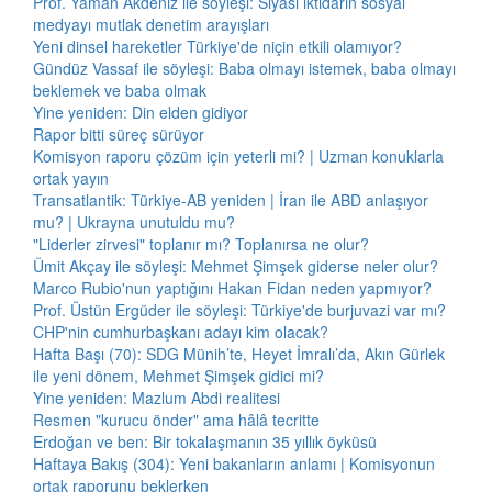
Prof. Yaman Akdeniz ile söyleşi: Siyasi iktidarın sosyal
medyayı mutlak denetim arayışları
Yeni dinsel hareketler Türkiye'de niçin etkili olamıyor?
Gündüz Vassaf ile söyleşi: Baba olmayı istemek, baba olmayı
beklemek ve baba olmak
Yine yeniden: Din elden gidiyor
Rapor bitti süreç sürüyor
Komisyon raporu çözüm için yeterli mi? | Uzman konuklarla
ortak yayın
Transatlantik: Türkiye-AB yeniden | İran ile ABD anlaşıyor
mu? | Ukrayna unutuldu mu?
"Liderler zirvesi" toplanır mı? Toplanırsa ne olur?
Ümit Akçay ile söyleşi: Mehmet Şimşek giderse neler olur?
Marco Rubio'nun yaptığını Hakan Fidan neden yapmıyor?
Prof. Üstün Ergüder ile söyleşi: Türkiye'de burjuvazi var mı?
CHP'nin cumhurbaşkanı adayı kim olacak?
Hafta Başı (70): SDG Münih’te, Heyet İmralı’da, Akın Gürlek
ile yeni dönem, Mehmet Şimşek gidici mi?
Yine yeniden: Mazlum Abdi realitesi
Resmen "kurucu önder" ama hâlâ tecritte
Erdoğan ve ben: Bir tokalaşmanın 35 yıllık öyküsü
Haftaya Bakış (304): Yeni bakanların anlamı | Komisyonun
ortak raporunu beklerken