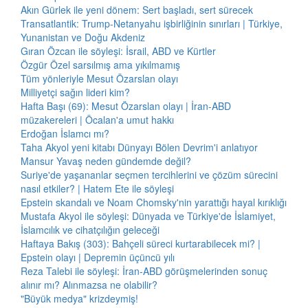
Akın Gürlek ile yeni dönem: Sert başladı, sert sürecek
Transatlantik: Trump-Netanyahu işbirliğinin sınırları | Türkiye,
Yunanistan ve Doğu Akdeniz
Gıran Özcan ile söyleşi: İsrail, ABD ve Kürtler
Özgür Özel sarsılmış ama yıkılmamış
Tüm yönleriyle Mesut Özarslan olayı
Milliyetçi sağın lideri kim?
Hafta Başı (69): Mesut Özarslan olayı | İran-ABD
müzakereleri | Öcalan'a umut hakkı
Erdoğan İslamcı mı?
Taha Akyol yeni kitabı Dünyayı Bölen Devrim'i anlatıyor
Mansur Yavaş neden gündemde değil?
Suriye'de yaşananlar seçmen tercihlerini ve çözüm sürecini
nasıl etkiler? | Hatem Ete ile söyleşi
Epstein skandalı ve Noam Chomsky'nin yarattığı hayal kırıklığı
Mustafa Akyol ile söyleşi: Dünyada ve Türkiye'de İslamiyet,
İslamcılık ve cihatçılığın geleceği
Haftaya Bakış (303): Bahçeli süreci kurtarabilecek mi? |
Epstein olayı | Depremin üçüncü yılı
Reza Talebi ile söyleşi: İran-ABD görüşmelerinden sonuç
alınır mı? Alınmazsa ne olabilir?
"Büyük medya" krizdeymiş!