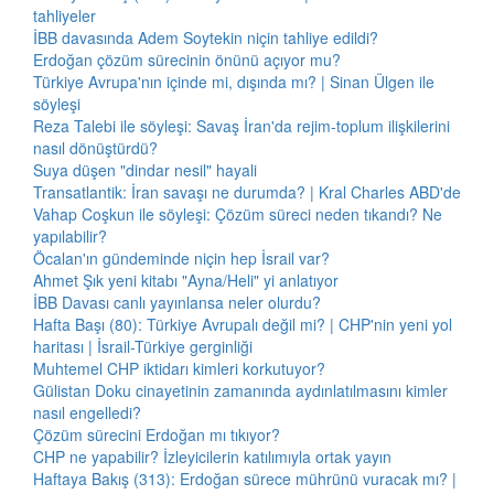
tahliyeler
İBB davasında Adem Soytekin niçin tahliye edildi?
Erdoğan çözüm sürecinin önünü açıyor mu?
Türkiye Avrupa'nın içinde mi, dışında mı? | Sinan Ülgen ile
söyleşi
Reza Talebi ile söyleşi: Savaş İran'da rejim-toplum ilişkilerini
nasıl dönüştürdü?
Suya düşen "dindar nesil" hayali
Transatlantik: İran savaşı ne durumda? | Kral Charles ABD'de
Vahap Coşkun ile söyleşi: Çözüm süreci neden tıkandı? Ne
yapılabilir?
Öcalan'ın gündeminde niçin hep İsrail var?
Ahmet Şık yeni kitabı "Ayna/Heli" yi anlatıyor
İBB Davası canlı yayınlansa neler olurdu?
Hafta Başı (80): Türkiye Avrupalı değil mi? | CHP'nin yeni yol
haritası | İsrail-Türkiye gerginliği
Muhtemel CHP iktidarı kimleri korkutuyor?
Gülistan Doku cinayetinin zamanında aydınlatılmasını kimler
nasıl engelledi?
Çözüm sürecini Erdoğan mı tıkıyor?
CHP ne yapabilir? İzleyicilerin katılımıyla ortak yayın
Haftaya Bakış (313): Erdoğan sürece mührünü vuracak mı? |