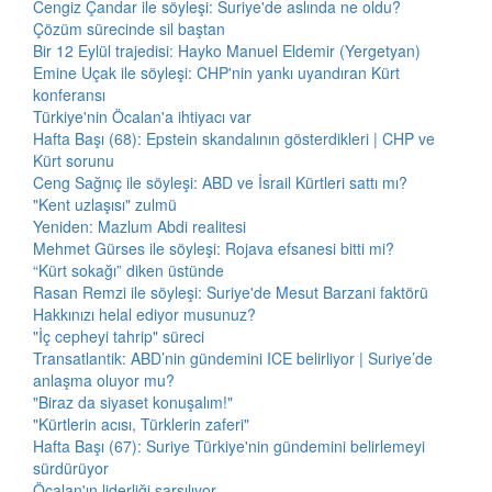
Cengiz Çandar ile söyleşi: Suriye'de aslında ne oldu?
Çözüm sürecinde sil baştan
Bir 12 Eylül trajedisi: Hayko Manuel Eldemir (Yergetyan)
Emine Uçak ile söyleşi: CHP'nin yankı uyandıran Kürt
konferansı
Türkiye'nin Öcalan'a ihtiyacı var
Hafta Başı (68): Epstein skandalının gösterdikleri | CHP ve
Kürt sorunu
Ceng Sağnıç ile söyleşi: ABD ve İsrail Kürtleri sattı mı?
"Kent uzlaşısı" zulmü
Yeniden: Mazlum Abdi realitesi
Mehmet Gürses ile söyleşi: Rojava efsanesi bitti mi?
“Kürt sokağı” diken üstünde
Rasan Remzi ile söyleşi: Suriye'de Mesut Barzani faktörü
Hakkınızı helal ediyor musunuz?
"İç cepheyi tahrip" süreci
Transatlantik: ABD’nin gündemini ICE belirliyor | Suriye’de
anlaşma oluyor mu?
"Biraz da siyaset konuşalım!"
"Kürtlerin acısı, Türklerin zaferi"
Hafta Başı (67): Suriye Türkiye'nin gündemini belirlemeyi
sürdürüyor
Öcalan'ın liderliği sarsılıyor