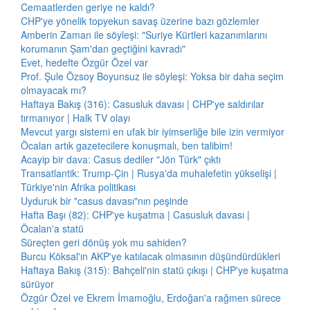
Cemaatlerden geriye ne kaldı?
CHP'ye yönelik topyekun savaş üzerine bazı gözlemler
Amberin Zaman ile söyleşi: "Suriye Kürtleri kazanımlarını
korumanın Şam'dan geçtiğini kavradı"
Evet, hedefte Özgür Özel var
Prof. Şule Özsoy Boyunsuz ile söyleşi: Yoksa bir daha seçim
olmayacak mı?
Haftaya Bakış (316): Casusluk davası | CHP'ye saldırılar
tırmanıyor | Halk TV olayı
Mevcut yargı sistemi en ufak bir iyimserliğe bile izin vermiyor
Öcalan artık gazetecilere konuşmalı, ben talibim!
Acayip bir dava: Casus dediler "Jön Türk" çıktı
Transatlantik: Trump-Çin | Rusya'da muhalefetin yükselişi |
Türkiye'nin Afrika politikası
Uyduruk bir "casus davası"nın peşinde
Hafta Başı (82): CHP'ye kuşatma | Casusluk davası |
Öcalan'a statü
Süreçten geri dönüş yok mu sahiden?
Burcu Köksal'ın AKP'ye katılacak olmasının düşündürdükleri
Haftaya Bakış (315): Bahçeli'nin statü çıkışı | CHP'ye kuşatma
sürüyor
Özgür Özel ve Ekrem İmamoğlu, Erdoğan'a rağmen sürece