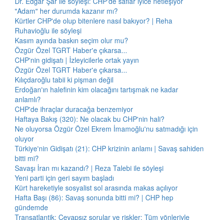
Dr. Edgar Şar ile söyleşi: CHP'de saflar iyice netleşiyor
"Adam" her durumda kazanır mı?
Kürtler CHP'de olup bitenlere nasıl bakıyor? | Reha
Ruhavioğlu ile söyleşi
Kasım ayında baskın seçim olur mu?
Özgür Özel TGRT Haber'e çıkarsa...
CHP'nin gidişatı | İzleyicilerle ortak yayın
Özgür Özel TGRT Haber'e çıkarsa...
Kılıçdaroğlu tabii ki pişman değil
Erdoğan'ın halefinin kim olacağını tartışmak ne kadar
anlamlı?
CHP'de ihraçlar duracağa benzemiyor
Haftaya Bakış (320): Ne olacak bu CHP'nin hali?
Ne oluyorsa Özgür Özel Ekrem İmamoğlu'nu satmadığı için
oluyor
Türkiye'nin Gidişatı (21): CHP krizinin anlamı | Savaş sahiden
bitti mi?
Savaşı İran mı kazandı? | Reza Talebi ile söyleşi
Yeni parti için geri sayım başladı
Kürt hareketiyle sosyalist sol arasında makas açılıyor
Hafta Başı (86): Savaş sonunda bitti mi? | CHP hep
gündemde
Transatlantik: Cevapsız sorular ve riskler: Tüm yönleriyle