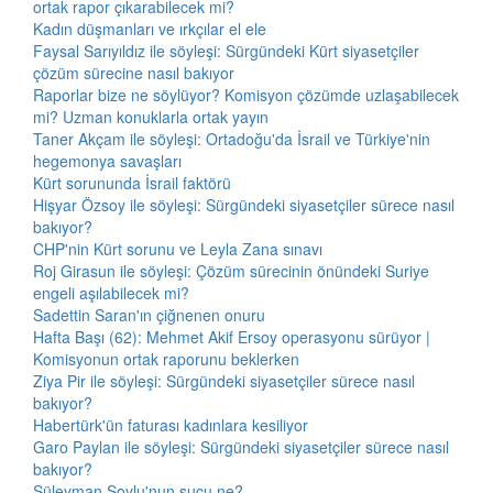
ortak rapor çıkarabilecek mi?
Kadın düşmanları ve ırkçılar el ele
Faysal Sarıyıldız ile söyleşi: Sürgündeki Kürt siyasetçiler
çözüm sürecine nasıl bakıyor
Raporlar bize ne söylüyor? Komisyon çözümde uzlaşabilecek
mi? Uzman konuklarla ortak yayın
Taner Akçam ile söyleşi: Ortadoğu'da İsrail ve Türkiye'nin
hegemonya savaşları
Kürt sorununda İsrail faktörü
Hişyar Özsoy ile söyleşi: Sürgündeki siyasetçiler sürece nasıl
bakıyor?
CHP'nin Kürt sorunu ve Leyla Zana sınavı
Roj Girasun ile söyleşi: Çözüm sürecinin önündeki Suriye
engeli aşılabilecek mi?
Sadettin Saran'ın çiğnenen onuru
Hafta Başı (62): Mehmet Akif Ersoy operasyonu sürüyor |
Komisyonun ortak raporunu beklerken
Ziya Pir ile söyleşi: Sürgündeki siyasetçiler sürece nasıl
bakıyor?
Habertürk'ün faturası kadınlara kesiliyor
Garo Paylan ile söyleşi: Sürgündeki siyasetçiler sürece nasıl
bakıyor?
Süleyman Soylu'nun suçu ne?