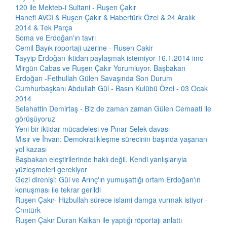
120 ile Mekteb-i Sultani - Ruşen Çakır
Hanefi AVCI & Ruşen Çakır & Habertürk Özel & 24 Aralık
2014 & Tek Parça
Soma ve Erdoğan'ın tavrı
Cemil Bayık roportaji uzerine - Rusen Cakir
Tayyip Erdoğan iktidarı paylaşmak istemiyor 16.1.2014 imc
Mirgün Cabas ve Ruşen Çakır Yorumluyor. Başbakan
Erdoğan -Fethullah Gülen Savaşında Son Durum
Cumhurbaşkanı Abdullah Gül - Basın Kulübü Özel - 03 Ocak
2014
Selahattin Demirtaş - Biz de zaman zaman Gülen Cemaati ile
görüşüyoruz
Yeni bir iktidar mücadelesi ve Pınar Selek davası
Mısır ve İhvan: Demokratikleşme sürecinin başında yaşanan
yol kazası
Başbakan eleştirilerinde haklı değil. Kendi yanlışlarıyla
yüzleşmeleri gerekiyor
Gezi direnişi: Gül ve Arınç'ın yumuşattığı ortam Erdoğan'ın
konuşması ile tekrar gerildi
Ruşen Çakır- Hizbullah sürece islami damga vurmak istiyor -
Cnntürk
Ruşen Çakır Duran Kalkan ile yaptığı röportajı anlattı