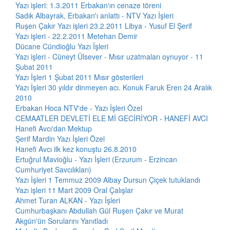
Yazı işleri: 1.3.2011 Erbakan'ın cenaze töreni
Sadık Albayrak, Erbakan'ı anlattı - NTV Yazı İşleri
Ruşen Çakır Yazı işleri 23.2.2011 Libya - Yusuf El Şerif
Yazı işleri - 22.2.2011 Metehan Demir
Dücane Cündioğlu Yazı İşleri
Yazı işleri - Cüneyt Ülsever - Mısır uzatmaları oynuyor - 11
Şubat 2011
Yazı İşleri 1 Şubat 2011 Mısır gösterileri
Yazı İşleri 30 yıldır dinmeyen acı. Konuk Faruk Eren 24 Aralık
2010
Erbakan Hoca NTV'de - Yazı İşleri Özel
CEMAATLER DEVLETİ ELE Mİ GECİRİYOR - HANEFİ AVCI
Hanefi Avcı'dan Mektup
Şerif Mardin Yazı İşleri Özel
Hanefi Avcı ilk kez konuştu 26.8.2010
Ertuğrul Mavioğlu - Yazı İşleri (Erzurum - Erzincan
Cumhuriyet Savcılıkları)
Yazı İşleri 1 Temmuz 2009 Albay Dursun Çiçek tutuklandı
Yazı işleri 11 Mart 2009 Oral Çalışlar
Ahmet Turan ALKAN - Yazı İşleri
Cumhurbaşkanı Abdullah Gül Ruşen Çakır ve Murat
Akgün'ün Sorularını Yanıtladı