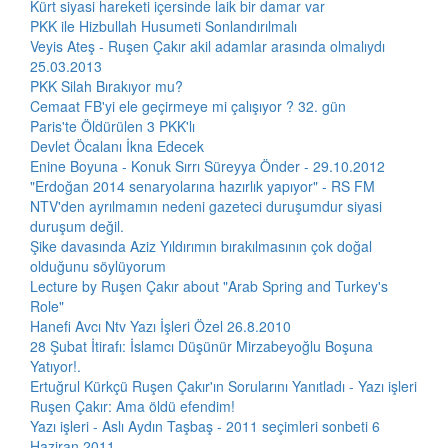
Kürt siyasi hareketi içersinde laik bir damar var
PKK ile Hizbullah Husumeti Sonlandırılmalı
Veyis Ateş - Ruşen Çakır akil adamlar arasında olmalıydı
25.03.2013
PKK Silah Bırakıyor mu?
Cemaat FB'yi ele geçirmeye mi çalışıyor ? 32. gün
Paris'te Öldürülen 3 PKK'lı
Devlet Öcalanı İkna Edecek
Enine Boyuna - Konuk Sırrı Süreyya Önder - 29.10.2012
"Erdoğan 2014 senaryolarına hazırlık yapıyor" - RS FM
NTV'den ayrılmamın nedeni gazeteci duruşumdur siyasi
duruşum değil.
Şike davasında Aziz Yıldırımın bırakılmasının çok doğal
olduğunu söylüyorum
Lecture by Ruşen Çakır about "Arab Spring and Turkey's
Role"
Hanefi Avcı Ntv Yazı İşleri Özel 26.8.2010
28 Şubat İtirafı: İslamcı Düşünür Mirzabeyoğlu Boşuna
Yatıyor!.
Ertuğrul Kürkçü Ruşen Çakır'ın Sorularını Yanıtladı - Yazı işleri
Ruşen Çakır: Ama öldü efendim!
Yazı işleri - Aslı Aydın Taşbaş - 2011 seçimleri sonbeti 6
Haziran 2011