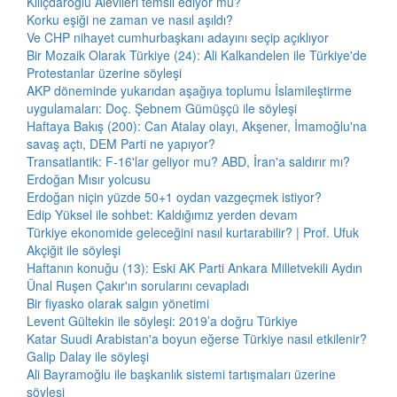
Kılıçdaroğlu Alevileri temsil ediyor mu?
Korku eşiği ne zaman ve nasıl aşıldı?
Ve CHP nihayet cumhurbaşkanı adayını seçip açıklıyor
Bir Mozaik Olarak Türkiye (24): Ali Kalkandelen ile Türkiye'de
Protestanlar üzerine söyleşi
AKP döneminde yukarıdan aşağıya toplumu İslamileştirme
uygulamaları: Doç. Şebnem Gümüşçü ile söyleşi
Haftaya Bakış (200): Can Atalay olayı, Akşener, İmamoğlu'na
savaş açtı, DEM Parti ne yapıyor?
Transatlantik: F-16'lar geliyor mu? ABD, İran'a saldırır mı?
Erdoğan Mısır yolcusu
Erdoğan niçin yüzde 50+1 oydan vazgeçmek istiyor?
Edip Yüksel ile sohbet: Kaldığımız yerden devam
Türkiye ekonomide geleceğini nasıl kurtarabilir? | Prof. Ufuk
Akçiğit ile söyleşi
Haftanın konuğu (13): Eski AK Parti Ankara Milletvekili Aydın
Ünal Ruşen Çakır'ın sorularını cevapladı
Bir fiyasko olarak salgın yönetimi
Levent Gültekin ile söyleşi: 2019’a doğru Türkiye
Katar Suudi Arabistan'a boyun eğerse Türkiye nasıl etkilenir?
Galip Dalay ile söyleşi
Ali Bayramoğlu ile başkanlık sistemi tartışmaları üzerine
söyleşi