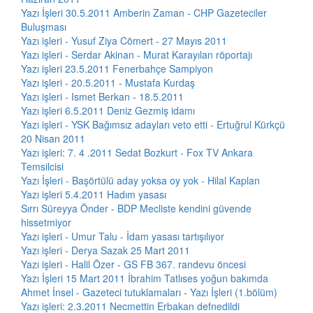
Yazı İşleri 30.5.2011 Amberin Zaman - CHP Gazeteciler
Buluşması
Yazı işleri - Yusuf Ziya Cömert - 27 Mayıs 2011
Yazı işleri - Serdar Akinan - Murat Karayılan röportajı
Yazı işleri 23.5.2011 Fenerbahçe Sampiyon
Yazı işleri - 20.5.2011 - Mustafa Kurdaş
Yazı işleri - Ismet Berkan - 18.5.2011
Yazı işleri 6.5.2011 Deniz Gezmiş idamı
Yazı işleri - YSK Bağımsız adayları veto etti - Ertuğrul Kürkçü
20 Nisan 2011
Yazı işleri: 7. 4 .2011 Sedat Bozkurt - Fox TV Ankara
Temsilcisi
Yazı İşleri - Başörtülü aday yoksa oy yok - Hilal Kaplan
Yazı işleri 5.4.2011 Hadım yasası
Sırrı Süreyya Önder - BDP Mecliste kendini güvende
hissetmiyor
Yazı işleri - Umur Talu - İdam yasası tartışılıyor
Yazı işleri - Derya Sazak 25 Mart 2011
Yazı işleri - Halil Özer - GS FB 367. randevu öncesi
Yazı İşleri 15 Mart 2011 İbrahim Tatlıses yoğun bakımda
Ahmet İnsel - Gazeteci tutuklamaları - Yazı İşleri (1.bölüm)
Yazı işleri: 2.3.2011 Necmettin Erbakan defnedildi