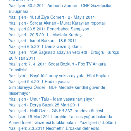
Yazı İşleri 30.5.2011 Amberin Zaman - CHP Gazeteciler
Buluşması
Yazı işleri - Yusuf Ziya Cömert - 27 Mayıs 2011
Yazı işleri - Serdar Akinan - Murat Karayılan röportajı
Yazı işleri 23.5.2011 Fenerbahçe Sampiyon
Yazı işleri - 20.5.2011 - Mustafa Kurdaş
Yazı işleri - Ismet Berkan - 18.5.2011
Yazı işleri 6.5.2011 Deniz Gezmiş idamı
Yazı işleri - YSK Bağımsız adayları veto etti - Ertuğrul Kürkçü
20 Nisan 2011
Yazı işleri: 7. 4 .2011 Sedat Bozkurt - Fox TV Ankara
Temsilcisi
Yazı İşleri - Başörtülü aday yoksa oy yok - Hilal Kaplan
Yazı işleri 5.4.2011 Hadım yasası
Sırrı Süreyya Önder - BDP Mecliste kendini güvende
hissetmiyor
Yazı işleri - Umur Talu - İdam yasası tartışılıyor
Yazı işleri - Derya Sazak 25 Mart 2011
Yazı işleri - Halil Özer - GS FB 367. randevu öncesi
Yazı İşleri 15 Mart 2011 İbrahim Tatlıses yoğun bakımda
Ahmet İnsel - Gazeteci tutuklamaları - Yazı İşleri (1.bölüm)
Yazı işleri: 2.3.2011 Necmettin Erbakan defnedildi