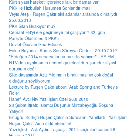
Kürt siyasi hareketi içersinde laik bir damar var
PKK ile Hizbullah Husumeti Sonlandırılmalı
Veyis Ateş - Ruşen Çakır akil adamlar arasında olmalıydı
25.03.2013
PKK Silah Bırakıyor mu?
Cemaat FB'yi ele geçirmeye mi çalışıyor ? 32. gün
Paris'te Öldürülen 3 PKK'lı
Devlet Öcalanı İkna Edecek
Enine Boyuna - Konuk Sırrı Süreyya Önder - 29.10.2012
"Erdoğan 2014 senaryolarına hazırlık yapıyor" - RS FM
NTV'den ayrılmamın nedeni gazeteci duruşumdur siyasi
duruşum değil.
Şike davasında Aziz Yıldırımın bırakılmasının çok doğal
olduğunu söylüyorum
Lecture by Ruşen Çakır about "Arab Spring and Turkey's
Role"
Hanefi Avcı Ntv Yazı İşleri Özel 26.8.2010
28 Şubat İtirafı: İslamcı Düşünür Mirzabeyoğlu Boşuna
Yatıyor!.
Ertuğrul Kürkçü Ruşen Çakır'ın Sorularını Yanıtladı - Yazı işleri
Ruşen Çakır: Ama öldü efendim!
Yazı işleri - Aslı Aydın Taşbaş - 2011 seçimleri sonbeti 6
Haziran 2011