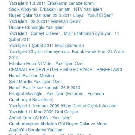
Yazı işleri: 1.3.2011 Erbakan'ın cenaze töreni
Sadık Albayrak, Erbakan'ı anlattı - NTV Yazı İşleri
Ruşen Çakır Yazı işleri 23.2.2011 Libya - Yusuf El Şerif
Yazı işleri - 22.2.2011 Metehan Demir
Dücane Cündioğlu Yazı İşleri
Yazı işleri - Cüneyt Ülsever - Mısır uzatmaları oynuyor - 11
Şubat 2011
Yazı İşleri 1 Şubat 2011 Mısır gösterileri
Yazı İşleri 30 yıldır dinmeyen acı. Konuk Faruk Eren 24 Aralık
2010
Erbakan Hoca NTV'de - Yazı İşleri Özel
CEMAATLER DEVLETİ ELE Mİ GECİRİYOR - HANEFİ AVCI
Hanefi Avcı'dan Mektup
Şerif Mardin Yazı İşleri Özel
Hanefi Avcı ilk kez konuştu 26.8.2010
Ertuğrul Mavioğlu - Yazı İşleri (Erzurum - Erzincan
Cumhuriyet Savcılıkları)
Yazı İşleri 1 Temmuz 2009 Albay Dursun Çiçek tutuklandı
Yazı işleri 11 Mart 2009 Oral Çalışlar
Ahmet Turan ALKAN - Yazı İşleri
Cumhurbaşkanı Abdullah Gül Ruşen Çakır ve Murat
Akgün'ün Sorularını Yanıtladı