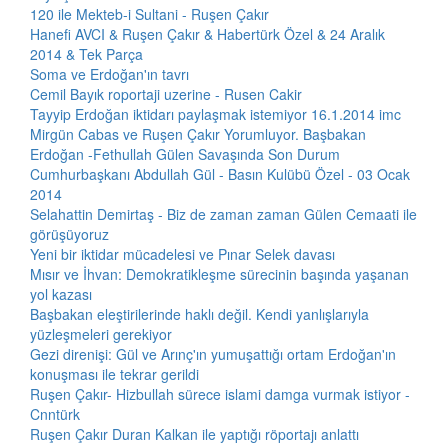
120 ile Mekteb-i Sultani - Ruşen Çakır
Hanefi AVCI & Ruşen Çakır & Habertürk Özel & 24 Aralık
2014 & Tek Parça
Soma ve Erdoğan'ın tavrı
Cemil Bayık roportaji uzerine - Rusen Cakir
Tayyip Erdoğan iktidarı paylaşmak istemiyor 16.1.2014 imc
Mirgün Cabas ve Ruşen Çakır Yorumluyor. Başbakan
Erdoğan -Fethullah Gülen Savaşında Son Durum
Cumhurbaşkanı Abdullah Gül - Basın Kulübü Özel - 03 Ocak
2014
Selahattin Demirtaş - Biz de zaman zaman Gülen Cemaati ile
görüşüyoruz
Yeni bir iktidar mücadelesi ve Pınar Selek davası
Mısır ve İhvan: Demokratikleşme sürecinin başında yaşanan
yol kazası
Başbakan eleştirilerinde haklı değil. Kendi yanlışlarıyla
yüzleşmeleri gerekiyor
Gezi direnişi: Gül ve Arınç'ın yumuşattığı ortam Erdoğan'ın
konuşması ile tekrar gerildi
Ruşen Çakır- Hizbullah sürece islami damga vurmak istiyor -
Cnntürk
Ruşen Çakır Duran Kalkan ile yaptığı röportajı anlattı