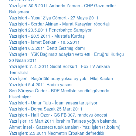
Yazı İşleri 30.5.2011 Amberin Zaman - CHP Gazeteciler
Buluşması
Yazı işleri - Yusuf Ziya Cömert - 27 Mayıs 2011
Yazı işleri - Serdar Akinan - Murat Karayılan röportajı
Yazı işleri 23.5.2011 Fenerbahçe Sampiyon
Yazı işleri - 20.5.2011 - Mustafa Kurdaş
Yazı işleri - Ismet Berkan - 18.5.2011
Yazı işleri 6.5.2011 Deniz Gezmiş idamı
Yazı işleri - YSK Bağımsız adayları veto etti - Ertuğrul Kürkçü
20 Nisan 2011
Yazı işleri: 7. 4 .2011 Sedat Bozkurt - Fox TV Ankara
Temsilcisi
Yazı İşleri - Başörtülü aday yoksa oy yok - Hilal Kaplan
Yazı işleri 5.4.2011 Hadım yasası
Sırrı Süreyya Önder - BDP Mecliste kendini güvende
hissetmiyor
Yazı işleri - Umur Talu - İdam yasası tartışılıyor
Yazı işleri - Derya Sazak 25 Mart 2011
Yazı işleri - Halil Özer - GS FB 367. randevu öncesi
Yazı İşleri 15 Mart 2011 İbrahim Tatlıses yoğun bakımda
Ahmet İnsel - Gazeteci tutuklamaları - Yazı İşleri (1.bölüm)
Yazı işleri: 2.3.2011 Necmettin Erbakan defnedildi