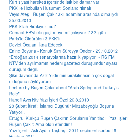
Kürt siyasi hareketi içersinde laik bir damar var
PKK ile Hizbullah Husumeti Sonlandırılmalı
Veyis Ateş - Ruşen Çakır akil adamlar arasında olmalıydı
25.03.2013
PKK Silah Bırakıyor mu?
Cemaat FB'yi ele geçirmeye mi çalışıyor ? 32. gün
Paris'te Öldürülen 3 PKK'lı
Devlet Öcalanı İkna Edecek
Enine Boyuna - Konuk Sırrı Süreyya Önder - 29.10.2012
"Erdoğan 2014 senaryolarına hazırlık yapıyor" - RS FM
NTV'den ayrılmamın nedeni gazeteci duruşumdur siyasi
duruşum değil.
Şike davasında Aziz Yıldırımın bırakılmasının çok doğal
olduğunu söylüyorum
Lecture by Ruşen Çakır about "Arab Spring and Turkey's
Role"
Hanefi Avcı Ntv Yazı İşleri Özel 26.8.2010
28 Şubat İtirafı: İslamcı Düşünür Mirzabeyoğlu Boşuna
Yatıyor!.
Ertuğrul Kürkçü Ruşen Çakır'ın Sorularını Yanıtladı - Yazı işleri
Ruşen Çakır: Ama öldü efendim!
Yazı işleri - Aslı Aydın Taşbaş - 2011 seçimleri sonbeti 6
Haziran 2011