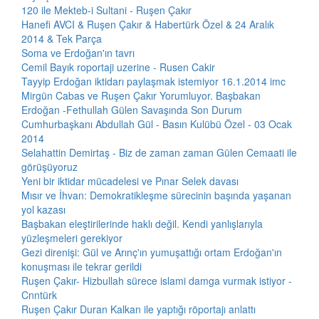
120 ile Mekteb-i Sultani - Ruşen Çakır
Hanefi AVCI & Ruşen Çakır & Habertürk Özel & 24 Aralık
2014 & Tek Parça
Soma ve Erdoğan'ın tavrı
Cemil Bayık roportaji uzerine - Rusen Cakir
Tayyip Erdoğan iktidarı paylaşmak istemiyor 16.1.2014 imc
Mirgün Cabas ve Ruşen Çakır Yorumluyor. Başbakan
Erdoğan -Fethullah Gülen Savaşında Son Durum
Cumhurbaşkanı Abdullah Gül - Basın Kulübü Özel - 03 Ocak
2014
Selahattin Demirtaş - Biz de zaman zaman Gülen Cemaati ile
görüşüyoruz
Yeni bir iktidar mücadelesi ve Pınar Selek davası
Mısır ve İhvan: Demokratikleşme sürecinin başında yaşanan
yol kazası
Başbakan eleştirilerinde haklı değil. Kendi yanlışlarıyla
yüzleşmeleri gerekiyor
Gezi direnişi: Gül ve Arınç'ın yumuşattığı ortam Erdoğan'ın
konuşması ile tekrar gerildi
Ruşen Çakır- Hizbullah sürece islami damga vurmak istiyor -
Cnntürk
Ruşen Çakır Duran Kalkan ile yaptığı röportajı anlattı