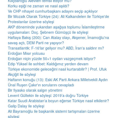
Kılıçdaroğlu Alevileri temsil ediyor mu?
Korku eşiği ne zaman ve nasıl aşıldı?
Ve CHP nihayet cumhurbaşkanı adayını seçip açıklıyor
Bir Mozaik Olarak Türkiye (24): Ali Kalkandelen ile Türkiye'de
Protestanlar üzerine söyleşi
AKP döneminde yukarıdan aşağıya toplumu İslamileştirme
uygulamaları: Doç. Şebnem Gümüşçü ile söyleşi
Haftaya Bakış (200): Can Atalay olayı, Akşener, İmamoğlu'na
savaş açtı, DEM Parti ne yapıyor?
Transatlantik: F-16'lar geliyor mu? ABD, İran'a saldırır mı?
Erdoğan Mısır yolcusu
Erdoğan niçin yüzde 50+1 oydan vazgeçmek istiyor?
Edip Yüksel ile sohbet: Kaldığımız yerden devam
Türkiye ekonomide geleceğini nasıl kurtarabilir? | Prof. Ufuk
Akçiğit ile söyleşi
Haftanın konuğu (13): Eski AK Parti Ankara Milletvekili Aydın
Ünal Ruşen Çakır'ın sorularını cevapladı
Bir fiyasko olarak salgın yönetimi
Levent Gültekin ile söyleşi: 2019’a doğru Türkiye
Katar Suudi Arabistan'a boyun eğerse Türkiye nasıl etkilenir?
Galip Dalay ile söyleşi
Ali Bayramoğlu ile başkanlık sistemi tartışmaları üzerine
söyleşi