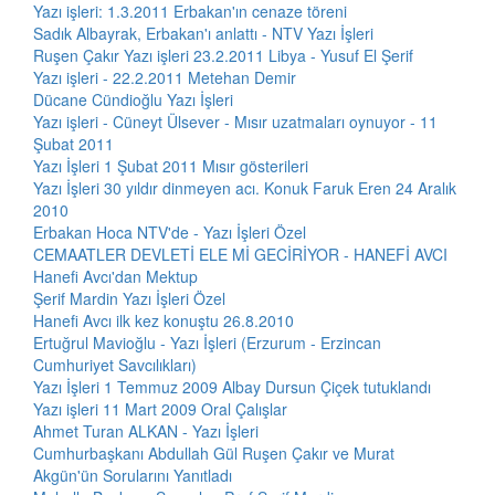
Yazı işleri: 1.3.2011 Erbakan'ın cenaze töreni
Sadık Albayrak, Erbakan'ı anlattı - NTV Yazı İşleri
Ruşen Çakır Yazı işleri 23.2.2011 Libya - Yusuf El Şerif
Yazı işleri - 22.2.2011 Metehan Demir
Dücane Cündioğlu Yazı İşleri
Yazı işleri - Cüneyt Ülsever - Mısır uzatmaları oynuyor - 11
Şubat 2011
Yazı İşleri 1 Şubat 2011 Mısır gösterileri
Yazı İşleri 30 yıldır dinmeyen acı. Konuk Faruk Eren 24 Aralık
2010
Erbakan Hoca NTV'de - Yazı İşleri Özel
CEMAATLER DEVLETİ ELE Mİ GECİRİYOR - HANEFİ AVCI
Hanefi Avcı'dan Mektup
Şerif Mardin Yazı İşleri Özel
Hanefi Avcı ilk kez konuştu 26.8.2010
Ertuğrul Mavioğlu - Yazı İşleri (Erzurum - Erzincan
Cumhuriyet Savcılıkları)
Yazı İşleri 1 Temmuz 2009 Albay Dursun Çiçek tutuklandı
Yazı işleri 11 Mart 2009 Oral Çalışlar
Ahmet Turan ALKAN - Yazı İşleri
Cumhurbaşkanı Abdullah Gül Ruşen Çakır ve Murat
Akgün'ün Sorularını Yanıtladı