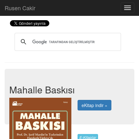
Rusen Cakir
Mahalle Baskısı
eKitap indir »
E-Kitaplar